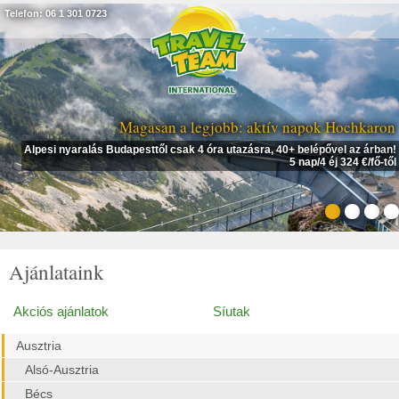
Telefon: 06 1 301 0723
Magasan a legjobb: aktív napok Hochkaron
Alpesi nyaralás Budapesttől csak 4 óra utazásra, 40+ belépővel az árban!
5 nap/4 éj 324 €/fő-től
Ajánlataink
Akciós ajánlatok
Síutak
Ausztria
Alsó-Ausztria
Bécs