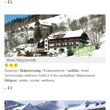
- Ft
Hotel Stiegenwirth
Ausztria /
Stájerország
/ Krakauebene /
szállás
: hotel
Színvonalas wellness hotel 2-4 fős szobákkal, félpanzióval.
Úttípus:
síelés, síutak, wellness
- Ft