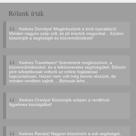
Rólunk írták
Kedves Dorottya! Megérkeztünk a tiroli nyaralásról.
Minden nagyon szép volt, és jól éreztük magunkat... Ezúton
köszönjük a segítségét és közreműködését!
Kedves Travelteam! Szeretnénk megköszönni, a
közreműködésüket, és a lelkiismeretes segítségüket. Először
picit szkeptikusak voltunk az online foglalással
kapcsolatosan, hiszen nem volt még benne részünk, de
minden rendben zajlott. ...Biztosak lehe...
Kedves Orsolya! Köszönjük szépen a rendkívül
figyelmes kiszolgálást!
Kedves Renáta! Nagyon köszönöm a sok segítséget,