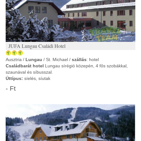
JUFA Lungau Családi Hotel
Ausztria /
Lungau
/ St. Michael /
szállás
: hotel
Családbarát hotel
Lungau sírégió közepén, 4 fős szobákkal,
szaunával és síbusszal.
Úttípus:
síelés, síutak
- Ft