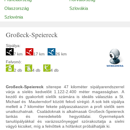
Olaszország
Szlovákia
Szlovénia
Großeck-Speiereck
Sípálya:
7 km
17 km
26 km
Felvonó:
2 db
4 db
4 db
Großeck-Speiereck
síterepe 47 kilométer sípályarendszerrel
várja a síelés kedvelőit 1.122-2.400 méter magasságban. A
kezdő és gyakorlott síelők számára is ideális választás a St.
Michael és Mauterndorf között fekvő sírégió. A sok kék sípálya
mellett a 7 kilométer fekete pályaszakaszon a profi síelők sem
unatkozhatnak. Családoknak is alkalmasak Großeck-Speiereck
lankás és meredekebb hegyoldalai. Gyermekpark
tanulópályákkal és varázsszőnyeggel szórakoztatja a síelni
vágyó kicsiket, míg a felnőttek a hófánkot próbálhatják ki.