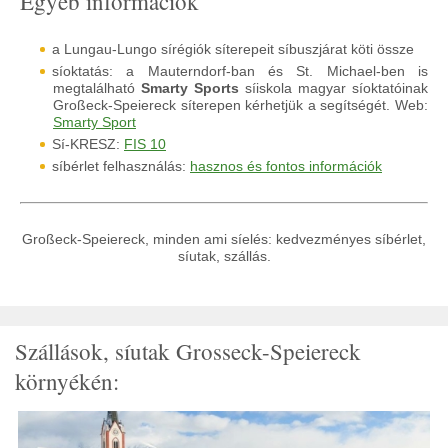
Egyéb információk
a Lungau-Lungo sírégiók síterepeit síbuszjárat köti össze
síoktatás: a Mauterndorf-ban és St. Michael-ben is
megtalálható
Smarty Sports
síiskola magyar síoktatóinak
Großeck-Speiereck síterepen kérhetjük a segítségét. Web:
Smarty Sport
Sí-KRESZ:
FIS 10
síbérlet felhasználás:
hasznos és fontos információk
Großeck-Speiereck, minden ami síelés: kedvezményes síbérlet,
síutak, szállás.
Szállások, síutak Grosseck-Speiereck
környékén: