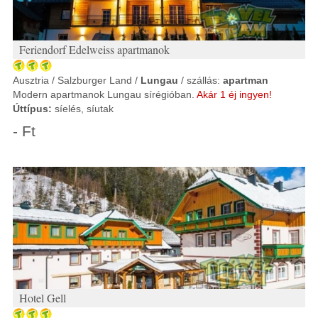
Feriendorf Edelweiss apartmanok
Ausztria / Salzburger Land /
Lungau
/ szállás:
apartman
Modern apartmanok Lungau sírégióban.
Akár 1 éj ingyen!
Úttípus:
síelés, síutak
- Ft
Hotel Gell