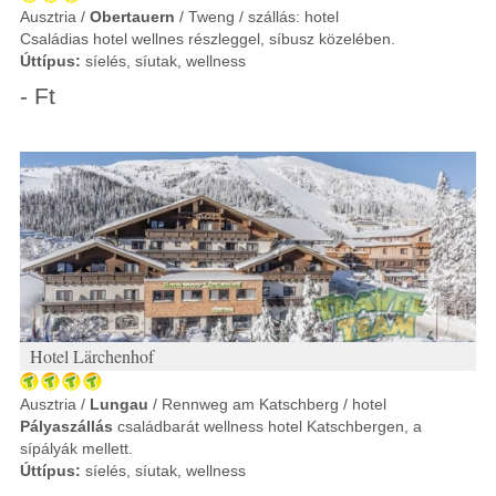
Ausztria /
Obertauern
/ Tweng / szállás: hotel
Családias hotel wellnes részleggel, síbusz közelében.
Úttípus:
síelés, síutak, wellness
- Ft
Hotel Lärchenhof
Ausztria /
Lungau
/ Rennweg am Katschberg / hotel
Pályaszállás
családbarát wellness hotel Katschbergen, a
sípályák mellett.
Úttípus:
síelés, síutak, wellness