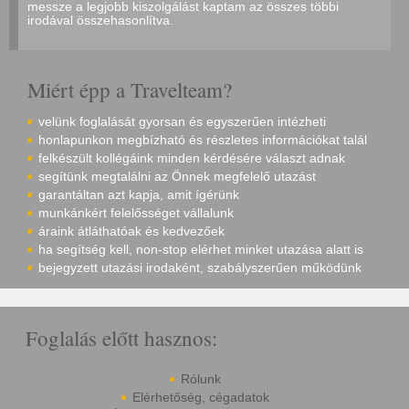
messze a legjobb kiszolgálást kaptam az összes többi
irodával összehasonlítva.
Miért épp a Travelteam?
velünk foglalását gyorsan és egyszerűen intézheti
honlapunkon megbízható és részletes információkat talál
felkészült kollégáink minden kérdésére választ adnak
segítünk megtalálni az Önnek megfelelő utazást
garantáltan azt kapja, amit ígérünk
munkánkért felelősséget vállalunk
áraink átláthatóak és kedvezőek
ha segítség kell, non-stop elérhet minket utazása alatt is
bejegyzett utazási irodaként, szabályszerűen működünk
Foglalás előtt hasznos:
Rólunk
Elérhetőség, cégadatok