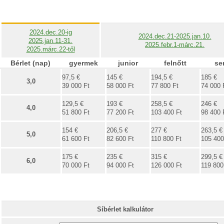
2024.dec.20-ig
2024.dec.21-2025.jan.10.
2025.jan.11-31.
2025.febr.1-márc.21.
2025.márc.22-től
Bérlet (nap)
gyermek
junior
felnőtt
se
97,5 €
145 €
194,5 €
185 €
3,0
39 000 Ft
58 000 Ft
77 800 Ft
74 000 
129,5 €
193 €
258,5 €
246 €
4,0
51 800 Ft
77 200 Ft
103 400 Ft
98 400 
154 €
206,5 €
277 €
263,5 €
5,0
61 600 Ft
82 600 Ft
110 800 Ft
105 400
175 €
235 €
315 €
299,5 €
6,0
70 000 Ft
94 000 Ft
126 000 Ft
119 800
Síbérlet kalkulátor