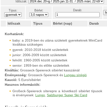
Időszak:
Darab:
Típus:
Bérlet:
Időszak
Típus
Bérlet (nap)
Darab
Korhatárok:
baby: a 2019-ben és utána született gyerekeknek MiniCard
kiváltása szükséges
gyerek: 2010-2018 között születettek
junior: 2006-2009 között születettek
felnőtt: 1960-2005 között születettek
senior: 1959-ben és előtte születettek
Kiváltás:
Grosseck-Speiereck síbérlet kasszáinál
Érvényesség:
Grosseck-Speiereck és
Lungau sírégió
Kaució:
5 Euro/síbérlet
Hasznos információk:
Großeck-Speiereck síterepre a következő síbérlet típusok
is érvényesek:
Lungo
,
Salzburger Super Ski Card