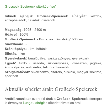
Grosseck-Speiereck sítérkép (jpg)
Kiknek ajánljuk Großeck-Speiereck sípályáit:
kezdők,
középhaladók, haladók, családok
Magasság:
1095 - 2400 m
Hóágyú:
100%
Großeck-Speiereck - Budapest távolság:
500 km
Snowboard:
-
Szánkópálya:
- km, hófánk
Sífutás:
- km
Gyerekeknek:
tanulópálya, varázsszőnyeg, gyerekpark
Egyéb:
fürdő / uszoda, siklóernyőzés, lovasszán, jégteke,
korcsolyázás, esti síelés, téli túraútvonalak
Szolgáltatások:
síkölcsönző, sítároló, síiskola, magyar síoktató,
sportbolt
Aktuális síbérlet árak: Großeck-Speiereck
Ártáblázatunkban szereplő árak a
Großeck-Speiereck
síterepre
is érvényes
Lungau sírégió
s síbérlet hivatalos árai.