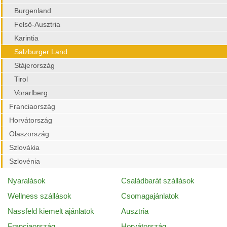
Burgenland
Felső-Ausztria
Karintia
Salzburger Land
Stájerország
Tirol
Vorarlberg
Franciaország
Horvátország
Olaszország
Szlovákia
Szlovénia
Nyaralások
Családbarát szállások
Wellness szállások
Csomagajánlatok
Nassfeld kiemelt ajánlatok
Ausztria
Franciaország
Horvátország