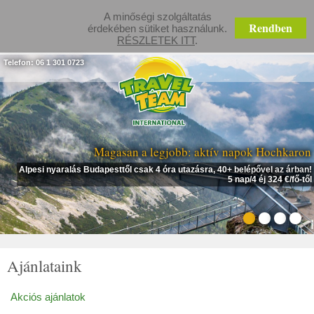
A minőségi szolgáltatás
Rendben
érdekében sütiket használunk.
RÉSZLETEK ITT
.
Telefon: 06 1 301 0723
Magasan a legjobb: aktív napok Hochkaron
Alpesi nyaralás Budapesttől csak 4 óra utazásra, 40+ belépővel az árban!
5 nap/4 éj 324 €/fő-től
Ajánlataink
Akciós ajánlatok