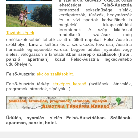
a számukra kedvező kikapcsolódási
lehetőséget.
Felső-Ausztria
természeti sokszínűsége síelők,
kerékpározók, túrázók, hegymászók
és a vízi sportok kedvelőinek is
megfelelő kikapcsolódást
teremtenek. A szép kilátással
További képek
rendelkező szállások még
emlékezetesebbé tehetik az itt eltöltött napokat. Felső-Ausztria
székhelye,
Linz
a kultúra és a szórakozás fővárosa, Ausztria
harmadik legnépesebb városa. Legyen üdülés, nyaralás vagy
síelés, válogasson a kínálatunkban szereplő
szállások
(
hotel
,
panzió
,
apartman
) közül Felső-Ausztria legkedveltebb
üdülőhelyein.
Felső-Ausztria:
akciós szállások itt.
Felső-Ausztria térkép:
térképes kereső
(szállások, látnivalók,
programok, strandok, sípályák...)
Üdülés, nyaralás, síelés Felső-Ausztriában. Szállások:
apartman, panzió, hotel.