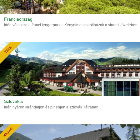
Franciaország
Idén válassza a franci tengerpartot! Kényelmes mobilházak a strand közelében.
Tátra
Szlovákia
Idén nyáron kiránduljon és pihenjen a szlovák Tátrában!
Hegyek