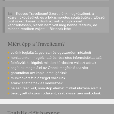
Kedves Travelteam! Szeretnénk megköszönni, a
közreműködésüket, és a lelkiismeretes segítségüket. Először
picit szkeptikusak voltunk az online foglalással
kapcsolatosan, hiszen nem volt még benne részünk, de
minden rendben zajlott. ...Biztosak lehe...
Miért épp a Travelteam?
velünk foglalását gyorsan és egyszerűen intézheti
honlapunkon megbízható és részletes információkat talál
felkészült kollégáink minden kérdésére választ adnak
segítünk megtalálni az Önnek megfelelő utazást
garantáltan azt kapja, amit ígérünk
munkánkért felelősséget vállalunk
áraink átláthatóak és kedvezőek
ha segítség kell, non-stop elérhet minket utazása alatt is
bejegyzett utazási irodaként, szabályszerűen működünk
Foglalás előtt hasznos: