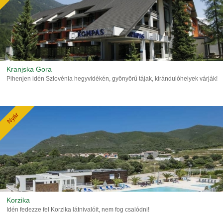
Kranjska Gora
Pihenjen idén Szlovénia hegyvidékén, gyönyörű tájak, kirándulóhelyek várják!
Nyár
Korzika
Idén fedezze fel Korzika látnivalóit, nem fog csalódni!