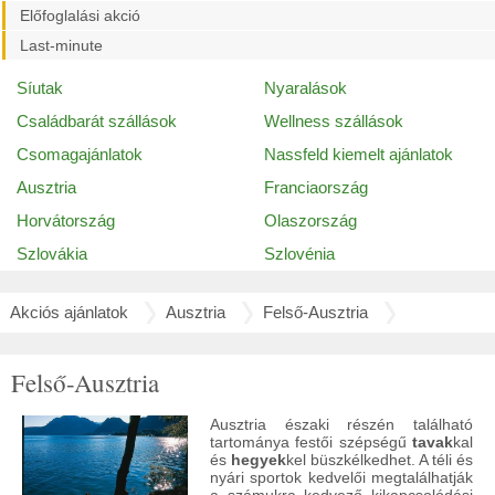
Előfoglalási akció
Last-minute
Síutak
Nyaralások
Családbarát szállások
Wellness szállások
Csomagajánlatok
Nassfeld kiemelt ajánlatok
Ausztria
Franciaország
Horvátország
Olaszország
Szlovákia
Szlovénia
Akciós ajánlatok
Ausztria
Felső-Ausztria
Felső-Ausztria
Ausztria északi részén található
tartománya festői szépségű
tavak
kal
és
hegyek
kel büszkélkedhet. A téli és
nyári sportok kedvelői megtalálhatják