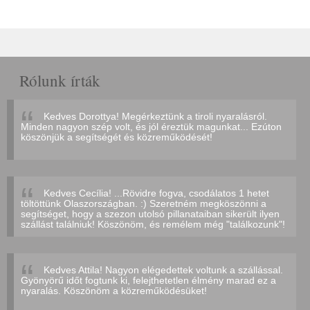
Rólunk írták
Kedves Dorottya! Megérkeztünk a tiroli nyaralásról.
Minden nagyon szép volt, és jól éreztük magunkat... Ezúton
köszönjük a segítségét és közreműködését!
Kedves Cecília! ...Rövidre fogva, csodálatos 1 hetet
töltöttünk Olaszországban. :) Szeretném megköszönni a
segítséget, hogy a szezon utolsó pillanataiban sikerült ilyen
szállást találniuk! Köszönöm, és remélem még "találkozunk"!
Kedves Attila! Nagyon elégedettek voltunk a szállással.
Gyönyörű időt fogtunk ki, felejthetetlen élmény marad ez a
nyaralás. Köszönöm a közreműködésüket!