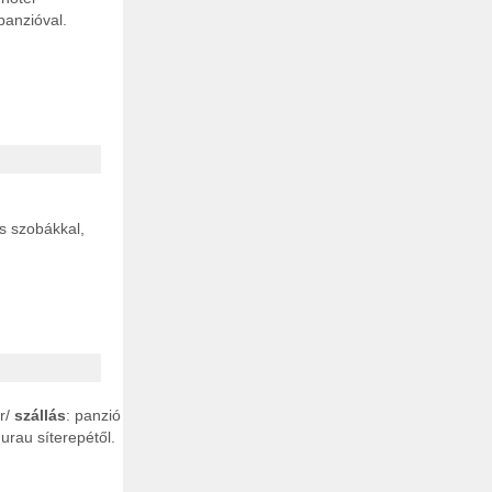
panzióval.
s szobákkal,
r/
szállás
: panzió
rau síterepétől.