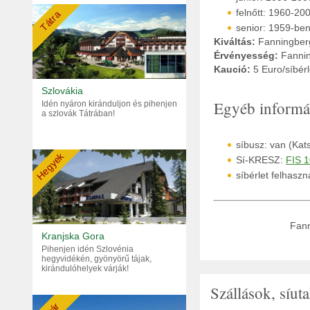
felnőtt: 1960-200
Tátra
senior: 1959-ben 
Kiváltás:
Fanningberg
Érvényesség:
Fanni
Kaució:
5 Euro/síbérl
Szlovákia
Egyéb informá
Idén nyáron kiránduljon és pihenjen
a szlovák Tátrában!
síbusz: van (Kat
Hegyek
Sí-KRESZ:
FIS 1
síbérlet felhaszn
Fann
Kranjska Gora
Pihenjen idén Szlovénia
hegyvidékén, gyönyörű tájak,
kirándulóhelyek várják!
Szállások, síu