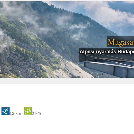
Magasan
Alpesi nyaralás Budape
8 km
13 km