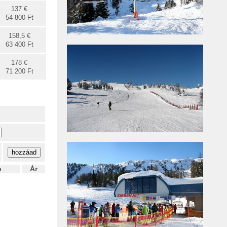
137 €
54 800 Ft
158,5 €
63 400 Ft
178 €
71 200 Ft
b
Ár