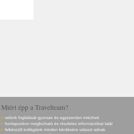
Miért épp a Travelteam?
velünk foglalását gyorsan és egyszerűen intézheti
honlapunkon megbízható és részletes információkat talál
felkészült kollégáink minden kérdésére választ adnak