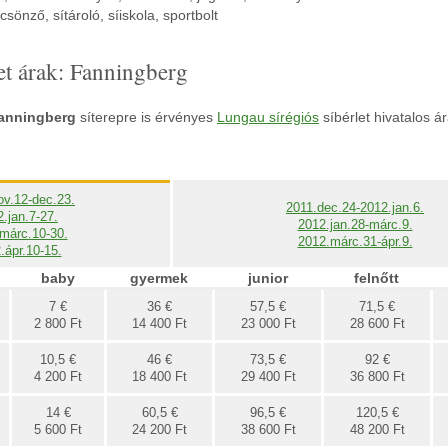
lcsönző, sítároló, síiskola, sportbolt
let árak: Fanningberg
anningberg
síterepre is érvényes
Lungau sírégió s
síbérlet hivatalos ár
ov.12-dec.23.
2011.dec.24-2012.jan.6.
.jan.7-27.
2012.jan.28-márc.9.
márc.10-30.
2012.márc.31-ápr.9.
.ápr.10-15.
baby
gyermek
junior
felnőtt
7 €
36 €
57,5 €
71,5 €
2 800 Ft
14 400 Ft
23 000 Ft
28 600 Ft
10,5 €
46 €
73,5 €
92 €
4 200 Ft
18 400 Ft
29 400 Ft
36 800 Ft
14 €
60,5 €
96,5 €
120,5 €
5 600 Ft
24 200 Ft
38 600 Ft
48 200 Ft