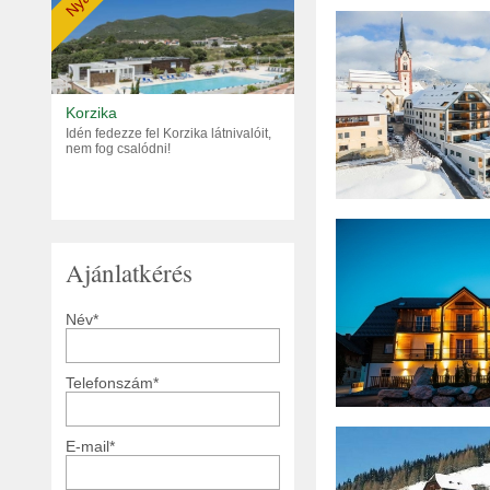
Nyár
Korzika
Idén fedezze fel Korzika látnivalóit,
nem fog csalódni!
Ajánlatkérés
Név*
Telefonszám*
E-mail*