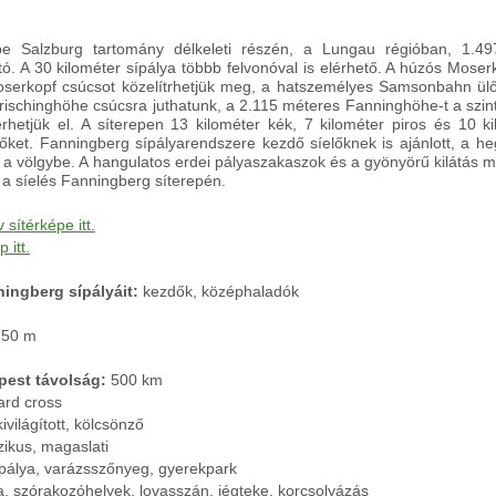
e Salzburg tartomány délkeleti részén, a Lungau régióban, 1.49
. A 30 kilométer sípálya többb felvonóval is elérhető. A húzós Moser
serkopf csúcsot közelítrhetjük meg, a hatszemélyes Samsonbahn ülő
ischinghöhe csúcsra juthatunk, a 2.115 méteres Fanninghöhe-t a szint
érhetjük el. A síterepen 13 kilométer kék, 7 kilométer piros és 10 k
lőket. Fanningberg sípályarendszere kezdő síelőknek is ajánlott, a he
le a völgybe. A hangulatos erdei pályaszakaszok és a gyönyörű kilátás m
a síelés Fanningberg síterepén.
 sítérképe itt.
 itt.
ingberg sípályáit:
kezdők, középhaladók
150 m
pest távolság:
500 km
rd cross
ivilágított, kölcsönző
zikus, magaslati
pálya, varázsszőnyeg, gyerekpark
a, szórakozóhelyek, lovasszán, jégteke, korcsolyázás