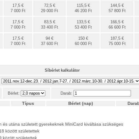
17,5 €
72,5 €
115,5 €
144,5 €
7 000 Ft
29 000 Ft
46 200 Ft
57 800 Ft
17,5 €
83,5 €
133,5 €
166,5 €
7 000 Ft
33 400 Ft
53 400 Ft
66 600 Ft
17,5 €
94 €
150 €
187,5 €
7 000 Ft
37 600 Ft
60 000 Ft
75 000 Ft
Síbérlet kalkulátor
:
Bérlet:
Darab:
Típus
Bérlet (nap)
Dara
 és utána született gyerekeknek MiniCard kiváltása szükséges
8 között születettek
 között születettek