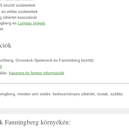
5 között születettek
és előtte születettek
 síbérlet kasszáinál
ngberg és
Lungau sírégió
et
ciók
schberg, Grosseck-Speiereck és Fanninberg között)
0
álás:
hasznos és fontos információk
ingberg, minden ami síelés: kedvezményes síbérlet, síutak, szállás.
tak Fanningberg környékén: