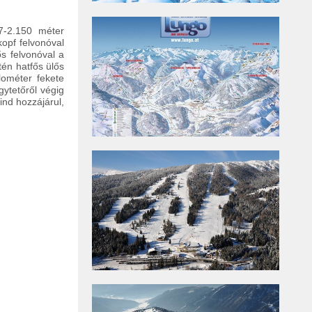
7-2.150 méter
kopf felvonóval
s felvonóval a
én hatfős ülős
ilométer fekete
gytetőről végig
ind hozzájárul,