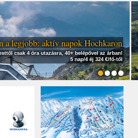
 a legjobb: aktív napok Hochkaron
sttől csak 4 óra utazásra, 40+ belépővel az árban!
5 nap/4 éj 324 €/fő-től