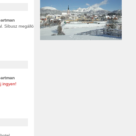
partman
l. Síbusz megálló
partman
j ingyen!
 hotel