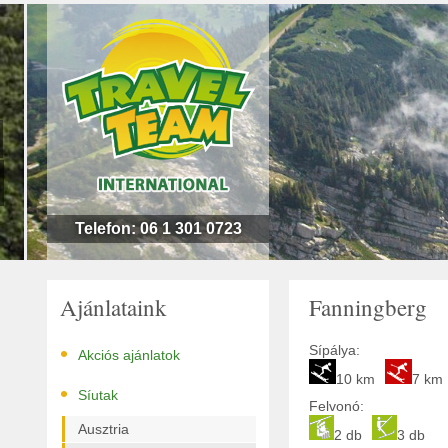
n
l
!
Telefon: 06 1 301 0723
Ajánlataink
Fanningberg
•
Sípálya:
Akciós ajánlatok
10 km
7 km
•
Síutak
Felvonó:
Ausztria
2 db
3 db