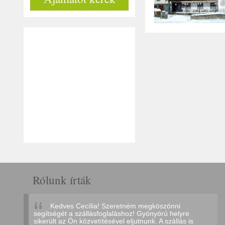
Rólunk írták
Kedves Cecília! Szeretném megköszönni
segítségét a szállásfoglaláshoz! Gyönyörú helyre
sikerült az Ön közvetítésével eljutnunk. A szállás is