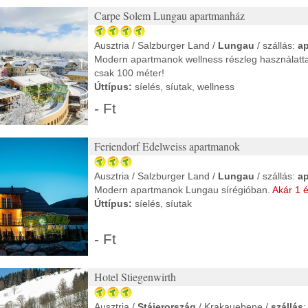
Carpe Solem Lungau apartmanház
Ausztria / Salzburger Land /
Lungau
/ szállás:
a
Modern apartmanok wellness részleg használatta
csak 100 méter!
Úttípus:
síelés, síutak, wellness
- Ft
Feriendorf Edelweiss apartmanok
Ausztria / Salzburger Land /
Lungau
/ szállás:
a
Modern apartmanok Lungau sírégióban.
Akár 1 é
Úttípus:
síelés, síutak
- Ft
Hotel Stiegenwirth
Ausztria /
Stájerország
/ Krakauebene /
szállás
: