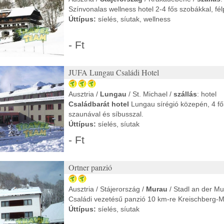
Színvonalas wellness hotel 2-4 fős szobákkal, fél
Úttípus:
síelés, síutak, wellness
- Ft
JUFA Lungau Családi Hotel
Ausztria /
Lungau
/ St. Michael /
szállás
: hotel
Családbarát hotel
Lungau sírégió közepén, 4 fő
szaunával és síbusszal.
Úttípus:
síelés, síutak
- Ft
Ortner panzió
Ausztria / Stájerország /
Murau
/ Stadl an der Mu
Családi vezetésű panzió 10 km-re Kreischberg-Mu
Úttípus:
síelés, síutak