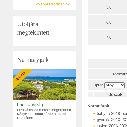
További információk...
5,0
Utoljára
6,0
megtekintett
7,0
Ne hagyja ki!
Riviéra
Időszak
Típus:
Időszak
Franciaország
Korhatárok:
Idén válassza a franci tengerpartot!
baby: a 2019-ben
Kényelmes mobilházak a strand
közelében.
gyerek: 2010-201
junior: 2006-2009