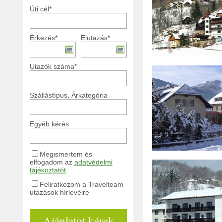
Úti cél*
Érkezés*
Elutazás*
Utazók száma*
Szállástípus, Árkategória
Egyéb kérés
Megismertem és
elfogadom az
adatvédelmi
tájékoztatót
Feliratkozom a Travelteam
utazások hírlevélre
Ajánlatot kérek