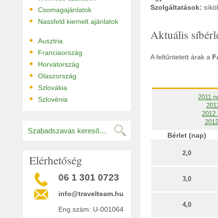
•
Szolgáltatások:
síkö
Csomagajánlatok
•
Nassfeld kiemelt ajánlatok
Aktuális síbér
•
Ausztria
•
Franciaország
A feltűntetett árak a
F
•
Horvátország
•
Olaszország
•
Szlovákia
•
2011.n
Szlovénia
2012
2012.
2012
Bérlet (nap)
2,0
Elérhetőség
06 1 301 0723
3,0
info@travelteam.hu
4,0
Eng.szám: U-001064