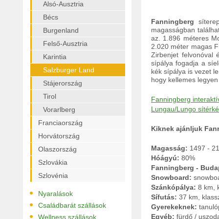
Alsó-Ausztria
Bécs
Fanningberg
síterep
magasságban található
Burgenland
az. 1.896 méteres Mo
Felső-Ausztria
2.020 méter magas Fr
Zirbenjet felvonóval 
Karintia
sípálya fogadja a síe
Salzburger Land
kék sípálya is vezet 
hogy kellemes legyen 
Stájerország
Tirol
Fanningberg interaktív
Lungau/Lungo sítérkép
Vorarlberg
Franciaország
Kiknek ajánljuk Fann
Horvátország
Magasság:
1497 - 2
Olaszország
Hóágyú:
80%
Szlovákia
Fanningberg - Buda
Szlovénia
Snowboard:
snowboa
Szánkópálya:
8 km, k
•
Nyaralások
Sífutás:
37 km, klass
•
Családbarát szállások
Gyerekeknek:
tanuló
•
Egyéb:
fürdő / uszod
Wellness szállások