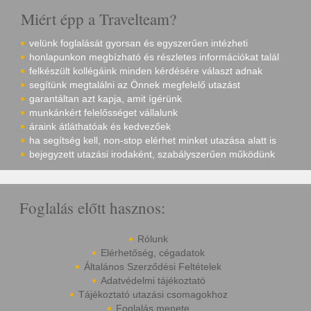
Miért épp a Travelteam?
velünk foglalását gyorsan és egyszerűen intézheti
honlapunkon megbízható és részletes információkat talál
felkészült kollégáink minden kérdésére választ adnak
segítünk megtalálni az Önnek megfelelő utazást
garantáltan azt kapja, amit ígérünk
munkánkért felelősséget vállalunk
áraink átláthatóak és kedvezőek
ha segítség kell, non-stop elérhet minket utazása alatt is
bejegyzett utazási irodaként, szabályszerűen működünk
Foglalás előtt hasznos:
Rólunk
Elérhetőség, cégadatok
Általános Szerződési Feltételek
Adatvédelmi tájékoztató
Tájékoztató utazási csomagokhoz
Foglalás menete