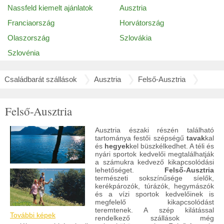
Nassfeld kiemelt ajánlatok
Ausztria
Franciaország
Horvátország
Olaszország
Szlovákia
Szlovénia
Családbarát szállások
Ausztria
Felső-Ausztria
Felső-Ausztria
Ausztria északi részén található
tartománya festői szépségű
tavak
kal
és
hegyek
kel büszkélkedhet. A téli és
nyári sportok kedvelői megtalálhatják
a számukra kedvező kikapcsolódási
lehetőséget.
Felső-Ausztria
természeti sokszínűsége síelők,
kerékpározók, túrázók, hegymászók
és a vízi sportok kedvelőinek is
megfelelő kikapcsolódást
teremtenek. A szép kilátással
További képek
rendelkező szállások még