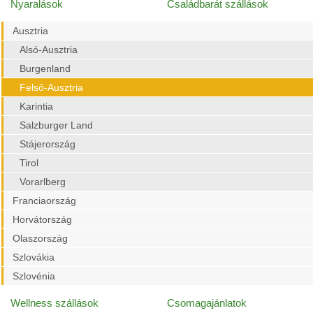
Nyaralások
Családbarát szállások
Ausztria
Alsó-Ausztria
Burgenland
Felső-Ausztria
Karintia
Salzburger Land
Stájerország
Tirol
Vorarlberg
Franciaország
Horvátország
Olaszország
Szlovákia
Szlovénia
Wellness szállások
Csomagajánlatok