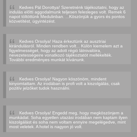
Kedves Pál Dorottya! Szeretnénk tájékoztatni, hogy az
indulás előtti aggodalmunk teljesen felesleges volt. Remek 6
napot töltöttünk Medulinban. ...Köszönjük a gyors és pontos
közvetítést, ügyintézést.
Kedves Orsolya! Haza érkeztünk az ausztriai
kirándulásról. Minden rendben volt... Külön kiemelem azt a
figyelmességet, hogy az adott régió látnivalóira,
nevezetességeire vonatkozó tájékoztatót mellékelték.
További eredményes munkát kívánunk.
Kedves Orsolya! Nagyon köszönöm, mindent
kinyomtattam. Az irodában is profi volt a kiszolgálás, csak
pozitív jelzőket tudok használni.
Kedves Orsolya! Engedd meg, hogy megköszönjem a
munkádat. Soha egyetlen utazási irodában nem kaptam ilyen
kiszolgálást és soha nem voltam ennyire megelégedve, mint
most veletek. A hotel is nagyon jó volt.