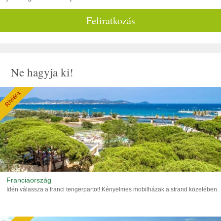
Feliratkozás
Ne hagyja ki!
Riviéra
Franciaország
Idén válassza a franci tengerpartot! Kényelmes mobilházak a strand közelében.