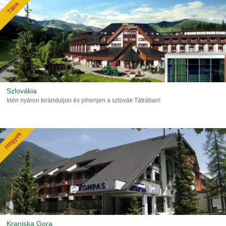
Tátra
Szlovákia
Idén nyáron kiránduljon és pihenjen a szlovák Tátrában!
Hegyek
Kranjska Gora