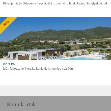
Pihenjen idén Szlovénia hegyvidékén, gyönyörű tájak, kirándulóhelyek várják!
Nyár
Korzika
Idén fedezze fel Korzika látnivalóit, nem fog csalódni!
Rólunk írták