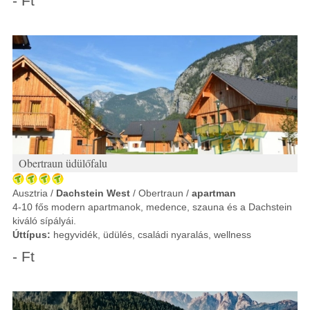
- Ft
Obertraun üdülőfalu
Ausztria /
Dachstein West
/ Obertraun /
apartman
4-10 fős modern apartmanok, medence, szauna és a Dachstein
kiváló sípályái.
Úttípus:
hegyvidék, üdülés, családi nyaralás, wellness
- Ft