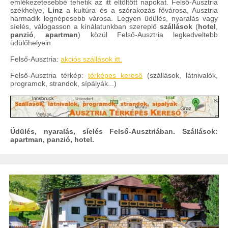
emlékezetesebbé tehetik az itt eltöltött napokat. Felső-Ausztria
székhelye,
Linz
a kultúra és a szórakozás fővárosa, Ausztria
harmadik legnépesebb városa. Legyen üdülés, nyaralás vagy
síelés, válogasson a kínálatunkban szereplő
szállások
(
hotel
,
panzió
,
apartman
) közül Felső-Ausztria legkedveltebb
üdülőhelyein.
Felső-Ausztria:
akciós szállások itt.
Felső-Ausztria térkép:
térképes kereső
(szállások, látnivalók,
programok, strandok, sípályák...)
Üdülés, nyaralás, síelés Felső-Ausztriában. Szállások:
apartman, panzió, hotel.