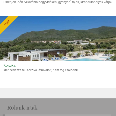
Pihenjen idén Szlovénia hegyvidékén, gyönyörű tájak, kirándulóhelyek várják!
Nyár
Korzika
Idén fedezze fel Korzika látnivalóit, nem fog csalódni!
Rólunk írták