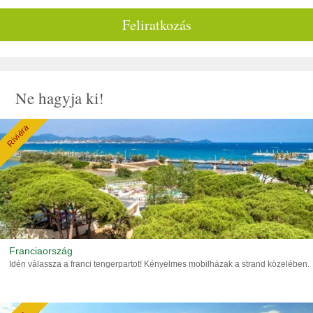
Feliratkozás
Ne hagyja ki!
Riviéra
Franciaország
Idén válassza a franci tengerpartot! Kényelmes mobilházak a strand közelében.