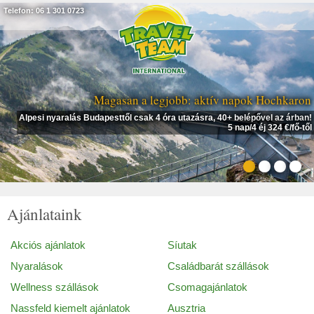
Telefon: 06 1 301 0723
Magasan a legjobb: aktív napok Hochkaron
Alpesi nyaralás Budapesttől csak 4 óra utazásra, 40+ belépővel az árban!
5 nap/4 éj 324 €/fő-től
Ajánlataink
Akciós ajánlatok
Síutak
Nyaralások
Családbarát szállások
Wellness szállások
Csomagajánlatok
Nassfeld kiemelt ajánlatok
Ausztria