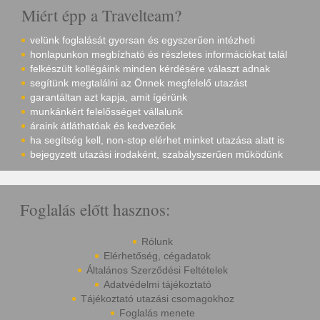
Miért épp a Travelteam?
velünk foglalását gyorsan és egyszerűen intézheti
honlapunkon megbízható és részletes információkat talál
felkészült kollégáink minden kérdésére választ adnak
segítünk megtalálni az Önnek megfelelő utazást
garantáltan azt kapja, amit ígérünk
munkánkért felelősséget vállalunk
áraink átláthatóak és kedvezőek
ha segítség kell, non-stop elérhet minket utazása alatt is
bejegyzett utazási irodaként, szabályszerűen működünk
Foglalás előtt hasznos:
Rólunk
Elérhetőség, cégadatok
Általános Szerződési Feltételek
Adatvédelmi tájékoztató
Tájékoztató utazási csomagokhoz
Foglalás menete