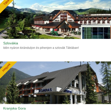
Tátra
Szlovákia
Idén nyáron kiránduljon és pihenjen a szlovák Tátrában!
Hegyek
Kranjska Gora