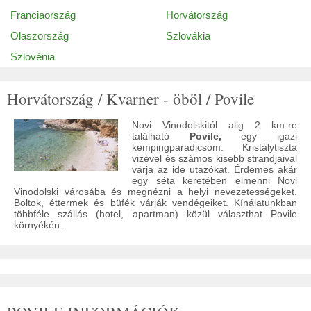
Franciaország
Horvátország
Olaszország
Szlovákia
Szlovénia
Horvátország / Kvarner - öböl / Povile
Novi Vinodolskitól alig 2 km-re
található
Povile,
egy igazi
kempingparadicsom. Kristálytiszta
vizével és számos kisebb strandjaival
várja az ide utazókat. Érdemes akár
egy séta keretében elmenni Novi
Vinodolski városába és megnézni a helyi nevezetességeket.
Boltok, éttermek és büfék várják vendégeiket. Kínálatunkban
többféle szállás (hotel, apartman) közül választhat Povile
környékén.