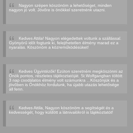
Nagyon szépen köszönöm a lehetőséget, minden
nagyon jó volt. Jövőre is önökkel szeretnénk utazni.
Kedves Attila! Nagyon elégedettek voltunk a szállással.
Gyönyörű időt fogtunk ki, felejthetetlen élmény marad ez a
nyaralás. Köszönöm a közreműködésüket!
Kedves Ügyintézők! Ezúton szeretném megköszönni az
Önök pontos, részletes tájékoztatóját. St.Wolfgangban töltött
3 nap csodálatos élmény volt számunkra ...Köszönjük és a
jövőben is Önökhöz fordulunk, ha újabb utazás lehetősége
áll fenn.
Kedves Attila, Nagyon köszönöm a segítségét és a
kedvességét, hogy küldött a látnivalókról is tájékoztatót!