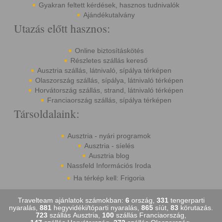
Gyakran feltett kérdések, hasznos tudnivalók
Ajándékutalvány
Utazás előtt hasznos:
Online biztosításkötés
Részletes szállás kereső
Ausztria szállás, látnivaló, sípálya térképen
Olaszország szállás, sípálya, látnivaló térképen
Horvátország szállás, strand, látnivaló térképen
Franciaország szállás, sípálya térképen
Társoldalaink:
Ausztria - nyári programok
Ausztria - síelés
Ausztria blog
Nassfeld Információs Iroda
Ha térkép kell: Frigoria
Travelteam ajánlatok számokban:
6
ország,
331
tengerparti
nyaralás,
881
hegyvidéki/tóparti nyaralás,
865
síút,
83
körutazás.
723
szállás Ausztria,
100
szállás Franciaország,