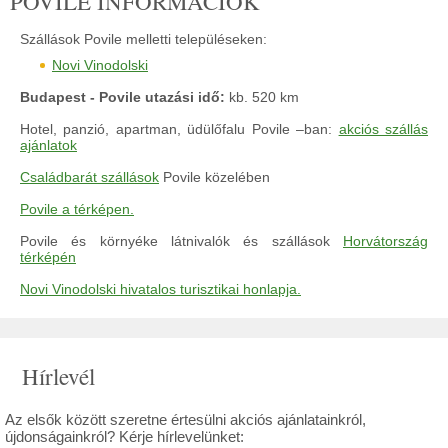
POVILE INFORMÁCIÓK
Szállások Povile melletti településeken:
Novi Vinodolski
Budapest - Povile utazási idő:
kb. 520 km
Hotel, panzió, apartman, üdülőfalu Povile –ban:
akciós szállás
ajánlatok
Családbarát szállások
Povile közelében
Povile a térképen.
Povile és környéke látnivalók és szállások
Horvátország
térképén
Novi Vinodolski hivatalos turisztikai honlapja.
Hírlevél
Az elsők között szeretne értesülni akciós ajánlatainkról,
újdonságainkról? Kérje hírlevelünket: