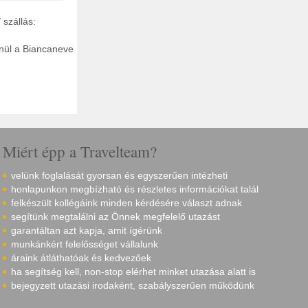
 szállás:
nül a Biancaneve
Miért épp a Travelteam?
velünk foglalását gyorsan és egyszerűen intézheti
honlapunkon megbízható és részletes információkat talál
felkészült kollégáink minden kérdésére választ adnak
segítünk megtalálni az Önnek megfelelő utazást
garantáltan azt kapja, amit ígérünk
munkánkért felelősséget vállalunk
áraink átláthatóak és kedvezőek
ha segítség kell, non-stop elérhet minket utazása alatt is
bejegyzett utazási irodaként, szabályszerűen működünk