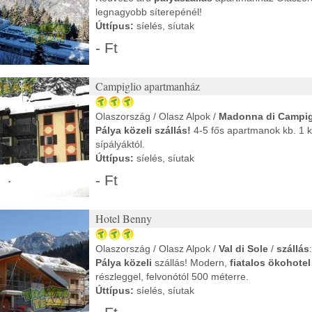
legnagyobb síterepénél!
Úttípus:
síelés, síutak
- Ft
Campiglio apartmanház
Olaszország / Olasz Alpok /
Madonna di Campig
Pálya közeli szállás!
4-5 fős apartmanok kb. 1 k
sípályáktól.
Úttípus:
síelés, síutak
- Ft
Hotel Benny
Olaszország / Olasz Alpok /
Val di Sole
/
szállás
Pálya közeli
szállás! Modern,
fiatalos ökohotel
részleggel, felvonótól 500 méterre.
Úttípus:
síelés, síutak