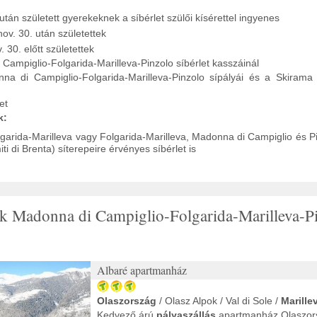
után született gyerekeknek a síbérlet szülői kísérettel ingyenes
ov. 30. után születettek
. 30. előtt születettek
ampiglio-Folgarida-Marilleva-Pinzolo síbérlet kasszáinál
a di Campiglio-Folgarida-Marilleva-Pinzolo sípályái és a Skirama 
et
k:
lgarida-Marilleva vagy Folgarida-Marilleva, Madonna di Campiglio és P
i di Brenta) síterepeire érvényes síbérlet is
tak Madonna di Campiglio-Folgarida-Marilleva-P
Albaré apartmanház
Olaszország
/ Olasz Alpok / Val di Sole /
Marille
Kedvező árú
pályaszállás
apartmanház Olaszor