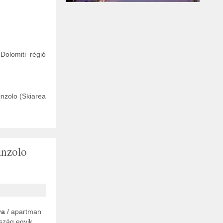
Dolomiti régió
inzolo (Skiarea
inzolo
va
/ apartman
szág egyik