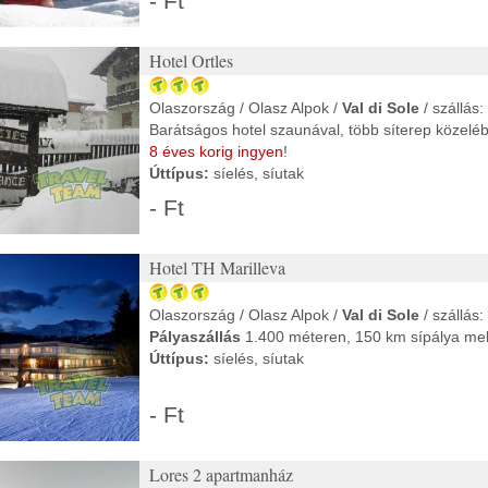
- Ft
Hotel Ortles
Olaszország / Olasz Alpok /
Val di Sole
/ szállás:
Barátságos hotel szaunával, több síterep közelé
8 éves korig ingyen
!
Úttípus:
síelés, síutak
- Ft
Hotel TH Marilleva
Olaszország / Olasz Alpok /
Val di Sole
/ szállás:
Pályaszállás
1.400 méteren, 150 km sípálya mel
Úttípus:
síelés, síutak
- Ft
Lores 2 apartmanház