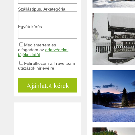
Szállástípus, Árkategória
Egyéb kérés
Megismertem és
elfogadom az
adatvédelmi
tájékoztatót
Feliratkozom a Travelteam
utazások hírlevélre
Ajánlatot kérek