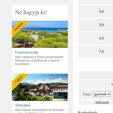
Ne hagyja ki!
4,0
Riviéra
5,0
6,0
7,0
Franciaország
Idén válassza a franci tengerpartot!
Kényelmes mobilházak a strand
közelében.
Tátra
Típus:
Időszak
Szlovákia
Idén nyáron kiránduljon és pihenjen
Korhatárok: