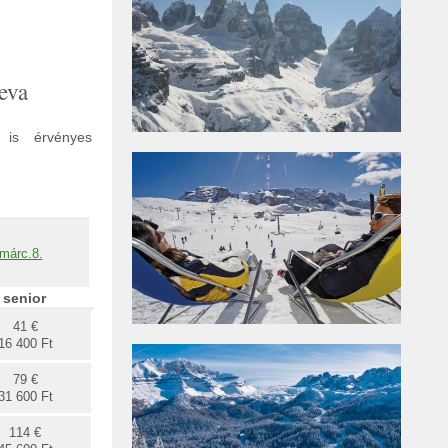
eva
 is érvényes
-márc.8.
senior
41 €
16 400 Ft
79 €
31 600 Ft
114 €