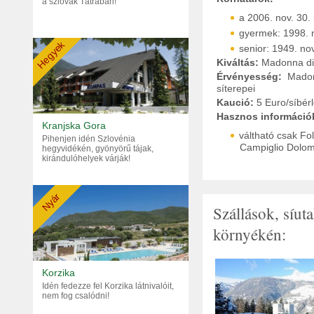
a szlovák Tátrában!
a 2006. nov. 30. 
gyermek: 1998. n
Hegyek
senior: 1949. nov
Kiváltás:
Madonna di C
Érvényesség:
Madonn
síterepei
Kaució:
5 Euro/síbérl
Hasznos információ
Kranjska Gora
váltható csak Fo
Pihenjen idén Szlovénia
Campiglio Dolomit
hegyvidékén, gyönyörű tájak,
kirándulóhelyek várják!
Nyár
Szállások, síu
környékén:
Korzika
Idén fedezze fel Korzika látnivalóit,
nem fog csalódni!