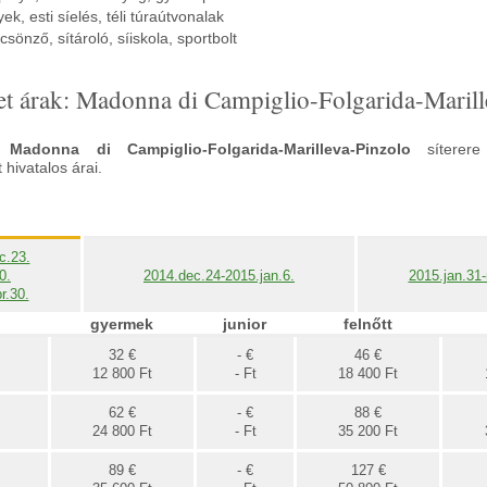
k, esti síelés, téli túraútvonalak
lcsönző, sítároló, síiskola, sportbolt
let árak: Madonna di Campiglio-Folgarida-Marill
ak
Madonna di Campiglio-Folgarida-Marilleva-Pinzolo
síterere
hivatalos árai.
c.23.
0.
2014.dec.24-2015.jan.6.
2015.jan.31
r.30.
gyermek
junior
felnőtt
32 €
- €
46 €
12 800 Ft
- Ft
18 400 Ft
62 €
- €
88 €
24 800 Ft
- Ft
35 200 Ft
89 €
- €
127 €