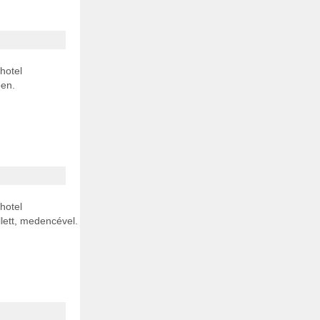
 hotel
ben.
 hotel
lett, medencével.