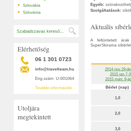
•
Egyéb:
szórakozóhelye
Szlovákia
Szolgáltatások:
síkö
•
Szlovénia
Aktuális síbér
A feltüntetett ár
SuperSkirama síbérlet 
Elérhetőség
06 1 301 0723
info@travelteam.hu
2014.nov.29-de
2015.jan.7-3
Eng.szám: U-001064
2015.márc.9-áp
Bérlet (nap)
További információk...
1,0
Utoljára
2,0
megtekintett
3,0