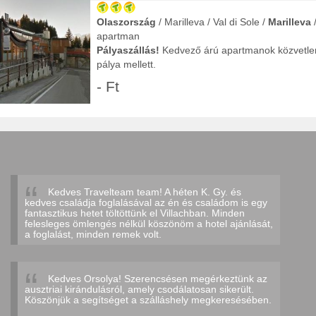
Olaszország
/ Marilleva / Val di Sole /
Marilleva
/
apartman
Pályaszállás!
Kedvező árú apartmanok közvetle
pálya mellett.
Úttípus:
síelés, síutak
- Ft
Kedves Travelteam team! A héten K. Gy. és
kedves családja foglalásával az én és családom is egy
fantasztikus hetet töltöttünk el Villachban. Minden
felesleges ömlengés nélkül köszönöm a hotel ajánlását,
a foglalást, minden remek volt.
Kedves Orsolya! Szerencsésen megérkeztünk az
ausztriai kirándulásról, amely csodálatosan sikerült.
Köszönjük a segítséget a szálláshely megkeresésében.