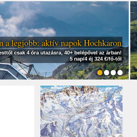
 a legjobb: aktív napok Hochkaron
sttől csak 4 óra utazásra, 40+ belépővel az árban!
5 nap/4 éj 324 €/fő-től