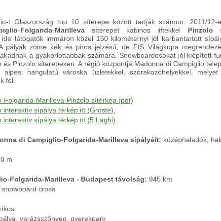
o-t Olaszország top 10 síterepe között tartják számon. 2011/12-
iglio
-
Folgarida
-
Marilleva
síterepet kabinos liftekkel
Pinzolo
sí
 ide látogatók immáron közel 150 kilométernyi jól karbantartott sípá
 A pályák zöme kék és piros jelzésű, de FIS Világkupa megrendez
 akadnak a gyakorlottabbak számára. Snowboardosokat jól kiépített fu
és Pinzolo síterepeken. A régió központja Madonna di Campiglio telep
 alpesi hangulatú városka üzletekkel, szórakozóhelyekkel, melyet
k fel.
Folgarida-Marilleva-Pinzolo sítérkép (pdf)
nteraktív sípálya térkép itt (Groste).
nteraktív sípálya térkép itt (5 Laghi).
onna di Campiglio-Folgarida-Marilleva sípályáit:
középhaladók, ha
50 m
o-Folgarida-Marilleva - Budapest távolság:
945 km
, snowboard cross
zikus
pálya, varázsszőnyeg, gyerekpark