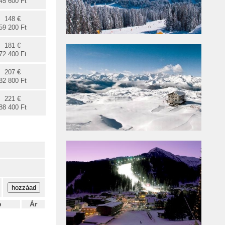
45 600 Ft
148 €
59 200 Ft
181 €
72 400 Ft
207 €
82 800 Ft
221 €
88 400 Ft
b
Ár