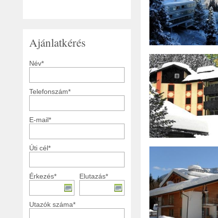
Ajánlatkérés
Név*
Telefonszám*
E-mail*
Úti cél*
Érkezés*
Elutazás*
Utazók száma*