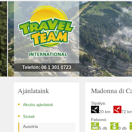
n
l
!
Telefon: 06 1 301 0723
Ajánlataink
Madonna di Ca
•
Sípálya:
Akciós ajánlatok
20 km
72 k
•
Síutak
Felvonó:
Ausztria
5 db
9 db