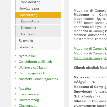
Franciaország
Horvátország
Madonna di Campigli
Madonna di Camp
Olaszország
összekötötték, így az
Észak-Adria
2.550 méter között.
nehezebb sípályák is
Dolomitok
Madonna di Campiglio 
Garda-tó
részben autómentes,
előszeretettel keresne
Szlovákia
Szlovénia
Madonna di Campiglio-
Madonna di Campiglio i
•
Nyaralások
Madonna di Campiglio i
•
Családbarát szállások
•
Wellness szállások
Kiknek ajánljuk Mad
•
Csomagajánlatok
Magasság:
800 - 25
•
Nassfeld kiemelt ajánlatok
Hóágyú:
95%
Madonna di Campigli
•
Ausztria
Snowboard:
funpark
•
Franciaország
Szánkópálya:
- km
•
Horvátország
Sífutás:
25 km, klass
•
Olaszország
Gyerekeknek:
tanuló