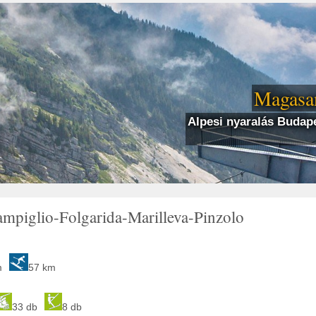
Magasan
Alpesi nyaralás Budape
mpiglio-Folgarida-Marilleva-Pinzolo
m
57 km
33 db
8 db