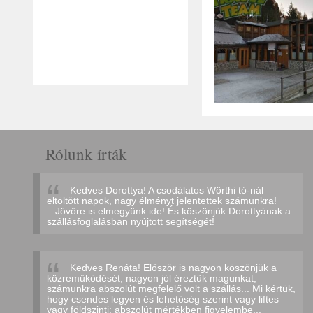
Rólunk írták
Kedves Dorottya! A csodálatos Wörthi tó-nál
eltöltött napok, nagy élményt jelentettek számunkra!
...Jövőre is elmegyünk ide! És köszönjük Dorottyának a
szállásfoglalásban nyújtott segítségét!
Kedves Renáta! Először is nagyon köszönjük a
közreműködését, nagyon jól éreztük magunkat,
számunkra abszolút megfelelő volt a szállás... Mi kértük,
hogy csendes legyen és lehetőség szerint vagy liftes
vagy földszinti: abszolút mértékben figyelembe...