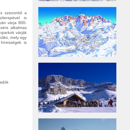
es szezontól a
terepével is
lyán várja 800-
ésére alkalmas
nparkok várják
ülés, mely egy
 hírességek is
ladók