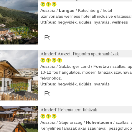
Ausztria /
Lungau
/ Katschberg / hotel
Színvonalas wellness hotel all inclusive ellátássa
Úttípus:
hegyvidék, üdülés, nyaralás, wellness
- Ft
Almdorf Auszeit Fageralm apartmanházak
Ausztria / Salzburger Land /
Forstau
/ szállás: 
10-12 fős hangulatos, modern faházak szaunával
felvonóhoz.
Úttípus:
hegyvidék, üdülés, nyaralás
- Ft
Almdorf Hohentauern faházak
Ausztria / Stájerország /
Hohentauern
/ szállás
Kényelmes faházak akár szaunával, pezsgőfürdő