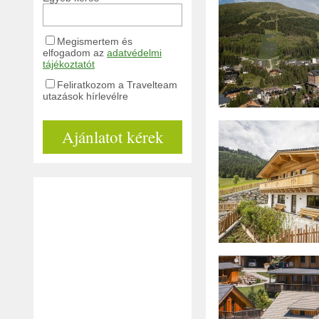
Megismertem és
elfogadom az
adatvédelmi
tájékoztatót
Feliratkozom a Travelteam
utazások hírlevélre
Ajánlatot kérek