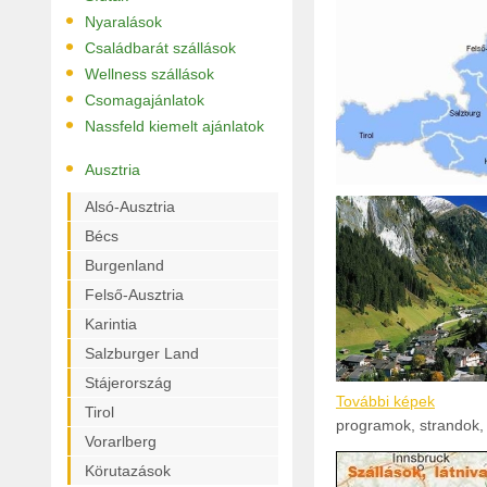
•
Nyaralások
•
Családbarát szállások
•
Wellness szállások
•
Csomagajánlatok
•
Nassfeld kiemelt ajánlatok
•
Ausztria
Alsó-Ausztria
Bécs
Burgenland
Felső-Ausztria
Karintia
Salzburger Land
Stájerország
További képek
Tirol
programok, strandok, 
Vorarlberg
Körutazások