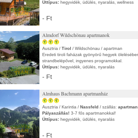
Úttípus:
hegyvidék, üdülés, nyaralás, wellness
- Ft
Almdorf Wildschönau apartmanok
Ausztria /
Tirol
/ Wildschönau / apartman
Eredeti tiroli faházak gyönyörű hegyek ölelésébe
strandbelépővel, ingyenes programokkal.
Úttípus:
hegyvidék, üdülés, nyaralás
- Ft
Almhaus Bachmann apartmanház
Ausztria / Karintia /
Nassfeld
/ szállás:
apartman
Pályaszállás!
3-7 fős apartmanokkal!
Úttípus:
hegyvidék, üdülés, nyaralás
- Ft