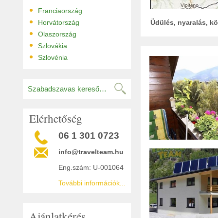
•
Franciaország
•
Horvátország
Üdülés, nyaralás, kö
•
Olaszország
•
Szlovákia
•
Szlovénia
Elérhetőség
06 1 301 0723
info@travelteam.hu
Eng.szám: U-001064
További információk...
Ajánlatkérés