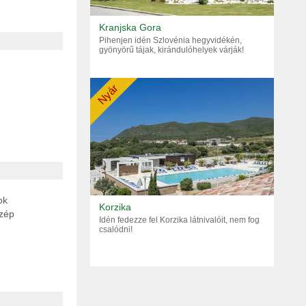
Kranjska Gora
Pihenjen idén Szlovénia hegyvidékén,
gyönyörű tájak, kirándulóhelyek várják!
Nyár
ok
Korzika
szép
Idén fedezze fel Korzika látnivalóit, nem fog
csalódni!