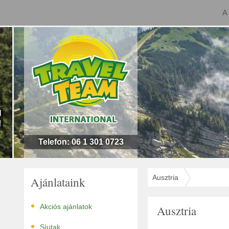
A
n
l
!
Telefon: 06 1 301 0723
Ausztria
Ajánlataink
•
Akciós ajánlatok
Ausztria
•
Síutak