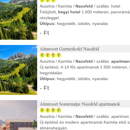
Ausztria / Karintia /
Nassfeld
/ szállás: hotel
Felújított,
hegyi hotel
1.600 méteren, panorámás
részleggel.
Úttípus:
hegyvidék, üdülés, nyaralás
- Ft
Almresort Gartnerkofel Nassfeld
Ausztria / Karintia /
Nassfeld
/ szállás:
apartman
Új építésű, 4-14 fős apartmanok 1.500 méteren,
hegyoldalán.
Úttípus:
hegyvidék, üdülés, nyaralás
- Ft
Almresort Sonnenalpe Nassfeld apartmanok
Ausztria / Karintia /
Nassfeld
/ szállás: apartman
Új építésű és modern apartmanok Karintia első 
élményhegyén.