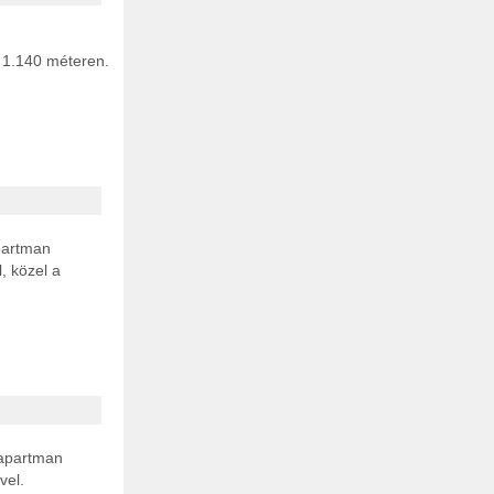
l 1.140 méteren.
apartman
, közel a
: apartman
vel.