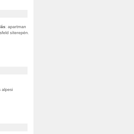
lás
: apartman
feld síterepén.
 alpesi