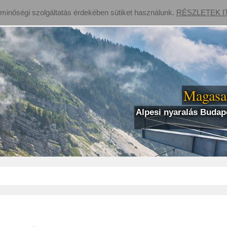
 minőségi szolgáltatás érdekében sütiket használunk.
RÉSZLETEK I
Magasan
Alpesi nyaralás Budape