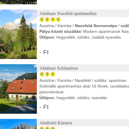
Almhaus Nassfeld apartmanház
Ausztria / Karintia /
Nassfeld-Sonnenalpe
/
szál
Pálya közeli síszállás
! Modern apartmanok Nass
Úttípus:
hegyvidék, üdülés, családi nyaralás
- Ft
Almhaus Schlanitzen
Ausztria / Karintia / Nassfeld / szállás: apartman
Különálló apartmanház akár 16 főnek, csodálatos
panorámával.
Úttípus:
hegyvidék, üdülés, nyaralás
- Ft
Almhotel Kärnten