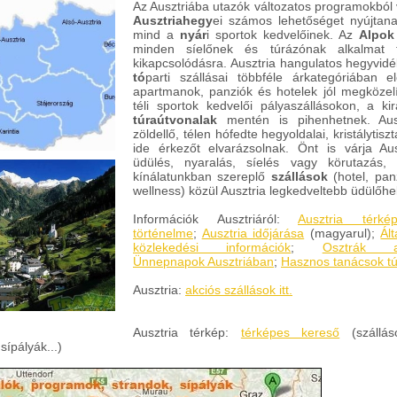
Az Ausztriába utazók változatos programokból 
Ausztria
hegy
ei számos lehetőséget nyújtan
mind a
nyár
i sportok kedvelőinek. Az
Alpok
minden síelőnek és túrázónak alkalmat 
kikapcsolódásra. Ausztria hangulatos hegyvidé
tó
parti szállásai többféle árkategóriában e
apartmanok, panziók és hotelek jól megközelí
téli sportok kedvelői pályaszállásokon, a ki
túraútvonalak
mentén is pihenhetnek. Aus
zöldellő, télen hófedte hegyoldalai, kristálytis
ide érkezőt elvarázsolnak. Önt is várja Au
üdülés, nyaralás, síelés vagy körutazás,
kínálatunkban szereplő
szállások
(hotel, pan
wellness) közül Ausztria legkedveltebb üdülőhe
Információk Ausztriáról:
Ausztria térké
történelme
;
Ausztria időjárása
(magyarul);
Ál
közlekedési információk
;
Osztrák au
Ünnepnapok Ausztriában
;
Hasznos tanácsok t
Ausztria:
akciós szállások itt.
Ausztria térkép:
térképes kereső
(szálláso
sípályák...)