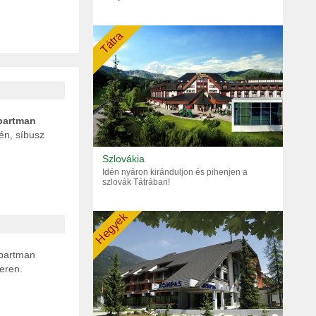
Tátra
artman
én, síbusz
Szlovákia
Idén nyáron kiránduljon és pihenjen a
szlovák Tátrában!
Hegyek
apartman
eren.