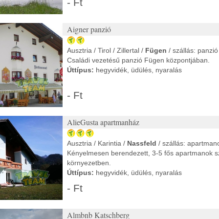
- Ft
Aigner panzió
Ausztria / Tirol / Zillertal /
Fügen
/ szállás: panzió
Családi vezetésű panzió Fügen központjában.
Úttípus:
hegyvidék, üdülés, nyaralás
- Ft
AlieGusta apartmanház
Ausztria / Karintia /
Nassfeld
/ szállás: apartman
Kényelmesen berendezett, 3-5 fős apartmanok 
környezetben.
Úttípus:
hegyvidék, üdülés, nyaralás
- Ft
Almbnb Katschberg