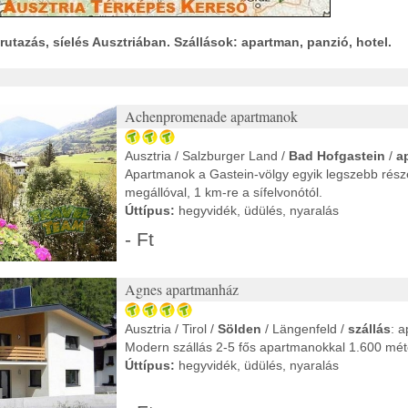
rutazás, síelés Ausztriában. Szállások: apartman, panzió, hotel.
Achenpromenade apartmanok
Ausztria / Salzburger Land /
Bad Hofgastein
/
ap
Apartmanok a Gastein-völgy egyik legszebb rész
megállóval, 1 km-re a sífelvonótól.
Úttípus:
hegyvidék, üdülés, nyaralás
- Ft
Agnes apartmanház
Ausztria / Tirol /
Sölden
/ Längenfeld /
szállás
: 
Modern szállás 2-5 fős apartmanokkal 1.600 mét
Úttípus:
hegyvidék, üdülés, nyaralás