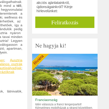
válogathatnak.
akciós ajánlatainkról,
ak mind a
tél
i,
újdonságainkról? Kérje
hegyvonulatai
hírlevelünket:
teremtenek a
ki, wellness és
Feliratkozás
lérhetőek, az
thetőek, így a
rándulók pedig
ztria nyáron
zta tavai minden
sztria! Legyen
Ne hagyja ki!
 válogasson a
zió, apartman,
lyein.
Riviéra
pen
;
Ausztria
talános osztrák
tópályadíjak
;
úrázóknak
k, látnivalók,
Franciaország
Idén válassza a franci tengerpartot!
Kényelmes mobilházak a strand közelében.