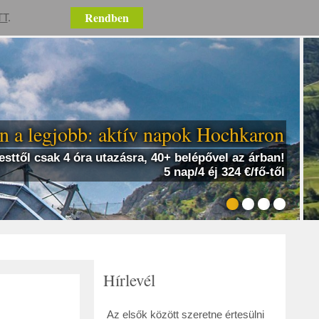
Rendben
TT
.
 a legjobb: aktív napok Hochkaron
sttől csak 4 óra utazásra, 40+ belépővel az árban!
5 nap/4 éj 324 €/fő-től
Hírlevél
Az elsők között szeretne értesülni