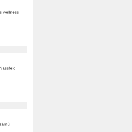
 wellness
 Nassfeld
számú