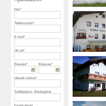
Név*
Telefonszám*
E-mail*
Úti cél*
Érkezés*
Elutazás*
Utazók száma*
Szállástípus, Árkategória
Egyéb kérés