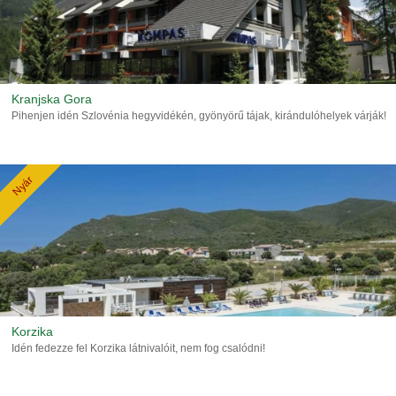
Kranjska Gora
Pihenjen idén Szlovénia hegyvidékén, gyönyörű tájak, kirándulóhelyek várják!
Nyár
Korzika
Idén fedezze fel Korzika látnivalóit, nem fog csalódni!