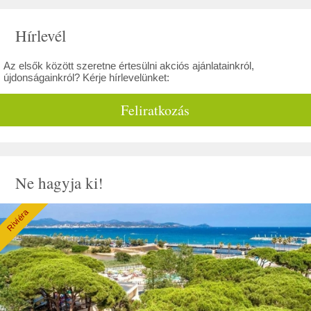
This page can't load Google Maps correctly.
Hírlevél
Do you own this website?
OK
Az elsők között szeretne értesülni akciós ajánlatainkról,
újdonságainkról? Kérje hírlevelünket:
Feliratkozás
Ne hagyja ki!
Riviéra