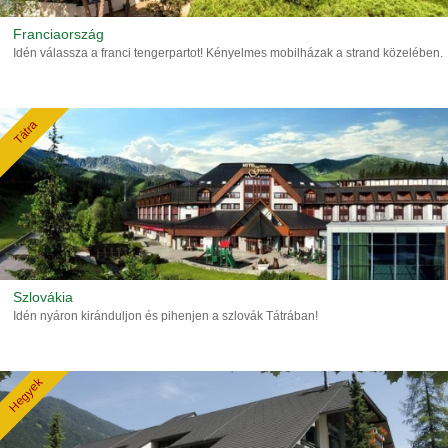
Franciaország
Idén válassza a franci tengerpartot! Kényelmes mobilházak a strand közelében.
Tátra
Szlovákia
Idén nyáron kiránduljon és pihenjen a szlovák Tátrában!
Hegyek