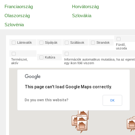
Franciaország
Horvátország
Olaszország
Szlovákia
Szlovénia
Látnivalók
Sípályák
Szállások
Strandok
Fürdő,
uszoda
Kultúra
Természet,
Információk automatikus mutatása, ha az egeret
aktív
egy ikon fölé viszem
This page can't load Google Maps correctly.
Do you own this website?
OK