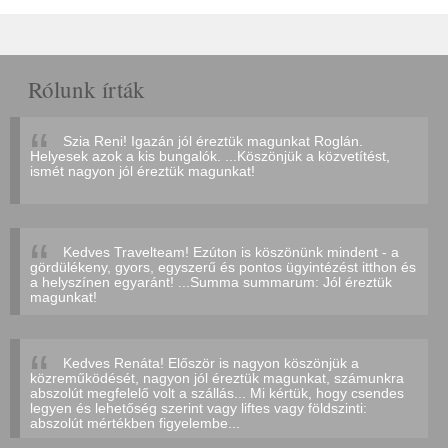
Rólunk írták
Szia Reni! Igazán jól éreztük magunkat Roglán.
Helyesek azok a kis bungalók. ...Köszönjük a közvetítést,
ismét nagyon jól éreztük magunkat!
Kedves Travelteam! Ezúton is köszönünk mindent - a
gördülékeny, gyors, egyszerű és pontos ügyintézést itthon és
a helyszínen egyaránt! ...Summa summarum: Jól éreztük
magunkat!
Kedves Renáta! Először is nagyon köszönjük a
közreműködését, nagyon jól éreztük magunkat, számunkra
abszolút megfelelő volt a szállás... Mi kértük, hogy csendes
legyen és lehetőség szerint vagy liftes vagy földszinti:
abszolút mértékben figyelembe...