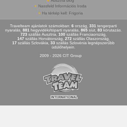
Ausztria blog
Nassfeld Információs Iroda
Ha térkép kell: Frigoria
Travelteam ajánlatok számokban:
6
ország,
331
tengerparti
nyaralás,
881
hegyvidéki/tóparti nyaralás,
865
síút,
83
körutazás.
723
szállás Ausztria,
100
szállás Franciaország,
147
szállás Horvátország,
272
szállás Olaszország,
17
szállás Szlovákia,
33
szállás Szlovénia legnépszerűbb
üdülőhelyein.
2009 - 2026 CIT Group