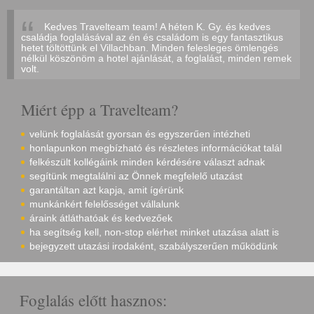
Kedves Travelteam team! A héten K. Gy. és kedves
családja foglalásával az én és családom is egy fantasztikus
hetet töltöttünk el Villachban. Minden felesleges ömlengés
nélkül köszönöm a hotel ajánlását, a foglalást, minden remek
volt.
Miért épp a Travelteam?
velünk foglalását gyorsan és egyszerűen intézheti
honlapunkon megbízható és részletes információkat talál
felkészült kollégáink minden kérdésére választ adnak
segítünk megtalálni az Önnek megfelelő utazást
garantáltan azt kapja, amit ígérünk
munkánkért felelősséget vállalunk
áraink átláthatóak és kedvezőek
ha segítség kell, non-stop elérhet minket utazása alatt is
bejegyzett utazási irodaként, szabályszerűen működünk
Foglalás előtt hasznos: