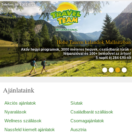
Telefon: 06 1 301 0723
Hohe Tauern kalandok Mallnitzban
Aktív hegyi programok, 3000 méteres hegyek, családbarát túrák -
félpanzióval és 100+ belépővel az árban!
5 nap/4 éj 284 €/fő-től
Ajánlataink
Akciós ajánlatok
Síutak
Nyaralások
Családbarát szállások
Wellness szállások
Csomagajánlatok
Nassfeld kiemelt ajánlatok
Ausztria