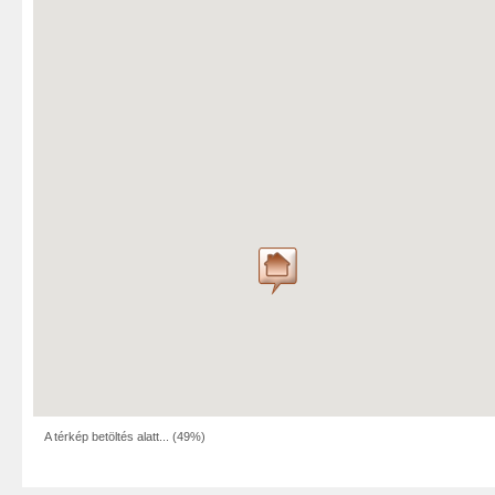
A térkép betöltés alatt... (
73%
)