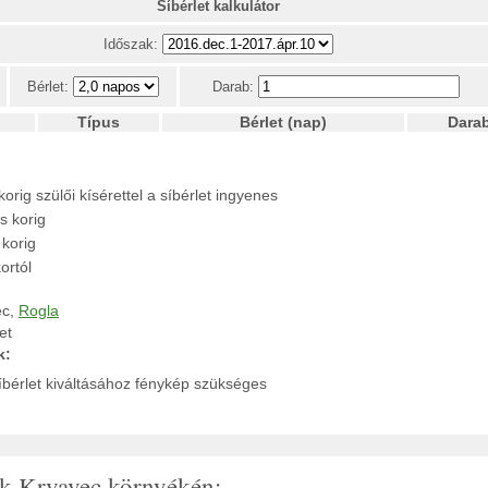
Síbérlet kalkulátor
Időszak:
Bérlet:
Darab:
Típus
Bérlet (nap)
Dara
rig szülői kísérettel a síbérlet ingyenes
s korig
 korig
ortól
ec,
Rogla
et
k:
íbérlet kiváltásához fénykép szükséges
tak Krvavec környékén: