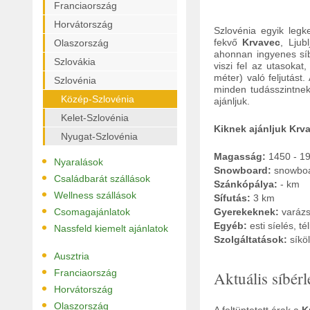
Franciaország
Horvátország
Szlovénia egyik legk
fekvő
Krvavec
, Ljub
Olaszország
ahonnan ingyenes síb
Szlovákia
viszi fel az utasoka
méter) való feljutást
Szlovénia
minden tudásszintnek
Közép-Szlovénia
ajánljuk.
Kelet-Szlovénia
Kiknek ajánljuk Krva
Nyugat-Szlovénia
Magasság:
1450 - 1
•
Nyaralások
Snowboard:
snowboa
•
Családbarát szállások
Szánkópálya:
- km
•
Wellness szállások
Sífutás:
3 km
•
Csomagajánlatok
Gyerekeknek:
varáz
•
Egyéb:
esti síelés, té
Nassfeld kiemelt ajánlatok
Szolgáltatások:
síkö
•
Ausztria
•
Franciaország
Aktuális síbérl
•
Horvátország
•
Olaszország