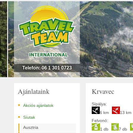
n
l
!
Telefon: 06 1 301 0723
Ajánlataink
Krvavec
•
Sípálya:
Akciós ajánlatok
6 km
13 km
•
Síutak
Felvonó:
Ausztria
1 db
7 db