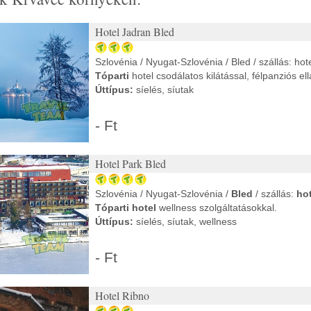
Hotel Jadran Bled
Szlovénia / Nyugat-Szlovénia / Bled / szállás: hot
Tóparti
hotel csodálatos kilátással, félpanziós ell
Úttípus:
síelés, síutak
- Ft
Hotel Park Bled
Szlovénia / Nyugat-Szlovénia /
Bled
/ szállás:
hot
Tóparti hotel
wellness szolgáltatásokkal.
Úttípus:
síelés, síutak, wellness
- Ft
Hotel Ribno