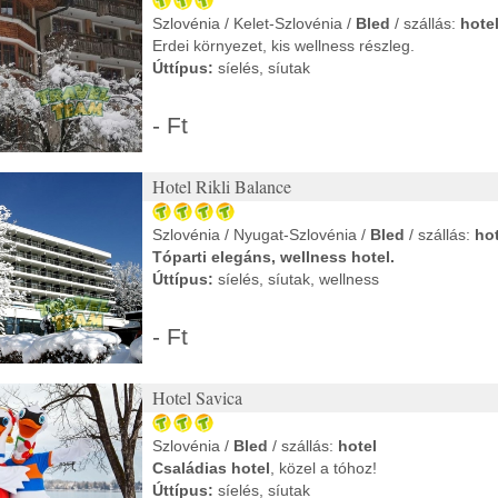
Szlovénia / Kelet-Szlovénia /
Bled
/ szállás:
hote
Erdei környezet, kis wellness részleg.
Úttípus:
síelés, síutak
- Ft
Hotel Rikli Balance
Szlovénia / Nyugat-Szlovénia /
Bled
/ szállás:
hot
Tóparti elegáns, wellness hotel.
Úttípus:
síelés, síutak, wellness
- Ft
Hotel Savica
Szlovénia /
Bled
/ szállás:
hotel
Családias hotel
, közel a tóhoz!
Úttípus:
síelés, síutak