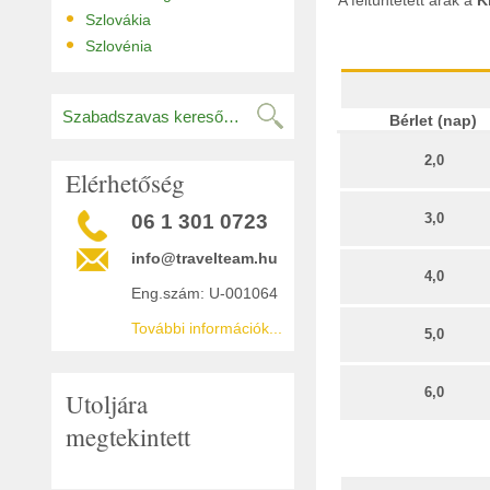
A feltüntetett árak a
K
•
Szlovákia
•
Szlovénia
Bérlet (nap)
2,0
Elérhetőség
06 1 301 0723
3,0
info@travelteam.hu
4,0
Eng.szám: U-001064
További információk...
5,0
6,0
Utoljára
megtekintett