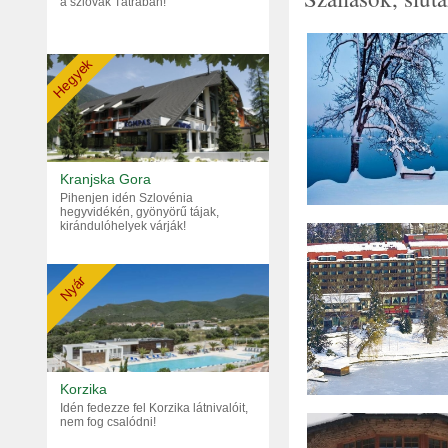
a szlovák Tátrában!
Hegyek
Kranjska Gora
Pihenjen idén Szlovénia
hegyvidékén, gyönyörű tájak,
kirándulóhelyek várják!
Nyár
Korzika
Idén fedezze fel Korzika látnivalóit,
nem fog csalódni!