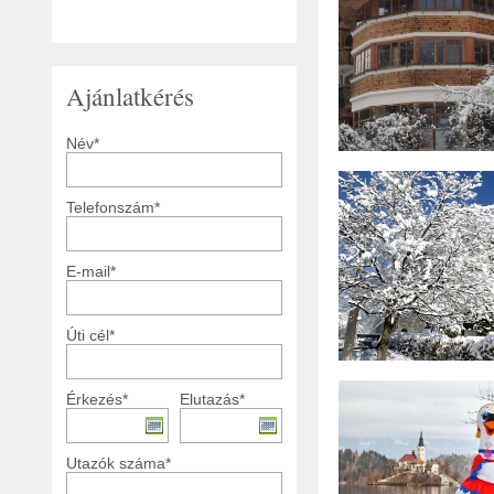
Ajánlatkérés
Név*
Telefonszám*
E-mail*
Úti cél*
Érkezés*
Elutazás*
Utazók száma*