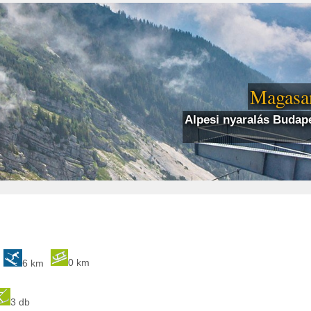
Magasan
Alpesi nyaralás Budape
0 km
6 km
3 db