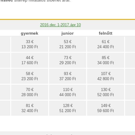
rvavec
síterep hivatalos síbérlet árai.
2016.dec.1-2017.ápr.10
gyermek
junior
felnőtt
33 €
53 €
61 €
13 200 Ft
21 200 Ft
24 400 Ft
44 €
73 €
85 €
17 600 Ft
29 200 Ft
34 000 Ft
58 €
93 €
107 €
23 200 Ft
37 200 Ft
42 800 Ft
70 €
110 €
130 €
28 000 Ft
44 000 Ft
52 000 Ft
81 €
128 €
149 €
32 400 Ft
51 200 Ft
59 600 Ft