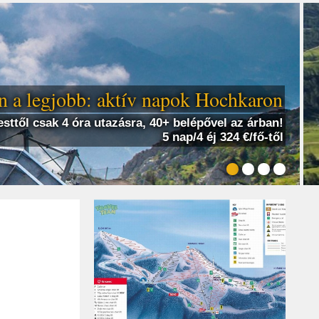
 a legjobb: aktív napok Hochkaron
sttől csak 4 óra utazásra, 40+ belépővel az árban!
5 nap/4 éj 324 €/fő-től