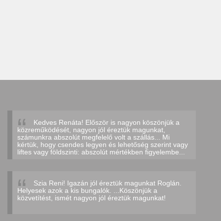
Kedves Renáta! Először is nagyon köszönjük a
közreműködését, nagyon jól éreztük magunkat,
számunkra abszolút megfelelő volt a szállás... Mi
kértük, hogy csendes legyen és lehetőség szerint vagy
liftes vagy földszinti: abszolút mértékben figyelembe...
Szia Reni! Igazán jól éreztük magunkat Roglán.
Helyesek azok a kis bungalók. ...Köszönjük a
közvetítést, ismét nagyon jól éreztük magunkat!