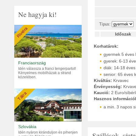
Ne hagyja ki!
Típus:
Riviéra
Időszak
Korhatárok:
gyermek 5 éves ko
gyerek: 6-13 éve
Franciaország
diák: 14-18 éves
Idén válassza a franci tengerpartot!
Kényelmes mobilházak a strand
senior: 65 éves k
közelében.
Kiváltás:
Krvavec
Érvényesség:
Krvav
Kaució:
2 Euro/síbérl
Tátra
Hasznos információ
a min. 3 napos s
Szlovákia
Idén nyáron kiránduljon és pihenjen
Szállások, síu