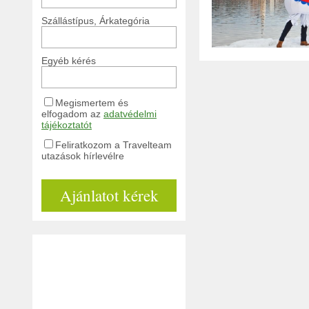
Szállástípus, Árkategória
Egyéb kérés
Megismertem és
elfogadom az
adatvédelmi
tájékoztatót
Feliratkozom a Travelteam
utazások hírlevélre
Ajánlatot kérek