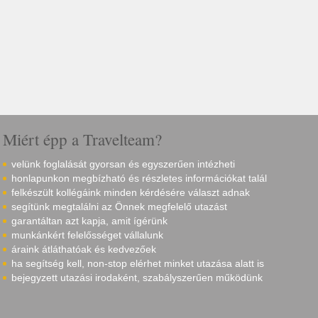
Miért épp a Travelteam?
velünk foglalását gyorsan és egyszerűen intézheti
honlapunkon megbízható és részletes információkat talál
felkészült kollégáink minden kérdésére választ adnak
segítünk megtalálni az Önnek megfelelő utazást
garantáltan azt kapja, amit ígérünk
munkánkért felelősséget vállalunk
áraink átláthatóak és kedvezőek
ha segítség kell, non-stop elérhet minket utazása alatt is
bejegyzett utazási irodaként, szabályszerűen működünk