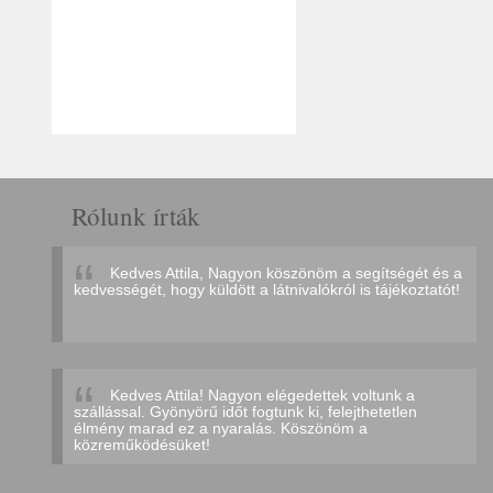
Rólunk írták
Kedves Attila, Nagyon köszönöm a segítségét és a
kedvességét, hogy küldött a látnivalókról is tájékoztatót!
Kedves Attila! Nagyon elégedettek voltunk a
szállással. Gyönyörű időt fogtunk ki, felejthetetlen
élmény marad ez a nyaralás. Köszönöm a
közreműködésüket!