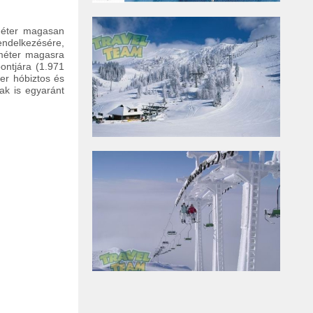
méter magasan
endelkezésére,
 méter magasra
ontjára (1.971
zer hóbiztos és
ak is egyaránt