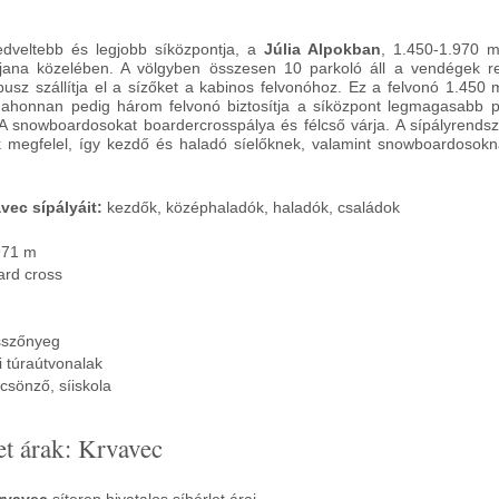
edveltebb és legjobb síközpontja, a
Júlia Alpokban
, 1.450-1.970 
ljana közelében. A völgyben összesen 10 parkoló áll a vendégek r
usz szállítja el a sízőket a kabinos felvonóhoz. Ez a felvonó 1.450
t, ahonnan pedig három felvonó biztosítja a síközpont legmagasabb p
. A snowboardosokat boardercrosspálya és félcső várja. A sípályrends
 megfelel, így kezdő és haladó síelőknek, valamint snowboardosokn
vec sípályáit:
kezdők, középhaladók, haladók, családok
971 m
rd cross
sszőnyeg
li túraútvonalak
lcsönző, síiskola
et árak: Krvavec