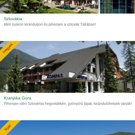
Szlovákia
Idén nyáron kiránduljon és pihenjen a szlovák Tátrában!
Hegyek
Kranjska Gora
Pihenjen idén Szlovénia hegyvidékén, gyönyörű tájak, kirándulóhelyek várják!
Nyár