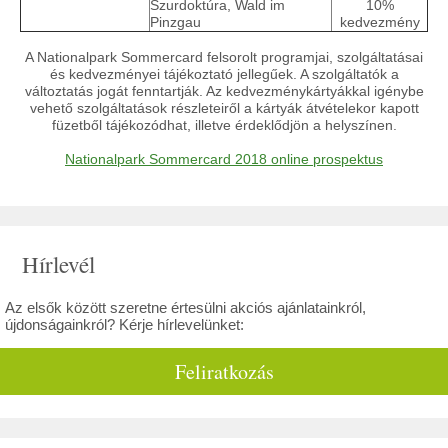
Szurdoktúra, Wald im
10%
Pinzgau
kedvezmény
A Nationalpark Sommercard felsorolt programjai, szolgáltatásai
és kedvezményei tájékoztató jellegűek. A szolgáltatók a
változtatás jogát fenntartják. Az kedvezménykártyákkal igénybe
vehető szolgáltatások részleteiről a kártyák átvételekor kapott
füzetből tájékozódhat, illetve érdeklődjön a helyszínen.
Nationalpark Sommercard 2018 online prospektus
Hírlevél
Az elsők között szeretne értesülni akciós ajánlatainkról,
újdonságainkról? Kérje hírlevelünket:
Feliratkozás