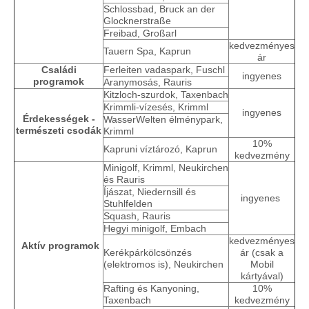
Schlossbad, Bruck an der
Glocknerstraße
Freibad, Großarl
kedvezményes
Tauern Spa, Kaprun
ár
Családi
Ferleiten vadaspark, Fuschl
ingyenes
programok
Aranymosás, Rauris
Kitzloch-szurdok, Taxenbach
Krimmli-vízesés, Krimml
ingyenes
Érdekességek -
WasserWelten élménypark,
természeti csodák
Krimml
10%
Kapruni víztározó, Kaprun
kedvezmény
Minigolf, Krimml, Neukirchen
és Rauris
Íjászat, Niedernsill és
ingyenes
Stuhlfelden
Squash, Rauris
Hegyi minigolf, Embach
kedvezményes
Aktív programok
Kerékpárkölcsönzés
ár (csak a
(elektromos is), Neukirchen
Mobil
kártyával)
Rafting és Kanyoning,
10%
Taxenbach
kedvezmény