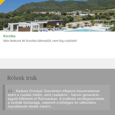
Korzika
Idén fedezze fel Korzika látnivalóit, nem fog csalódni!
Rólunk írták
Kedves Orsolya! Szeretném kifejezni köszönetemet
ezért a csodás hétért, amit családom - három generáció -
együtt tölthetett el Ramsauban. A szálloda vendégszeretete,
a szobák tisztasága, valamint a bőséges és változatos,
ínycsiklandó ételek mind h...