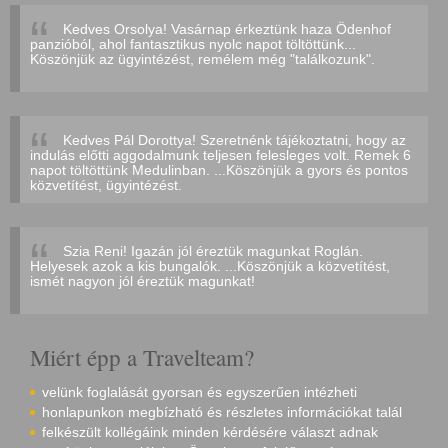
Kedves Orsolya! Vasárnap érkeztünk haza Ödenhof
panzióból, ahol fantasztikus nyolc napot töltöttünk...
Köszönjük az ügyintézést, remélem még "találkozunk".
Kedves Pál Dorottya! Szeretnénk tájékoztatni, hogy az
indulás előtti aggodalmunk teljesen felesleges volt. Remek 6
napot töltöttünk Medulinban. ...Köszönjük a gyors és pontos
közvetítést, ügyintézést.
Szia Reni! Igazán jól éreztük magunkat Roglán.
Helyesek azok a kis bungalók. ...Köszönjük a közvetítést,
ismét nagyon jól éreztük magunkat!
Miért épp a Travelteam?
velünk foglalását gyorsan és egyszerűen intézheti
honlapunkon megbízható és részletes információkat talál
felkészült kollégáink minden kérdésére választ adnak