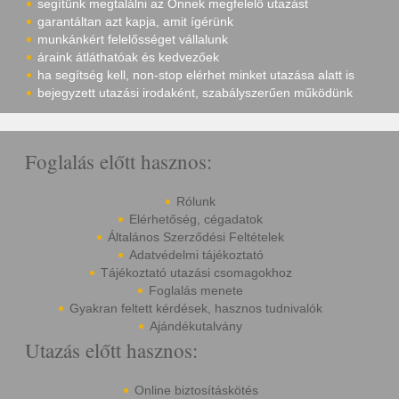
segítünk megtalálni az Önnek megfelelő utazást
garantáltan azt kapja, amit ígérünk
munkánkért felelősséget vállalunk
áraink átláthatóak és kedvezőek
ha segítség kell, non-stop elérhet minket utazása alatt is
bejegyzett utazási irodaként, szabályszerűen működünk
Foglalás előtt hasznos:
Rólunk
Elérhetőség, cégadatok
Általános Szerződési Feltételek
Adatvédelmi tájékoztató
Tájékoztató utazási csomagokhoz
Foglalás menete
Gyakran feltett kérdések, hasznos tudnivalók
Ajándékutalvány
Utazás előtt hasznos:
Online biztosításkötés