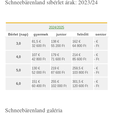
Schneebärenland síbérlet árak: 2023/24
2024/2025
Bérlet (nap)
gyermek
junior
felnőtt
senior
81,5 €
138 €
162 €
- €
3,0
32 600 Ft
55 200 Ft
64 800 Ft
- Ft
107 €
179 €
214 €
- €
4,0
42 800 Ft
71 600 Ft
85 600 Ft
- Ft
130 €
219 €
259,5 €
- €
5,0
52 000 Ft
87 600 Ft
103 800 Ft
- Ft
151 €
255 €
301,5 €
- €
6,0
60 400 Ft
102 000 Ft
120 600 Ft
- Ft
Schneebärenland galéria