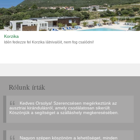
Korzika
Idén fedezze fel Korzika látnivalóit, nem fog csalódni!
Rólunk írták
Kedves Orsolya! Szerencsésen megérkeztünk az
ausztriai kirándulásról, amely csodálatosan sikerült.
Köszönjük a segítséget a szálláshely megkeresésében.
Nagyon szépen köszönöm a lehetőséget, minden