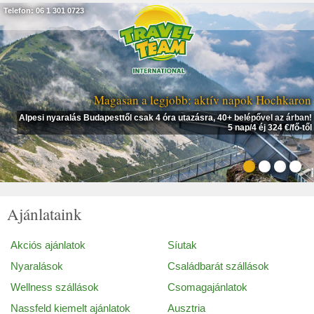
Telefon: 06 1 301 0723
Magasan a legjobb: aktív napok Hochkaron
Alpesi nyaralás Budapesttől csak 4 óra utazásra, 40+ belépővel az árban!
5 nap/4 éj 324 €/fő-től
Ajánlataink
Akciós ajánlatok
Síutak
Nyaralások
Családbarát szállások
Wellness szállások
Csomagajánlatok
Nassfeld kiemelt ajánlatok
Ausztria