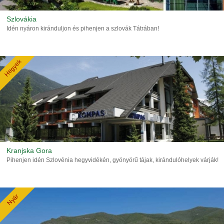
Szlovákia
Idén nyáron kiránduljon és pihenjen a szlovák Tátrában!
Hegyek
Kranjska Gora
Pihenjen idén Szlovénia hegyvidékén, gyönyörű tájak, kirándulóhelyek várják!
Nyár