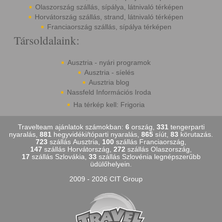
Olaszország szállás, sípálya, látnivaló térképen
Horvátország szállás, strand, látnivaló térképen
Franciaország szállás, sípálya térképen
Társoldalaink:
Ausztria - nyári programok
Ausztria - síelés
Ausztria blog
Nassfeld Információs Iroda
Ha térkép kell: Frigoria
Travelteam ajánlatok számokban:
6
ország,
331
tengerparti
nyaralás,
881
hegyvidéki/tóparti nyaralás,
865
síút,
83
körutazás.
723
szállás Ausztria,
100
szállás Franciaország,
147
szállás Horvátország,
272
szállás Olaszország,
17
szállás Szlovákia,
33
szállás Szlovénia legnépszerűbb
üdülőhelyein.
2009 - 2026 CIT Group