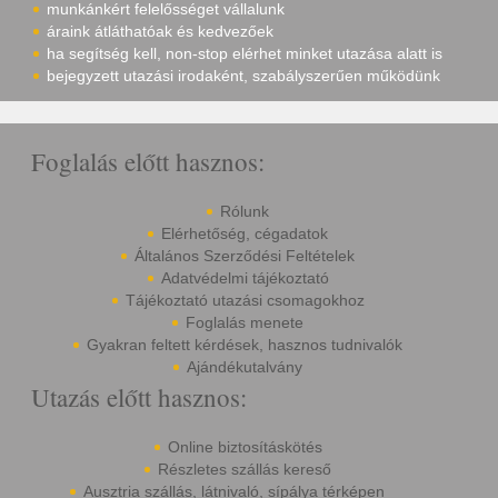
munkánkért felelősséget vállalunk
áraink átláthatóak és kedvezőek
ha segítség kell, non-stop elérhet minket utazása alatt is
bejegyzett utazási irodaként, szabályszerűen működünk
Foglalás előtt hasznos:
Rólunk
Elérhetőség, cégadatok
Általános Szerződési Feltételek
Adatvédelmi tájékoztató
Tájékoztató utazási csomagokhoz
Foglalás menete
Gyakran feltett kérdések, hasznos tudnivalók
Ajándékutalvány
Utazás előtt hasznos:
Online biztosításkötés
Részletes szállás kereső
Ausztria szállás, látnivaló, sípálya térképen