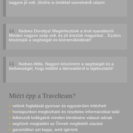
nagyon jó volt. Jövőre is önökkel szeretnénk utazni.
Kedves Dorottya! Megérkeztünk a tiroli nyaralásról.
Minden nagyon szép volt, és jól éreztük magunkat... Ezúton
köszönjük a segítségét és közreműködését!
Kedves Attila, Nagyon köszönöm a segítségét és a
kedvességét, hogy küldött a látnivalókról is tájékoztatót!
Miért épp a Travelteam?
velünk foglalását gyorsan és egyszerűen intézheti
honlapunkon megbízható és részletes információkat talál
felkészült kollégáink minden kérdésére választ adnak
segítünk megtalálni az Önnek megfelelő utazást
garantáltan azt kapja, amit ígérünk