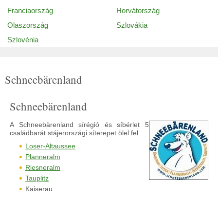
Franciaország
Horvátország
Olaszország
Szlovákia
Szlovénia
Schneebärenland
Schneebärenland
A Schneebärenland sírégió és síbérlet 5
családbarát stájerországi síterepet ölel fel.
Loser-Altaussee
Planneralm
Riesneralm
Tauplitz
Kaiserau