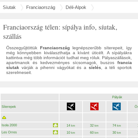
Síutak
Franciaország
Déli-Alpok
Franciaország télen: sípálya info, síutak,
szállás
Összegyűjtöttük
Franciaország
legnépszerűbb síterepeit, így
még könnyebben kiválaszthatja a kívánt úticélt. A sípályákra
kattintva még több információt tudhat meg róluk. Pályaszállások,
apartmanok és kedvezményes sícsomagok, buszos
francia
síutak
várják a pihenni vágyókat és a
síelés
, a téli sportok
szerelmeseit.
Pályák
Síterepek
Ö
Isola 2000
14
32
74
km
km
km
Les Orres
10
60
30
km
km
km