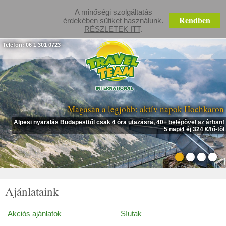
A minőségi szolgáltatás
Rendben
érdekében sütiket használunk.
RÉSZLETEK ITT
.
Telefon: 06 1 301 0723
Magasan a legjobb: aktív napok Hochkaron
Alpesi nyaralás Budapesttől csak 4 óra utazásra, 40+ belépővel az árban!
5 nap/4 éj 324 €/fő-től
Ajánlataink
Akciós ajánlatok
Síutak