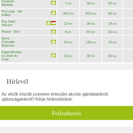
Orcieres-
7
38
55
km
km
km
Merlette
Pra Loup - Val
30,5
93,5
56
km
km
km
d'Allos
Puy Saint
13
34
28
km
km
km
Vincent
Risoul - Vars
8
64
113
km
km
km
Serre
Chevalier -
50
130
70
km
km
km
Briancon
Superdévoluy -
La Joue du
10
30
60
km
km
km
Loup
Hírlevél
Az elsők között szeretne értesülni akciós ajánlatainkról,
újdonságainkról? Kérje hírlevelünket:
Feliratkozás