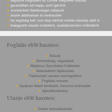
segítünk megtalálni az Önnek megfelelő utazást
garantáltan azt kapja, amit ígérünk
munkánkért felelősséget vállalunk
áraink átláthatóak és kedvezőek
ha segítség kell, non-stop elérhet minket utazása alatt is
bejegyzett utazási irodaként, szabályszerűen működünk
Foglalás előtt hasznos:
Rólunk
Elérhetőség, cégadatok
Általános Szerződési Feltételek
Adatvédelmi tájékoztató
Tájékoztató utazási csomagokhoz
Foglalás menete
Gyakran feltett kérdések, hasznos tudnivalók
Ajándékutalvány
Utazás előtt hasznos:
Online biztosításkötés