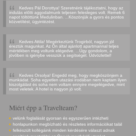
Kedves Pál Dorottya! Szeretnénk tájékoztatni, hogy az
indulás előtti aggodalmunk teljesen felesleges volt. Remek 6
napot töltöttünk Medulinban. ...Köszönjük a gyors és pontos
közvetítést, ügyintézést.
Kedves Attila! Megérkeztünk Trogirból, nagyon jól
éreztük magunkat. Az Ön által ajánlott apartmannal teljes
mértékben meg voltunk elégedve. ...Úgy gondolom, a
jövőben is igénybe vesszük a segítségét. Üdvözlettel!
Kedves Orsolya! Engedd meg, hogy megköszönjem a
munkádat. Soha egyetlen utazási irodában nem kaptam ilyen
kiszolgálást és soha nem voltam ennyire megelégedve, mint
most veletek. A hotel is nagyon jó volt.
Miért épp a Travelteam?
velünk foglalását gyorsan és egyszerűen intézheti
honlapunkon megbízható és részletes információkat talál
felkészült kollégáink minden kérdésére választ adnak