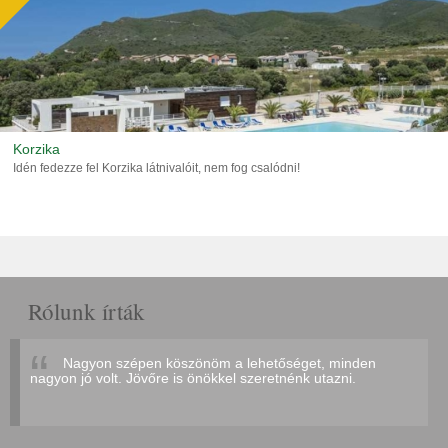
Korzika
Idén fedezze fel Korzika látnivalóit, nem fog csalódni!
Rólunk írták
Nagyon szépen köszönöm a lehetőséget, minden
nagyon jó volt. Jövőre is önökkel szeretnénk utazni.