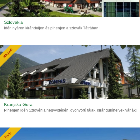
Szlovákia
Idén nyáron kiránduljon és pihenjen a szlovák Tátrában!
Hegyek
Kranjska Gora
Pihenjen idén Szlovénia hegyvidékén, gyönyörű tájak, kirándulóhelyek várják!
Nyár