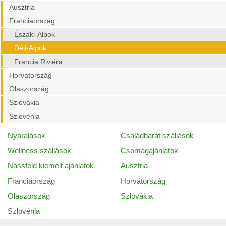
Ausztria
Franciaország
Északi-Alpok
Déli-Alpok
Francia Riviéra
Horvátország
Olaszország
Szlovákia
Szlovénia
Nyaralások
Családbarát szállások
Wellness szállások
Csomagajánlatok
Nassfeld kiemelt ajánlatok
Ausztria
Franciaország
Horvátország
Olaszország
Szlovákia
Szlovénia