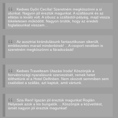
Kedves Győri Cecília! Szeretném megköszönni a sí
utunkat. Nagyon jól éreztük magunkat. A szállásunk és az
ellátás is kiváló volt. A síbusz a szállástól-pályáig, majd vissza
tökéletesen működött. Nagyon örülök, hogy az eredeti
foglalásunkat visszam...
Az ausztriai kirándulásunk fantasztikusan sikerült,
emlékezetes marad mindenkinek! ...A csoport nevében is
szeretném megköszönni a fáradozását!
Kedves Travelteam Utazási Iroda! Köszönjük a
horvátországi nyaralásunk szervezését, remek hetet
tölthettünk el a Hotel Delfinben. Nem okozott semmiben sem
csalódást a szállás, azt kaptuk, amit vártunk.
Szia Reni! Igazán jól éreztük magunkat Roglán.
Helyesek azok a kis bungalók. ...Köszönjük a közvetítést,
ismét nagyon jól éreztük magunkat!