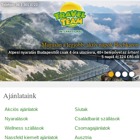
Telefon: 06 1 301 0723
Magasan a legjobb: aktív napok Hochkaron
Alpesi nyaralás Budapesttől csak 4 óra utazásra, 40+ belépővel az árban!
5 nap/4 éj 324 €/fő-től
Ajánlataink
Akciós ajánlatok
Síutak
Nyaralások
Családbarát szállások
Wellness szállások
Csomagajánlatok
Nassfeld kiemelt ajánlatok
Ausztria