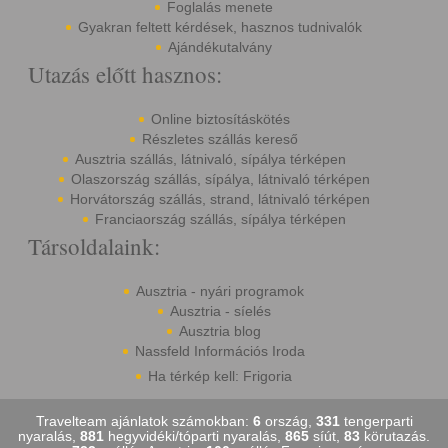
Foglalás menete
Gyakran feltett kérdések, hasznos tudnivalók
Ajándékutalvány
Utazás előtt hasznos:
Online biztosításkötés
Részletes szállás kereső
Ausztria szállás, látnivaló, sípálya térképen
Olaszország szállás, sípálya, látnivaló térképen
Horvátország szállás, strand, látnivaló térképen
Franciaország szállás, sípálya térképen
Társoldalaink:
Ausztria - nyári programok
Ausztria - síelés
Ausztria blog
Nassfeld Információs Iroda
Ha térkép kell: Frigoria
Travelteam ajánlatok számokban:
6
ország,
331
tengerparti
nyaralás,
881
hegyvidéki/tóparti nyaralás,
865
síút,
83
körutazás.