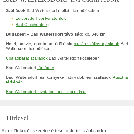
Szállások
Bad Waltersdorf melletti településeken:
Loipersdorf bei Fürstenfeld
Bad Gleichenberg
Budapest – Bad Waltersdorf távolság:
kb. 340 km
Hotel, panzió, apartman, üdülőfalu
akciós szállás ajánlatok
Bad
Waltersdorf településen.
Családbarát szállások
Bad Waltersdorf közelében
Bad Waltersdorf
térképen
Bad Waltersdorf és környéke látnivalók és szállások
Ausztria
térképén
Bad Waltersdorf hivatalos turisztikai oldala
Hírlevél
Az elsők között szeretne értesülni akciós ajánlatainkról,