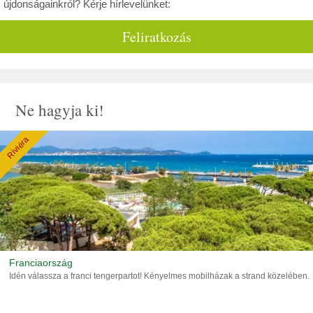
újdonságainkról? Kérje hírlevelünket:
Feliratkozás
Ne hagyja ki!
Riviéra
Franciaország
Idén válassza a franci tengerpartot! Kényelmes mobilházak a strand közelében.