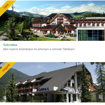
Tátra
Szlovákia
Idén nyáron kiránduljon és pihenjen a szlovák Tátrában!
Hegyek