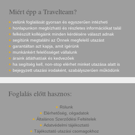
Miért épp a Travelteam?
velünk foglalását gyorsan és egyszerűen intézheti
honlapunkon megbízható és részletes információkat talál
felkészült kollégáink minden kérdésére választ adnak
segítünk megtalálni az Önnek megfelelő utazást
garantáltan azt kapja, amit ígérünk
munkánkért felelősséget vállalunk
áraink átláthatóak és kedvezőek
ha segítség kell, non-stop elérhet minket utazása alatt is
bejegyzett utazási irodaként, szabályszerűen működünk
Foglalás előtt hasznos:
Rólunk
Elérhetőség, cégadatok
Általános Szerződési Feltételek
Adatvédelmi tájékoztató
Tájékoztató utazási csomagokhoz