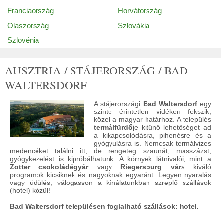
Franciaország
Horvátország
Olaszország
Szlovákia
Szlovénia
AUSZTRIA / STÁJERORSZÁG / BAD
WALTERSDORF
A stájerországi
Bad Waltersdorf
egy
szinte érintetlen vidéken fekszik,
közel a magyar határhoz. A település
termálfürdő
je kitűnő lehetőséget ad
a kikapcsolódásra, pihenésre és a
gyógyulásra is. Nemcsak termálvizes
medencéket találni itt, de rengeteg szaunát, masszázst,
gyógykezelést is kipróbálhatunk. A környék látnivalói, mint a
Zotter csokoládégyár
vagy
Riegersburg vár
a kiváló
programok kicsiknek és nagyoknak egyaránt. Legyen nyaralás
vagy üdülés, válogasson a kínálatunkban szreplő szállások
(hotel) közül!
Bad Waltersdorf településen foglalható szállások: hotel.