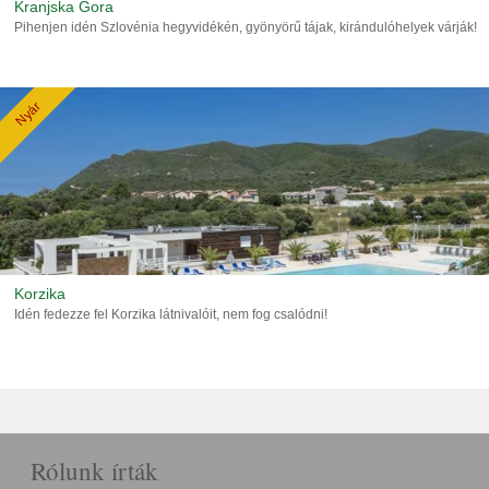
Kranjska Gora
Pihenjen idén Szlovénia hegyvidékén, gyönyörű tájak, kirándulóhelyek várják!
Nyár
Korzika
Idén fedezze fel Korzika látnivalóit, nem fog csalódni!
Rólunk írták