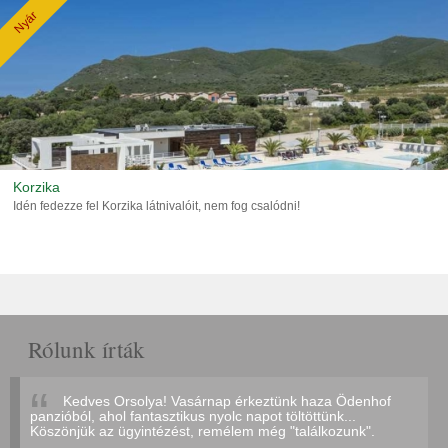
Nyár
Korzika
Idén fedezze fel Korzika látnivalóit, nem fog csalódni!
Rólunk írták
Kedves Orsolya! Vasárnap érkeztünk haza Ödenhof
panzióból, ahol fantasztikus nyolc napot töltöttünk...
Köszönjük az ügyintézést, remélem még "találkozunk".