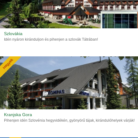
Szlovákia
Idén nyáron kiránduljon és pihenjen a szlovák Tátrában!
Hegyek
Kranjska Gora
Pihenjen idén Szlovénia hegyvidékén, gyönyörű tájak, kirándulóhelyek várják!