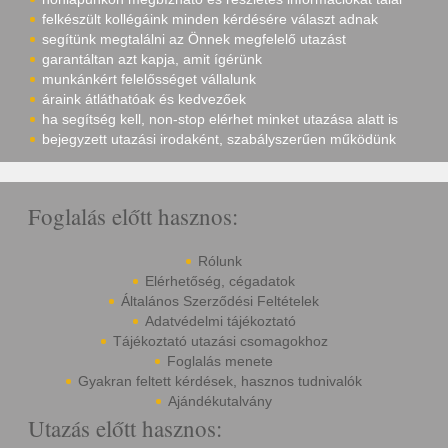
felkészült kollégáink minden kérdésére választ adnak
segítünk megtalálni az Önnek megfelelő utazást
garantáltan azt kapja, amit ígérünk
munkánkért felelősséget vállalunk
áraink átláthatóak és kedvezőek
ha segítség kell, non-stop elérhet minket utazása alatt is
bejegyzett utazási irodaként, szabályszerűen működünk
Foglalás előtt hasznos:
Rólunk
Elérhetőség, cégadatok
Általános Szerződési Feltételek
Adatvédelmi tájékoztató
Tájékoztató utazási csomagokhoz
Foglalás menete
Gyakran feltett kérdések, hasznos tudnivalók
Ajándékutalvány
Utazás előtt hasznos: