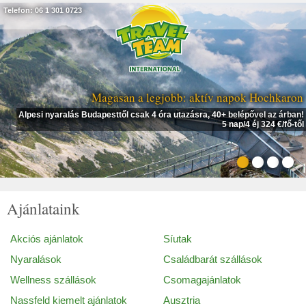
Telefon: 06 1 301 0723
Magasan a legjobb: aktív napok Hochkaron
Alpesi nyaralás Budapesttől csak 4 óra utazásra, 40+ belépővel az árban!
5 nap/4 éj 324 €/fő-től
Ajánlataink
Akciós ajánlatok
Síutak
Nyaralások
Családbarát szállások
Wellness szállások
Csomagajánlatok
Nassfeld kiemelt ajánlatok
Ausztria