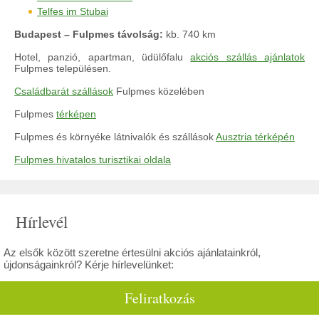
Telfes im Stubai
Budapest – Fulpmes távolság:
kb. 740 km
Hotel, panzió, apartman, üdülőfalu
akciós szállás ajánlatok
Fulpmes településen.
Családbarát szállások
Fulpmes közelében
Fulpmes
térképen
Fulpmes és környéke látnivalók és szállások
Ausztria térképén
Fulpmes hivatalos turisztikai oldala
Hírlevél
Az elsők között szeretne értesülni akciós ajánlatainkról,
újdonságainkról? Kérje hírlevelünket:
Feliratkozás