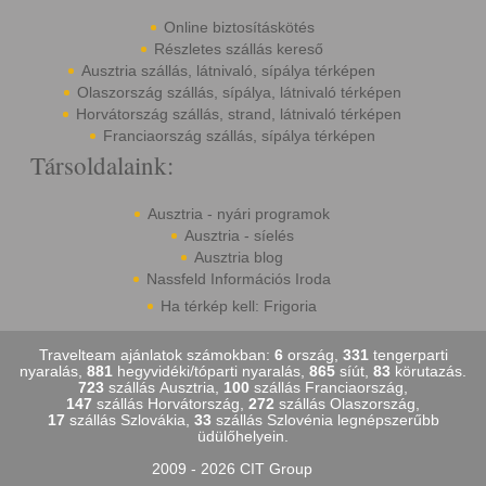
Online biztosításkötés
Részletes szállás kereső
Ausztria szállás, látnivaló, sípálya térképen
Olaszország szállás, sípálya, látnivaló térképen
Horvátország szállás, strand, látnivaló térképen
Franciaország szállás, sípálya térképen
Társoldalaink:
Ausztria - nyári programok
Ausztria - síelés
Ausztria blog
Nassfeld Információs Iroda
Ha térkép kell: Frigoria
Travelteam ajánlatok számokban:
6
ország,
331
tengerparti
nyaralás,
881
hegyvidéki/tóparti nyaralás,
865
síút,
83
körutazás.
723
szállás Ausztria,
100
szállás Franciaország,
147
szállás Horvátország,
272
szállás Olaszország,
17
szállás Szlovákia,
33
szállás Szlovénia legnépszerűbb
üdülőhelyein.
2009 - 2026 CIT Group