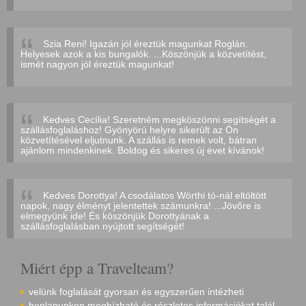
Szia Reni! Igazán jól éreztük magunkat Roglán.
Helyesek azok a kis bungalók. ...Köszönjük a közvetítést,
ismét nagyon jól éreztük magunkat!
Kedves Cecília! Szeretném megköszönni segítségét a
szállásfoglaláshoz! Gyönyörú helyre sikerült az Ön
közvetítésével eljutnunk. A szállás is remek volt, bátran
ajánlom mindenkinek. Boldog és sikeres új évet kívánok!
Kedves Dorottya! A csodálatos Wörthi tó-nál eltöltött
napok, nagy élményt jelentettek számunkra! ...Jövőre is
elmegyünk ide! És köszönjük Dorottyának a
szállásfoglalásban nyújtott segítségét!
Miért épp a Travelteam?
velünk foglalását gyorsan és egyszerűen intézheti
honlapunkon megbízható és részletes információkat talál