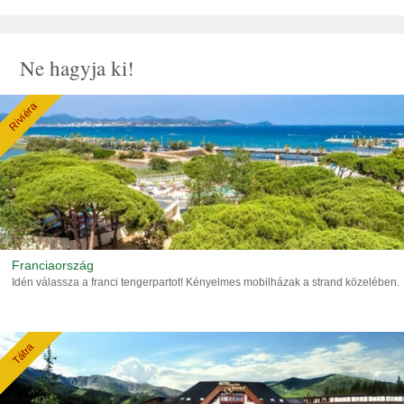
Ne hagyja ki!
Riviéra
Franciaország
Idén válassza a franci tengerpartot! Kényelmes mobilházak a strand közelében.
Tátra