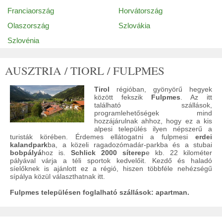
Franciaország
Horvátország
Olaszország
Szlovákia
Szlovénia
AUSZTRIA / TIORL / FULPMES
Tirol
régióban, gyönyörű hegyek
között fekszik
Fulpmes
. Az itt
található szállások,
programlehetőségek mind
hozzájárulnak ahhoz, hogy ez a kis
alpesi település ilyen népszerű a
turisták körében. Érdemes ellátogatni a fulpmesi
erdei
kalandpark
ba, a közeli ragadozómadár-parkba és a stubai
bobpályá
hoz is.
Schlick 2000 síterep
e kb. 22 kilométer
pályával várja a téli sportok kedvelőit. Kezdő és haladó
síelőknek is ajánlott ez a régió, hiszen többféle nehézségű
sípálya közül választhatnak itt.
Fulpmes településen foglalható szállások: apartman.