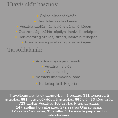
Utazás előtt hasznos:
Online biztosításkötés
Részletes szállás kereső
Ausztria szállás, látnivaló, sípálya térképen
Olaszország szállás, sípálya, látnivaló térképen
Horvátország szállás, strand, látnivaló térképen
Franciaország szállás, sípálya térképen
Társoldalaink:
Ausztria - nyári programok
Ausztria - síelés
Ausztria blog
Nassfeld Információs Iroda
Ha térkép kell: Frigoria
Travelteam ajánlatok számokban:
6
ország,
331
tengerparti
nyaralás,
881
hegyvidéki/tóparti nyaralás,
865
síút,
83
körutazás.
723
szállás Ausztria,
100
szállás Franciaország,
147
szállás Horvátország,
272
szállás Olaszország,
17
szállás Szlovákia,
33
szállás Szlovénia legnépszerűbb
üdülőhelyein.