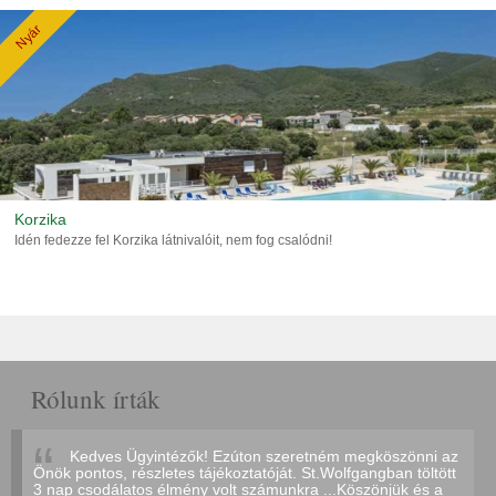
Nyár
Korzika
Idén fedezze fel Korzika látnivalóit, nem fog csalódni!
Rólunk írták
Kedves Ügyintézők! Ezúton szeretném megköszönni az
Önök pontos, részletes tájékoztatóját. St.Wolfgangban töltött
3 nap csodálatos élmény volt számunkra ...Köszönjük és a