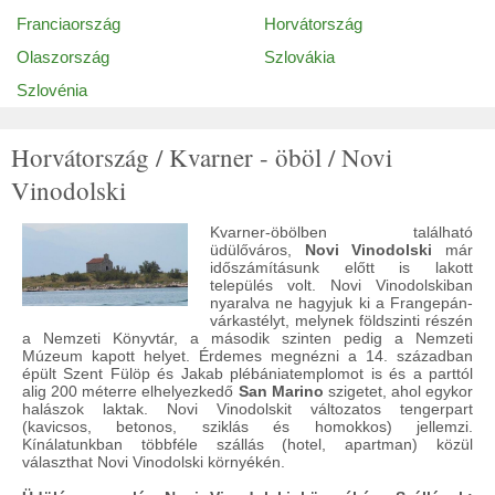
Franciaország
Horvátország
Olaszország
Szlovákia
Szlovénia
Horvátország / Kvarner - öböl / Novi
Vinodolski
Kvarner-öbölben található
üdülőváros,
Novi Vinodolski
már
időszámításunk előtt is lakott
település volt. Novi Vinodolskiban
nyaralva ne hagyjuk ki a Frangepán-
várkastélyt, melynek földszinti részén
a Nemzeti Könyvtár, a második szinten pedig a Nemzeti
Múzeum kapott helyet. Érdemes megnézni a 14. században
épült Szent Fülöp és Jakab plébániatemplomot is és a parttól
alig 200 méterre elhelyezkedő
San Marino
szigetet, ahol egykor
halászok laktak. Novi Vinodolskit változatos tengerpart
(kavicsos, betonos, sziklás és homokkos) jellemzi.
Kínálatunkban többféle szállás (hotel, apartman) közül
választhat Novi Vinodolski környékén.