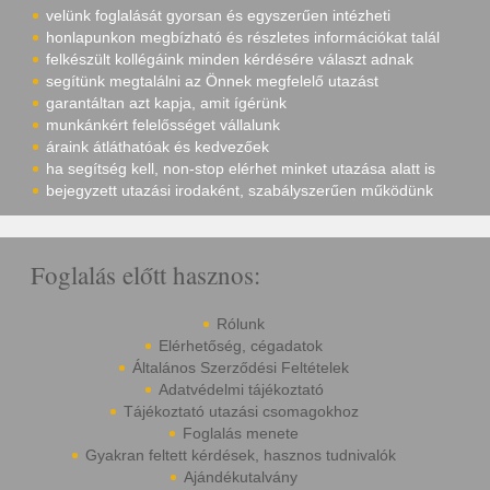
velünk foglalását gyorsan és egyszerűen intézheti
honlapunkon megbízható és részletes információkat talál
felkészült kollégáink minden kérdésére választ adnak
segítünk megtalálni az Önnek megfelelő utazást
garantáltan azt kapja, amit ígérünk
munkánkért felelősséget vállalunk
áraink átláthatóak és kedvezőek
ha segítség kell, non-stop elérhet minket utazása alatt is
bejegyzett utazási irodaként, szabályszerűen működünk
Foglalás előtt hasznos:
Rólunk
Elérhetőség, cégadatok
Általános Szerződési Feltételek
Adatvédelmi tájékoztató
Tájékoztató utazási csomagokhoz
Foglalás menete
Gyakran feltett kérdések, hasznos tudnivalók
Ajándékutalvány