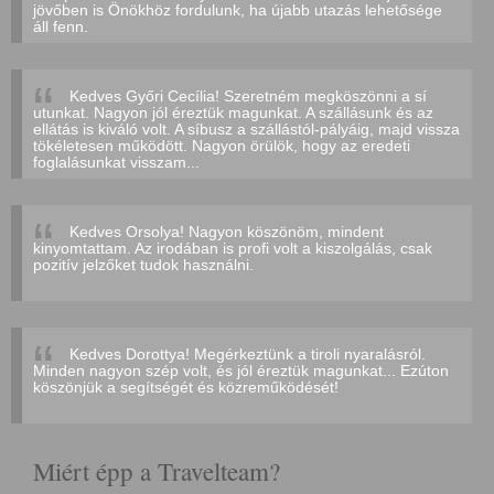
jövőben is Önökhöz fordulunk, ha újabb utazás lehetősége
áll fenn.
Kedves Győri Cecília! Szeretném megköszönni a sí
utunkat. Nagyon jól éreztük magunkat. A szállásunk és az
ellátás is kiváló volt. A síbusz a szállástól-pályáig, majd vissza
tökéletesen működött. Nagyon örülök, hogy az eredeti
foglalásunkat visszam...
Kedves Orsolya! Nagyon köszönöm, mindent
kinyomtattam. Az irodában is profi volt a kiszolgálás, csak
pozitív jelzőket tudok használni.
Kedves Dorottya! Megérkeztünk a tiroli nyaralásról.
Minden nagyon szép volt, és jól éreztük magunkat... Ezúton
köszönjük a segítségét és közreműködését!
Miért épp a Travelteam?