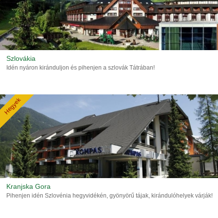
Szlovákia
Idén nyáron kiránduljon és pihenjen a szlovák Tátrában!
Hegyek
Kranjska Gora
Pihenjen idén Szlovénia hegyvidékén, gyönyörű tájak, kirándulóhelyek várják!