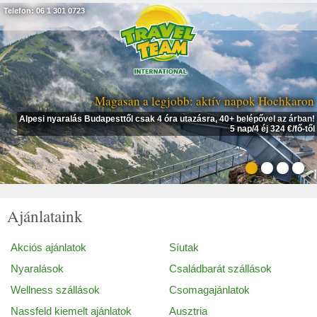
Telefon: 06 1 301 0723
Magasan a legjobb: aktív napok Hochkaron
Alpesi nyaralás Budapesttől csak 4 óra utazásra, 40+ belépővel az árban!
5 nap/4 éj 324 €/fő-től
Ajánlataink
Akciós ajánlatok
Síutak
Nyaralások
Családbarát szállások
Wellness szállások
Csomagajánlatok
Nassfeld kiemelt ajánlatok
Ausztria