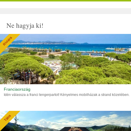
Ne hagyja ki!
Riviéra
Franciaország
Idén válassza a franci tengerpartot! Kényelmes mobilházak a strand közelében.
Tátra