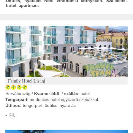
Üdülés, nyaralás Novi Vinodolski környékén. Szállások:
hotel, apartman.
Family Hotel Lisanj
Horvátország /
Kvarner-öböl
/
szállás
: hotel
Tengerparti
medencés hotel egyszerű szobákkal.
Úttípus:
tengerpart, üdülés, nyaralás
- Ft