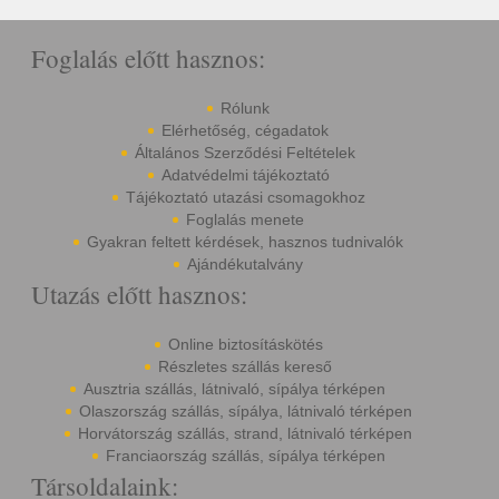
Foglalás előtt hasznos:
Rólunk
Elérhetőség, cégadatok
Általános Szerződési Feltételek
Adatvédelmi tájékoztató
Tájékoztató utazási csomagokhoz
Foglalás menete
Gyakran feltett kérdések, hasznos tudnivalók
Ajándékutalvány
Utazás előtt hasznos:
Online biztosításkötés
Részletes szállás kereső
Ausztria szállás, látnivaló, sípálya térképen
Olaszország szállás, sípálya, látnivaló térképen
Horvátország szállás, strand, látnivaló térképen
Franciaország szállás, sípálya térképen
Társoldalaink: