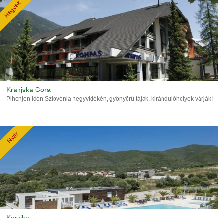
Hegyek
Kranjska Gora
Pihenjen idén Szlovénia hegyvidékén, gyönyörű tájak, kirándulóhelyek várják!
Nyár
Korzika