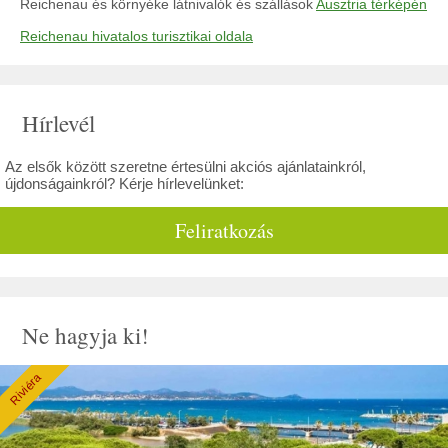
Reichenau és környéke látnivalók és szállások
Ausztria térképén
Reichenau hivatalos turisztikai oldala
Hírlevél
Az elsők között szeretne értesülni akciós ajánlatainkról,
újdonságainkról? Kérje hírlevelünket:
Feliratkozás
Ne hagyja ki!
Riviéra