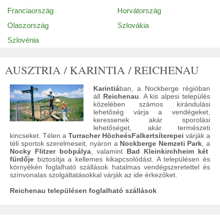
Franciaország
Horvátország
Olaszország
Szlovákia
Szlovénia
AUSZTRIA / KARINTIA / REICHENAU
Karintiá
ban, a Nockberge régióban
áll
Reichenau
. A kis alpesi település
közelében számos kirándulási
lehetőség várja a vendégeket,
keressenek akár sporolási
lehetőséget, akár természeti
kincseket. Télen a
Turracher Höche
és
Falkert
síterepei
várják a
téli sportok szerelmeseit, nyáron a
Nockberge Nemzeti Park
, a
Nocky Flitzer bobpálya
, valamint
Bad Kleinkirchheim két
fürdője
biztosítja a kellemes kikapcsolódást. A településen és
környékén foglalható szállások hatalmas vendégszeretettel és
színvonalas szolgáltatásokkal várják az ide érkezőket.
Reichenau településen foglalható szállások