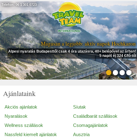
Telefon: 06 1 301 0723
Magasan a legjobb: aktív napok Hochkaron
Alpesi nyaralás Budapesttől csak 4 óra utazásra, 40+ belépővel az árban!
5 nap/4 éj 324 €/fő-től
Ajánlataink
Akciós ajánlatok
Síutak
Nyaralások
Családbarát szállások
Wellness szállások
Csomagajánlatok
Nassfeld kiemelt ajánlatok
Ausztria