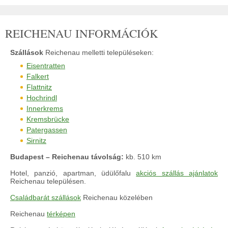
REICHENAU INFORMÁCIÓK
Szállások
Reichenau melletti településeken:
Eisentratten
Falkert
Flattnitz
Hochrindl
Innerkrems
Kremsbrücke
Patergassen
Sirnitz
Budapest – Reichenau távolság:
kb. 510 km
Hotel, panzió, apartman, üdülőfalu
akciós szállás ajánlatok
Reichenau településen.
Családbarát szállások
Reichenau közelében
Reichenau
térképen