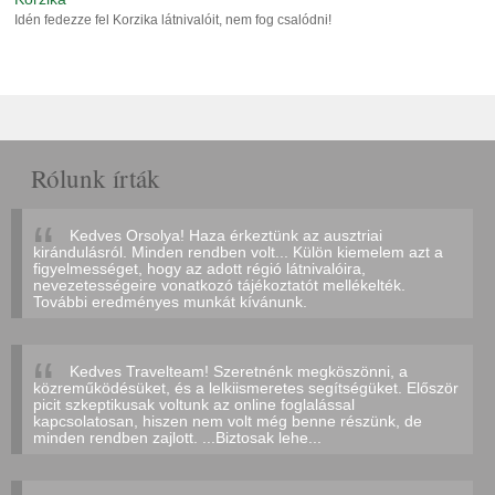
Idén fedezze fel Korzika látnivalóit, nem fog csalódni!
Rólunk írták
Kedves Orsolya! Haza érkeztünk az ausztriai
kirándulásról. Minden rendben volt... Külön kiemelem azt a
figyelmességet, hogy az adott régió látnivalóira,
nevezetességeire vonatkozó tájékoztatót mellékelték.
További eredményes munkát kívánunk.
Kedves Travelteam! Szeretnénk megköszönni, a
közreműködésüket, és a lelkiismeretes segítségüket. Először
picit szkeptikusak voltunk az online foglalással
kapcsolatosan, hiszen nem volt még benne részünk, de
minden rendben zajlott. ...Biztosak lehe...