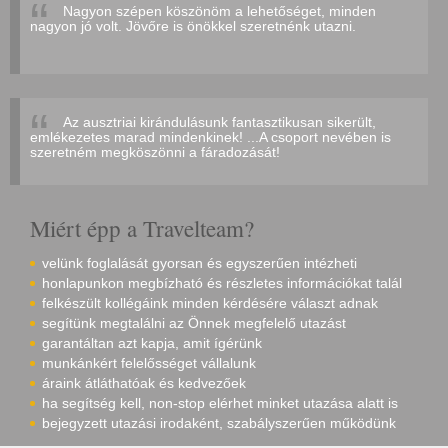
Nagyon szépen köszönöm a lehetőséget, minden
nagyon jó volt. Jövőre is önökkel szeretnénk utazni.
Az ausztriai kirándulásunk fantasztikusan sikerült,
emlékezetes marad mindenkinek! ...A csoport nevében is
szeretném megköszönni a fáradozását!
Miért épp a Travelteam?
velünk foglalását gyorsan és egyszerűen intézheti
honlapunkon megbízható és részletes információkat talál
felkészült kollégáink minden kérdésére választ adnak
segítünk megtalálni az Önnek megfelelő utazást
garantáltan azt kapja, amit ígérünk
munkánkért felelősséget vállalunk
áraink átláthatóak és kedvezőek
ha segítség kell, non-stop elérhet minket utazása alatt is
bejegyzett utazási irodaként, szabályszerűen működünk