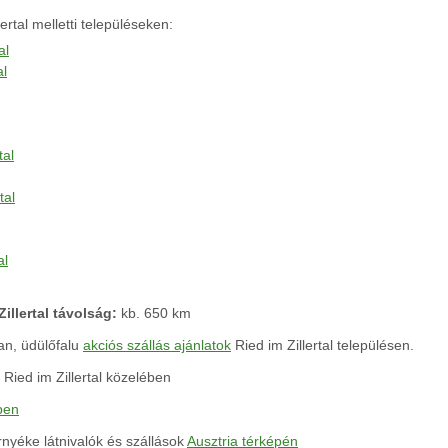
ertal melletti településeken:
al
al
tal
tal
al
illertal távolság:
kb. 650 km
an, üdülőfalu
akciós szállás ajánlatok
Ried im Zillertal településen.
Ried im Zillertal közelében
pen
örnyéke látnivalók és szállások
Ausztria térképén