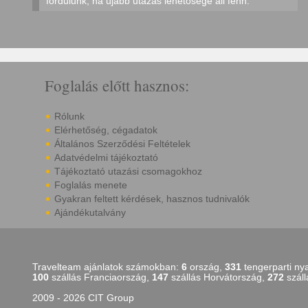
fordulunk, ha újabb utazás lehetősége áll fenn.
Foglalás előtt hasznos:
Rólunk
Elérhetőség, cégadatok
Általános Szerződési Feltételek
Adatvédelmi tájékoztató
Tájékoztató utazási csomagokhoz
Foglalás menete
Gyakran feltett kérdések, hasznos tudnivalók
Ajándékutalvány
Travelteam ajánlatok számokban:
6
ország,
331
tengerparti ny
100
szállás Franciaország,
147
szállás Horvátország,
272
száll
2009 - 2026 CIT Group