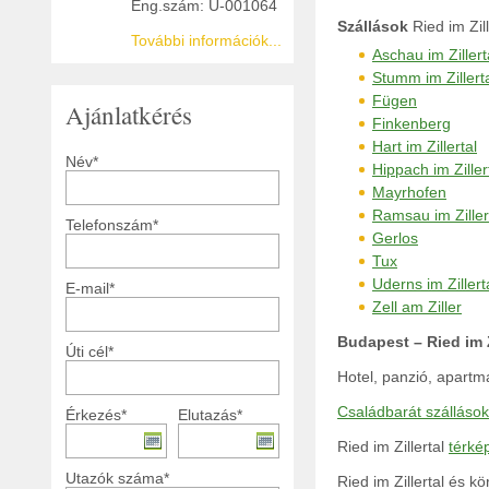
Eng.szám: U-001064
Szállások
Ried im Zill
További információk...
Aschau im Zillert
Stumm im Zillert
Fügen
Ajánlatkérés
Finkenberg
Hart im Zillertal
Név*
Hippach im Ziller
Mayrhofen
Ramsau im Ziller
Telefonszám*
Gerlos
Tux
Uderns im Zillert
E-mail*
Zell am Ziller
Budapest – Ried im Z
Úti cél*
Hotel, panzió, apartm
Családbarát szállások
Érkezés*
Elutazás*
Ried im Zillertal
térké
Utazók száma*
Ried im Zillertal és k