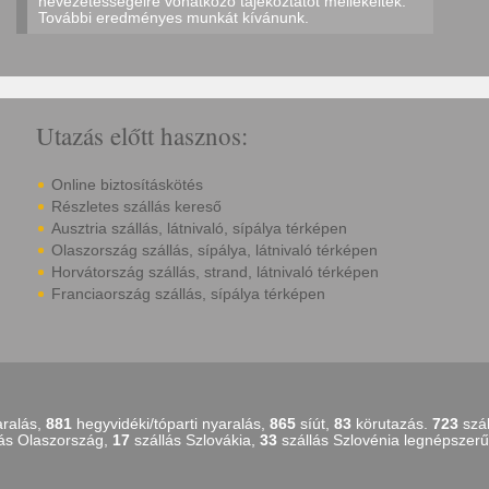
nevezetességeire vonatkozó tájékoztatót mellékelték.
További eredményes munkát kívánunk.
Utazás előtt hasznos:
Online biztosításkötés
Részletes szállás kereső
Ausztria szállás, látnivaló, sípálya térképen
Olaszország szállás, sípálya, látnivaló térképen
Horvátország szállás, strand, látnivaló térképen
Franciaország szállás, sípálya térképen
aralás,
881
hegyvidéki/tóparti nyaralás,
865
síút,
83
körutazás.
723
szál
ás Olaszország,
17
szállás Szlovákia,
33
szállás Szlovénia legnépszerű