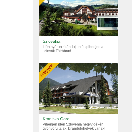
Szlovákia
Idén nyáron kiránduljon és pihenjen a
szlovák Tátrában!
Hegyek
Kranjska Gora
Pihenjen idén Szlovénia hegyvidékén,
gyönyörű tájak, kirándulóhelyek várják!