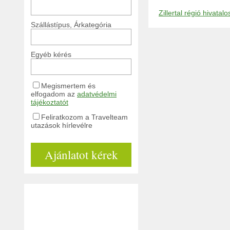
Zillertal régió hivatalo
Szállástípus, Árkategória
Egyéb kérés
Megismertem és
elfogadom az
adatvédelmi
tájékoztatót
Feliratkozom a Travelteam
utazások hírlevélre
Ajánlatot kérek