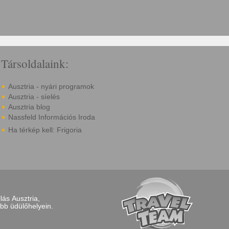
Társoldalaink:
Ausztria - nyári programok
Ausztria - síelés
Ausztria blog
Nassfeld Információs Iroda
Ha térkép kell: Frigoria
lás Ausztria,
bb üdülőhelyein.