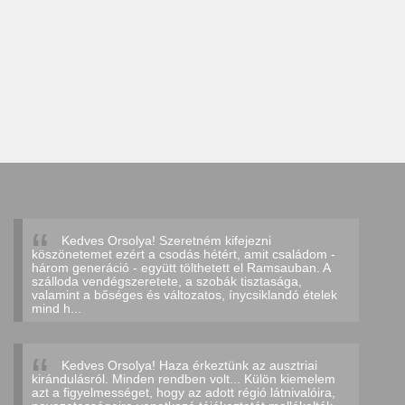
Kedves Orsolya! Szeretném kifejezni
köszönetemet ezért a csodás hétért, amit családom -
három generáció - együtt tölthetett el Ramsauban. A
szálloda vendégszeretete, a szobák tisztasága,
valamint a bőséges és változatos, ínycsiklandó ételek
mind h...
Kedves Orsolya! Haza érkeztünk az ausztriai
kirándulásról. Minden rendben volt... Külön kiemelem
azt a figyelmességet, hogy az adott régió látnivalóira,