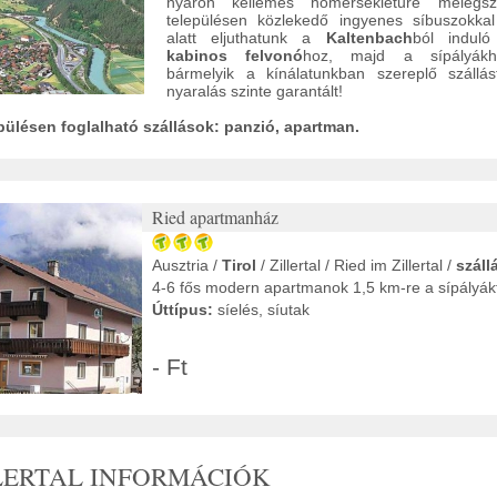
nyáron kellemes hőmérsékletűre melegsz
településen közlekedő ingyenes síbuszokka
alatt eljuthatunk a
Kaltenbach
ból indul
kabinos felvonó
hoz, majd a sípályákh
bármelyik a kínálatunkban szereplő szállás
nyaralás szinte garantált!
lepülésen foglalható szállások: panzió, apartman.
Ried apartmanház
Ausztria /
Tirol
/ Zillertal / Ried im Zillertal /
száll
4-6 fős modern apartmanok 1,5 km-re a sípályákt
Úttípus:
síelés, síutak
- Ft
LLERTAL INFORMÁCIÓK