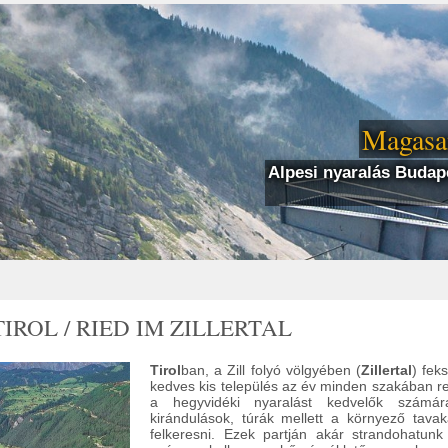
Magasan
Alpesi nyaralás Budape
TIROL / RIED IM ZILLERTAL
Tirol
ban, a Zill folyó völgyében (
Zillertal
) fek
kedves kis település az év minden szakában r
a hegyvidéki nyaralást kedvelők számá
kirándulások, túrák mellett a környező tava
felkeresni. Ezek partján akár strandohatunk 