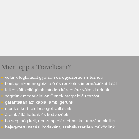
Miért épp a Travelteam?
velünk foglalását gyorsan és egyszerűen intézheti
honlapunkon megbízható és részletes információkat talál
felkészült kollégáink minden kérdésére választ adnak
segítünk megtalálni az Önnek megfelelő utazást
garantáltan azt kapja, amit ígérünk
munkánkért felelősséget vállalunk
áraink átláthatóak és kedvezőek
ha segítség kell, non-stop elérhet minket utazása alatt is
bejegyzett utazási irodaként, szabályszerűen működünk