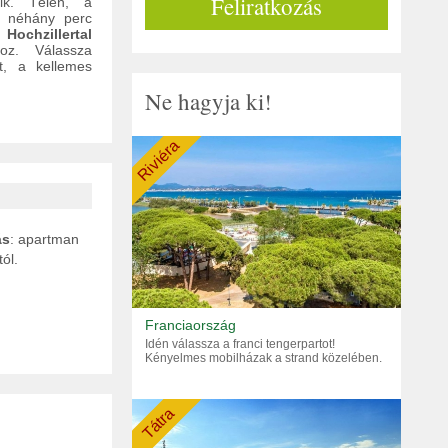
Feliratkozás
ik. Télen, a
l néhány perc
ó
Hochzillertal
oz. Válassza
t, a kellemes
Ne hagyja ki!
Riviéra
ás
: apartman
ól.
Franciaország
Idén válassza a franci tengerpartot!
Kényelmes mobilházak a strand közelében.
Tátra