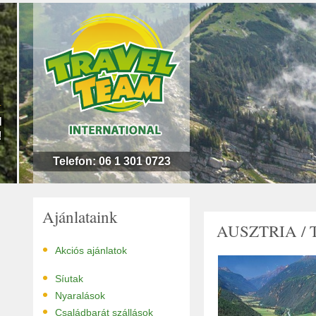
n
l
!
Telefon: 06 1 301 0723
Ajánlataink
AUSZTRIA / 
•
Akciós ajánlatok
•
Síutak
•
Nyaralások
•
Családbarát szállások