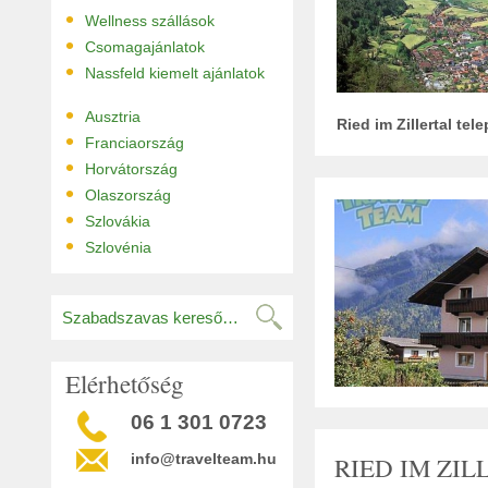
•
Wellness szállások
•
Csomagajánlatok
•
Nassfeld kiemelt ajánlatok
•
Ausztria
Ried im Zillertal te
•
Franciaország
•
Horvátország
•
Olaszország
•
Szlovákia
•
Szlovénia
Elérhetőség
06 1 301 0723
info@travelteam.hu
RIED IM ZI