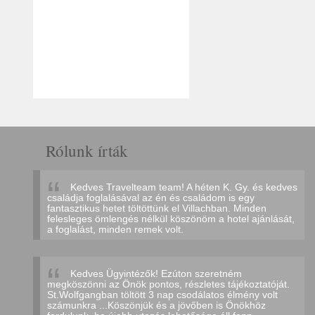
Rólunk írták
Kedves Travelteam team! A héten K. Gy. és kedves
családja foglalásával az én és családom is egy
fantasztikus hetet töltöttünk el Villachban. Minden
felesleges ömlengés nélkül köszönöm a hotel ajánlását,
a foglalást, minden remek volt.
Kedves Ügyintézők! Ezúton szeretném
megköszönni az Önök pontos, részletes tájékoztatóját.
St.Wolfgangban töltött 3 nap csodálatos élmény volt
számunkra ...Köszönjük és a jövőben is Önökhöz