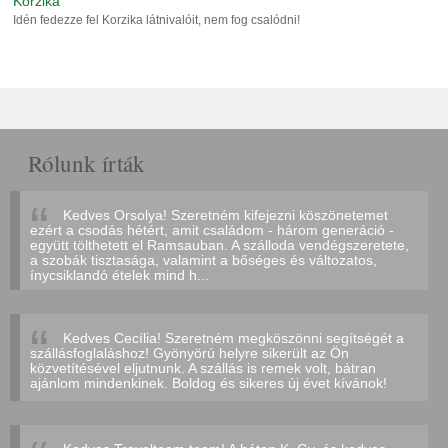
Korzika
Idén fedezze fel Korzika látnivalóit, nem fog csalódni!
Rólunk írták
Kedves Orsolya! Szeretném kifejezni köszönetemet
ezért a csodás hétért, amit családom - három generáció -
együtt tölthetett el Ramsauban. A szálloda vendégszeretete,
a szobák tisztasága, valamint a bőséges és változatos,
ínycsiklandó ételek mind h...
Kedves Cecília! Szeretném megköszönni segítségét a
szállásfoglaláshoz! Gyönyörú helyre sikerült az Ön
közvetítésével eljutnunk. A szállás is remek volt, bátran
ajánlom mindenkinek. Boldog és sikeres új évet kívánok!