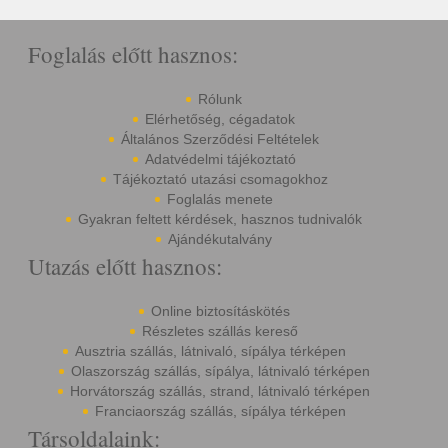
Foglalás előtt hasznos:
Rólunk
Elérhetőség, cégadatok
Általános Szerződési Feltételek
Adatvédelmi tájékoztató
Tájékoztató utazási csomagokhoz
Foglalás menete
Gyakran feltett kérdések, hasznos tudnivalók
Ajándékutalvány
Utazás előtt hasznos:
Online biztosításkötés
Részletes szállás kereső
Ausztria szállás, látnivaló, sípálya térképen
Olaszország szállás, sípálya, látnivaló térképen
Horvátország szállás, strand, látnivaló térképen
Franciaország szállás, sípálya térképen
Társoldalaink: