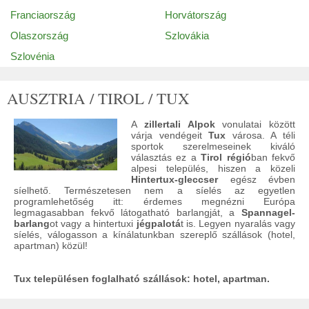
Franciaország
Horvátország
Olaszország
Szlovákia
Szlovénia
AUSZTRIA / TIROL / TUX
A
zillertali Alpok
vonulatai között
várja vendégeit
Tux
városa. A téli
sportok szerelmeseinek kiváló
választás ez a
Tirol régió
ban fekvő
alpesi település, hiszen a közeli
Hintertux-gleccser
egész évben
síelhető. Természetesen nem a síelés az egyetlen
programlehetőség itt: érdemes megnézni Európa
legmagasabban fekvő látogatható barlangját, a
Spannagel-
barlang
ot vagy a hintertuxi
jégpalotá
t is. Legyen nyaralás vagy
síelés, válogasson a kínálatunkban szereplő szállások (hotel,
apartman) közül!
Tux településen foglalható szállások: hotel, apartman.