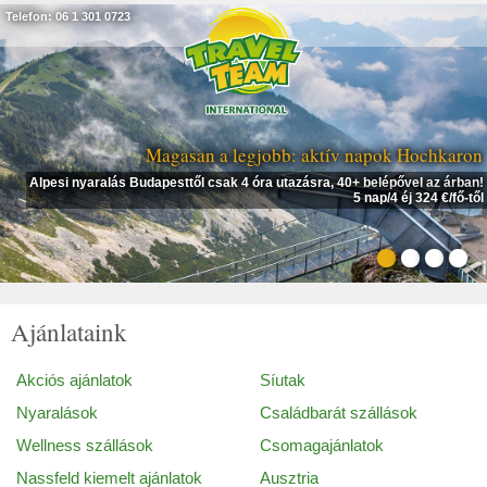
Telefon: 06 1 301 0723
Magasan a legjobb: aktív napok Hochkaron
Alpesi nyaralás Budapesttől csak 4 óra utazásra, 40+ belépővel az árban!
5 nap/4 éj 324 €/fő-től
Ajánlataink
Akciós ajánlatok
Síutak
Nyaralások
Családbarát szállások
Wellness szállások
Csomagajánlatok
Nassfeld kiemelt ajánlatok
Ausztria