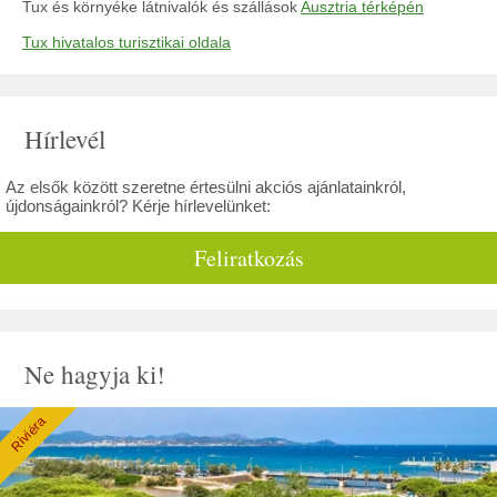
Tux és környéke látnivalók és szállások
Ausztria térképén
Tux hivatalos turisztikai oldala
Hírlevél
Az elsők között szeretne értesülni akciós ajánlatainkról,
újdonságainkról? Kérje hírlevelünket:
Feliratkozás
Ne hagyja ki!
Riviéra