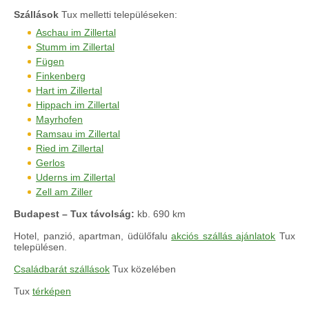
Szállások
Tux melletti településeken:
Aschau im Zillertal
Stumm im Zillertal
Fügen
Finkenberg
Hart im Zillertal
Hippach im Zillertal
Mayrhofen
Ramsau im Zillertal
Ried im Zillertal
Gerlos
Uderns im Zillertal
Zell am Ziller
Budapest – Tux távolság:
kb. 690 km
Hotel, panzió, apartman, üdülőfalu
akciós szállás ajánlatok
Tux
településen.
Családbarát szállások
Tux közelében
Tux
térképen