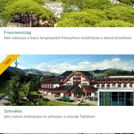
Franciaország
Idén válassza a franci tengerpartot! Kényelmes mobilházak a strand közelében.
Tátra
Szlovákia
Idén nyáron kiránduljon és pihenjen a szlovák Tátrában!