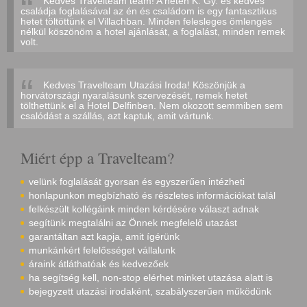
Kedves Travelteam team! A héten K. Gy. és kedves
családja foglalásával az én és családom is egy fantasztikus
hetet töltöttünk el Villachban. Minden felesleges ömlengés
nélkül köszönöm a hotel ajánlását, a foglalást, minden remek
volt.
Kedves Travelteam Utazási Iroda! Köszönjük a
horvátországi nyaralásunk szervezését, remek hetet
tölthettünk el a Hotel Delfinben. Nem okozott semmiben sem
csalódást a szállás, azt kaptuk, amit vártunk.
Miért épp a Travelteam?
velünk foglalását gyorsan és egyszerűen intézheti
honlapunkon megbízható és részletes információkat talál
felkészült kollégáink minden kérdésére választ adnak
segítünk megtalálni az Önnek megfelelő utazást
garantáltan azt kapja, amit ígérünk
munkánkért felelősséget vállalunk
áraink átláthatóak és kedvezőek
ha segítség kell, non-stop elérhet minket utazása alatt is
bejegyzett utazási irodaként, szabályszerűen működünk