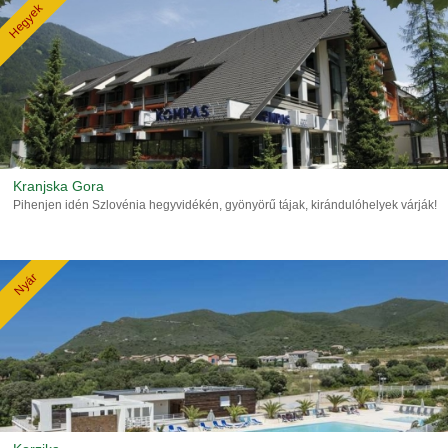
Hegyek
Kranjska Gora
Pihenjen idén Szlovénia hegyvidékén, gyönyörű tájak, kirándulóhelyek várják!
Nyár