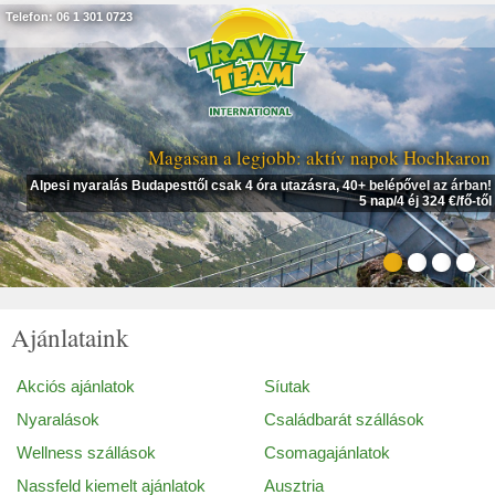
Telefon: 06 1 301 0723
Magasan a legjobb: aktív napok Hochkaron
Alpesi nyaralás Budapesttől csak 4 óra utazásra, 40+ belépővel az árban!
5 nap/4 éj 324 €/fő-től
Ajánlataink
Akciós ajánlatok
Síutak
Nyaralások
Családbarát szállások
Wellness szállások
Csomagajánlatok
Nassfeld kiemelt ajánlatok
Ausztria