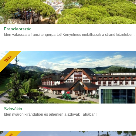
Franciaország
Idén válassza a franci tengerpartot! Kényelmes mobilházak a strand közelében.
Tátra
Szlovákia
Idén nyáron kiránduljon és pihenjen a szlovák Tátrában!