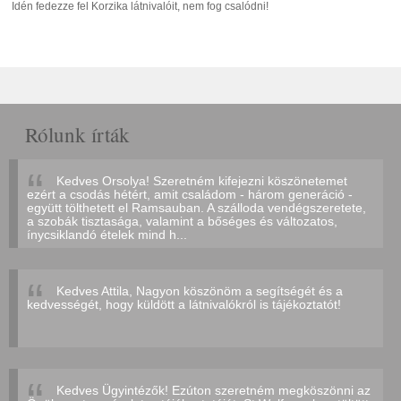
Idén fedezze fel Korzika látnivalóit, nem fog csalódni!
Rólunk írták
Kedves Orsolya! Szeretném kifejezni köszönetemet
ezért a csodás hétért, amit családom - három generáció -
együtt tölthetett el Ramsauban. A szálloda vendégszeretete,
a szobák tisztasága, valamint a bőséges és változatos,
ínycsiklandó ételek mind h...
Kedves Attila, Nagyon köszönöm a segítségét és a
kedvességét, hogy küldött a látnivalókról is tájékoztatót!
Kedves Ügyintézők! Ezúton szeretném megköszönni az