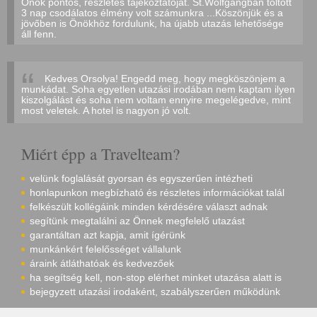
Önök pontos, részletes tájékoztatóját. St.Wolfgangban töltött
3 nap csodálatos élmény volt számunkra ...Köszönjük és a
jövőben is Önökhöz fordulunk, ha újabb utazás lehetősége
áll fenn.
Kedves Orsolya! Engedd meg, hogy megköszönjem a
munkádat. Soha egyetlen utazási irodában nem kaptam ilyen
kiszolgálást és soha nem voltam ennyire megelégedve, mint
most veletek. A hotel is nagyon jó volt.
Miért épp a Travelteam?
velünk foglalását gyorsan és egyszerűen intézheti
honlapunkon megbízható és részletes információkat talál
felkészült kollégáink minden kérdésére választ adnak
segítünk megtalálni az Önnek megfelelő utazást
garantáltan azt kapja, amit ígérünk
munkánkért felelősséget vállalunk
áraink átláthatóak és kedvezőek
ha segítség kell, non-stop elérhet minket utazása alatt is
bejegyzett utazási irodaként, szabályszerűen működünk