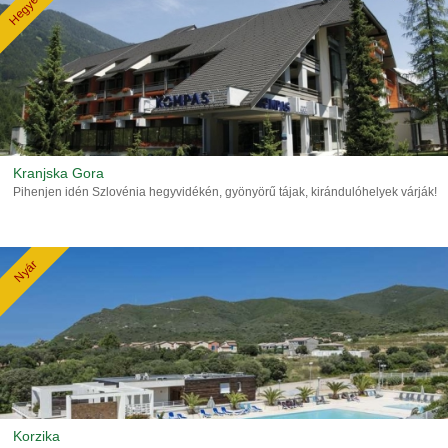
Hegyek
Kranjska Gora
Pihenjen idén Szlovénia hegyvidékén, gyönyörű tájak, kirándulóhelyek várják!
Nyár
Korzika