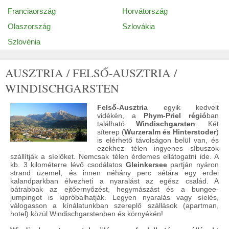
Franciaország
Horvátország
Olaszország
Szlovákia
Szlovénia
AUSZTRIA / FELSŐ-AUSZTRIA /
WINDISCHGARSTEN
Felső-Ausztria
egyik kedvelt
vidékén, a
Phym-Priel régió
ban
található
Windischgarsten
. Két
síterep (
Wurzeralm és Hinterstoder
)
is elérhető távolságon belül van, és
ezekhez télen ingyenes síbuszok
szállítják a síelőket. Nemcsak télen érdemes ellátogatni ide. A
kb. 3 kilométerre lévő csodálatos
Gleinkersee
partján nyáron
strand üzemel, és innen néhány perc sétára egy erdei
kalandparkban élvezheti a nyaralást az egész család. A
bátrabbak az ejtőernyőzést, hegymászást és a bungee-
jumpingot is kipróbálhatják. Legyen nyaralás vagy síelés,
válogasson a kínálatunkban szereplő szállások (apartman,
hotel) közül Windischgarstenben és környékén!