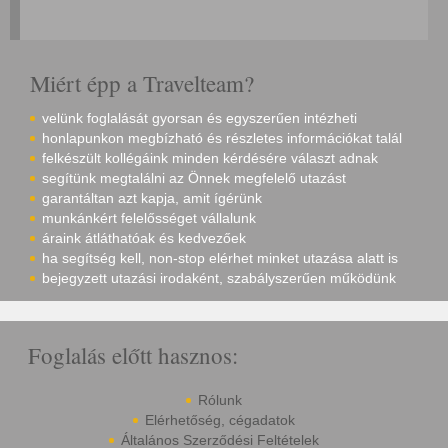
Miért épp a Travelteam?
velünk foglalását gyorsan és egyszerűen intézheti
honlapunkon megbízható és részletes információkat talál
felkészült kollégáink minden kérdésére választ adnak
segítünk megtalálni az Önnek megfelelő utazást
garantáltan azt kapja, amit ígérünk
munkánkért felelősséget vállalunk
áraink átláthatóak és kedvezőek
ha segítség kell, non-stop elérhet minket utazása alatt is
bejegyzett utazási irodaként, szabályszerűen működünk
Foglalás előtt hasznos:
Rólunk
Elérhetőség, cégadatok
Általános Szerződési Feltételek