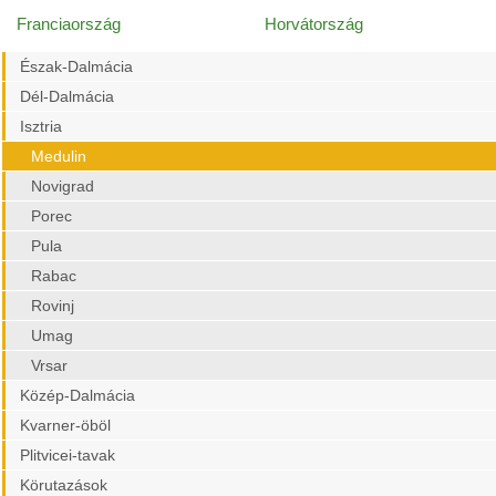
Franciaország
Horvátország
Észak-Dalmácia
Dél-Dalmácia
Isztria
Medulin
Novigrad
Porec
Pula
Rabac
Rovinj
Umag
Vrsar
Közép-Dalmácia
Kvarner-öböl
Plitvicei-tavak
Körutazások