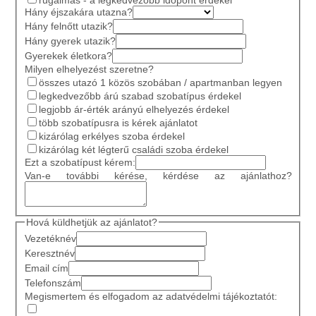
Hány éjszakára utazna?
Hány felnőtt utazik?
Hány gyerek utazik?
Gyerekek életkora?
Milyen elhelyezést szeretne?
összes utazó 1 közös szobában / apartmanban legyen
legkedvezőbb árú szabad szobatípus érdekel
legjobb ár-érték arányú elhelyezés érdekel
több szobatípusra is kérek ajánlatot
kizárólag erkélyes szoba érdekel
kizárólag két légterű családi szoba érdekel
Ezt a szobatípust kérem:
Van-e további kérése, kérdése az ajánlathoz?
Hová küldhetjük az ajánlatot?
Vezetéknév
Keresztnév
Email cím
Telefonszám
Megismertem és elfogadom az adatvédelmi tájékoztatót: