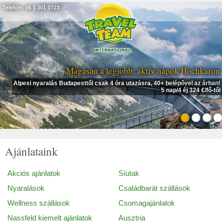
Telefon: 06 1 301 0723
Magasan a legjobb: aktív napok Hochkaron
Alpesi nyaralás Budapesttől csak 4 óra utazásra, 40+ belépővel az árban!
5 nap/4 éj 324 €/fő-től
Ajánlataink
Akciós ajánlatok
Síutak
Nyaralások
Családbarát szállások
Wellness szállások
Csomagajánlatok
Nassfeld kiemelt ajánlatok
Ausztria