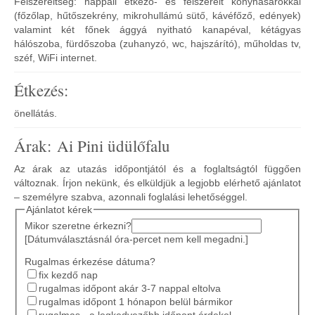
Felszereltség: nappali étkező- és felszerelt konyhasarokkal
(főzőlap, hűtőszekrény, mikrohullámú sütő, kávéfőző, edények)
valamint két főnek ággyá nyitható kanapéval, kétágyas
hálószoba, fürdőszoba (zuhanyzó, wc, hajszárító), műholdas tv,
széf, WiFi internet.
Étkezés:
önellátás.
Árak: Ai Pini üdülőfalu
Az árak az utazás időpontjától és a foglaltságtól függően
változnak. Írjon nekünk, és elküldjük a legjobb elérhető ajánlatot
– személyre szabva, azonnali foglalási lehetőséggel.
Ajánlatot kérek
Mikor szeretne érkezni?
[Dátumválasztásnál óra-percet nem kell megadni.]
Rugalmas érkezése dátuma?
fix kezdő nap
rugalmas időpont akár 3-7 nappal eltolva
rugalmas időpont 1 hónapon belül bármikor
rugalmas - a legkedvezőbb időpont érdekel