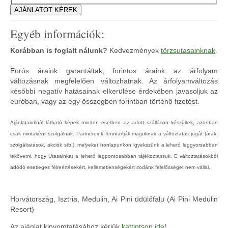
Egyéb információk:
Korábban is foglalt nálunk?
Kedvezmények
törzsutasainknak
.
Eurós áraink garantáltak, forintos áraink az árfolyam
változásnak megfelelően változhatnak. Az árfolyamváltozás
későbbi negatív hatásainak elkerülése érdekében javasoljuk az
euróban, vagy az egy összegben forintban történő fizetést.
Ajánlatainknál látható képek minden esetben az adott szálláson készültek, azonban
csak mintaként szolgálnak. Partnereink fenntartják maguknak a változtatás jogát (árak,
szolgáltatások, akciók stb.), melyeket honlapunkon igyekszünk a lehető leggyorsabban
lekövetni, hogy Utasainkat a lehető legpontosabban tájékoztassuk. E változtatásokból
adódó esetleges félreértésekért, kellemetlenségekért irodánk felelősséget nem vállal.
Horvátország, Isztria, Medulin, Ai Pini üdülőfalu (Ai Pini Medulin
Resort)
Az ajánlat kinyomtatásához kérjük
kattintson ide
!