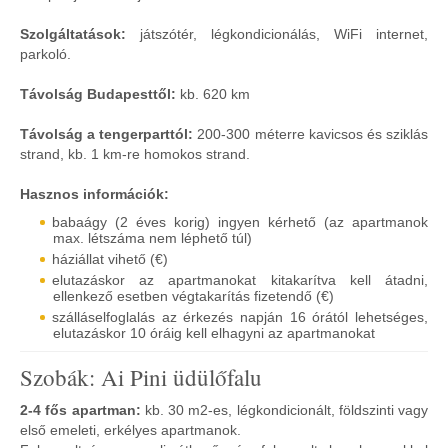
Szolgáltatások:
játszótér, légkondicionálás, WiFi internet,
parkoló.
Távolság Budapesttől:
kb. 620 km
Távolság a tengerparttól:
200-300 méterre kavicsos és sziklás
strand, kb. 1 km-re homokos strand.
Hasznos információk:
babaágy (2 éves korig) ingyen kérhető (az apartmanok
max. létszáma nem léphető túl)
háziállat vihető (€)
elutazáskor az apartmanokat kitakarítva kell átadni,
ellenkező esetben végtakarítás fizetendő (€)
szálláselfoglalás az érkezés napján 16 órától lehetséges,
elutazáskor 10 óráig kell elhagyni az apartmanokat
Szobák: Ai Pini üdülőfalu
2-4 fős apartman:
kb. 30 m2-es, légkondicionált, földszinti vagy
első emeleti, erkélyes apartmanok.