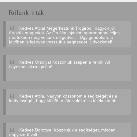
Rólunk írták
Kedves Attila! Megérkeztünk Trogirból, nagyon jól
éreztük magunkat. Az Ön által ajánlott apartmannal teljes
mértékben meg voltunk elégedve. ...Úgy gondolom, a
jövőben is igénybe vesszük a segítségét. Üdvözlettel!
Kedves Orsolya! Köszönjük szépen a rendkívül
figyelmes kiszolgálást!
Kedves Attila, Nagyon köszönöm a segítségét és a
kedvességét, hogy küldött a látnivalókról is tájékoztatót!
Kedves Dorottya! Köszönjük a segítséget, minden
nagyszerű volt.