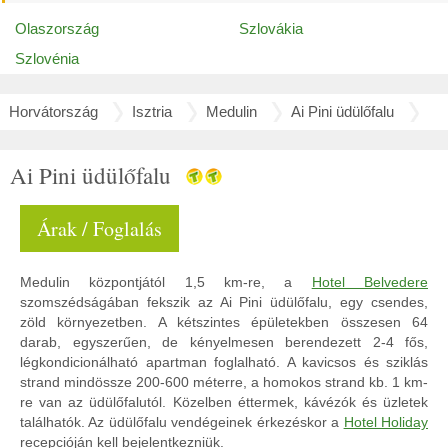
Olaszország
Szlovákia
Szlovénia
Horvátország
Isztria
Medulin
Ai Pini üdülőfalu
Ai Pini üdülőfalu
Árak / Foglalás
Medulin központjától 1,5 km-re, a
Hotel Belvedere
szomszédságában fekszik az Ai Pini üdülőfalu, egy csendes,
zöld környezetben. A kétszintes épületekben összesen 64
darab, egyszerűen, de kényelmesen berendezett 2-4 fős,
légkondicionálható apartman foglalható. A kavicsos és sziklás
strand mindössze 200-600 méterre, a homokos strand kb. 1 km-
re van az üdülőfalutól. Közelben éttermek, kávézók és üzletek
találhatók. Az üdülőfalu vendégeinek érkezéskor a
Hotel Holiday
recepcióján kell bejelentkezniük.