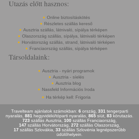
Utazás előtt hasznos:
Online biztosításkötés
Részletes szállás kereső
Ausztria szállás, látnivaló, sípálya térképen
Olaszország szállás, sípálya, látnivaló térképen
Horvátország szállás, strand, látnivaló térképen
Franciaország szállás, sípálya térképen
Társoldalaink:
Ausztria - nyári programok
Ausztria - síelés
Ausztria blog
Nassfeld Információs Iroda
Ha térkép kell: Frigoria
Travelteam ajánlatok számokban:
6
ország,
331
tengerparti
nyaralás,
881
hegyvidéki/tóparti nyaralás,
865
síút,
83
körutazás.
723
szállás Ausztria,
100
szállás Franciaország,
147
szállás Horvátország,
272
szállás Olaszország,
17
szállás Szlovákia,
33
szállás Szlovénia legnépszerűbb
üdülőhelyein.