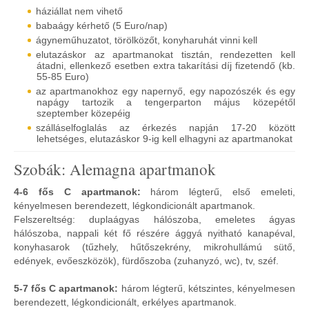
háziállat nem vihető
babaágy kérhető (5 Euro/nap)
ágyneműhuzatot, törölközőt, konyharuhát vinni kell
elutazáskor az apartmanokat tisztán, rendezetten kell
átadni, ellenkező esetben extra takarítási díj fizetendő (kb.
55-85 Euro)
az apartmanokhoz egy napernyő, egy napozószék és egy
napágy tartozik a tengerparton május közepétől
szeptember közepéig
szálláselfoglalás az érkezés napján 17-20 között
lehetséges, elutazáskor 9-ig kell elhagyni az apartmanokat
Szobák: Alemagna apartmanok
4-6 fős C apartmanok:
három légterű, első emeleti,
kényelmesen berendezett, légkondicionált apartmanok.
Felszereltség: duplaágyas hálószoba, emeletes ágyas
hálószoba, nappali két fő részére ággyá nyitható kanapéval,
konyhasarok (tűzhely, hűtőszekrény, mikrohullámú sütő,
edények, evőeszközök), fürdőszoba (zuhanyzó, wc), tv, széf.
5-7 fős C apartmanok:
három légterű, kétszintes, kényelmesen
berendezett, légkondicionált, erkélyes apartmanok.