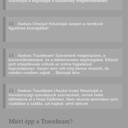
Köszönjük a segítséget a szálláshely megkeresésében.
Kedves Orsolya! Köszönjük szépen a rendkívül
figyelmes kiszolgálást!
Kedves Travelteam! Szeretnénk megköszönni, a
közreműködésüket, és a lelkiismeretes segítségüket. Először
picit szkeptikusak voltunk az online foglalással
kapcsolatosan, hiszen nem volt még benne részünk, de
minden rendben zajlott. ...Biztosak lehe...
Kedves Travelteam Utazási Iroda! Köszönjük a
horvátországi nyaralásunk szervezését, remek hetet
tölthettünk el a Hotel Delfinben. Nem okozott semmiben sem
csalódást a szállás, azt kaptuk, amit vártunk.
Miért épp a Travelteam?