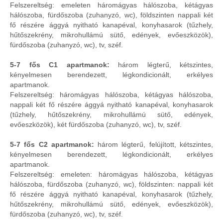
Felszereltség: emeleten háromágyas hálószoba, kétágyas
hálószoba, fürdőszoba (zuhanyzó, wc), földszinten nappali két
fő részére ággyá nyitható kanapéval, konyhasarok (tűzhely,
hűtőszekrény, mikrohullámú sütő, edények, evőeszközök),
fürdőszoba (zuhanyzó, wc), tv, széf.
5-7 fős C1 apartmanok:
három légterű, kétszintes,
kényelmesen berendezett, légkondicionált, erkélyes
apartmanok.
Felszereltség: háromágyas hálószoba, kétágyas hálószoba,
nappali két fő részére ággyá nyitható kanapéval, konyhasarok
(tűzhely, hűtőszekrény, mikrohullámú sütő, edények,
evőeszközök), két fürdőszoba (zuhanyzó, wc), tv, széf.
5-7 fős C2 apartmanok:
három légterű, felújított, kétszintes,
kényelmesen berendezett, légkondicionált, erkélyes
apartmanok.
Felszereltség: emeleten: háromágyas hálószoba, kétágyas
hálószoba, fürdőszoba (zuhanyzó, wc), földszinten: nappali két
fő részére ággyá nyitható kanapéval, konyhasarok (tűzhely,
hűtőszekrény, mikrohullámú sütő, edények, evőeszközök),
fürdőszoba (zuhanyzó, wc), tv, széf.