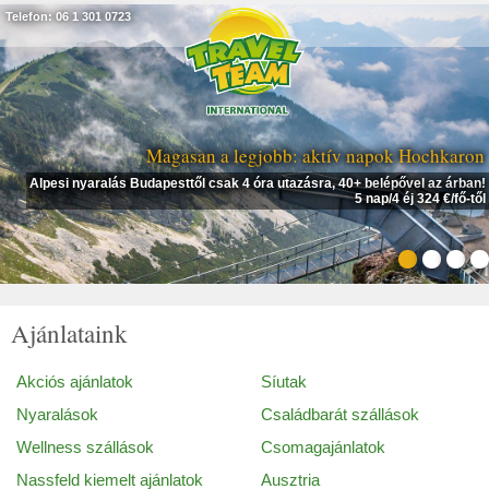
Telefon: 06 1 301 0723
Magasan a legjobb: aktív napok Hochkaron
Alpesi nyaralás Budapesttől csak 4 óra utazásra, 40+ belépővel az árban!
5 nap/4 éj 324 €/fő-től
Ajánlataink
Akciós ajánlatok
Síutak
Nyaralások
Családbarát szállások
Wellness szállások
Csomagajánlatok
Nassfeld kiemelt ajánlatok
Ausztria