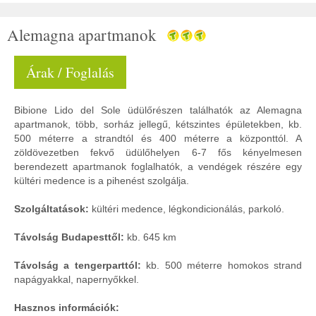
Alemagna apartmanok
Árak / Foglalás
Bibione Lido del Sole üdülőrészen találhatók az Alemagna
apartmanok, több, sorház jellegű, kétszintes épületekben, kb.
500 méterre a strandtól és 400 méterre a központtól. A
zöldövezetben fekvő üdülőhelyen 6-7 fős kényelmesen
berendezett apartmanok foglalhatók, a vendégek részére egy
kültéri medence is a pihenést szolgálja.
Szolgáltatások:
kültéri medence, légkondicionálás, parkoló.
Távolság Budapesttől:
kb. 645 km
Távolság a tengerparttól:
kb. 500 méterre homokos strand
napágyakkal, napernyőkkel.
Hasznos információk: