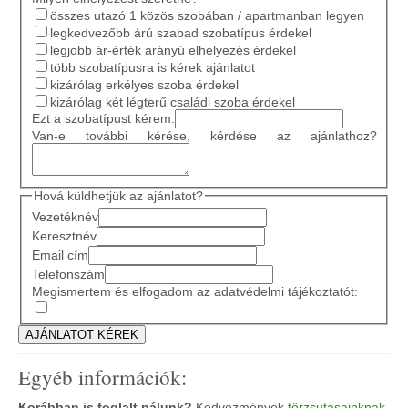
összes utazó 1 közös szobában / apartmanban legyen
legkedvezőbb árú szabad szobatípus érdekel
legjobb ár-érték arányú elhelyezés érdekel
több szobatípusra is kérek ajánlatot
kizárólag erkélyes szoba érdekel
kizárólag két légterű családi szoba érdekel
Ezt a szobatípust kérem:
Van-e további kérése, kérdése az ajánlathoz?
Hová küldhetjük az ajánlatot?
Vezetéknév
Keresztnév
Email cím
Telefonszám
Megismertem és elfogadom az adatvédelmi tájékoztatót:
Egyéb információk:
Korábban is foglalt nálunk?
Kedvezmények
törzsutasainknak
.