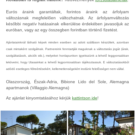
Eurós áraink garantáltak, forintos áraink az árfolyam
változásnak megfelelően változhatnak. Az árfolyamváltozás
későbbi negatív hatásainak elkerülése érdekében javasoljuk az
euróban, vagy az egy összegben forintban történő fizetést.
Ajánlatainknál látható képek minden esetben az adott szálláson készültek, azonban
csak mintaként szolgálnak. Partnereink fenntartják maguknak a változtatás jogát (árak,
szolgáltatások, akciók stb.), melyeket honlapunkon igyekszünk a lehető leggyorsabban
lekövetni, hogy Utasainkat a lehető legpontosabban tájékoztassuk. E változtatásokból
adódó esetleges félreértésekért, kellemetlenségekért irodánk felelősséget nem vállal.
Olaszország, Észak-Adria, Bibione Lido del Sole, Alemagna
apartmanok (Villaggio Alemagna)
Az ajánlat kinyomtatásához kérjük
kattintson ide
!