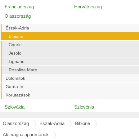
Franciaország
Horvátország
Olaszország
Észak-Adria
Bibione
Caorle
Jesolo
Lignano
Rosolina Mare
Dolomitok
Garda-tó
Körutazások
Szlovákia
Szlovénia
Olaszország
Észak-Adria
Bibione
Alemagna apartmanok