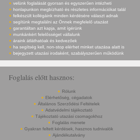
velünk foglalását gyorsan és egyszerűen intézheti
honlapunkon megbízható és részletes információkat talál
felkészült kollégáink minden kérdésére választ adnak
segítünk megtalálni az Önnek megfelelő utazást
garantáltan azt kapja, amit ígérünk
munkánkért felelősséget vállalunk
áraink átláthatóak és kedvezőek
ha segítség kell, non-stop elérhet minket utazása alatt is
bejegyzett utazási irodaként, szabályszerűen működünk
Foglalás előtt hasznos:
Rólunk
Elérhetőség, cégadatok
Általános Szerződési Feltételek
Adatvédelmi tájékoztató
Tájékoztató utazási csomagokhoz
Foglalás menete
Gyakran feltett kérdések, hasznos tudnivalók
Ajándékutalvány