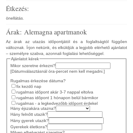
Étkezés:
önellátás.
Árak: Alemagna apartmanok
Az árak az utazás időpontjától és a foglaltságtól függően
változnak. Írjon nekünk, és elküldjük a legjobb elérhető ajánlatot
– személyre szabva, azonnali foglalási lehetőséggel.
Ajánlatot kérek
Mikor szeretne érkezni?
[Dátumválasztásnál óra-percet nem kell megadni.]
Rugalmas érkezése dátuma?
fix kezdő nap
rugalmas időpont akár 3-7 nappal eltolva
rugalmas időpont 1 hónapon belül bármikor
rugalmas - a legkedvezőbb időpont érdekel
Hány éjszakára utazna?
Hány felnőtt utazik?
Hány gyerek utazik?
Gyerekek életkora?
Milyen elhelyezést szeretne?