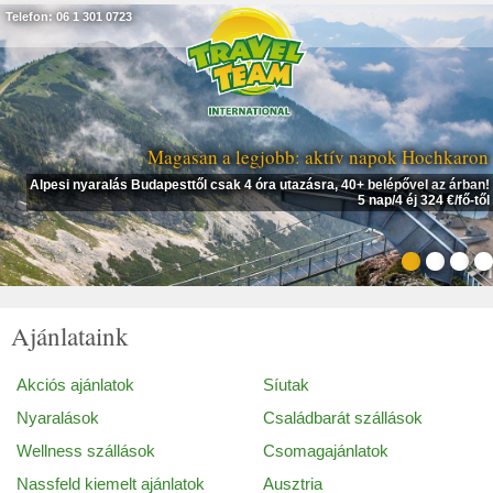
Telefon: 06 1 301 0723
Magasan a legjobb: aktív napok Hochkaron
Alpesi nyaralás Budapesttől csak 4 óra utazásra, 40+ belépővel az árban!
5 nap/4 éj 324 €/fő-től
Ajánlataink
Akciós ajánlatok
Síutak
Nyaralások
Családbarát szállások
Wellness szállások
Csomagajánlatok
Nassfeld kiemelt ajánlatok
Ausztria