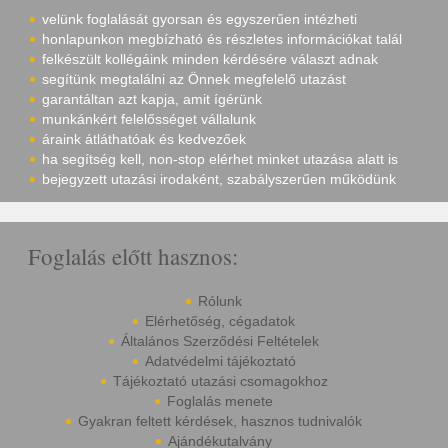
velünk foglalását gyorsan és egyszerűen intézheti
honlapunkon megbízható és részletes információkat talál
felkészült kollégáink minden kérdésére választ adnak
segítünk megtalálni az Önnek megfelelő utazást
garantáltan azt kapja, amit ígérünk
munkánkért felelősséget vállalunk
áraink átláthatóak és kedvezőek
ha segítség kell, non-stop elérhet minket utazása alatt is
bejegyzett utazási irodaként, szabályszerűen működünk
Foglalás előtt hasznos:
Rólunk
Elérhetőség, cégadatok
Általános Szerződési Feltételek
Adatvédelmi tájékoztató
Tájékoztató utazási csomagokhoz
Foglalás menete
Gyakran feltett kérdések, hasznos tudnivalók
Ajándékutalvány