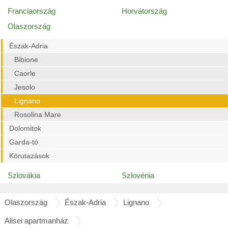
Franciaország
Horvátország
Olaszország
Észak-Adria
Bibione
Caorle
Jesolo
Lignano
Rosolina Mare
Dolomitok
Garda-tó
Körutazások
Szlovákia
Szlovénia
Olaszország
Észak-Adria
Lignano
Alisei apartmanház