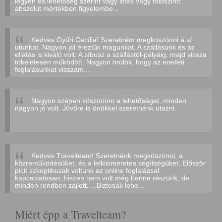
legyen és lehetőség szerint vagy liftes vagy földszinti:
abszolút mértékben figyelembe...
Kedves Győri Cecília! Szeretném megköszönni a sí
utunkat. Nagyon jól éreztük magunkat. A szállásunk és az
ellátás is kiváló volt. A síbusz a szállástól-pályáig, majd vissza
tökéletesen működött. Nagyon örülök, hogy az eredeti
foglalásunkat visszam...
Nagyon szépen köszönöm a lehetőséget, minden
nagyon jó volt. Jövőre is önökkel szeretnénk utazni.
Kedves Travelteam! Szeretnénk megköszönni, a
közreműködésüket, és a lelkiismeretes segítségüket. Először
picit szkeptikusak voltunk az online foglalással
kapcsolatosan, hiszen nem volt még benne részünk, de
minden rendben zajlott. ...Biztosak lehe...
Miért épp a Travelteam?