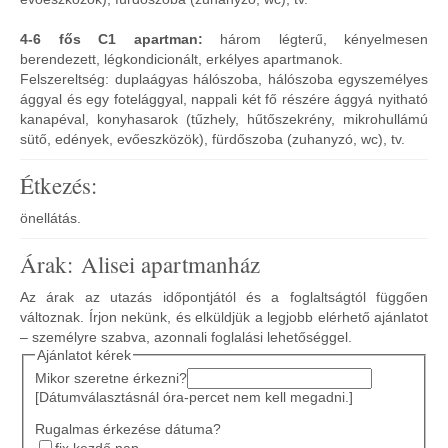
4-6 fős C1 apartman:
három légterű, kényelmesen
berendezett, légkondicionált, erkélyes apartmanok.
Felszereltség: duplaágyas hálószoba, hálószoba egyszemélyes
ággyal és egy fotelággyal, nappali két fő részére ággyá nyitható
kanapéval, konyhasarok (tűzhely, hűtőszekrény, mikrohullámú
sütő, edények, evőeszközök), fürdőszoba (zuhanyzó, wc), tv.
Étkezés:
önellátás.
Árak: Alisei apartmanház
Az árak az utazás időpontjától és a foglaltságtól függően
változnak. Írjon nekünk, és elküldjük a legjobb elérhető ajánlatot
– személyre szabva, azonnali foglalási lehetőséggel.
Ajánlatot kérek
Mikor szeretne érkezni?
[Dátumválasztásnál óra-percet nem kell megadni.]
Rugalmas érkezése dátuma?
fix kezdő nap