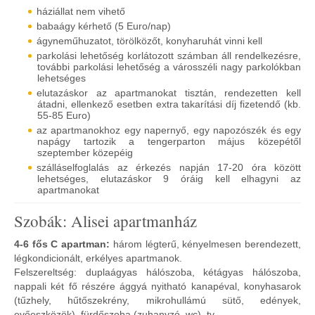
háziállat nem vihető
babaágy kérhető (5 Euro/nap)
ágyneműhuzatot, törölközőt, konyharuhát vinni kell
parkolási lehetőség korlátozott számban áll rendelkezésre,
további parkolási lehetőség a városszéli nagy parkolókban
lehetséges
elutazáskor az apartmanokat tisztán, rendezetten kell
átadni, ellenkező esetben extra takarítási díj fizetendő (kb.
55-85 Euro)
az apartmanokhoz egy napernyő, egy napozószék és egy
napágy tartozik a tengerparton május közepétől
szeptember közepéig
szálláselfoglalás az érkezés napján 17-20 óra között
lehetséges, elutazáskor 9 óráig kell elhagyni az
apartmanokat
Szobák: Alisei apartmanház
4-6 fős C apartman:
három légterű, kényelmesen berendezett,
légkondicionált, erkélyes apartmanok.
Felszereltség: duplaágyas hálószoba, kétágyas hálószoba,
nappali két fő részére ággyá nyitható kanapéval, konyhasarok
(tűzhely, hűtőszekrény, mikrohullámú sütő, edények,
evőeszközök), fürdőszoba (zuhanyzó, wc), tv.