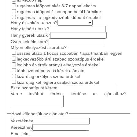
rugalmas időpont akár 3-7 nappal eltolva
rugalmas időpont 1 hónapon belül bármikor
rugalmas - a legkedvezőbb időpont érdekel
Hány éjszakára utazna?
Hány felnőtt utazik?
Hány gyerek utazik?
Gyerekek életkora?
Milyen elhelyezést szeretne?
összes utazó 1 közös szobában / apartmanban legyen
legkedvezőbb árú szabad szobatípus érdekel
legjobb ár-érték arányú elhelyezés érdekel
több szobatípusra is kérek ajánlatot
kizárólag erkélyes szoba érdekel
kizárólag két légterű családi szoba érdekel
Ezt a szobatípust kérem:
Van-e további kérése, kérdése az ajánlathoz?
Hová küldhetjük az ajánlatot?
Vezetéknév
Keresztnév
Email cím