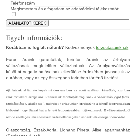
Telefonszám
Megismertem és elfogadom az adatvédelmi tájékoztatót:
Egyéb információk:
Korábban is foglalt nálunk?
Kedvezmények
törzsutasainknak
.
Eurós áraink garantáltak, forintos áraink az árfolyam
változásnak megfelelően változhatnak. Az árfolyamváltozás
későbbi negatív hatásainak elkerülése érdekében javasoljuk az
euróban, vagy az egy összegben forintban történő fizetést.
Ajánlatainknál látható képek minden esetben az adott szálláson készültek, azonban
csak mintaként szolgálnak. Partnereink fenntartják maguknak a változtatás jogát (árak,
szolgáltatások, akciók stb.), melyeket honlapunkon igyekszünk a lehető leggyorsabban
lekövetni, hogy Utasainkat a lehető legpontosabban tájékoztassuk. E változtatásokból
adódó esetleges félreértésekért, kellemetlenségekért irodánk felelősséget nem vállal.
Olaszország, Észak-Adria, Lignano Pineta, Alisei apartmanház