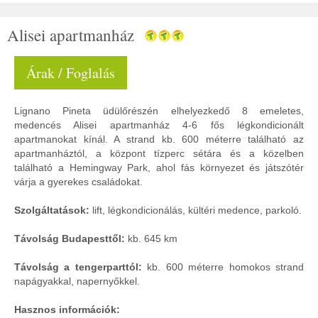
Alisei apartmanház
Árak / Foglalás
Lignano Pineta üdülőrészén elhelyezkedő 8 emeletes,
medencés Alisei apartmanház 4-6 fős légkondicionált
apartmanokat kínál. A strand kb. 600 méterre található az
apartmanháztól, a központ tízperc sétára és a közelben
található a Hemingway Park, ahol fás környezet és játszótér
várja a gyerekes családokat.
Szolgáltatások:
lift, légkondicionálás, kültéri medence, parkoló.
Távolság Budapesttől:
kb. 645 km
Távolság a tengerparttól:
kb. 600 méterre homokos strand
napágyakkal, napernyőkkel.
Hasznos információk: