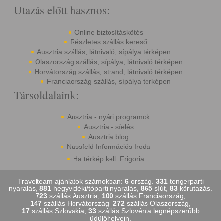
Utazás előtt hasznos:
Online biztosításkötés
Részletes szállás kereső
Ausztria szállás, látnivaló, sípálya térképen
Olaszország szállás, sípálya, látnivaló térképen
Horvátország szállás, strand, látnivaló térképen
Franciaország szállás, sípálya térképen
Társoldalaink:
Ausztria - nyári programok
Ausztria - síelés
Ausztria blog
Nassfeld Információs Iroda
Ha térkép kell: Frigoria
Travelteam ajánlatok számokban:
6
ország,
331
tengerparti
nyaralás,
881
hegyvidéki/tóparti nyaralás,
865
síút,
83
körutazás.
723
szállás Ausztria,
100
szállás Franciaország,
147
szállás Horvátország,
272
szállás Olaszország,
17
szállás Szlovákia,
33
szállás Szlovénia legnépszerűbb
üdülőhelyein.