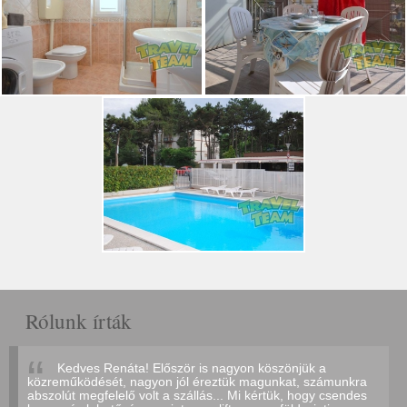
Rólunk írták
Kedves Renáta! Először is nagyon köszönjük a
közreműködését, nagyon jól éreztük magunkat, számunkra
abszolút megfelelő volt a szállás... Mi kértük, hogy csendes