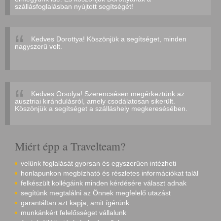
szállásfoglalásban nyújtott segítségét!
Kedves Dorottya! Köszönjük a segítséget, minden
nagyszerű volt.
Kedves Orsolya! Szerencsésen megérkeztünk az
ausztriai kirándulásról, amely csodálatosan sikerült.
Köszönjük a segítséget a szálláshely megkeresésében.
Miért épp a Travelteam?
velünk foglalását gyorsan és egyszerűen intézheti
honlapunkon megbízható és részletes információkat talál
felkészült kollégáink minden kérdésére választ adnak
segítünk megtalálni az Önnek megfelelő utazást
garantáltan azt kapja, amit ígérünk
munkánkért felelősséget vállalunk