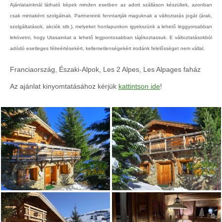
Ajánlatainknál látható képek minden esetben az adott szálláson készültek, azonban
csak mintaként szolgálnak. Partnereink fenntartják maguknak a változtatás jogát (árak,
szolgáltatások, akciók stb.), melyeket honlapunkon igyekszünk a lehető leggyorsabban
lekövetni, hogy Utasainkat a lehető legpontosabban tájékoztassuk. E változtatásokból
adódó esetleges félreértésekért, kellemetlenségekért irodánk felelősséget nem vállal.
Franciaország, Északi-Alpok, Les 2 Alpes, Les Alpages faház
Az ajánlat kinyomtatásához kérjük
kattintson ide
!