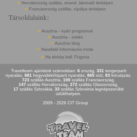
Horvátország szállás, strand, látnivaló térképen
Franciaország szállás, sípálya térképen
Társoldalaink:
Ausztria - nyári programok
Ausztria - síelés
Ausztria blog
Nassfeld Információs Iroda
Ha térkép kell: Frigoria
Travelteam ajánlatok számokban:
6
ország,
331
tengerparti
nyaralás,
881
hegyvidéki/tóparti nyaralás,
865
síút,
83
körutazás.
723
szállás Ausztria,
100
szállás Franciaország,
147
szállás Horvátország,
272
szállás Olaszország,
17
szállás Szlovákia,
33
szállás Szlovénia legnépszerűbb
üdülőhelyein.
2009 - 2026 CIT Group