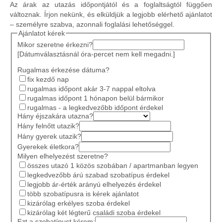
Az árak az utazás időpontjától és a foglaltságtól függően
változnak. Írjon nekünk, és elküldjük a legjobb elérhető ajánlatot
– személyre szabva, azonnali foglalási lehetőséggel.
Ajánlatot kérek
Mikor szeretne érkezni?
[Dátumválasztásnál óra-percet nem kell megadni.]
Rugalmas érkezése dátuma?
fix kezdő nap
rugalmas időpont akár 3-7 nappal eltolva
rugalmas időpont 1 hónapon belül bármikor
rugalmas - a legkedvezőbb időpont érdekel
Hány éjszakára utazna?
Hány felnőtt utazik?
Hány gyerek utazik?
Gyerekek életkora?
Milyen elhelyezést szeretne?
összes utazó 1 közös szobában / apartmanban legyen
legkedvezőbb árú szabad szobatípus érdekel
legjobb ár-érték arányú elhelyezés érdekel
több szobatípusra is kérek ajánlatot
kizárólag erkélyes szoba érdekel
kizárólag két légterű családi szoba érdekel
Ezt a szobatípust kérem: