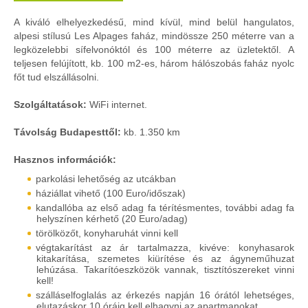
A kiváló elhelyezkedésű, mind kívül, mind belül hangulatos,
alpesi stílusú Les Alpages faház, mindössze 250 méterre van a
legközelebbi sífelvonóktól és 100 méterre az üzletektől. A
teljesen felújított, kb. 100 m2-es, három hálószobás faház nyolc
főt tud elszállásolni.
Szolgáltatások:
WiFi internet.
Távolság Budapesttől:
kb. 1.350 km
Hasznos információk:
parkolási lehetőség az utcákban
háziállat vihető (100 Euro/időszak)
kandallóba az első adag fa térítésmentes, további adag fa
helyszínen kérhető (20 Euro/adag)
törölközőt, konyharuhát vinni kell
végtakarítást az ár tartalmazza, kivéve: konyhasarok
kitakarítása, szemetes kiürítése és az ágyneműhuzat
lehúzása. Takarítóeszközök vannak, tisztítószereket vinni
kell!
szálláselfoglalás az érkezés napján 16 órától lehetséges,
elutazáskor 10 óráig kell elhagyni az apartmanokat