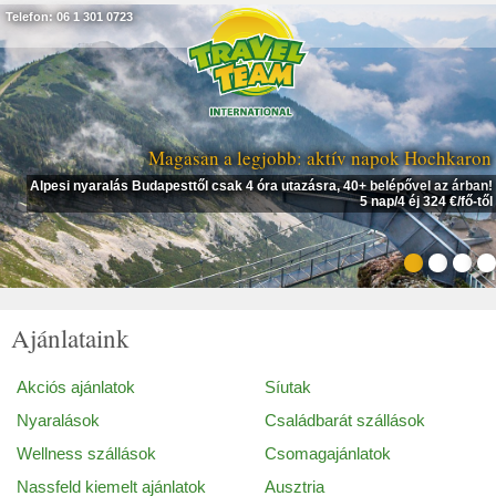
Telefon: 06 1 301 0723
Magasan a legjobb: aktív napok Hochkaron
Alpesi nyaralás Budapesttől csak 4 óra utazásra, 40+ belépővel az árban!
5 nap/4 éj 324 €/fő-től
Ajánlataink
Akciós ajánlatok
Síutak
Nyaralások
Családbarát szállások
Wellness szállások
Csomagajánlatok
Nassfeld kiemelt ajánlatok
Ausztria