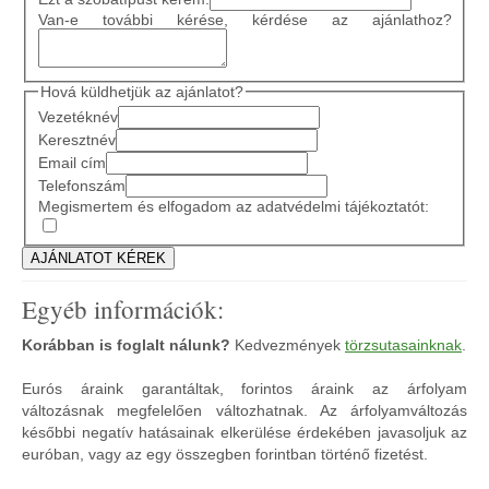
Van-e további kérése, kérdése az ajánlathoz?
Hová küldhetjük az ajánlatot?
Vezetéknév
Keresztnév
Email cím
Telefonszám
Megismertem és elfogadom az adatvédelmi tájékoztatót:
Egyéb információk:
Korábban is foglalt nálunk?
Kedvezmények
törzsutasainknak
.
Eurós áraink garantáltak, forintos áraink az árfolyam
változásnak megfelelően változhatnak. Az árfolyamváltozás
későbbi negatív hatásainak elkerülése érdekében javasoljuk az
euróban, vagy az egy összegben forintban történő fizetést.