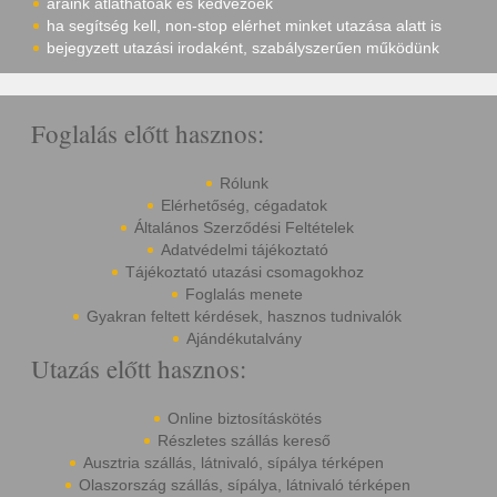
áraink átláthatóak és kedvezőek
ha segítség kell, non-stop elérhet minket utazása alatt is
bejegyzett utazási irodaként, szabályszerűen működünk
Foglalás előtt hasznos:
Rólunk
Elérhetőség, cégadatok
Általános Szerződési Feltételek
Adatvédelmi tájékoztató
Tájékoztató utazási csomagokhoz
Foglalás menete
Gyakran feltett kérdések, hasznos tudnivalók
Ajándékutalvány
Utazás előtt hasznos:
Online biztosításkötés
Részletes szállás kereső
Ausztria szállás, látnivaló, sípálya térképen
Olaszország szállás, sípálya, látnivaló térképen