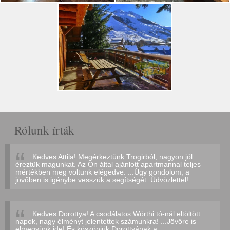
Rólunk írták
Kedves Attila! Megérkeztünk Trogirból, nagyon jól
éreztük magunkat. Az Ön által ajánlott apartmannal teljes
mértékben meg voltunk elégedve. ...Úgy gondolom, a
jövőben is igénybe vesszük a segítségét. Üdvözlettel!
Kedves Dorottya! A csodálatos Wörthi tó-nál eltöltött
napok, nagy élményt jelentettek számunkra! ...Jövőre is
elmegyünk ide! És köszönjük Dorottyának a