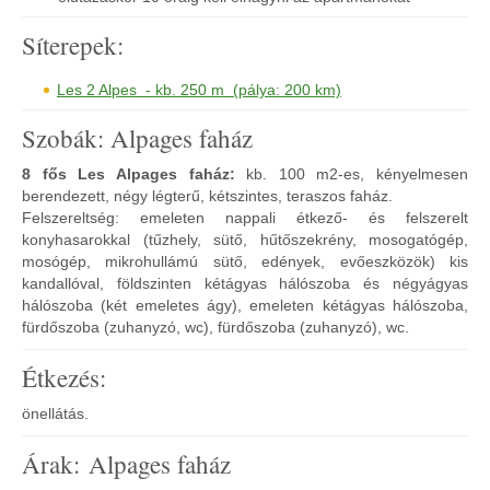
Síterepek:
Les 2 Alpes - kb. 250 m (pálya: 200 km)
Szobák: Alpages faház
8 fős Les Alpages faház:
kb. 100 m2-es, kényelmesen
berendezett, négy légterű, kétszintes, teraszos faház.
Felszereltség: emeleten nappali étkező- és felszerelt
konyhasarokkal (tűzhely, sütő, hűtőszekrény, mosogatógép,
mosógép, mikrohullámú sütő, edények, evőeszközök) kis
kandallóval, földszinten kétágyas hálószoba és négyágyas
hálószoba (két emeletes ágy), emeleten kétágyas hálószoba,
fürdőszoba (zuhanyzó, wc), fürdőszoba (zuhanyzó), wc.
Étkezés:
önellátás.
Árak: Alpages faház