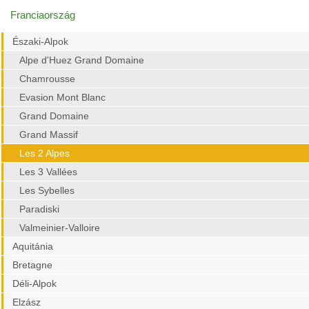
Franciaország
Északi-Alpok
Alpe d'Huez Grand Domaine
Chamrousse
Evasion Mont Blanc
Grand Domaine
Grand Massif
Les 2 Alpes
Les 3 Vallées
Les Sybelles
Paradiski
Valmeinier-Valloire
Aquitánia
Bretagne
Déli-Alpok
Elzász