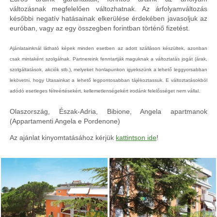
változásnak megfelelően változhatnak. Az árfolyamváltozás
későbbi negatív hatásainak elkerülése érdekében javasoljuk az
euróban, vagy az egy összegben forintban történő fizetést.
Ajánlatainknál látható képek minden esetben az adott szálláson készültek, azonban
csak mintaként szolgálnak. Partnereink fenntartják maguknak a változtatás jogát (árak,
szolgáltatások, akciók stb.), melyeket honlapunkon igyekszünk a lehető leggyorsabban
lekövetni, hogy Utasainkat a lehető legpontosabban tájékoztassuk. E változtatásokból
adódó esetleges félreértésekért, kellemetlenségekért irodánk felelősséget nem vállal.
Olaszország, Észak-Adria, Bibione, Angela apartmanok
(Appartamenti Angela e Pordenone)
Az ajánlat kinyomtatásához kérjük
kattintson ide
!