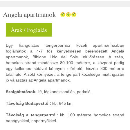
Angela apartmanok
Árak / Foglalás
Egy hangulatos tengerparhoz közeli apartmanházban
foglalhatók a 4-7 fős kényelmesen berendezett Angela
apartmanok, Bibione Lido del Sole üdülőrészen. A szép,
homokos strand mindössze 80-100 méterre, a központ pedig
egy kellemes sétával könnyen elérhető, hiszen 300 méterre
található. A zöld környezet, a tengerpart közelsége miatt igazán
jó választás az Angela apartmanok.
Szolgáltatások:
lift, légkondicionálás, parkoló.
Távolság Budapesttől:
kb. 645 km
Távolság a tengerparttól:
kb. 100 méterre homokos strand
napágyakkal, napernyőkkel.