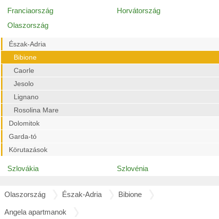
Franciaország
Horvátország
Olaszország
Észak-Adria
Bibione
Caorle
Jesolo
Lignano
Rosolina Mare
Dolomitok
Garda-tó
Körutazások
Szlovákia
Szlovénia
Olaszország
Észak-Adria
Bibione
Angela apartmanok