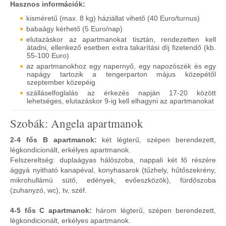
Hasznos információk:
kisméretű (max. 8 kg) háziállat vihető (40 Euro/turnus)
babaágy kérhető (5 Euro/nap)
elutazáskor az apartmanokat tisztán, rendezetten kell
átadni, ellenkező esetben extra takarítási díj fizetendő (kb.
55-100 Euro)
az apartmanokhoz egy napernyő, egy napozószék és egy
napágy tartozik a tengerparton május közepétől
szeptember közepéig
szálláselfoglalás az érkezés napján 17-20 között
lehetséges, elutazáskor 9-ig kell elhagyni az apartmanokat
Szobák: Angela apartmanok
2-4 fős B apartmanok:
két légterű, szépen berendezett,
légkondicionált, erkélyes apartmanok.
Felszereltség: duplaágyas hálószoba, nappali két fő részére
ággyá nyitható kanapéval, konyhasarok (tűzhely, hűtőszekrény,
mikrohullámú sütő, edények, evőeszközök), fürdőszoba
(zuhanyzó, wc), tv, széf.
4-5 fős C apartmanok:
három légterű, szépen berendezett,
légkondicionált, erkélyes apartmanok.