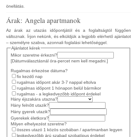
önellátás.
Árak: Angela apartmanok
Az árak az utazás időpontjától és a foglaltságtól függően
változnak. Írjon nekünk, és elküldjük a legjobb elérhető ajánlatot
– személyre szabva, azonnali foglalási lehetőséggel.
Ajánlatot kérek
Mikor szeretne érkezni?
[Dátumválasztásnál óra-percet nem kell megadni.]
Rugalmas érkezése dátuma?
fix kezdő nap
rugalmas időpont akár 3-7 nappal eltolva
rugalmas időpont 1 hónapon belül bármikor
rugalmas - a legkedvezőbb időpont érdekel
Hány éjszakára utazna?
Hány felnőtt utazik?
Hány gyerek utazik?
Gyerekek életkora?
Milyen elhelyezést szeretne?
összes utazó 1 közös szobában / apartmanban legyen
legkedvezőbb árú szabad szobatípus érdekel