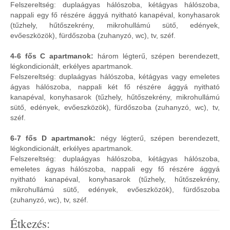
Felszereltség: duplaágyas hálószoba, kétágyas hálószoba,
nappali egy fő részére ággyá nyitható kanapéval, konyhasarok
(tűzhely, hűtőszekrény, mikrohullámú sütő, edények,
evőeszközök), fürdőszoba (zuhanyzó, wc), tv, széf.
4-6 fős C apartmanok:
három légterű, szépen berendezett,
légkondicionált, erkélyes apartmanok.
Felszereltség: duplaágyas hálószoba, kétágyas vagy emeletes
ágyas hálószoba, nappali két fő részére ággyá nyitható
kanapéval, konyhasarok (tűzhely, hűtőszekrény, mikrohullámú
sütő, edények, evőeszközök), fürdőszoba (zuhanyzó, wc), tv,
széf.
6-7 fős D apartmanok:
négy légterű, szépen berendezett,
légkondicionált, erkélyes apartmanok.
Felszereltség: duplaágyas hálószoba, kétágyas hálószoba,
emeletes ágyas hálószoba, nappali egy fő részére ággyá
nyitható kanapéval, konyhasarok (tűzhely, hűtőszekrény,
mikrohullámú sütő, edények, evőeszközök), fürdőszoba
(zuhanyzó, wc), tv, széf.
Étkezés: