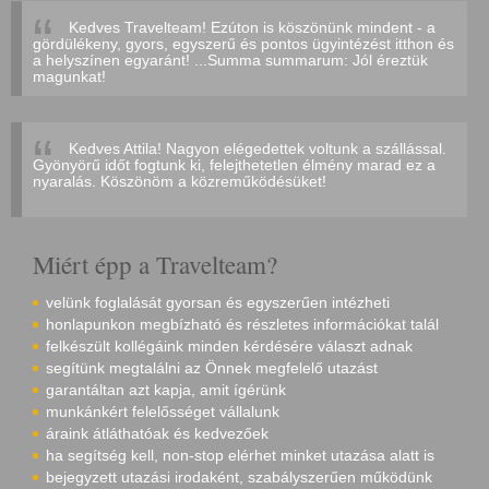
Kedves Travelteam! Ezúton is köszönünk mindent - a
gördülékeny, gyors, egyszerű és pontos ügyintézést itthon és
a helyszínen egyaránt! ...Summa summarum: Jól éreztük
magunkat!
Kedves Attila! Nagyon elégedettek voltunk a szállással.
Gyönyörű időt fogtunk ki, felejthetetlen élmény marad ez a
nyaralás. Köszönöm a közreműködésüket!
Miért épp a Travelteam?
velünk foglalását gyorsan és egyszerűen intézheti
honlapunkon megbízható és részletes információkat talál
felkészült kollégáink minden kérdésére választ adnak
segítünk megtalálni az Önnek megfelelő utazást
garantáltan azt kapja, amit ígérünk
munkánkért felelősséget vállalunk
áraink átláthatóak és kedvezőek
ha segítség kell, non-stop elérhet minket utazása alatt is
bejegyzett utazási irodaként, szabályszerűen működünk