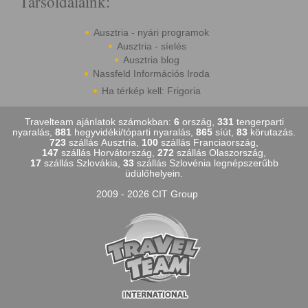
Társoldalaink:
Ausztria - nyári programok
Ausztria - síelés
Ausztria blog
Nassfeld Információs Iroda
Ha térkép kell: Frigoria
Travelteam ajánlatok számokban:
6
ország,
331
tengerparti
nyaralás,
881
hegyvidéki/tóparti nyaralás,
865
síút,
83
körutazás.
723
szállás Ausztria,
100
szállás Franciaország,
147
szállás Horvátország,
272
szállás Olaszország,
17
szállás Szlovákia,
33
szállás Szlovénia legnépszerűbb
üdülőhelyein.
2009 - 2026 CIT Group