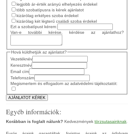
legjobb ár-érték arányú elhelyezés érdekel
több szobatípusra is kérek ajánlatot
kizárólag erkélyes szoba érdekel
kizárólag két légterű családi szoba érdekel
Ezt a szobatípust kérem:
Van-e további kérése, kérdése az ajánlathoz?
Hová küldhetjük az ajánlatot?
Vezetéknév
Keresztnév
Email cím
Telefonszám
Megismertem és elfogadom az adatvédelmi tájékoztatót:
Egyéb információk:
Korábban is foglalt nálunk?
Kedvezmények
törzsutasainknak
.
Eurós áraink garantáltak, forintos áraink az árfolyam