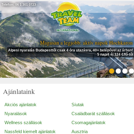
Telefon: 06 1 301 0723
Magasan a legjobb: aktív napok Hochkaron
Alpesi nyaralás Budapesttől csak 4 óra utazásra, 40+ belépővel az árban!
5 nap/4 éj 324 €/fő-től
Ajánlataink
Akciós ajánlatok
Síutak
Nyaralások
Családbarát szállások
Wellness szállások
Csomagajánlatok
Nassfeld kiemelt ajánlatok
Ausztria