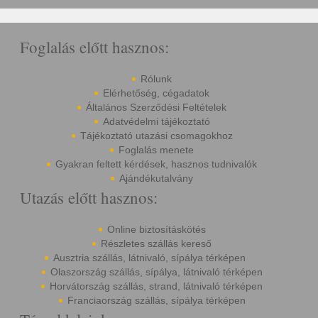
Foglalás előtt hasznos:
Rólunk
Elérhetőség, cégadatok
Általános Szerződési Feltételek
Adatvédelmi tájékoztató
Tájékoztató utazási csomagokhoz
Foglalás menete
Gyakran feltett kérdések, hasznos tudnivalók
Ajándékutalvány
Utazás előtt hasznos:
Online biztosításkötés
Részletes szállás kereső
Ausztria szállás, látnivaló, sípálya térképen
Olaszország szállás, sípálya, látnivaló térképen
Horvátország szállás, strand, látnivaló térképen
Franciaország szállás, sípálya térképen