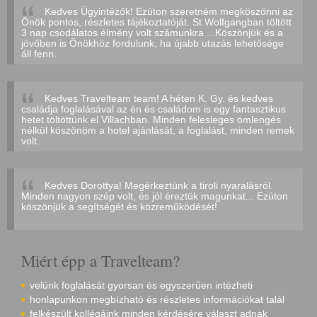
Kedves Ügyintézők! Ezúton szeretném megköszönni az
Önök pontos, részletes tájékoztatóját. St.Wolfgangban töltött
3 nap csodálatos élmény volt számunkra ...Köszönjük és a
jövőben is Önökhöz fordulunk, ha újabb utazás lehetősége
áll fenn.
Kedves Travelteam team! A héten K. Gy. és kedves
családja foglalásával az én és családom is egy fantasztikus
hetet töltöttünk el Villachban. Minden felesleges ömlengés
nélkül köszönöm a hotel ajánlását, a foglalást, minden remek
volt.
Kedves Dorottya! Megérkeztünk a tiroli nyaralásról.
Minden nagyon szép volt, és jól éreztük magunkat... Ezúton
köszönjük a segítségét és közreműködését!
Miért épp a Travelteam?
velünk foglalását gyorsan és egyszerűen intézheti
honlapunkon megbízható és részletes információkat talál
felkészült kollégáink minden kérdésére választ adnak