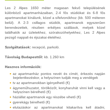
Les 2 Alpes 1650 méter magasan fekvő településének
különböző apartmanházaiban, 2-4 fős stúdiókat és 6-8 fős
apartmanokat kínálunk, közel a sífelvonókhoz (kb. 500 méteren
belül). A 2-3 csillagos stúdiók, apartmanok egyszerűen
berendezettek, részben erkélyes szállások, melyek közel
találhatók az üzletekhez, szórakozóhelyekhez, Les 2 Alpes
pezsgő nappali és éjszakai életéhez.
Szolgáltatások:
recepció, parkoló.
Távolság Budapesttől:
kb. 1.260 km
Hasznos információk:
az apartmanház pontos nevét és címét, érkezés napján
bejelentkezéskor, a helyszínen tudják meg a vendégek
tv az apartmanokban igényelhető (€)
ágyneműhuzatot, törölközőt, konyharuhát vinni kell vagy a
helyszínen bérelhető (€)
háziállat apartmanok egy részébe vihető (€)
gyerekágy bérelhető (€)
elutazáskor az apartmanokat kitakarítva kell átadni,