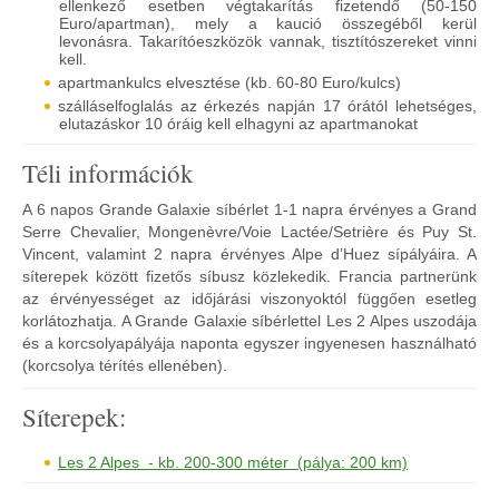
ellenkező esetben végtakarítás fizetendő (50-150
Euro/apartman), mely a kaució összegéből kerül
levonásra. Takarítóeszközök vannak, tisztítószereket vinni
kell.
apartmankulcs elvesztése (kb. 60-80 Euro/kulcs)
szálláselfoglalás az érkezés napján 17 órától lehetséges,
elutazáskor 10 óráig kell elhagyni az apartmanokat
Téli információk
A 6 napos Grande Galaxie síbérlet 1-1 napra érvényes a Grand
Serre Chevalier, Mongenèvre/Voie Lactée/Setrière és Puy St.
Vincent, valamint 2 napra érvényes Alpe d’Huez sípályáira. A
síterepek között fizetős síbusz közlekedik. Francia partnerünk
az érvényességet az időjárási viszonyoktól függően esetleg
korlátozhatja. A Grande Galaxie síbérlettel Les 2 Alpes uszodája
és a korcsolyapályája naponta egyszer ingyenesen használható
(korcsolya térítés ellenében).
Síterepek:
Les 2 Alpes - kb. 200-300 méter (pálya: 200 km)