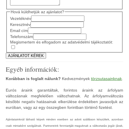
Hová küldhetjük az ajánlatot?
Vezetéknév
Keresztnév
Email cím
Telefonszám
Megismertem és elfogadom az adatvédelmi tájékoztatót:
Egyéb információk:
Korábban is foglalt nálunk?
Kedvezmények
törzsutasainknak
.
Eurós áraink garantáltak, forintos áraink az árfolyam
változásnak megfelelően változhatnak. Az árfolyamváltozás
későbbi negatív hatásainak elkerülése érdekében javasoljuk az
euróban, vagy az egy összegben forintban történő fizetést.
Ajánlatainknál látható képek minden esetben az adott szálláson készültek, azonban
csak mintaként szolgálnak. Partnereink fenntartják maguknak a változtatás jogát (árak,