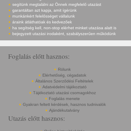
segítünk megtalálni az Önnek megfelelő utazást
garantáltan azt kapja, amit ígérünk
munkánkért felelősséget vállalunk
áraink átláthatóak és kedvezőek
ha segítség kell, non-stop elérhet minket utazása alatt is
bejegyzett utazási irodaként, szabályszerűen működünk
Foglalás előtt hasznos:
Rólunk
Elérhetőség, cégadatok
Általános Szerződési Feltételek
Adatvédelmi tájékoztató
Tájékoztató utazási csomagokhoz
Foglalás menete
Gyakran feltett kérdések, hasznos tudnivalók
Ajándékutalvány
Utazás előtt hasznos: