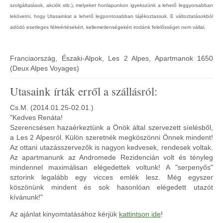
szolgáltatások, akciók stb.), melyeket honlapunkon igyekszünk a lehető leggyorsabban
lekövetni, hogy Utasainkat a lehető legpontosabban tájékoztassuk. E változtatásokból
adódó esetleges félreértésekért, kellemetlenségekért irodánk felelősséget nem vállal.
Franciaország, Északi-Alpok, Les 2 Alpes, Apartmanok 1650
(Deux Alpes Voyages)
Utasaink írták erről a szállásról:
Cs.M. (2014.01.25-02.01.)
"Kedves Renáta!
Szerencsésen hazaérkeztünk a Önök által szervezett síelésből,
a Les 2 Alpesról. Külön szeretnék megköszönni Önnek mindent!
Az ottani utazásszervezők is nagyon kedvesek, rendesek voltak.
Az apartmanunk az Andromede Rezidencián volt és tényleg
mindennel maximálisan elégedettek voltunk! A "serpenyős"
sztorink legalább egy vicces emlék lesz. Még egyszer
köszönünk mindent és sok hasonlóan elégedett utazót
kívánunk!"
Az ajánlat kinyomtatásához kérjük
kattintson ide
!