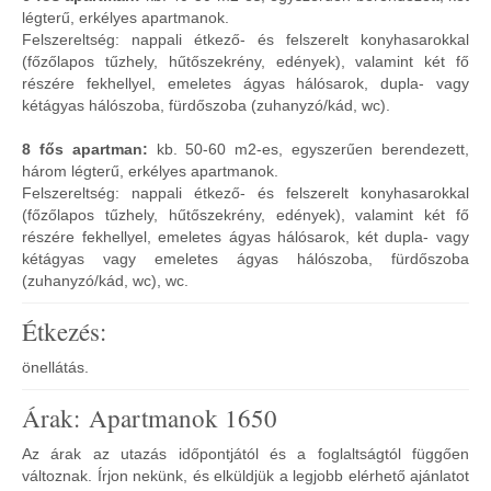
légterű, erkélyes apartmanok.
Felszereltség: nappali étkező- és felszerelt konyhasarokkal
(főzőlapos tűzhely, hűtőszekrény, edények), valamint két fő
részére fekhellyel, emeletes ágyas hálósarok, dupla- vagy
kétágyas hálószoba, fürdőszoba (zuhanyzó/kád, wc).
8 fős apartman:
kb. 50-60 m2-es, egyszerűen berendezett,
három légterű, erkélyes apartmanok.
Felszereltség: nappali étkező- és felszerelt konyhasarokkal
(főzőlapos tűzhely, hűtőszekrény, edények), valamint két fő
részére fekhellyel, emeletes ágyas hálósarok, két dupla- vagy
kétágyas vagy emeletes ágyas hálószoba, fürdőszoba
(zuhanyzó/kád, wc), wc.
Étkezés:
önellátás.
Árak: Apartmanok 1650
Az árak az utazás időpontjától és a foglaltságtól függően
változnak. Írjon nekünk, és elküldjük a legjobb elérhető ajánlatot