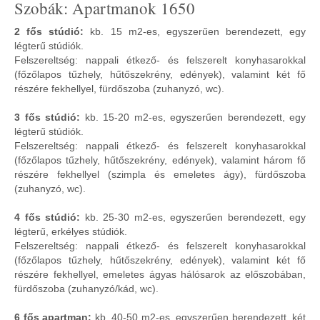
Szobák: Apartmanok 1650
2 fős stúdió:
kb. 15 m2-es, egyszerűen berendezett, egy
légterű stúdiók.
Felszereltség: nappali étkező- és felszerelt konyhasarokkal
(főzőlapos tűzhely, hűtőszekrény, edények), valamint két fő
részére fekhellyel, fürdőszoba (zuhanyzó, wc).
3 fős stúdió:
kb. 15-20 m2-es, egyszerűen berendezett, egy
légterű stúdiók.
Felszereltség: nappali étkező- és felszerelt konyhasarokkal
(főzőlapos tűzhely, hűtőszekrény, edények), valamint három fő
részére fekhellyel (szimpla és emeletes ágy), fürdőszoba
(zuhanyzó, wc).
4 fős stúdió:
kb. 25-30 m2-es, egyszerűen berendezett, egy
légterű, erkélyes stúdiók.
Felszereltség: nappali étkező- és felszerelt konyhasarokkal
(főzőlapos tűzhely, hűtőszekrény, edények), valamint két fő
részére fekhellyel, emeletes ágyas hálósarok az előszobában,
fürdőszoba (zuhanyzó/kád, wc).
6 fős apartman:
kb. 40-50 m2-es, egyszerűen berendezett, két