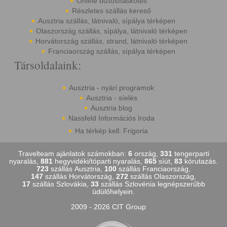
Online biztosításkötés
Részletes szállás kereső
Ausztria szállás, látnivaló, sípálya térképen
Olaszország szállás, sípálya, látnivaló térképen
Horvátország szállás, strand, látnivaló térképen
Franciaország szállás, sípálya térképen
Társoldalaink:
Ausztria - nyári programok
Ausztria - síelés
Ausztria blog
Nassfeld Információs Iroda
Ha térkép kell: Frigoria
Travelteam ajánlatok számokban:
6
ország,
331
tengerparti
nyaralás,
881
hegyvidéki/tóparti nyaralás,
865
síút,
83
körutazás.
723
szállás Ausztria,
100
szállás Franciaország,
147
szállás Horvátország,
272
szállás Olaszország,
17
szállás Szlovákia,
33
szállás Szlovénia legnépszerűbb
üdülőhelyein.
2009 - 2026 CIT Group