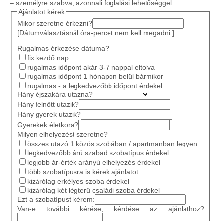
– személyre szabva, azonnali foglalási lehetőséggel.
Ajánlatot kérek
Mikor szeretne érkezni?
[Dátumválasztásnál óra-percet nem kell megadni.]
Rugalmas érkezése dátuma?
fix kezdő nap
rugalmas időpont akár 3-7 nappal eltolva
rugalmas időpont 1 hónapon belül bármikor
rugalmas - a legkedvezőbb időpont érdekel
Hány éjszakára utazna?
Hány felnőtt utazik?
Hány gyerek utazik?
Gyerekek életkora?
Milyen elhelyezést szeretne?
összes utazó 1 közös szobában / apartmanban legyen
legkedvezőbb árú szabad szobatípus érdekel
legjobb ár-érték arányú elhelyezés érdekel
több szobatípusra is kérek ajánlatot
kizárólag erkélyes szoba érdekel
kizárólag két légterű családi szoba érdekel
Ezt a szobatípust kérem:
Van-e további kérése, kérdése az ajánlathoz?