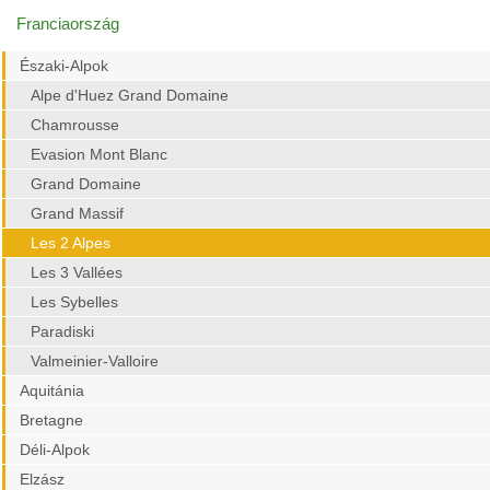
Franciaország
Északi-Alpok
Alpe d'Huez Grand Domaine
Chamrousse
Evasion Mont Blanc
Grand Domaine
Grand Massif
Les 2 Alpes
Les 3 Vallées
Les Sybelles
Paradiski
Valmeinier-Valloire
Aquitánia
Bretagne
Déli-Alpok
Elzász