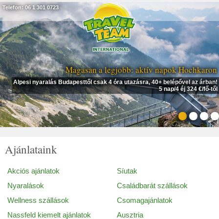
Telefon: 06 1 301 0723
Magasan a legjobb: aktív napok Hochkaron
Alpesi nyaralás Budapesttől csak 4 óra utazásra, 40+ belépővel az árban!
5 nap/4 éj 324 €/fő-től
Ajánlataink
Akciós ajánlatok
Síutak
Nyaralások
Családbarát szállások
Wellness szállások
Csomagajánlatok
Nassfeld kiemelt ajánlatok
Ausztria