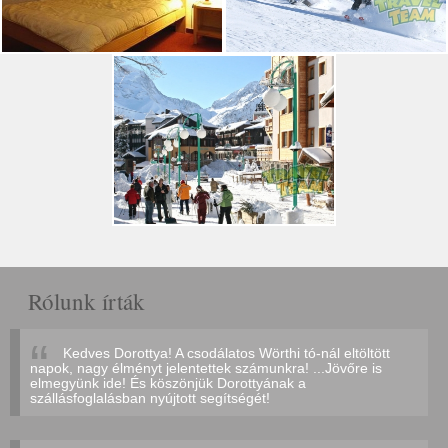
Rólunk írták
Kedves Dorottya! A csodálatos Wörthi tó-nál eltöltött
napok, nagy élményt jelentettek számunkra! ...Jövőre is
elmegyünk ide! És köszönjük Dorottyának a
szállásfoglalásban nyújtott segítségét!