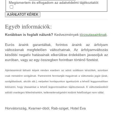
Megismertem és elfogadom az adatvédelmi tájékoztatót:
Egyéb információk:
Korábban is foglalt nálunk?
Kedvezmények
törzsutasainknak
.
Eurós áraink garantáltak, forintos áraink az árfolyam
változásnak megfelelően változhatnak. Az árfolyamváltozás
későbbi negatív hatásainak elkerülése érdekében javasoljuk az
euróban, vagy az egy összegben forintban történő fizetést.
Ajánlatainknál látható képek minden esetben az adott szálláson készültek, azonban
csak mintaként szolgálnak. Partnereink fenntartják maguknak a változtatás jogát (árak,
szolgáltatások, akciók stb.), melyeket honlapunkon igyekszünk a lehető leggyorsabban
lekövetni, hogy Utasainkat a lehető legpontosabban tájékoztassuk. E változtatásokból
adódó esetleges félreértésekért, kellemetlenségekért irodánk felelősséget nem vállal.
Horvátország, Kvarner-öböl, Rab-sziget, Hotel Eva