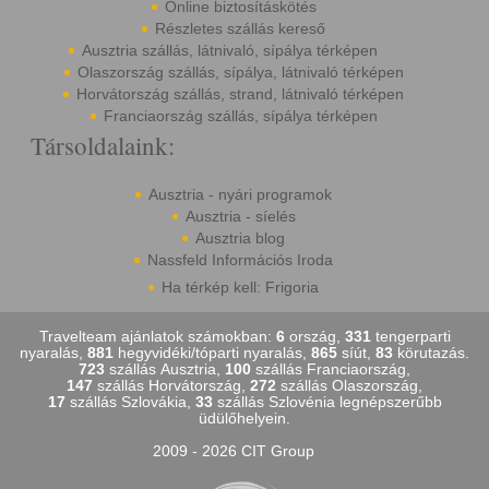
Online biztosításkötés
Részletes szállás kereső
Ausztria szállás, látnivaló, sípálya térképen
Olaszország szállás, sípálya, látnivaló térképen
Horvátország szállás, strand, látnivaló térképen
Franciaország szállás, sípálya térképen
Társoldalaink:
Ausztria - nyári programok
Ausztria - síelés
Ausztria blog
Nassfeld Információs Iroda
Ha térkép kell: Frigoria
Travelteam ajánlatok számokban:
6
ország,
331
tengerparti
nyaralás,
881
hegyvidéki/tóparti nyaralás,
865
síút,
83
körutazás.
723
szállás Ausztria,
100
szállás Franciaország,
147
szállás Horvátország,
272
szállás Olaszország,
17
szállás Szlovákia,
33
szállás Szlovénia legnépszerűbb
üdülőhelyein.
2009 - 2026 CIT Group