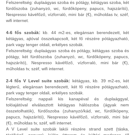
Felszereltség: duplaágyas szoba és pótágy, kétágyas szoba, két
fürdőszoba (zuhanyzó, wc, fürdőköpeny, papucs, hajszárító),
Nespresso kávéfőző, vízforraló, mini bár (€), műholdas tv, széf,
wifi internet.
4-6 fős szobák:
kb. 44 m2-es, elegánsan berendezett, két
kétágyas, ajtóval összekapcsolt, két fő részére pótágyazható,
park vagy tenger oldali, erkélyes szobák.
Felszereltség: duplaágyas szoba és pótágy, kétágyas szoba és
pótágy, két fürdőszoba (zuhanyzó, wc, fürdőköpeny, papucs,
hajszárító), Nespresso kávéfőző, vízforraló, mini bár (€),
műholdas tv, széf, wifi internet.
2-4 fős V Level suite szobák:
kétágyas, kb. 39 m2-es, két
légterű, elegánsan berendezett, két fő részére pótágyazható,
park vagy tenger oldali, erkélyes szobák.
Felszereltség: nappali kis kanapéval és duplaággyal,
tolóajátóval elválasztott kétágyas hálószoba (ágyak nem
összetolhatók), fürdőszoba (zuhanyzó/kád, wc, fürdőköpeny,
papucs, hajszárító), Nespresso kávéfőző, vízforraló, mini bár
(€), műholdas tv, széf, wifi internet.
A V Level suite szobák lakói részére strand szett (táska,