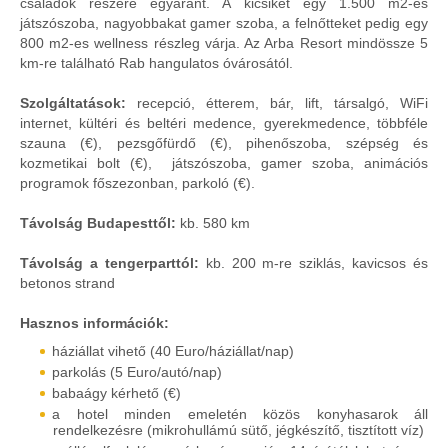
családok részére egyaránt. A kicsiket egy 1.500 m2-es
játszószoba, nagyobbakat gamer szoba, a felnőtteket pedig egy
800 m2-es wellness részleg várja. Az Arba Resort mindössze 5
km-re található Rab hangulatos óvárosától.
Szolgáltatások:
recepció, étterem, bár, lift, társalgó, WiFi
internet, kültéri és beltéri medence, gyerekmedence, többféle
szauna (€), pezsgőfürdő (€), pihenőszoba, szépség és
kozmetikai bolt (€), játszószoba, gamer szoba, animációs
programok főszezonban, parkoló (€).
Távolság Budapesttől:
kb. 580 km
Távolság a tengerparttól:
kb. 200 m-re sziklás, kavicsos és
betonos strand
Hasznos információk:
háziállat vihető (40 Euro/háziállat/nap)
parkolás (5 Euro/autó/nap)
babaágy kérhető (€)
a hotel minden emeletén közös konyhasarok áll
rendelkezésre (mikrohullámú sütő, jégkészítő, tisztított víz)