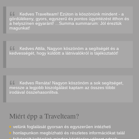
Kedves Travelteam! Ezúton is köszönünk mindent - a
gördülékeny, gyors, egyszerű és pontos ügyintézést itthon és
a helyszínen egyaránt! ...Summa summarum: Jól éreztük
magunkat!
Kedves Attila, Nagyon köszönöm a segítségét és a
kedvességét, hogy küldött a látnivalókról is tájékoztatót!
Kedves Renáta! Nagyon köszönöm a sok segítséget,
messze a legjobb kiszolgálást kaptam az összes többi
irodával összehasonlítva.
Miért épp a Travelteam?
velünk foglalását gyorsan és egyszerűen intézheti
honlapunkon megbízható és részletes információkat talál