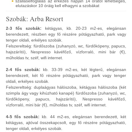
szálláselfoglalás az érkezés napján 14 órától lehetséges,
elutazáskor 10 óráig kell elhagyni a szobákat
Szobák: Arba Resort
2-3 fős szobák:
kétágyas, kb. 20-23 m2-es, elegánsan
berendezett, részben egy fő részére pótágyazható, park vagy
tenger oldali, erkélyes szobák.
Felszereltség: fürdőszoba (zuhanyzó, wc, fürdőköpeny, papucs,
hajszárító), Nespresso kávéfőző, vízforraló, mini bár (€),
műholdas tv, széf, wifi internet.
2-4 fős szobák:
kb. 33-39 m2-es, két légterű, elegánsan
berendezett, két fő részére pótágyazható, park vagy tenger
oldali, erkélyes szobák.
Felszereltség: duplaágyas hálószoba, kétágyas hálószoba (két
szimpla ágy vagy kihúzható kanapé) fürdőszoba (zuhanyzó, wc,
fürdőköpeny, papucs, hajszárító), Nespresso kávéfőző,
vízforraló, mini bár (€), műholdas tv, széf, wifi internet.
4-5 fős szobák:
kb. 44 m2-es, elegánsan berendezett, két
kétágyas, ajtóval összekapcsolt, egy fő részére pótágyazható,
tenger oldali, erkélyes szobák.