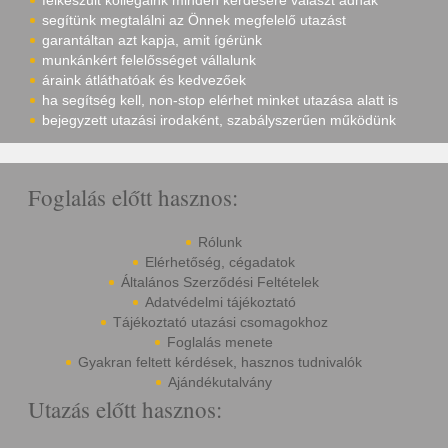
felkészült kollégáink minden kérdésére választ adnak
segítünk megtalálni az Önnek megfelelő utazást
garantáltan azt kapja, amit ígérünk
munkánkért felelősséget vállalunk
áraink átláthatóak és kedvezőek
ha segítség kell, non-stop elérhet minket utazása alatt is
bejegyzett utazási irodaként, szabályszerűen működünk
Foglalás előtt hasznos:
Rólunk
Elérhetőség, cégadatok
Általános Szerződési Feltételek
Adatvédelmi tájékoztató
Tájékoztató utazási csomagokhoz
Foglalás menete
Gyakran feltett kérdések, hasznos tudnivalók
Ajándékutalvány
Utazás előtt hasznos: