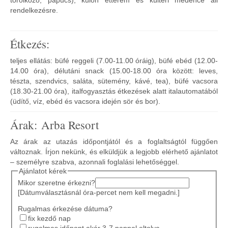
törölköző, papucs), külön étterem és kültéri medence áll
rendelkezésre.
Étkezés:
teljes ellátás: büfé reggeli (7.00-11.00 óráig), büfé ebéd (12.00-
14.00 óra), délutáni snack (15.00-18.00 óra között: leves,
tészta, szendvics, saláta, sütemény, kávé, tea), büfé vacsora
(18.30-21.00 óra), italfogyasztás étkezések alatt italautomatából
(üdítő, víz, ebéd és vacsora idején sör és bor).
Árak: Arba Resort
Az árak az utazás időpontjától és a foglaltságtól függően
változnak. Írjon nekünk, és elküldjük a legjobb elérhető ajánlatot
– személyre szabva, azonnali foglalási lehetőséggel.
Ajánlatot kérek
Mikor szeretne érkezni?
[Dátumválasztásnál óra-percet nem kell megadni.]
Rugalmas érkezése dátuma?
fix kezdő nap
rugalmas időpont akár 3-7 nappal eltolva