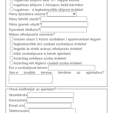
rugalmas időpont 1 hónapon belül bármikor
rugalmas - a legkedvezőbb időpont érdekel
Hány éjszakára utazna?
Hány felnőtt utazik?
Hány gyerek utazik?
Gyerekek életkora?
Milyen elhelyezést szeretne?
összes utazó 1 közös szobában / apartmanban legyen
legkedvezőbb árú szabad szobatípus érdekel
legjobb ár-érték arányú elhelyezés érdekel
több szobatípusra is kérek ajánlatot
kizárólag erkélyes szoba érdekel
kizárólag két légterű családi szoba érdekel
Ezt a szobatípust kérem:
Van-e további kérése, kérdése az ajánlathoz?
Hová küldhetjük az ajánlatot?
Vezetéknév
Keresztnév
Email cím
Telefonszám