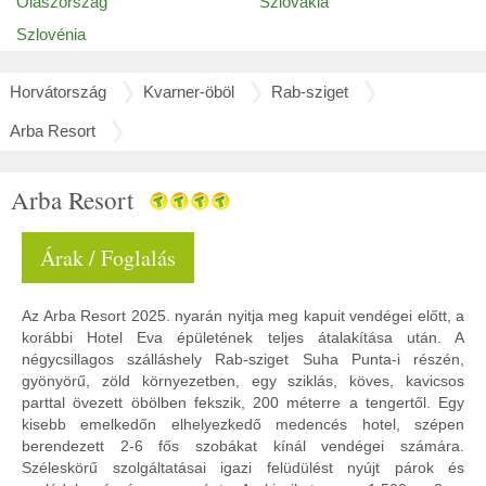
Olaszország
Szlovákia
Szlovénia
Horvátország
Kvarner-öböl
Rab-sziget
Arba Resort
Arba Resort
Árak / Foglalás
Az Arba Resort 2025. nyarán nyitja meg kapuit vendégei előtt, a
korábbi Hotel Eva épületének teljes átalakítása után. A
négycsillagos szálláshely Rab-sziget Suha Punta-i részén,
gyönyörű, zöld környezetben, egy sziklás, köves, kavicsos
parttal övezett öbölben fekszik, 200 méterre a tengertől. Egy
kisebb emelkedőn elhelyezkedő medencés hotel, szépen
berendezett 2-6 fős szobákat kínál vendégei számára.
Széleskörű szolgáltatásai igazi felüdülést nyújt párok és