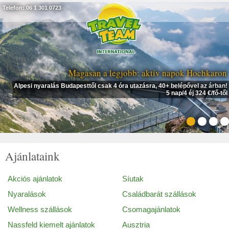
Telefon: 06 1 301 0723
Magasan a legjobb: aktív napok Hochkaron
Alpesi nyaralás Budapesttől csak 4 óra utazásra, 40+ belépővel az árban!
5 nap/4 éj 324 €/fő-től
Ajánlataink
Akciós ajánlatok
Síutak
Nyaralások
Családbarát szállások
Wellness szállások
Csomagajánlatok
Nassfeld kiemelt ajánlatok
Ausztria