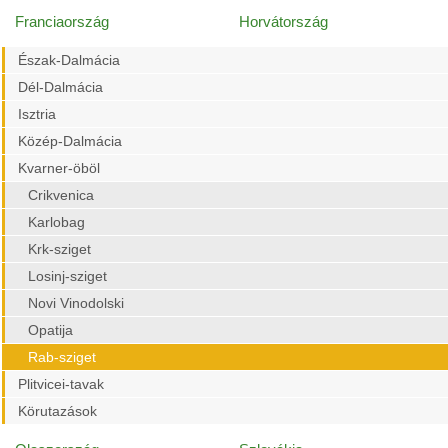
Franciaország
Horvátország
Észak-Dalmácia
Dél-Dalmácia
Isztria
Közép-Dalmácia
Kvarner-öböl
Crikvenica
Karlobag
Krk-sziget
Losinj-sziget
Novi Vinodolski
Opatija
Rab-sziget
Plitvicei-tavak
Körutazások