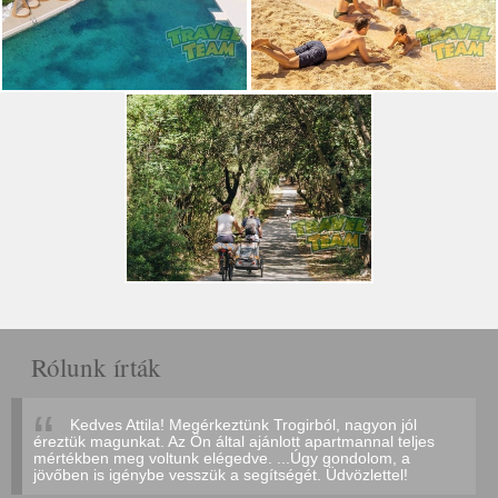
Rólunk írták
Kedves Attila! Megérkeztünk Trogirból, nagyon jól
éreztük magunkat. Az Ön által ajánlott apartmannal teljes
mértékben meg voltunk elégedve. ...Úgy gondolom, a
jövőben is igénybe vesszük a segítségét. Üdvözlettel!