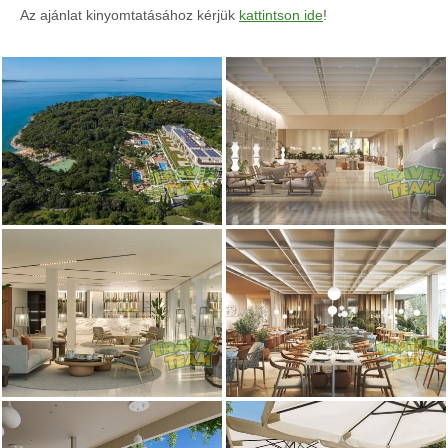
Az ajánlat kinyomtatásához kérjük
kattintson ide
!