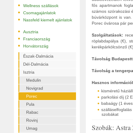
•
fős apartmanok foglal
Wellness szállások
•
számos szórakozási és
Csomagajánlatok
búvárközpont is van. 
•
Nassfeld kiemelt ajánlatok
Porec óvárosa pár per
•
Ausztria
Szolgáltatások:
recep
•
Franciaország
röplabdapálya (€), s
•
Horvátország
kerékpárkölcsönző (€),
Észak-Dalmácia
Távolság Budapestt
Dél-Dalmácia
Távolság a tengerpa
Isztria
Medulin
Hasznos információ
Novigrad
kisméretű háziáll
Porec
parkolási díj (2 
babaágy (1 éves 
Pula
szálláselfoglal
Rabac
szobákat
Rovinj
Szobák: Astra
Umag