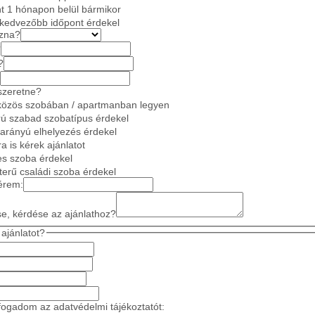
t 1 hónapon belül bármikor
gkedvezőbb időpont érdekel
azna?
?
?
szeretne?
közös szobában / apartmanban legyen
ú szabad szobatípus érdekel
 arányú elhelyezés érdekel
a is kérek ajánlatot
es szoba érdekel
gterű családi szoba érdekel
érem:
se, kérdése az ajánlathoz?
ajánlatot?
ogadom az adatvédelmi tájékoztatót: