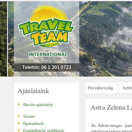
n
l
!
Telefon: 06 1 301 0723
Horvátország
Isztr
Ajánlataink
•
Akciós ajánlatok
Astra Zelena 
•
Síutak
•
Nyaralások
Az Adriai-tenger pa
•
Családbarát szállások
üdülőövezetben fekvő 