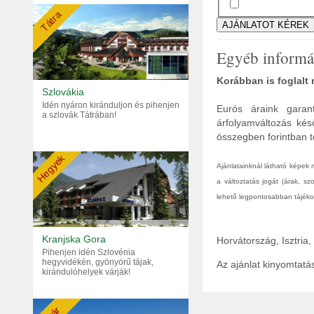
Tátra
Egyéb informá
Korábban is foglalt
Szlovákia
Idén nyáron kiránduljon és pihenjen
Eurós áraink garant
a szlovák Tátrában!
árfolyamváltozás kés
összegben forintban tö
Hegyek
Ajánlatainknál látható képek
a változtatás jogát (árak, s
lehető legpontosabban tájékoz
Kranjska Gora
Horvátország, Isztria
Pihenjen idén Szlovénia
hegyvidékén, gyönyörű tájak,
Az ajánlat kinyomtat
kirándulóhelyek várják!