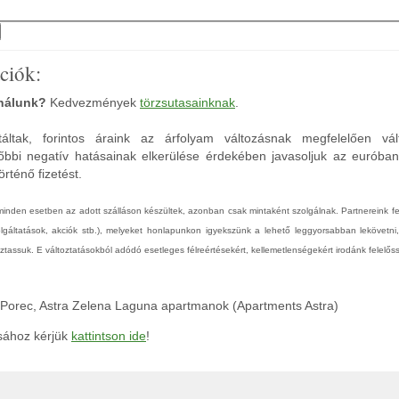
ciók:
 nálunk?
Kedvezmények
törzsutasainknak
.
áltak, forintos áraink az árfolyam változásnak megfelelően vál
őbbi negatív hatásainak elkerülése érdekében javasoljuk az euróba
rténő fizetést.
 minden esetben az adott szálláson készültek, azonban csak mintaként szolgálnak. Partnereink 
zolgáltatások, akciók stb.), melyeket honlapunkon igyekszünk a lehető leggyorsabban lekövetni
tassuk. E változtatásokból adódó esetleges félreértésekért, kellemetlenségekért irodánk felelőss
, Porec, Astra Zelena Laguna apartmanok (Apartments Astra)
ásához kérjük
kattintson ide
!