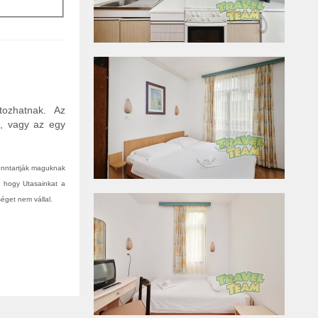
tozhatnak. Az
n, vagy az egy
fenntartják maguknak
, hogy Utasainkat a
éget nem vállal.