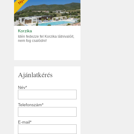
Nyár
Korzika
Idén fedezze fel Korzika látnivalóit,
nem fog csalódni!
Ajánlatkérés
Név*
Telefonszám*
E-mail*