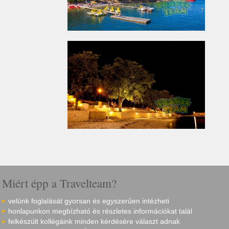
Miért épp a Travelteam?
velünk foglalását gyorsan és egyszerűen intézheti
honlapunkon megbízható és részletes információkat talál
felkészült kollégáink minden kérdésére választ adnak