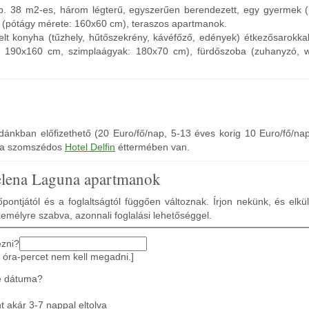
b. 38 m2-es, három légterű, egyszerűen berendezett, egy gyermek (
 (pótágy mérete: 160x60 cm), teraszos apartmanok.
relt konyha (tűzhely, hűtőszekrény, kávéfőző, edények) étkezősarokka
: 190x160 cm, szimplaágyak: 180x70 cm), fürdőszoba (zuhanyzó, wc
odánkban előfizethető (20 Euro/fő/nap, 5-13 éves korig 10 Euro/fő/na
s a szomszédos
Hotel Delfin
éttermében van.
elena Laguna apartmanok
pontjától és a foglaltságtól függően változnak. Írjon nekünk, és elkü
zemélyre szabva, azonnali foglalási lehetőséggel.
ezni?
 óra-percet nem kell megadni.]
e dátuma?
 akár 3-7 nappal eltolva