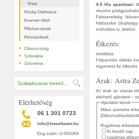
Vrsar
4-5 fős apartman:
k
részére pótágyazható
Közép-Dalmácia
Felszereltség: felsze
Kvarner-öböl
hálószoba (duplaágy
Plitvicei-tavak
műholdas tv, telefon.
Körutazások
Étkezés:
•
Olaszország
önellátás.
•
Szlovákia
Félpanziós ellátás ir
•
Szlovénia
ingyenes) Az étkezé
Árak: Astra Z
Az árak az utazás idő
elérhető ajánlatot – s
Elérhetőség
Ajánlatot kérek
Mikor szeretne érk
06 1 301 0723
[Dátumválasztásnál
info@travelteam.hu
Rugalmas érkezés
fix kezdő nap
Eng.szám: U-001064
rugalmas időpont