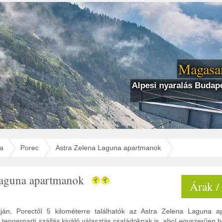
Magasan
Alpesi nyaralás Budape
ia
Porec
Astra Zelena Laguna apartmanok
Laguna apartmanok
Árak /
rtján, Porectől 5 kilométerre találhatók az Astra Zelena Laguna 
tengerparti szállás kiváló választás családoknak is, ahol egyszerűen 