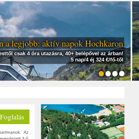
 a legjobb: aktív napok Hochkaron
sttől csak 4 óra utazásra, 40+ belépővel az árban!
5 nap/4 éj 324 €/fő-től
 Foglalás
apartmanok. Az
berendezett 4-5