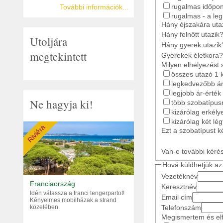
rugalmas időpon
További információk...
rugalmas - a le
Hány éjszakára ut
Hány felnőtt utazik
Utoljára
Hány gyerek utazik
megtekintett
Gyerekek életkora?
Milyen elhelyezést 
összes utazó 1 
legkedvezőbb ár
legjobb ár-érték
Ne hagyja ki!
több szobatípusr
kizárólag erkély
kizárólag két lé
Riviéra
Ezt a szobatípust k
Van-e további kéré
Hová küldhetjük az 
Vezetéknév
Franciaország
Keresztnév
Idén válassza a franci tengerpartot!
Email cím
Kényelmes mobilházak a strand
Telefonszám
közelében.
Megismertem és elf