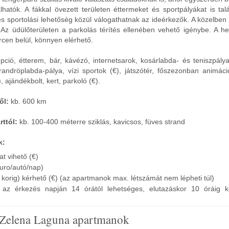
hatók. A fákkal övezett területen éttermeket és sportpályákat is tal
 sportolási lehetőség közül válogathatnak az ideérkezők. A közelben 
Az üdülőterületen a parkolás térítés ellenében vehető igénybe. A hel
cen belül, könnyen elérhető.
ció, étterem, bár, kávézó, internetsarok, kosárlabda- és teniszpálya,
trandröplabda-pálya, vízi sportok (€), játszótér, főszezonban animác
 ajándékbolt, kert, parkoló (€).
ől:
kb. 600 km
rttól:
kb. 100-400 méterre sziklás, kavicsos, füves strand
k:
at vihető (€)
Euro/autó/nap)
korig) kérhető (€) (az apartmanok max. létszámát nem lépheti túl)
ás az érkezés napján 14 órától lehetséges, elutazáskor 10 óráig k
 Zelena Laguna apartmanok