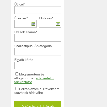
Úti cél*
Érkezés*
Elutazás*
Utazók száma*
Szállástípus, Árkategória
Egyéb kérés
Megismertem és
elfogadom az
adatvédelmi
tájékoztatót
Feliratkozom a Travelteam
utazások hírlevélre
Ajánlatot kérek