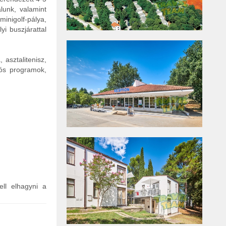
álunk, valamint
minigolf-pálya,
yi buszjárattal
 asztalitenisz,
iós programok,
ell elhagyni a