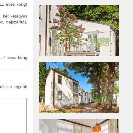
11 éves korig)
l, két kétágyas
, hajszárító),
p, 4 éves korig
ldjük a legjobb