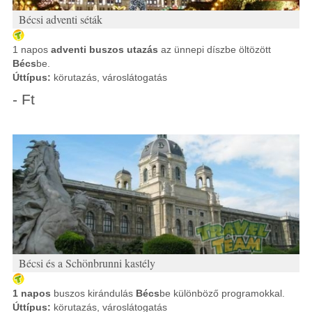
Bécsi adventi séták
1 napos
adventi buszos utazás
az ünnepi díszbe öltözött
Bécs
be.
Úttípus:
körutazás, városlátogatás
- Ft
Bécsi és a Schönbrunni kastély
1 napos
buszos kirándulás
Bécs
be különböző programokkal.
Úttípus:
körutazás, városlátogatás