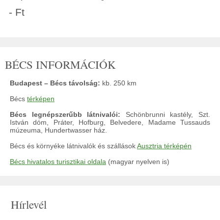
- Ft
BÉCS INFORMÁCIÓK
Budapest – Bécs távolság:
kb. 250 km
Bécs
térképen
Bécs legnépszerűbb látnivalói:
Schönbrunni kastély, Szt.
István dóm, Práter, Hofburg, Belvedere, Madame Tussauds
múzeuma, Hundertwasser ház.
Bécs és környéke látnivalók és szállások
Ausztria térképén
Bécs hivatalos turisztikai oldala
(magyar nyelven is)
Hírlevél