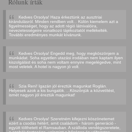
Rólunk írták
Kedves Orsolya! Haza érkeztünk az ausztriai
kirándulásról. Minden rendben volt... Külön kiemelem azt a
figyelmességet, hogy az adott régió látnivalóira,
nevezetességeire vonatkozó tájékoztatót mellékelték.
További eredményes munkát kívánunk.
Kedves Orsolya! Engedd meg, hogy megköszönjem a
munkádat. Soha egyetlen utazási irodában nem kaptam ilyen
kiszolgálást és soha nem voltam ennyire megelégedve, mint
most veletek. A hotel is nagyon jó volt.
Szia Reni! Igazán jól éreztük magunkat Roglán.
Helyesek azok a kis bungalók. ...Köszönjük a közvetítést,
ismét nagyon jól éreztük magunkat!
Kedves Orsolya! Szeretném kifejezni köszönetemet
ezért a csodás hétért, amit családom - három generáció -
együtt tölthetett el Ramsauban. A szálloda vendégszeretete,