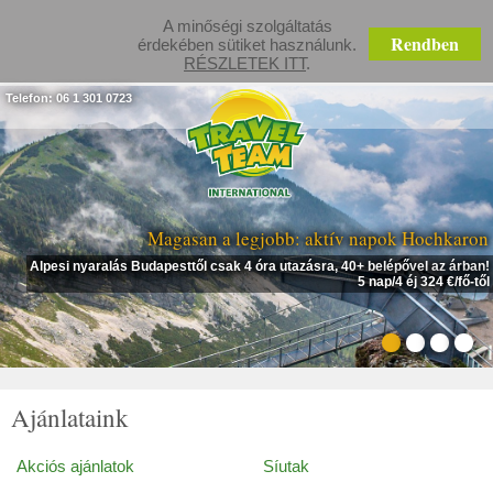
A minőségi szolgáltatás
Rendben
érdekében sütiket használunk.
RÉSZLETEK ITT
.
Telefon: 06 1 301 0723
Magasan a legjobb: aktív napok Hochkaron
Alpesi nyaralás Budapesttől csak 4 óra utazásra, 40+ belépővel az árban!
5 nap/4 éj 324 €/fő-től
Ajánlataink
Akciós ajánlatok
Síutak