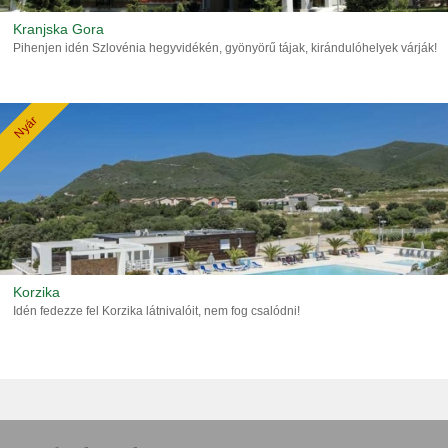
Kranjska Gora
Pihenjen idén Szlovénia hegyvidékén, gyönyörű tájak, kirándulóhelyek várják!
Nyár
Korzika
Idén fedezze fel Korzika látnivalóit, nem fog csalódni!