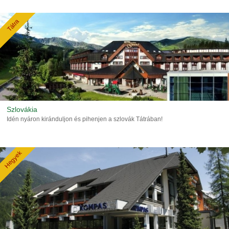
Tátra
Szlovákia
Idén nyáron kiránduljon és pihenjen a szlovák Tátrában!
Hegyek