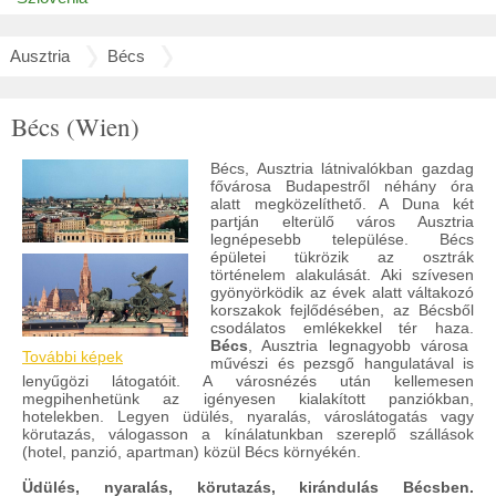
Ausztria
Bécs
Bécs (Wien)
Bécs, Ausztria látnivalókban gazdag
fővárosa Budapestről néhány óra
alatt megközelíthető. A Duna két
partján elterülő város Ausztria
legnépesebb települése. Bécs
épületei tükrözik az osztrák
történelem alakulását. Aki szívesen
gyönyörködik az évek alatt váltakozó
korszakok fejlődésében, az Bécsből
csodálatos emlékekkel tér haza.
Bécs
, Ausztria legnagyobb városa
További képek
művészi és pezsgő hangulatával is
lenyűgözi látogatóit. A városnézés után kellemesen
megpihenhetünk az igényesen kialakított panziókban,
hotelekben. Legyen üdülés, nyaralás, városlátogatás vagy
körutazás, válogasson a kínálatunkban szereplő szállások
(hotel, panzió, apartman) közül Bécs környékén.
Üdülés, nyaralás, körutazás, kirándulás Bécsben.