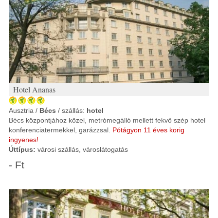
Hotel Ananas
Ausztria /
Bécs
/ szállás:
hotel
Bécs központjához közel, metrómegálló mellett fekvő szép hotel
konferenciatermekkel, garázzsal.
Pótágyon 11 éves korig
ingyenes!
Úttípus:
városi szállás, városlátogatás
- Ft