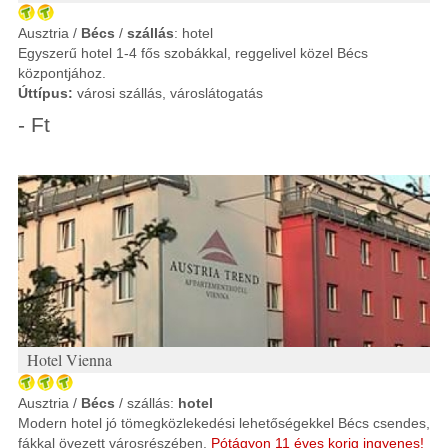
Ausztria /
Bécs
/
szállás
: hotel
Egyszerű hotel 1-4 fős szobákkal, reggelivel közel Bécs
központjához.
Úttípus:
városi szállás, városlátogatás
- Ft
Hotel Vienna
Ausztria /
Bécs
/ szállás:
hotel
Modern hotel jó tömegközlekedési lehetőségekkel Bécs csendes,
fákkal övezett városrészében.
Pótágyon 11 éves korig ingyenes!