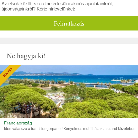
Az elsők között szeretne értesülni akciós ajánlatainkról,
újdonságainkról? Kérje hírlevelünket:
Feliratkozás
Ne hagyja ki!
Riviéra
Franciaország
Idén válassza a franci tengerpartot! Kényelmes mobilházak a strand közelében.