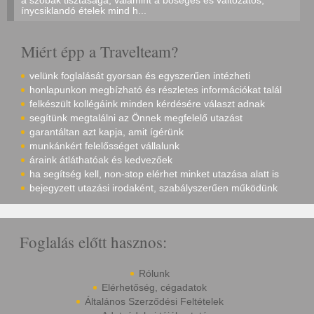
a szobák tisztasága, valamint a bőséges és változatos,
ínycsiklandó ételek mind h...
Miért épp a Travelteam?
velünk foglalását gyorsan és egyszerűen intézheti
honlapunkon megbízható és részletes információkat talál
felkészült kollégáink minden kérdésére választ adnak
segítünk megtalálni az Önnek megfelelő utazást
garantáltan azt kapja, amit ígérünk
munkánkért felelősséget vállalunk
áraink átláthatóak és kedvezőek
ha segítség kell, non-stop elérhet minket utazása alatt is
bejegyzett utazási irodaként, szabályszerűen működünk
Foglalás előtt hasznos:
Rólunk
Elérhetőség, cégadatok
Általános Szerződési Feltételek