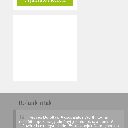
Rólunk írták
Kedves Dorottya! A csodálatos Wörthi tó-nál
eltöltött napok, nagy élményt jelentettek számunkra!
...Jövőre is elmegyünk ide! És köszönjük Dorottyának a