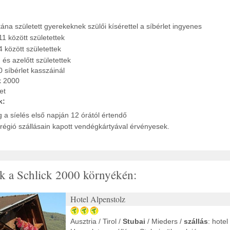
ána született gyerekeknek szülői kísérettel a síbérlet ingyenes
1 között születettek
 között születettek
és azelőtt születettek
 síbérlet kasszáinál
k 2000
et
k:
g a síelés első napján 12 órától értendő
a régió szállásain kapott vendégkártyával érvényesek.
ak a Schlick 2000 környékén:
Hotel Alpenstolz
Ausztria / Tirol /
Stubai
/ Mieders /
szállás
: hotel