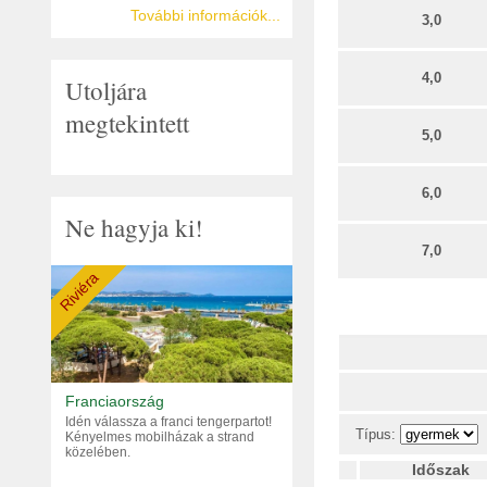
További információk...
3,0
4,0
Utoljára
megtekintett
5,0
6,0
Ne hagyja ki!
7,0
Riviéra
Franciaország
Idén válassza a franci tengerpartot!
Típus:
Kényelmes mobilházak a strand
közelében.
Időszak