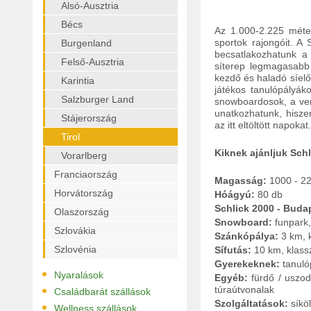
Alsó-Ausztria
Bécs
Az 1.000-2.225 méter
sportok rajongóit. A
Burgenland
becsatlakozhatunk a
Felső-Ausztria
síterep legmagasab
kezdő és haladó síel
Karintia
játékos tanulópályák
Salzburger Land
snowboardosok, a vers
unatkozhatunk, hisze
Stájerország
az itt eltöltött napokat.
Tirol
Kiknek ajánljuk Schl
Vorarlberg
Franciaország
Magasság:
1000 - 2
Horvátország
Hóágyú:
80 db
Schlick 2000 - Buda
Olaszország
Snowboard:
funpark
Szlovákia
Szánkópálya:
3 km, k
Szlovénia
Sífutás:
10 km, klass
Gyerekeknek:
tanuló
•
Nyaralások
Egyéb:
fürdő / uszod
•
túraútvonalak
Családbarát szállások
Szolgáltatások:
síkö
•
Wellness szállások