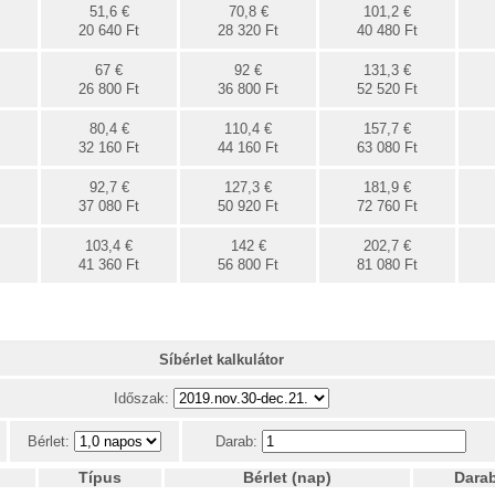
51,6 €
70,8 €
101,2 €
20 640 Ft
28 320 Ft
40 480 Ft
67 €
92 €
131,3 €
26 800 Ft
36 800 Ft
52 520 Ft
80,4 €
110,4 €
157,7 €
32 160 Ft
44 160 Ft
63 080 Ft
92,7 €
127,3 €
181,9 €
37 080 Ft
50 920 Ft
72 760 Ft
103,4 €
142 €
202,7 €
41 360 Ft
56 800 Ft
81 080 Ft
Síbérlet kalkulátor
Időszak:
Bérlet:
Darab:
Típus
Bérlet (nap)
Dara