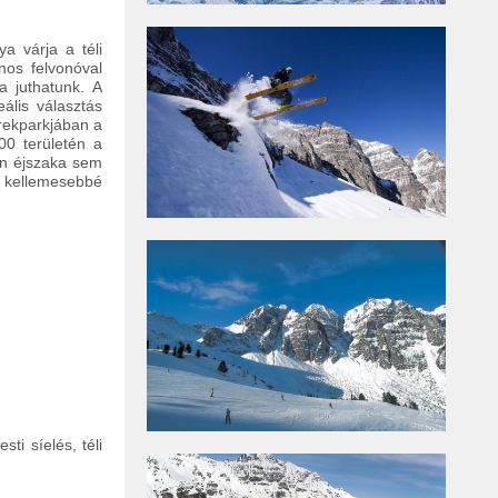
a várja a téli
nos felvonóval
a juthatunk. A
eális választás
rekparkjában a
00 területén a
en éjszaka sem
g kellemesebbé
ti síelés, téli