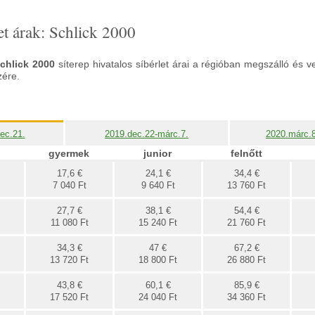
et árak: Schlick 2000
chlick 2000
síterep hivatalos síbérlet árai a régióban megszálló és 
zére.
ec.21.
2019.dec.22-márc.7.
2020.márc.8
gyermek
junior
felnőtt
17,6 €
24,1 €
34,4 €
7 040 Ft
9 640 Ft
13 760 Ft
27,7 €
38,1 €
54,4 €
11 080 Ft
15 240 Ft
21 760 Ft
34,3 €
47 €
67,2 €
13 720 Ft
18 800 Ft
26 880 Ft
43,8 €
60,1 €
85,9 €
17 520 Ft
24 040 Ft
34 360 Ft