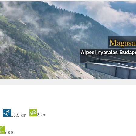
Magasan
Alpesi nyaralás Budape
3 km
13,5 km
7 db