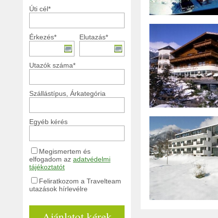
Úti cél*
Érkezés*
Elutazás*
Utazók száma*
Szállástípus, Árkategória
Egyéb kérés
Megismertem és
elfogadom az
adatvédelmi
tájékoztatót
Feliratkozom a Travelteam
utazások hírlevélre
Ajánlatot kérek