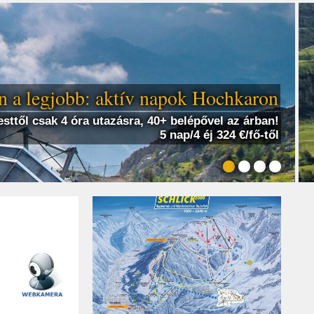
 a legjobb: aktív napok Hochkaron
sttől csak 4 óra utazásra, 40+ belépővel az árban!
5 nap/4 éj 324 €/fő-től