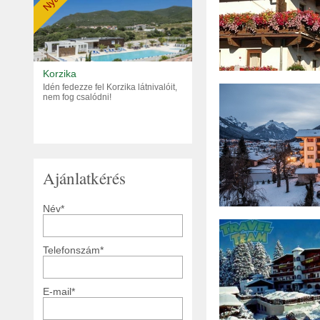
Nyár
Korzika
Idén fedezze fel Korzika látnivalóit,
nem fog csalódni!
Ajánlatkérés
Név*
Telefonszám*
E-mail*