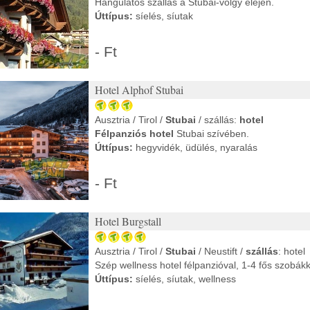
Hangulatos szállás a Stubai-völgy elején.
Úttípus:
síelés, síutak
- Ft
Hotel Alphof Stubai
Ausztria / Tirol /
Stubai
/ szállás:
hotel
Félpanziós hotel
Stubai szívében.
Úttípus:
hegyvidék, üdülés, nyaralás
- Ft
Hotel Burgstall
Ausztria / Tirol /
Stubai
/ Neustift /
szállás
: hotel
Szép wellness hotel félpanzióval, 1-4 fős szobákk
Úttípus:
síelés, síutak, wellness