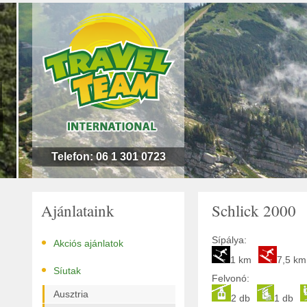
n
l
!
Telefon: 06 1 301 0723
Ajánlataink
Schlick 2000
•
Sípálya:
Akciós ajánlatok
1 km
7,5 km
•
Síutak
Felvonó:
Ausztria
2 db
1 db