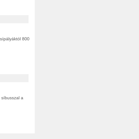
 sípályáktól 800
 síbusszal a