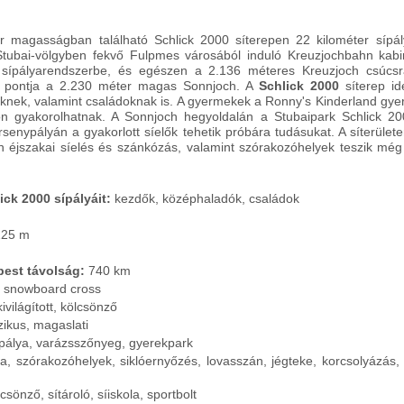
 magasságban található Schlick 2000 síterepen 22 kilométer sípály
 Stubai-völgyben fekvő Fulpmes városából induló Kreuzjochbahn kabi
 sípályarendszerbe, és egészen a 2.136 méteres Kreuzjoch csúcsr
b pontja a 2.230 méter magas Sonnjoch. A
Schlick 2000
síterep id
őknek, valamint családoknak is. A gyermekek a Ronny's Kinderland gye
on gyakorolhatnak. A Sonnjoch hegyoldalán a Stubaipark Schlick 20
enypályán a gyakorlott síelők tehetik próbára tudásukat. A síterület
n éjszakai síelés és szánkózás, valamint szórakozóhelyek teszik mé
ick 2000 sípályáit:
kezdők, középhaladók, családok
225 m
pest távolság:
740 km
, snowboard cross
ivilágított, kölcsönző
zikus, magaslati
pálya, varázsszőnyeg, gyerekpark
a, szórakozóhelyek, siklóernyőzés, lovasszán, jégteke, korcsolyázás, es
lcsönző, sítároló, síiskola, sportbolt