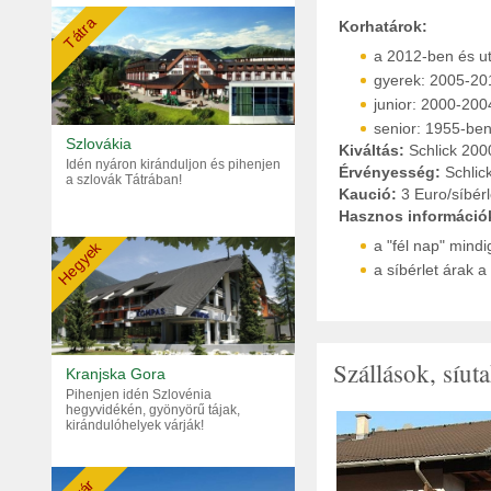
Tátra
Korhatárok:
a 2012-ben és ut
gyerek: 2005-201
junior: 2000-2004
senior: 1955-ben 
Szlovákia
Kiváltás:
Schlick 2000
Idén nyáron kiránduljon és pihenjen
Érvényesség:
Schlic
a szlovák Tátrában!
Kaució:
3 Euro/síbérl
Hasznos információ
a "fél nap" mindi
Hegyek
a síbérlet árak 
Szállások, síut
Kranjska Gora
Pihenjen idén Szlovénia
hegyvidékén, gyönyörű tájak,
kirándulóhelyek várják!