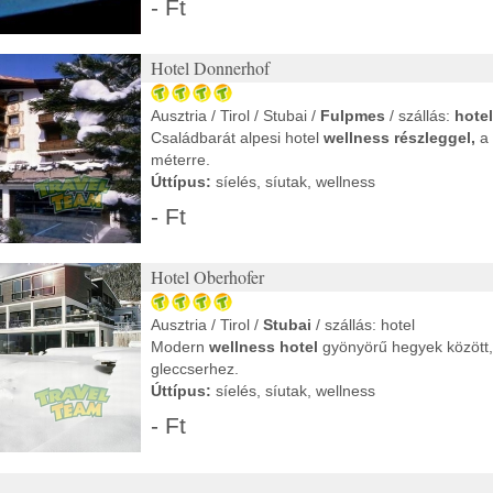
- Ft
Hotel Donnerhof
Ausztria / Tirol / Stubai /
Fulpmes
/ szállás:
hotel
Családbarát alpesi hotel
wellness részleggel,
a
méterre.
Úttípus:
síelés, síutak, wellness
- Ft
Hotel Oberhofer
Ausztria / Tirol /
Stubai
/ szállás: hotel
Modern
wellness hotel
gyönyörű hegyek között,
gleccserhez.
Úttípus:
síelés, síutak, wellness
- Ft