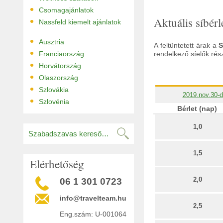
•
Csomagajánlatok
•
Aktuális síbérl
Nassfeld kiemelt ajánlatok
•
Ausztria
A feltüntetett árak a
S
•
Franciaország
rendelkező síelők rés
•
Horvátország
•
Olaszország
•
Szlovákia
2019.nov.30-d
•
Szlovénia
Bérlet (nap)
1,0
1,5
Elérhetőség
2,0
06 1 301 0723
info@travelteam.hu
2,5
Eng.szám: U-001064