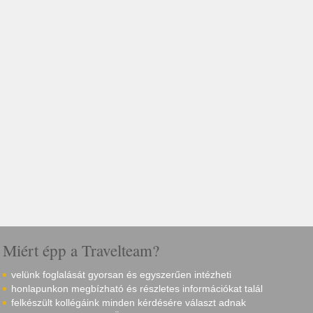
Miért épp a Travelteam?
velünk foglalását gyorsan és egyszerűen intézheti
honlapunkon megbízható és részletes információkat talál
felkészült kollégáink minden kérdésére választ adnak