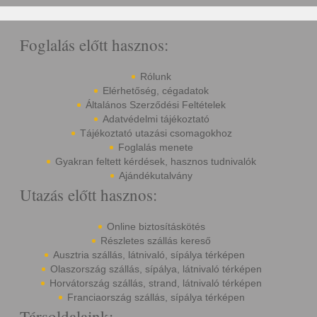
Foglalás előtt hasznos:
Rólunk
Elérhetőség, cégadatok
Általános Szerződési Feltételek
Adatvédelmi tájékoztató
Tájékoztató utazási csomagokhoz
Foglalás menete
Gyakran feltett kérdések, hasznos tudnivalók
Ajándékutalvány
Utazás előtt hasznos:
Online biztosításkötés
Részletes szállás kereső
Ausztria szállás, látnivaló, sípálya térképen
Olaszország szállás, sípálya, látnivaló térképen
Horvátország szállás, strand, látnivaló térképen
Franciaország szállás, sípálya térképen
Társoldalaink: