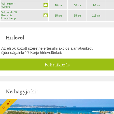
Valmeinier -
10
50
90
km
km
km
Valloire
Valmorel - St.
Francois
15
35
115
km
km
km
Longchamp
Hírlevél
Az elsők között szeretne értesülni akciós ajánlatainkról,
újdonságainkról? Kérje hírlevelünket:
Feliratkozás
Ne hagyja ki!
Riviéra