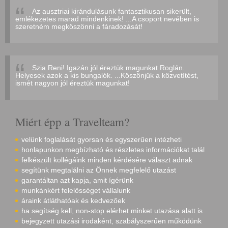
Az ausztriai kirándulásunk fantasztikusan sikerült,
emlékezetes marad mindenkinek! ...A csoport nevében is
szeretném megköszönni a fáradozását!
Szia Reni! Igazán jól éreztük magunkat Roglán.
Helyesek azok a kis bungalók. ...Köszönjük a közvetítést,
ismét nagyon jól éreztük magunkat!
Miért épp a Travelteam?
velünk foglalását gyorsan és egyszerűen intézheti
honlapunkon megbízható és részletes információkat talál
felkészült kollégáink minden kérdésére választ adnak
segítünk megtalálni az Önnek megfelelő utazást
garantáltan azt kapja, amit ígérünk
munkánkért felelősséget vállalunk
áraink átláthatóak és kedvezőek
ha segítség kell, non-stop elérhet minket utazása alatt is
bejegyzett utazási irodaként, szabályszerűen működünk