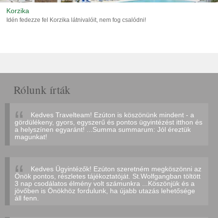
Korzika
Idén fedezze fel Korzika látnivalóit, nem fog csalódni!
Rólunk írták
Kedves Travelteam! Ezúton is köszönünk mindent - a
gördülékeny, gyors, egyszerű és pontos ügyintézést itthon és
a helyszínen egyaránt! ...Summa summarum: Jól éreztük
magunkat!
Kedves Ügyintézők! Ezúton szeretném megköszönni az
Önök pontos, részletes tájékoztatóját. St.Wolfgangban töltött
3 nap csodálatos élmény volt számunkra ...Köszönjük és a
jövőben is Önökhöz fordulunk, ha újabb utazás lehetősége
áll fenn.