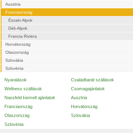
Ausztria
Franciaország
Északi-Alpok
Déli-Alpok
Francia Riviéra
Horvátország
Olaszország
Szlovákia
Szlovénia
Nyaralások
Családbarát szállások
Wellness szállások
Csomagajánlatok
Nassfeld kiemelt ajánlatok
Ausztria
Franciaország
Horvátország
Olaszország
Szlovákia
Szlovénia