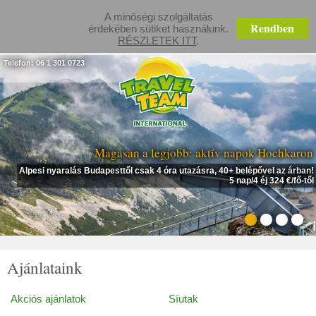
A minőségi szolgáltatás
Rendben
érdekében sütiket használunk.
RÉSZLETEK ITT
.
Telefon: 06 1 301 0723
Magasan a legjobb: aktív napok Hochkaron
Alpesi nyaralás Budapesttől csak 4 óra utazásra, 40+ belépővel az árban!
5 nap/4 éj 324 €/fő-től
Ajánlataink
Akciós ajánlatok
Síutak