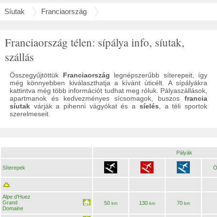
Síutak
Franciaország
Franciaország télen: sípálya info, síutak,
szállás
Összegyűjtöttük
Franciaország
legnépszerűbb síterepeit, így
még könnyebben kiválaszthatja a kívánt úticélt. A sípályákra
kattintva még több információt tudhat meg róluk. Pályaszállások,
apartmanok és kedvezményes sícsomagok, buszos
francia
síutak
várják a pihenni vágyókat és a
síelés
, a téli sportok
szerelmeseit.
Pályák
Síterepek
Ö
Alpe d'Huez
Grand
50
130
70
km
km
km
Domaine