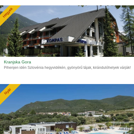
Hegyek
Kranjska Gora
Pihenjen idén Szlovénia hegyvidékén, gyönyörű tájak, kirándulóhelyek várják!
Nyár