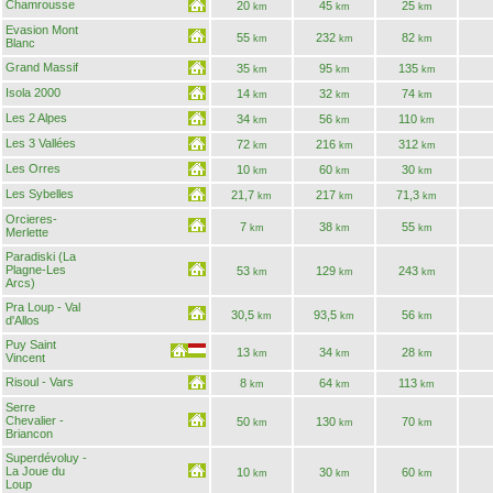
Chamrousse
20
45
25
km
km
km
Evasion Mont
55
232
82
km
km
km
Blanc
Grand Massif
35
95
135
km
km
km
Isola 2000
14
32
74
km
km
km
Les 2 Alpes
34
56
110
km
km
km
Les 3 Vallées
72
216
312
km
km
km
Les Orres
10
60
30
km
km
km
Les Sybelles
21,7
217
71,3
km
km
km
Orcieres-
7
38
55
km
km
km
Merlette
Paradiski (La
Plagne-Les
53
129
243
km
km
km
Arcs)
Pra Loup - Val
30,5
93,5
56
km
km
km
d'Allos
Puy Saint
13
34
28
km
km
km
Vincent
Risoul - Vars
8
64
113
km
km
km
Serre
Chevalier -
50
130
70
km
km
km
Briancon
Superdévoluy -
La Joue du
10
30
60
km
km
km
Loup