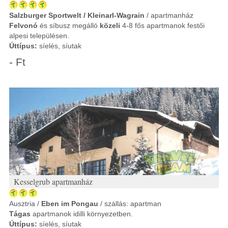
Salzburger Sportwelt / Kleinarl-Wagrain
/ apartmanház
Felvonó
és síbusz megálló
közeli
4-8 fős apartmanok festői
alpesi településen.
Úttípus:
síelés, síutak
- Ft
Kesselgrub apartmanház
Ausztria /
Eben im Pongau
/ szállás: apartman
Tágas
apartmanok idilli környezetben.
Úttípus:
síelés, síutak