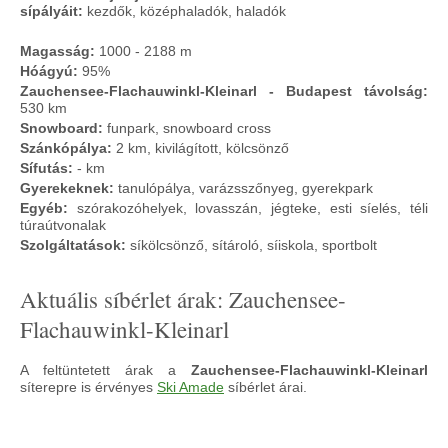
sípályáit:
kezdők, középhaladók, haladók
Magasság:
1000 - 2188 m
Hóágyú:
95%
Zauchensee-Flachauwinkl-Kleinarl - Budapest távolság:
530 km
Snowboard:
funpark, snowboard cross
Szánkópálya:
2 km, kivilágított, kölcsönző
Sífutás:
- km
Gyerekeknek:
tanulópálya, varázsszőnyeg, gyerekpark
Egyéb:
szórakozóhelyek, lovasszán, jégteke, esti síelés, téli
túraútvonalak
Szolgáltatások:
síkölcsönző, sítároló, síiskola, sportbolt
Aktuális síbérlet árak: Zauchensee-
Flachauwinkl-Kleinarl
A feltüntetett árak a
Zauchensee-Flachau
winkl-Kleinarl
síterepre is érvényes
Ski Amade
síbérlet árai.