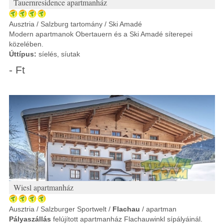
Tauernresidence apartmanház
Ausztria / Salzburg tartomány / Ski Amadé
Modern apartmanok Obertauern és a Ski Amadé síterepei
közelében.
Úttípus:
síelés, síutak
- Ft
Wiesl apartmanház
Ausztria / Salzburger Sportwelt /
Flachau
/ apartman
Pályaszállás
felújított apartmanház Flachauwinkl sípályáinál.