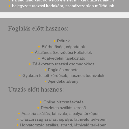
ha segítség kell, non-stop elérhet minket utazása alatt is
bejegyzett utazási irodaként, szabályszerűen működünk
Foglalás előtt hasznos:
Rólunk
Elérhetőség, cégadatok
Általános Szerződési Feltételek
Adatvédelmi tájékoztató
Tájékoztató utazási csomagokhoz
Foglalás menete
Gyakran feltett kérdések, hasznos tudnivalók
Ajándékutalvány
Utazás előtt hasznos:
Online biztosításkötés
Részletes szállás kereső
Ausztria szállás, látnivaló, sípálya térképen
Olaszország szállás, sípálya, látnivaló térképen
Horvátország szállás, strand, látnivaló térképen