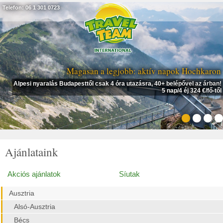
Telefon: 06 1 301 0723
Magasan a legjobb: aktív napok Hochkaron
alás Budapesttől csak 4 óra utazásra, 40+ belépővel az árban!
Napsü
5 nap/4 éj 324 €/fő-től
Ajánlataink
Akciós ajánlatok
Síutak
Ausztria
Alsó-Ausztria
Bécs