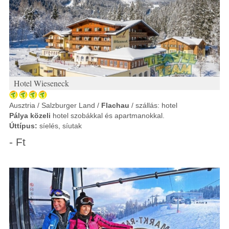
Hotel Wieseneck
Ausztria / Salzburger Land /
Flachau
/ szállás: hotel
Pálya közeli
hotel szobákkal és apartmanokkal.
Úttípus:
síelés, síutak
- Ft