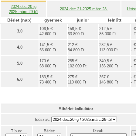
2024.dec.20-ig
2024.dec.21-2025.márc.28.
Utós
2025.márc.29-től
Bérlet (nap)
gyermek
junior
felnőtt
106,5 €
159,5 €
212,5 €
- €
3,0
42 600 Ft
63 800 Ft
85 000 Ft
- F
141,5 €
212 €
282,5 €
- €
4,0
56 600 Ft
84 800 Ft
113 000 Ft
- F
170 €
255 €
340,5 €
- €
5,0
68 000 Ft
102 000 Ft
136 200 Ft
- F
183,5 €
275 €
367 €
- €
6,0
73 400 Ft
110 000 Ft
146 800 Ft
- F
Síbérlet kalkulátor
Időszak:
Darab:
Típus:
Bérlet: