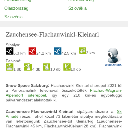
Olaszország
Szlovákia
Szlovénia
Zauchensee-Flachauwinkl-Kleinarl
Sípálya:
2 km
6,3 km
24,2 km
42,5 km
Felvonó:
1 db
4 db
13 db
10 db
Snow Space Salzburg:
Flachauwinkl-Kleinarl síterepet 2021-től
a Panoramalink felvonóval összekötötték
Flachau-Wagrain-
Alpendorf sítereppel
, így egy 210 km-es egybefüggő
pályarendszert alakítottak ki.
Zauchensee-Flachauwinkl-Kleinarl
sípályarendszere a
Ski
Amadé
része, ahol közel 73 kilométer sípálya meghódítására
van lehetőségünk Zauchensee-től Kleinarl-ig (Zauchensee-
Flachauwinkl 45 km, Flachauwinkl-Kleinarl 28 km). Flachauwinkl