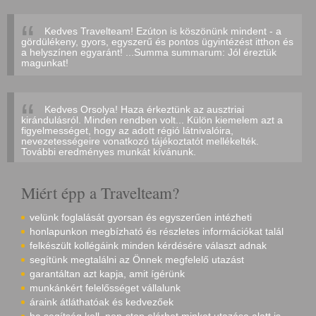
Kedves Travelteam! Ezúton is köszönünk mindent - a
gördülékeny, gyors, egyszerű és pontos ügyintézést itthon és
a helyszínen egyaránt! ...Summa summarum: Jól éreztük
magunkat!
Kedves Orsolya! Haza érkeztünk az ausztriai
kirándulásról. Minden rendben volt... Külön kiemelem azt a
figyelmességet, hogy az adott régió látnivalóira,
nevezetességeire vonatkozó tájékoztatót mellékelték.
További eredményes munkát kívánunk.
Miért épp a Travelteam?
velünk foglalását gyorsan és egyszerűen intézheti
honlapunkon megbízható és részletes információkat talál
felkészült kollégáink minden kérdésére választ adnak
segítünk megtalálni az Önnek megfelelő utazást
garantáltan azt kapja, amit ígérünk
munkánkért felelősséget vállalunk
áraink átláthatóak és kedvezőek