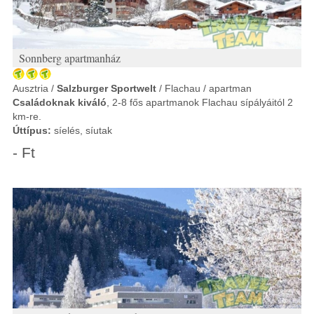
Sonnberg apartmanház
Ausztria /
Salzburger Sportwelt
/ Flachau / apartman
Családoknak kiváló
, 2-8 fős apartmanok Flachau sípályáitól 2
km-re.
Úttípus:
síelés, síutak
- Ft