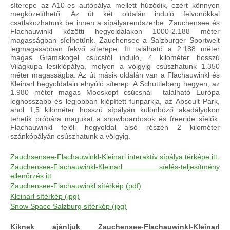
síterepe az A10-es autópálya mellett húzódik, ezért könnyen
megközelíthető. Az út két oldalán induló felvonókkal
csatlakozhatunk be innen a sípályarendszerbe. Zauchensee és
Flachauwinkl közötti hegyoldalakon 1000-2.188 méter
magasságban síelhetünk. Zauchensee a Salzburger Sportwelt
legmagasabban fekvő síterepe. Itt található a 2.188 méter
magas Gramskogel csúcstól induló, 4 kilométer hosszú
Világkupa lesiklópálya, melyen a völgyig csúszhatunk 1.350
méter magasságba. Az út másik oldalán van a Flachauwinkl és
Kleinarl hegyoldalain elnyúló síterep. A Schuttleberg hegyen, az
1.980 méter magas Mooskopf csúcsnál található Európa
leghosszabb és legjobban kiépített funparkja, az Absoult Park,
ahol 1,5 kilométer hosszú sípályán különböző akadályokon
tehetik próbára magukat a snowboardosok és freeride síelők.
Flachauwinkl felőli hegyoldal alsó részén 2 kilométer
szánkópályán csúszhatunk a völgyig.
Zauchsensee-Flachauwinkl-Kleinarl interaktív sípálya térképe itt.
Zauchensee-Flachauwinkl-Kleinarl síelés-teljesítmény
ellenőrzés itt.
Zauchensee-Flachauwinkl sítérkép (pdf)
Kleinarl sítérkép (jpg)
Snow Space Salzburg sítérkép (jpg)
Kiknek ajánljuk Zauchensee-Flachauwinkl-Kleinarl