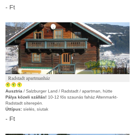
- Ft
Radstadt apartmanház
Ausztria
/ Salzburger Land / Radstadt / apartman, hütte
Pálya közeli szállás!
10-12 fős szaunás faház Altenmarkt-
Radstadt síterepén.
Úttípus:
síelés, síutak
- Ft