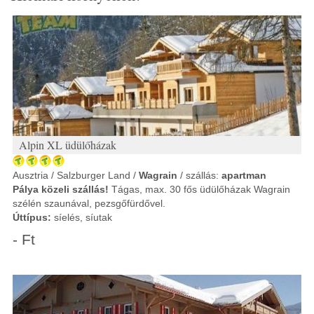
Alpin XL üdülőházak
Ausztria / Salzburger Land /
Wagrain
/ szállás:
apartman
Pálya közeli szállás!
Tágas, max. 30 fős üdülőházak Wagrain
szélén szaunával, pezsgőfürdővel.
Úttípus:
síelés, síutak
- Ft