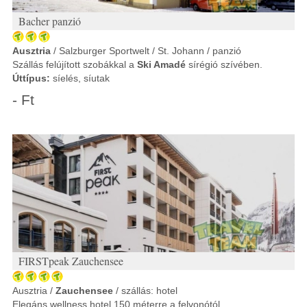
Bacher panzió
Ausztria
/ Salzburger Sportwelt / St. Johann / panzió
Szállás felújított szobákkal a
Ski Amadé
sírégió szívében.
Úttípus:
síelés, síutak
- Ft
FIRSTpeak Zauchensee
Ausztria /
Zauchensee
/ szállás: hotel
Elegáns wellness hotel 150 méterre a felvonótól.