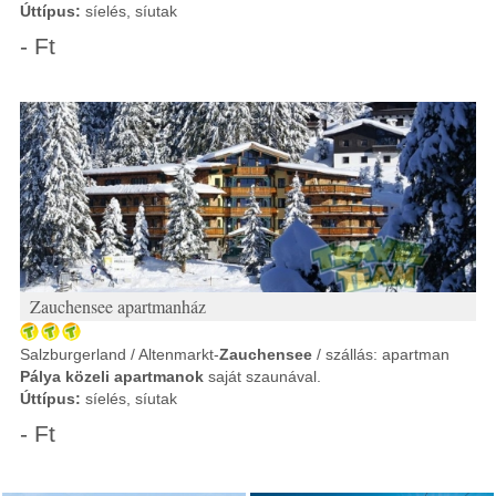
Úttípus:
síelés, síutak
- Ft
Zauchensee apartmanház
Salzburgerland / Altenmarkt-
Zauchensee
/ szállás: apartman
Pálya közeli apartmanok
saját szaunával.
Úttípus:
síelés, síutak
- Ft