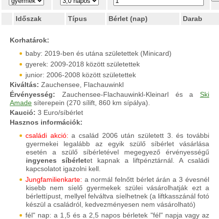
Időszak
Típus
Bérlet (nap)
Darab
Korhatárok:
baby: 2019-ben és utána születettek (Minicard)
gyerek: 2009-2018 között születettek
junior: 2006-2008 között születettek
Kiváltás:
Zauchensee, Flachauwinkl
Érvényesség:
Zauchensee-Flachauwinkl-Kleinarl és a
Ski
Amade
síterepein (270 sílift, 860 km sípálya).
Kaució:
3 Euro/síbérlet
Hasznos információk:
családi akció:
a család 2006 után született 3. és további
gyermekei legalább az egyik szülő síbérlet vásárlása
esetén a szülő síbérletével megegyező érvényességű
ingyenes síbérlet
et kapnak a liftpénztárnál. A családi
kapcsolatot igazolni kell.
Jungfamilienkarte:
a normál felnőtt bérlet árán a 3 évesnél
kisebb nem síelő gyermekek szülei vásárolhatják ezt a
bérlettípust, mellyel felváltva síelhetnek (a liftkasszánál fotó
készül a családról, kedvezményesen nem vásárolható)
fél" nap: a 1,5 és a 2,5 napos bérletek "fél" napja vagy az