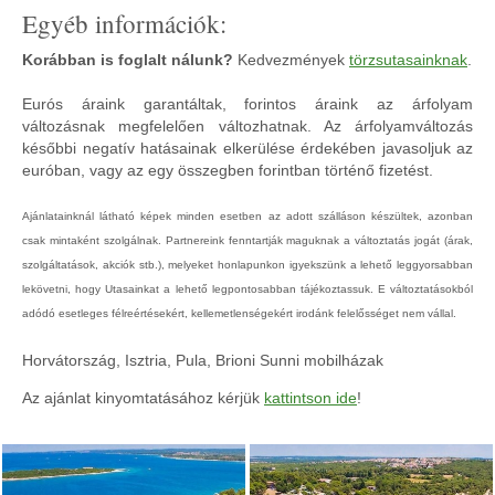
Egyéb információk:
Korábban is foglalt nálunk?
Kedvezmények
törzsutasainknak
.
Eurós áraink garantáltak, forintos áraink az árfolyam
változásnak megfelelően változhatnak. Az árfolyamváltozás
későbbi negatív hatásainak elkerülése érdekében javasoljuk az
euróban, vagy az egy összegben forintban történő fizetést.
Ajánlatainknál látható képek minden esetben az adott szálláson készültek, azonban
csak mintaként szolgálnak. Partnereink fenntartják maguknak a változtatás jogát (árak,
szolgáltatások, akciók stb.), melyeket honlapunkon igyekszünk a lehető leggyorsabban
lekövetni, hogy Utasainkat a lehető legpontosabban tájékoztassuk. E változtatásokból
adódó esetleges félreértésekért, kellemetlenségekért irodánk felelősséget nem vállal.
Horvátország, Isztria, Pula, Brioni Sunni mobilházak
Az ajánlat kinyomtatásához kérjük
kattintson ide
!