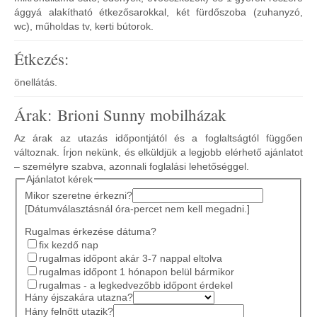
ággyá alakítható étkezősarokkal, két fürdőszoba (zuhanyzó,
wc), műholdas tv, kerti bútorok.
Étkezés:
önellátás.
Árak: Brioni Sunny mobilházak
Az árak az utazás időpontjától és a foglaltságtól függően
változnak. Írjon nekünk, és elküldjük a legjobb elérhető ajánlatot
– személyre szabva, azonnali foglalási lehetőséggel.
Ajánlatot kérek
Mikor szeretne érkezni?
[Dátumválasztásnál óra-percet nem kell megadni.]
Rugalmas érkezése dátuma?
fix kezdő nap
rugalmas időpont akár 3-7 nappal eltolva
rugalmas időpont 1 hónapon belül bármikor
rugalmas - a legkedvezőbb időpont érdekel
Hány éjszakára utazna?
Hány felnőtt utazik?