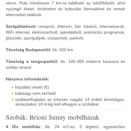
város, Pula mindössze 7 km-re található az üdülőfalutól, ahol
nyüzsgő életet, történelmi és kulturális látnivalókat és remek
éttermeket találunk.
Szolgáltatások:
recepció, étterem, bár, kávézó, internetsarok,
WiFi internet, élelmiszerbolt, ajándékbolt, animációs programok,
játszótér, sportpályák, vízisportok, parkoló.
Távolság Budapesttől:
kb. 620 km
Távolság a tengerparttól:
kb. 100-300 méterre kavicsos és
sziklás strand
Hasznos információk:
háziállat vihető (€)
babaágy nem kérhető
szálláselfoglalás az érkezés napján 14 órától lehetséges,
elutazáskor 10 óráig kell elhagyni a szobákat
Szobák: Brioni Sunny mobilházak
4 fős mobilház
: kb. 24 m2-es, 3 légterű, egyszerűen