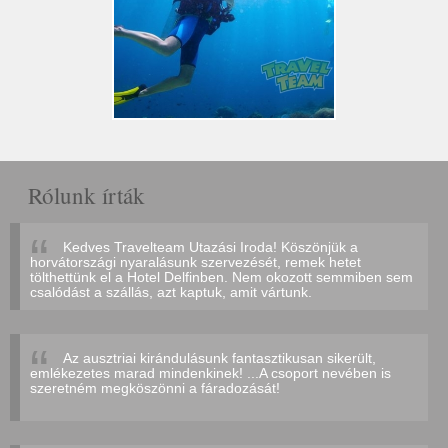
Rólunk írták
Kedves Travelteam Utazási Iroda! Köszönjük a
horvátországi nyaralásunk szervezését, remek hetet
tölthettünk el a Hotel Delfinben. Nem okozott semmiben sem
csalódást a szállás, azt kaptuk, amit vártunk.
Az ausztriai kirándulásunk fantasztikusan sikerült,
emlékezetes marad mindenkinek! ...A csoport nevében is
szeretném megköszönni a fáradozását!