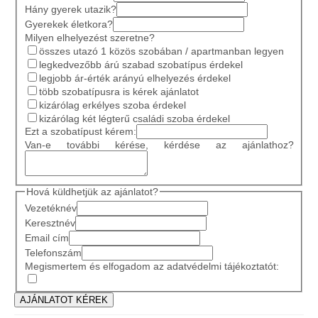
Hány gyerek utazik?
Gyerekek életkora?
Milyen elhelyezést szeretne?
összes utazó 1 közös szobában / apartmanban legyen
legkedvezőbb árú szabad szobatípus érdekel
legjobb ár-érték arányú elhelyezés érdekel
több szobatípusra is kérek ajánlatot
kizárólag erkélyes szoba érdekel
kizárólag két légterű családi szoba érdekel
Ezt a szobatípust kérem:
Van-e további kérése, kérdése az ajánlathoz?
Hová küldhetjük az ajánlatot?
Vezetéknév
Keresztnév
Email cím
Telefonszám
Megismertem és elfogadom az adatvédelmi tájékoztatót: