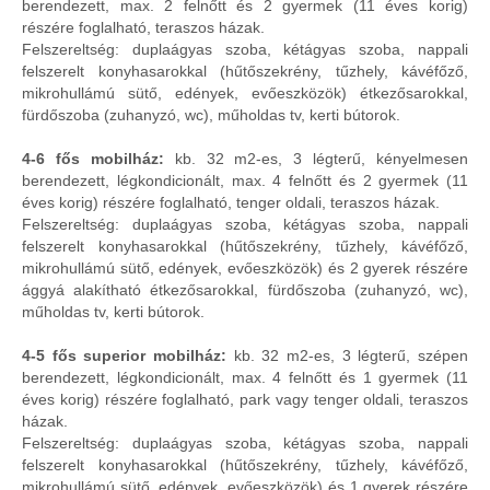
berendezett, max. 2 felnőtt és 2 gyermek (11 éves korig)
részére foglalható, teraszos házak.
Felszereltség: duplaágyas szoba, kétágyas szoba, nappali
felszerelt konyhasarokkal (hűtőszekrény, tűzhely, kávéfőző,
mikrohullámú sütő, edények, evőeszközök) étkezősarokkal,
fürdőszoba (zuhanyzó, wc), műholdas tv, kerti bútorok.
4-6 fős mobilház:
kb. 32 m2-es, 3 légterű, kényelmesen
berendezett, légkondicionált, max. 4 felnőtt és 2 gyermek (11
éves korig) részére foglalható, tenger oldali, teraszos házak.
Felszereltség: duplaágyas szoba, kétágyas szoba, nappali
felszerelt konyhasarokkal (hűtőszekrény, tűzhely, kávéfőző,
mikrohullámú sütő, edények, evőeszközök) és 2 gyerek részére
ággyá alakítható étkezősarokkal, fürdőszoba (zuhanyzó, wc),
műholdas tv, kerti bútorok.
4-5 fős superior mobilház:
kb. 32 m2-es, 3 légterű, szépen
berendezett, légkondicionált, max. 4 felnőtt és 1 gyermek (11
éves korig) részére foglalható, park vagy tenger oldali, teraszos
házak.
Felszereltség: duplaágyas szoba, kétágyas szoba, nappali
felszerelt konyhasarokkal (hűtőszekrény, tűzhely, kávéfőző,
mikrohullámú sütő, edények, evőeszközök) és 1 gyerek részére