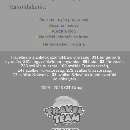
Társoldalaink:
Ausztria - nyári programok
Ausztria - síelés
Ausztria blog
Nassfeld Információs Iroda
Ha térkép kell: Frigoria
Travelteam ajánlatok számokban:
6
ország,
331
tengerparti
nyaralás,
881
hegyvidéki/tóparti nyaralás,
865
síút,
83
körutazás.
723
szállás Ausztria,
100
szállás Franciaország,
147
szállás Horvátország,
272
szállás Olaszország,
17
szállás Szlovákia,
33
szállás Szlovénia legnépszerűbb
üdülőhelyein.
2009 - 2026 CIT Group