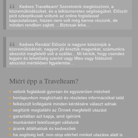
Kedves Travelteam! Szeretnénk megköszönni, a
közreműködésüket, és a lelkiismeretes segítségüket. Először
picit szkeptikusak voltunk az online foglalással
kapcsolatosan, hiszen nem volt még benne részünk, de
minden rendben zajlott. ...Biztosak lehe...
Kedves Renáta! Először is nagyon köszönjük a
közreműködését, nagyon jól éreztük magunkat, számunkra
abszolút megfelelő volt a szállás... Mi kértük, hogy csendes
legyen és lehetőség szerint vagy liftes vagy földszinti:
abszolút mértékben figyelembe...
Miért épp a Travelteam?
velünk foglalását gyorsan és egyszerűen intézheti
honlapunkon megbízható és részletes információkat talál
felkészült kollégáink minden kérdésére választ adnak
segítünk megtalálni az Önnek megfelelő utazást
garantáltan azt kapja, amit ígérünk
munkánkért felelősséget vállalunk
áraink átláthatóak és kedvezőek
ha segítség kell, non-stop elérhet minket utazása alatt is