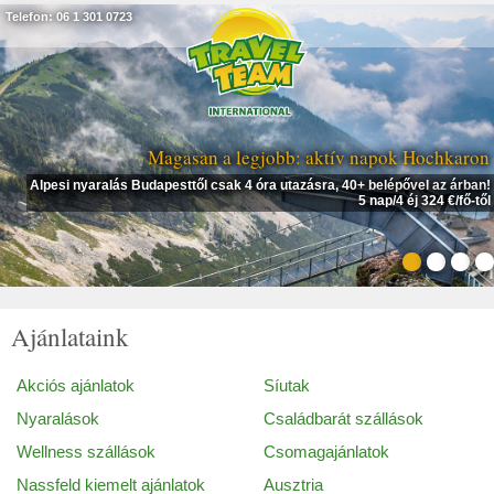
Telefon: 06 1 301 0723
Magasan a legjobb: aktív napok Hochkaron
Alpesi nyaralás Budapesttől csak 4 óra utazásra, 40+ belépővel az árban!
5 nap/4 éj 324 €/fő-től
Ajánlataink
Akciós ajánlatok
Síutak
Nyaralások
Családbarát szállások
Wellness szállások
Csomagajánlatok
Nassfeld kiemelt ajánlatok
Ausztria