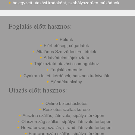
bejegyzett utazási irodaként, szabályszerűen működünk
Foglalás előtt hasznos:
Rólunk
Elérhetőség, cégadatok
Általános Szerződési Feltételek
Adatvédelmi tájékoztató
Tájékoztató utazási csomagokhoz
Foglalás menete
Gyakran feltett kérdések, hasznos tudnivalók
Ajándékutalvány
Utazás előtt hasznos:
Online biztosításkötés
Részletes szállás kereső
Ausztria szállás, látnivaló, sípálya térképen
Olaszország szállás, sípálya, látnivaló térképen
Horvátország szállás, strand, látnivaló térképen
Franciaország szállás, sípálya térképen