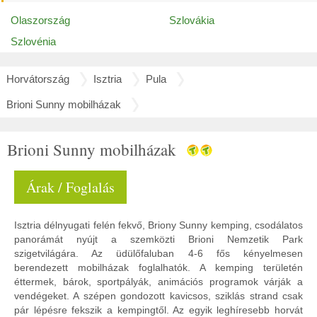
Olaszország
Szlovákia
Szlovénia
Horvátország
Isztria
Pula
Brioni Sunny mobilházak
Brioni Sunny mobilházak
Árak / Foglalás
Isztria délnyugati felén fekvő, Briony Sunny kemping, csodálatos
panorámát nyújt a szemközti Brioni Nemzetik Park
szigetvilágára. Az üdülőfaluban 4-6 fős kényelmesen
berendezett mobilházak foglalhatók. A kemping területén
éttermek, bárok, sportpályák, animációs programok várják a
vendégeket. A szépen gondozott kavicsos, sziklás strand csak
pár lépésre fekszik a kempingtől. Az egyik leghíresebb horvát