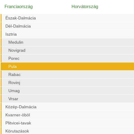
Franciaország
Horvátország
Észak-Dalmácia
Dél-Dalmácia
Isztria
Medulin
Novigrad
Porec
Pula
Rabac
Rovinj
Umag
Vrsar
Közép-Dalmácia
Kvarner-öböl
Plitvicei-tavak
Körutazások