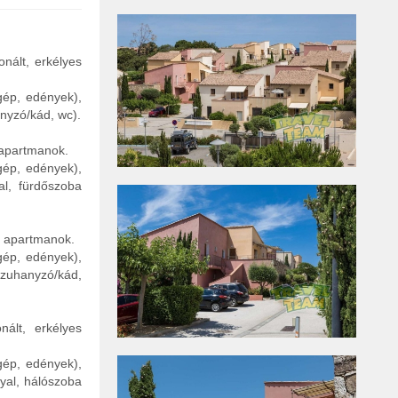
onált, erkélyes
gép, edények),
nyzó/kád, wc).
s apartmanok.
gép, edények),
al, fürdőszoba
es apartmanok.
gép, edények),
(zuhanyzó/kád,
nált, erkélyes
gép, edények),
yal, hálószoba