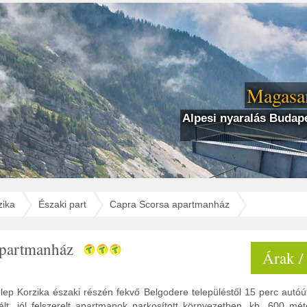
Magasan
Alpesi nyaralás Budape
zika
Északi part
Capra Scorsa apartmanház
apartmanház
Árak /
ep Korzika északi részén fekvő Belgodere településtől 15 perc autóút
nált, jól felszerelt apartmanok parkosított környezetben, kb. 600 mé