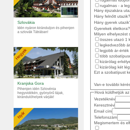
rugalmas - a le
Hány éjszakára ut
Hány felnőtt utazik
Hány gyerek utazik
Szlovákia
Idén nyáron kiránduljon és pihenjen
Gyerekek életkora?
a szlovák Tátrában!
Milyen elhelyezést 
összes utazó 1 
legkedvezőbb ár
Hegyek
legjobb ár-érték
több szobatípusr
kizárólag erkély
kizárólag két lé
Ezt a szobatípust k
Kranjska Gora
Van-e további kéré
Pihenjen idén Szlovénia
Hová küldhetjük az 
hegyvidékén, gyönyörű tájak,
kirándulóhelyek várják!
Vezetéknév
Keresztnév
Email cím
Nyár
Telefonszám
Megismertem és elf