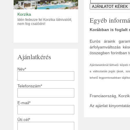
Korzika
Egyéb informá
Idén fedezze fel Korzika látnivalóit,
nem fog csalódni!
Korábban is foglalt
Eurós áraink garant
árfolyamváltozás kés
összegben forintban tö
Ajánlatkérés
Ajánlatainknál látható képek
Név*
a változtatás jogát (árak, s
lehető legpontosabban tájékoz
Telefonszám*
Franciaország, Korzi
E-mail*
Az ajánlat kinyomtat
Úti cél*