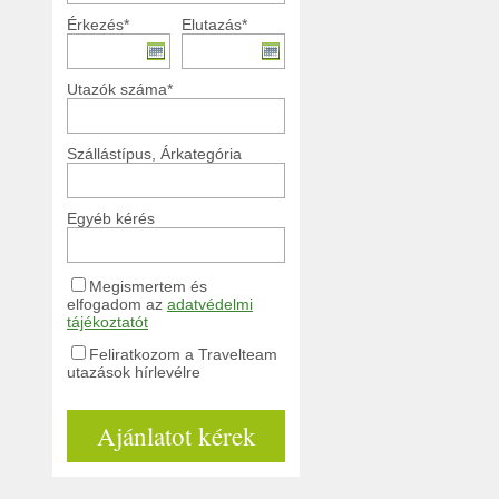
Érkezés*
Elutazás*
Utazók száma*
Szállástípus, Árkategória
Egyéb kérés
Megismertem és
elfogadom az
adatvédelmi
tájékoztatót
Feliratkozom a Travelteam
utazások hírlevélre
Ajánlatot kérek