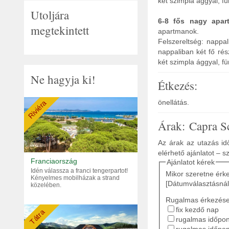
két szimpla ággyal, f
Utoljára
6-8 fős nagy apa
megtekintett
apartmanok.
Felszereltség: nappa
nappaliban két fő rés
két szimpla ággyal, f
Ne hagyja ki!
Étkezés:
önellátás.
Riviéra
Árak: Capra S
Az árak az utazás idő
elérhető ajánlatot – s
Franciaország
Ajánlatot kérek
Idén válassza a franci tengerpartot!
Mikor szeretne érk
Kényelmes mobilházak a strand
[Dátumválasztásnál
közelében.
Rugalmas érkezés
fix kezdő nap
Tátra
rugalmas időpont
rugalmas időpon