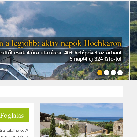
 a legjobb: aktív napok Hochkaron
sttől csak 4 óra utazásra, 40+ belépővel az árban!
5 nap/4 éj 324 €/fő-től
 Foglalás
ra található. A
terre vannak a