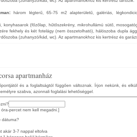
ürdőszoba (zuhanyzó/kád, wc). Az apartmanokhoz kis kertrész tartozik.
rtman:
három légterű, 65-75 m2 alapterületű, galériás, légkondicio
li, konyhasarok (főzőlap, hűtőszekrény, mikrohullámú sütő, mosogató
zére fekhely és két fotelágy (nem összetolható), hálószoba dupla ágg
ürdőszoba (zuhanyzó/kád, wc). Az apartmanokhoz kis kertrész és garázs 
corsa apartmanház
pontjától és a foglaltságtól függően változnak. Írjon nekünk, és elkü
zemélyre szabva, azonnali foglalási lehetőséggel.
ezni?
 óra-percet nem kell megadni.]
e dátuma?
 akár 3-7 nappal eltolva
t 1 hónapon belül bármikor