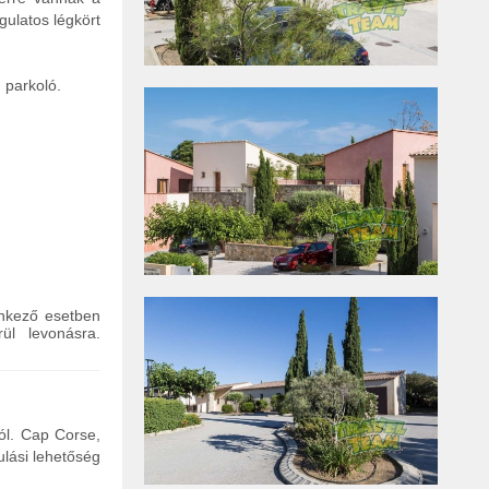
gulatos légkört
 parkoló.
enkező esetben
ül levonásra.
tól. Cap Corse,
ulási lehetőség