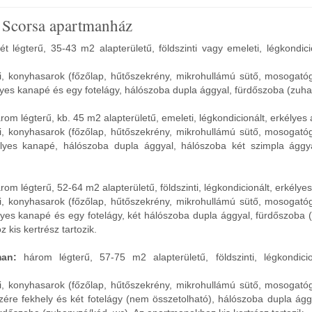
 Scorsa apartmanház
ét légterű, 35-43 m2 alapterületű, földszinti vagy emeleti, légkondici
li, konyhasarok (főzőlap, hűtőszekrény, mikrohullámú sütő, mosogató
yes kanapé és egy fotelágy, hálószoba dupla ággyal, fürdőszoba (zuha
rom légterű, kb. 45 m2 alapterületű, emeleti, légkondicionált, erkélye
li, konyhasarok (főzőlap, hűtőszekrény, mikrohullámú sütő, mosogató
lyes kanapé, hálószoba dupla ággyal, hálószoba két szimpla ággy
rom légterű, 52-64 m2 alapterületű, földszinti, légkondicionált, erkély
li, konyhasarok (főzőlap, hűtőszekrény, mikrohullámú sütő, mosogató
yes kanapé és egy fotelágy, két hálószoba dupla ággyal, fürdőszoba 
kis kertrész tartozik.
man:
három légterű, 57-75 m2 alapterületű, földszinti, légkondicio
li, konyhasarok (főzőlap, hűtőszekrény, mikrohullámú sütő, mosogató
zére fekhely és két fotelágy (nem összetolható), hálószoba dupla ágg