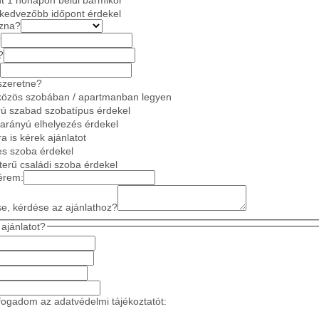
gkedvezőbb időpont érdekel
azna?
?
?
szeretne?
közös szobában / apartmanban legyen
ú szabad szobatípus érdekel
 arányú elhelyezés érdekel
a is kérek ajánlatot
es szoba érdekel
gterű családi szoba érdekel
érem:
se, kérdése az ajánlathoz?
ajánlatot?
ogadom az adatvédelmi tájékoztatót: