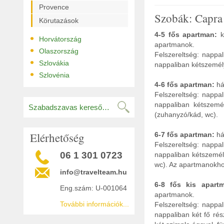
Provence
Szobák: Capra
Körutazások
4-5 fős apartman:
k
•
Horvátország
apartmanok.
•
Olaszország
Felszereltség: nappa
•
Szlovákia
nappaliban kétszemél
•
Szlovénia
4-6 fős apartman:
há
Felszereltség: nappa
nappaliban kétszemé
(zuhanyzó/kád, wc).
Elérhetőség
6-7 fős apartman:
há
Felszereltség: nappa
06 1 301 0723
nappaliban kétszemél
wc). Az apartmanokhoz 
info@travelteam.hu
6-8 fős kis apart
Eng.szám: U-001064
apartmanok.
További információk...
Felszereltség: nappa
nappaliban két fő rés