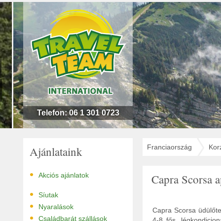
n
l
!
Telefon: 06 1 301 0723
Franciaország
Kor
Ajánlataink
•
Akciós ajánlatok
Capra Scorsa 
•
Síutak
•
Nyaralások
Capra Scorsa üdülőtel
•
Családbarát szállások
4-8 fős, légkondicio