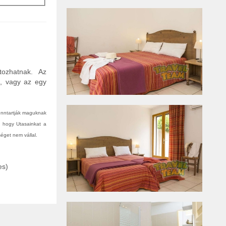
tozhatnak. Az
n, vagy az egy
fenntartják maguknak
, hogy Utasainkat a
éget nem vállal.
es)