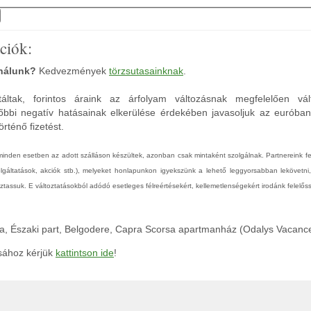
ciók:
 nálunk?
Kedvezmények
törzsutasainknak
.
áltak, forintos áraink az árfolyam változásnak megfelelően vál
őbbi negatív hatásainak elkerülése érdekében javasoljuk az euróba
rténő fizetést.
 minden esetben az adott szálláson készültek, azonban csak mintaként szolgálnak. Partnereink 
zolgáltatások, akciók stb.), melyeket honlapunkon igyekszünk a lehető leggyorsabban lekövetni
tassuk. E változtatásokból adódó esetleges félreértésekért, kellemetlenségekért irodánk felelőss
ka, Északi part, Belgodere, Capra Scorsa apartmanház (Odalys Vacanc
ásához kérjük
kattintson ide
!