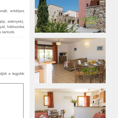
nált, erkélyes
gép, edények),
yal, hálószoba
tartozik.
ldjük a legjobb