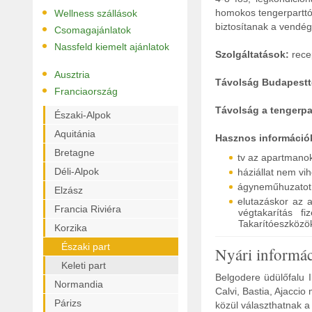
•
homokos tengerparttól
Wellness szállások
•
biztosítanak a vendég
Csomagajánlatok
•
Nassfeld kiemelt ajánlatok
Szolgáltatások:
recep
•
Ausztria
Távolság Budapestt
•
Franciaország
Távolság a tengerpar
Északi-Alpok
Aquitánia
Hasznos információ
Bretagne
tv az apartmanok
Déli-Alpok
háziállat nem vi
ágyneműhuzatot, 
Elzász
elutazáskor az a
Francia Riviéra
végtakarítás f
Takarítóeszközök 
Korzika
Északi part
Nyári informá
Keleti part
Belgodere üdülőfalu I
Normandia
Calvi, Bastia, Ajacci
Párizs
közül választhatnak a