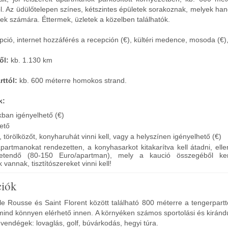
. Az üdülőtelepen színes, kétszintes épületek sorakoznak, melyek han
ek számára. Éttermek, üzletek a közelben találhatók.
ció, internet hozzáférés a recepción (€), kültéri medence, mosoda (€),
ől:
kb. 1.130 km
ttól:
kb. 600 méterre homokos strand.
k:
ban igényelhető (€)
hető
törölközőt, konyharuhát vinni kell, vagy a helyszínen igényelhető (€)
partmanokat rendezetten, a konyhasarkot kitakarítva kell átadni, ell
izetendő (80-150 Euro/apartman), mely a kaució összegéből ker
vannak, tisztítószereket vinni kell!
ciók
le Rousse és Saint Florent között található 800 méterre a tengerpart
o mind könnyen elérhető innen. A környéken számos sportolási és kiránd
 vendégek: lovaglás, golf, búvárkodás, hegyi túra.