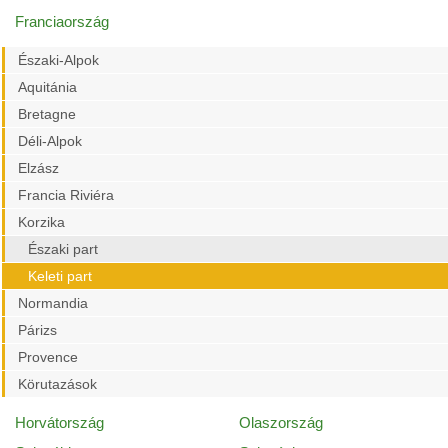
Franciaország
Északi-Alpok
Aquitánia
Bretagne
Déli-Alpok
Elzász
Francia Riviéra
Korzika
Északi part
Keleti part
Normandia
Párizs
Provence
Körutazások
Horvátország
Olaszország