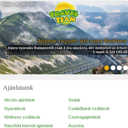
Telefon: 06 1 301 0723
Magasan a legjobb: aktív napok Hochkaron
Alpesi nyaralás Budapesttől csak 4 óra utazásra, 40+ belépővel az árban!
5 nap/4 éj 324 €/fő-től
Ajánlataink
Akciós ajánlatok
Síutak
Nyaralások
Családbarát szállások
Wellness szállások
Csomagajánlatok
Nassfeld kiemelt ajánlatok
Ausztria