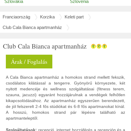
Szlovákia
Szlovénia
Franciaország
Korzika
Keleti part
Club Cala Bianca apartmanház
Club Cala Bianca apartmanház
Árak / Foglalás
A Cala Bianca apartmanház a homokos strand mellett fekszik,
csodálatos kilátással a tengerre. Gyönyörű környezete, két
nyitott medencéje és wellness szolgáltatásai (fitness terem,
szauna, jacuzzi) egyaránt hozzájárulnak a vendégek felhőtlen
kikapcsolódásához. Az apartmanház egyszerűen berendezett,
de jól felszerelt 2-4 fős stúdiókat és 6-8 fős apartmanokat kínál.
A hosszú, homokos strand pár lépésre található az
apartmanteleptől.
Szolgáltatások:
recepció, internet hozzáférés a recepción és a