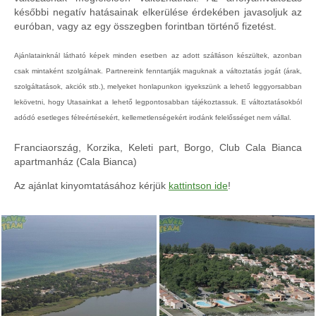
későbbi negatív hatásainak elkerülése érdekében javasoljuk az
euróban, vagy az egy összegben forintban történő fizetést.
Ajánlatainknál látható képek minden esetben az adott szálláson készültek, azonban
csak mintaként szolgálnak. Partnereink fenntartják maguknak a változtatás jogát (árak,
szolgáltatások, akciók stb.), melyeket honlapunkon igyekszünk a lehető leggyorsabban
lekövetni, hogy Utasainkat a lehető legpontosabban tájékoztassuk. E változtatásokból
adódó esetleges félreértésekért, kellemetlenségekért irodánk felelősséget nem vállal.
Franciaország, Korzika, Keleti part, Borgo, Club Cala Bianca
apartmanház (Cala Bianca)
Az ajánlat kinyomtatásához kérjük
kattintson ide
!