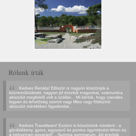
Rólunk írták
Kedves Renáta! Először is nagyon köszönjük a
közreműködését, nagyon jól éreztük magunkat, számunkra
abszolút megfelelő volt a szállás... Mi kértük, hogy csendes
legyen és lehetőség szerint vagy liftes vagy földszinti:
abszolút mértékben figyelembe...
Kedves Travelteam! Ezúton is köszönünk mindent - a
gördülékeny, gyors, egyszerű és pontos ügyintézést itthon és
a helyszínen egyaránt! ...Summa summarum: Jól éreztük