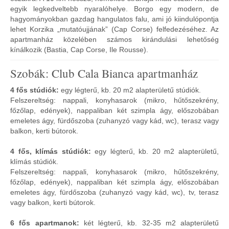
egyik legkedveltebb nyaralóhelye. Borgo egy modern, de
hagyományokban gazdag hangulatos falu, ami jó kiindulópontja
lehet Korzika „mutatóujjának” (Cap Corse) felfedezéséhez. Az
apartmanház közelében számos kirándulási lehetőség
kínálkozik (Bastia, Cap Corse, Ile Rousse).
Szobák: Club Cala Bianca apartmanház
4 fős stúdiók:
egy légterű, kb. 20 m2 alapterületű stúdiók.
Felszereltség: nappali, konyhasarok (mikro, hűtőszekrény,
főzőlap, edények), nappaliban két szimpla ágy, előszobában
emeletes ágy, fürdőszoba (zuhanyzó vagy kád, wc), terasz vagy
balkon, kerti bútorok.
4 fős, klímás stúdiók:
egy légterű, kb. 20 m2 alapterületű,
klímás stúdiók.
Felszereltség: nappali, konyhasarok (mikro, hűtőszekrény,
főzőlap, edények), nappaliban két szimpla ágy, előszobában
emeletes ágy, fürdőszoba (zuhanyzó vagy kád, wc), tv, terasz
vagy balkon, kerti bútorok.
6 fős apartmanok:
két légterű, kb. 32-35 m2 alapterületű