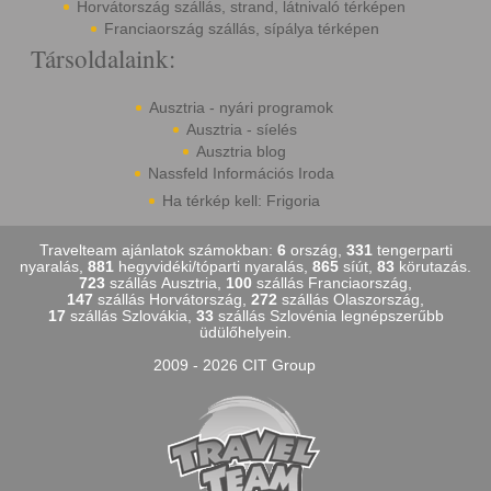
Horvátország szállás, strand, látnivaló térképen
Franciaország szállás, sípálya térképen
Társoldalaink:
Ausztria - nyári programok
Ausztria - síelés
Ausztria blog
Nassfeld Információs Iroda
Ha térkép kell: Frigoria
Travelteam ajánlatok számokban:
6
ország,
331
tengerparti
nyaralás,
881
hegyvidéki/tóparti nyaralás,
865
síút,
83
körutazás.
723
szállás Ausztria,
100
szállás Franciaország,
147
szállás Horvátország,
272
szállás Olaszország,
17
szállás Szlovákia,
33
szállás Szlovénia legnépszerűbb
üdülőhelyein.
2009 - 2026 CIT Group