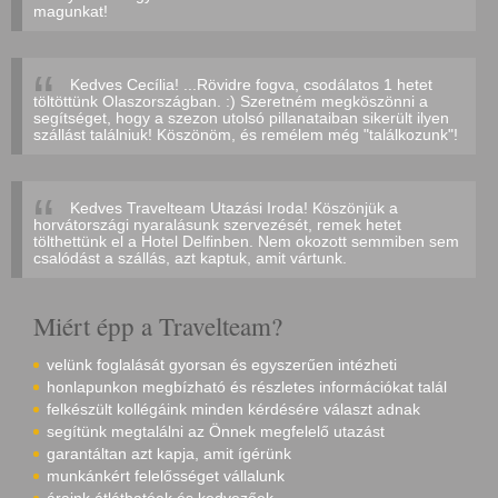
magunkat!
Kedves Cecília! ...Rövidre fogva, csodálatos 1 hetet
töltöttünk Olaszországban. :) Szeretném megköszönni a
segítséget, hogy a szezon utolsó pillanataiban sikerült ilyen
szállást találniuk! Köszönöm, és remélem még "találkozunk"!
Kedves Travelteam Utazási Iroda! Köszönjük a
horvátországi nyaralásunk szervezését, remek hetet
tölthettünk el a Hotel Delfinben. Nem okozott semmiben sem
csalódást a szállás, azt kaptuk, amit vártunk.
Miért épp a Travelteam?
velünk foglalását gyorsan és egyszerűen intézheti
honlapunkon megbízható és részletes információkat talál
felkészült kollégáink minden kérdésére választ adnak
segítünk megtalálni az Önnek megfelelő utazást
garantáltan azt kapja, amit ígérünk
munkánkért felelősséget vállalunk