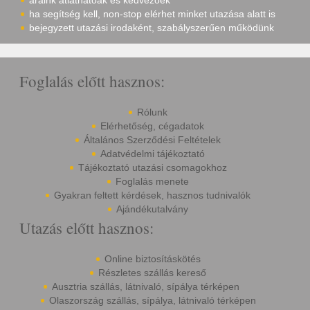
áraink átláthatóak és kedvezőek
ha segítség kell, non-stop elérhet minket utazása alatt is
bejegyzett utazási irodaként, szabályszerűen működünk
Foglalás előtt hasznos:
Rólunk
Elérhetőség, cégadatok
Általános Szerződési Feltételek
Adatvédelmi tájékoztató
Tájékoztató utazási csomagokhoz
Foglalás menete
Gyakran feltett kérdések, hasznos tudnivalók
Ajándékutalvány
Utazás előtt hasznos:
Online biztosításkötés
Részletes szállás kereső
Ausztria szállás, látnivaló, sípálya térképen
Olaszország szállás, sípálya, látnivaló térképen