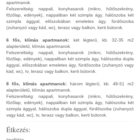
apartmanok.
Felszereltség: nappali, konyhasarok (mikro, hűtőszekrény,
főzőlap, edények), nappaliban két szimpla ágy, hálószoba két
szimpla ággyal, előszobában emeletes ágy, fürdőszoba
(zuhanyzó vagy kád, wc), terasz vagy balkon, kerti bútorok.
6 fős, klímás apartmanok:
két légterű, kb. 32-35 m2
alapterületű, klímás apartmanok.
Felszereltség: nappali, konyhasarok (mikro, hűtőszekrény,
főzőlap, edények), nappaliban két szimpla ágy, hálószoba dupla
ággyal, előszobában emeletes ágy, fürdőszoba (zuhanyzó vagy
kád, wc), tv, terasz vagy balkon, kerti bútorok.
8 fős, klímás apartmanok:
három légterű, kb. 48-51 m2
alapterületű, klímás apartmanok.
Felszereltség: nappali, konyhasarok (mikro, hűtőszekrény,
főzőlap, edények), nappaliban két szimpla ágy, hálószoba két
szimpla ággyal, hálószoba dupla ággyal, fürdőszoba (zuhanyzó
vagy kád, wc), tv, terasz vagy balkon, kerti bútorok.
Étkezés:
önellátás.