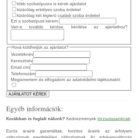
több szobatípusra is kérek ajánlatot
kizárólag erkélyes szoba érdekel
kizárólag két légterű családi szoba érdekel
Ezt a szobatípust kérem:
Van-e további kérése, kérdése az ajánlathoz?
Hová küldhetjük az ajánlatot?
Vezetéknév
Keresztnév
Email cím
Telefonszám
Megismertem és elfogadom az adatvédelmi tájékoztatót:
Egyéb információk:
Korábban is foglalt nálunk?
Kedvezmények
törzsutasainknak
.
Eurós áraink garantáltak, forintos áraink az árfolyam
változásnak megfelelően változhatnak. Az árfolyamváltozás