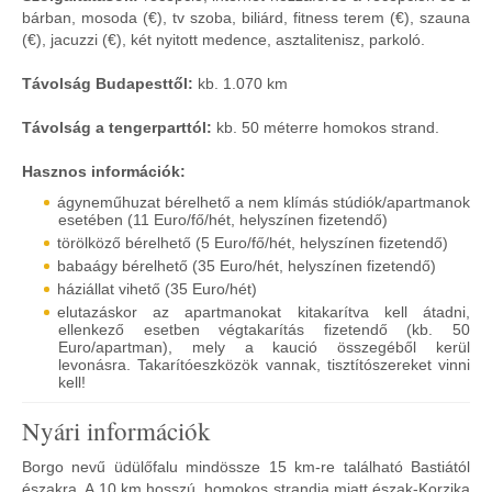
bárban, mosoda (€), tv szoba, biliárd, fitness terem (€), szauna
(€), jacuzzi (€), két nyitott medence, asztalitenisz, parkoló.
Távolság Budapesttől:
kb. 1.070 km
Távolság a tengerparttól:
kb. 50 méterre homokos strand.
Hasznos információk:
ágyneműhuzat bérelhető a nem klímás stúdiók/apartmanok
esetében (11 Euro/fő/hét, helyszínen fizetendő)
törölköző bérelhető (5 Euro/fő/hét, helyszínen fizetendő)
babaágy bérelhető (35 Euro/hét, helyszínen fizetendő)
háziállat vihető (35 Euro/hét)
elutazáskor az apartmanokat kitakarítva kell átadni,
ellenkező esetben végtakarítás fizetendő (kb. 50
Euro/apartman), mely a kaució összegéből kerül
levonásra. Takarítóeszközök vannak, tisztítószereket vinni
kell!
Nyári információk
Borgo nevű üdülőfalu mindössze 15 km-re található Bastiától
északra. A 10 km hosszú, homokos strandja miatt észak-Korzika