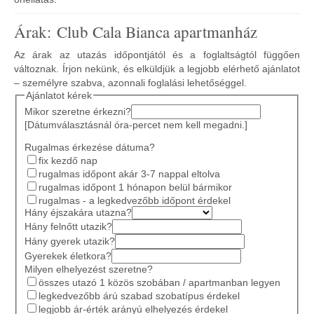
Árak: Club Cala Bianca apartmanház
Az árak az utazás időpontjától és a foglaltságtól függően
változnak. Írjon nekünk, és elküldjük a legjobb elérhető ajánlatot
– személyre szabva, azonnali foglalási lehetőséggel.
Ajánlatot kérek
Mikor szeretne érkezni?
[Dátumválasztásnál óra-percet nem kell megadni.]
Rugalmas érkezése dátuma?
fix kezdő nap
rugalmas időpont akár 3-7 nappal eltolva
rugalmas időpont 1 hónapon belül bármikor
rugalmas - a legkedvezőbb időpont érdekel
Hány éjszakára utazna?
Hány felnőtt utazik?
Hány gyerek utazik?
Gyerekek életkora?
Milyen elhelyezést szeretne?
összes utazó 1 közös szobában / apartmanban legyen
legkedvezőbb árú szabad szobatípus érdekel
legjobb ár-érték arányú elhelyezés érdekel