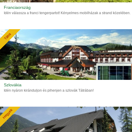
Franciaország
Idén válassza a franci tengerpartot! Kényelmes mobilházak a strand közelében.
Tátra
Szlovákia
Idén nyáron kiránduljon és pihenjen a szlovák Tátrában!
Hegyek