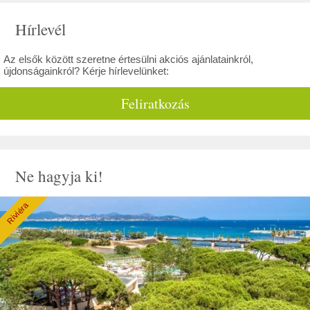
Hírlevél
Az elsők között szeretne értesülni akciós ajánlatainkról,
újdonságainkról? Kérje hírlevelünket:
Feliratkozás
Ne hagyja ki!
Riviéra