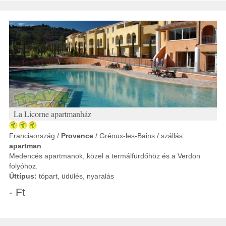
La Licorne apartmanház
Franciaország /
Provence
/ Gréoux-les-Bains / szállás:
apartman
Medencés apartmanok, közel a termálfürdőhöz és a Verdon
folyóhoz.
Úttípus:
tópart, üdülés, nyaralás
- Ft