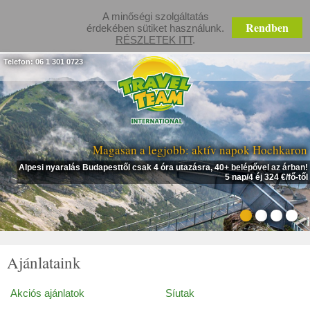
A minőségi szolgáltatás
Rendben
érdekében sütiket használunk.
RÉSZLETEK ITT
.
Telefon: 06 1 301 0723
Magasan a legjobb: aktív napok Hochkaron
Alpesi nyaralás Budapesttől csak 4 óra utazásra, 40+ belépővel az árban!
5 nap/4 éj 324 €/fő-től
Ajánlataink
Akciós ajánlatok
Síutak