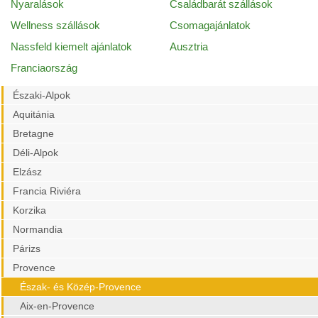
Nyaralások
Családbarát szállások
Wellness szállások
Csomagajánlatok
Nassfeld kiemelt ajánlatok
Ausztria
Franciaország
Északi-Alpok
Aquitánia
Bretagne
Déli-Alpok
Elzász
Francia Riviéra
Korzika
Normandia
Párizs
Provence
Észak- és Közép-Provence
Aix-en-Provence