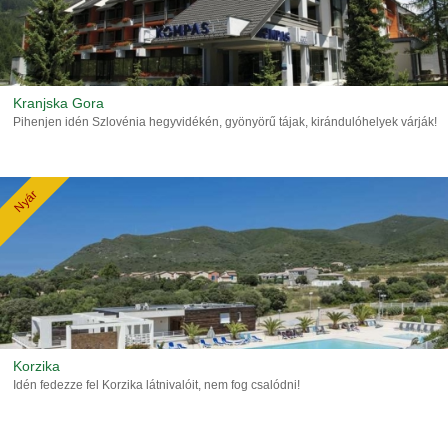
Kranjska Gora
Pihenjen idén Szlovénia hegyvidékén, gyönyörű tájak, kirándulóhelyek várják!
Nyár
Korzika
Idén fedezze fel Korzika látnivalóit, nem fog csalódni!