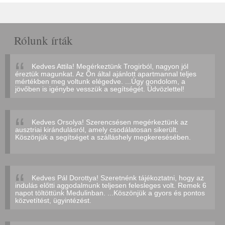
Rólunk írták
Kedves Attila! Megérkeztünk Trogirból, nagyon jól
éreztük magunkat. Az Ön által ajánlott apartmannal teljes
mértékben meg voltunk elégedve. ...Úgy gondolom, a
jövőben is igénybe vesszük a segítségét. Üdvözlettel!
Kedves Orsolya! Szerencsésen megérkeztünk az
ausztriai kirándulásról, amely csodálatosan sikerült.
Köszönjük a segítséget a szálláshely megkeresésében.
Kedves Pál Dorottya! Szeretnénk tájékoztatni, hogy az
indulás előtti aggodalmunk teljesen felesleges volt. Remek 6
napot töltöttünk Medulinban. ...Köszönjük a gyors és pontos
közvetítést, ügyintézést.