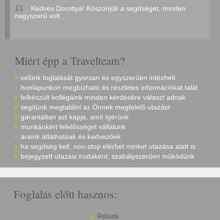
Kedves Dorottya! Köszönjük a segítséget, minden
nagyszerű volt.
Miért épp a Travelteam?
velünk foglalását gyorsan és egyszerűen intézheti
honlapunkon megbízható és részletes információkat talál
felkészült kollégáink minden kérdésére választ adnak
segítünk megtalálni az Önnek megfelelő utazást
garantáltan azt kapja, amit ígérünk
munkánkért felelősséget vállalunk
áraink átláthatóak és kedvezőek
ha segítség kell, non-stop elérhet minket utazása alatt is
bejegyzett utazási irodaként, szabályszerűen működünk
Foglalás előtt hasznos:
Rólunk