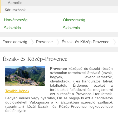
Marseille
Körutazások
Horvátország
Olaszország
Szlovákia
Szlovénia
Franciaország
Provence
Észak- és Közép-Provence
Észak- és Közép-Provence
Provence
középső és északi részén
számtalan természeti látnivaló (tavak,
hegyek, levendulamezők,
olívabokrok...) és hangulatos falvak
találhatók. Érdemes ezeket a
területeket felfedezni és megismerni
További képek
ezt a részét a Provence-i területnek.
Legyen üdülés vagy nyaralás, Ön se hagyja ki ezt a csodálatos
üdülővidéket! Válogasson a kínálatunkban szereplő szállások
(apartman) közül Észak- és Közép-Provence legkedveltebb
üdülőhelyein.