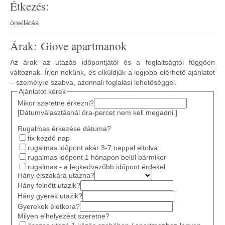
Étkezés:
önellátás.
Árak: Giove apartmanok
Az árak az utazás időpontjától és a foglaltságtól függően
változnak. Írjon nekünk, és elküldjük a legjobb elérhető ajánlatot
– személyre szabva, azonnali foglalási lehetőséggel.
Ajánlatot kérek
Mikor szeretne érkezni?
[Dátumválasztásnál óra-percet nem kell megadni.]
Rugalmas érkezése dátuma?
fix kezdő nap
rugalmas időpont akár 3-7 nappal eltolva
rugalmas időpont 1 hónapon belül bármikor
rugalmas - a legkedvezőbb időpont érdekel
Hány éjszakára utazna?
Hány felnőtt utazik?
Hány gyerek utazik?
Gyerekek életkora?
Milyen elhelyezést szeretne?