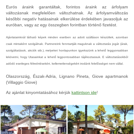
Eurós áraink garantáltak, forintos áraink az árfolyam
változásnak megfelelően változhatnak. Az árfolyamváltozás
későbbi negatív hatásainak elkerülése érdekében javasoljuk az
euróban, vagy az egy összegben forintban történő fizetést.
Ajánlatainknál látható képek minden esetben az adott szálláson készültek, azonban
csak mintaként szolgálnak. Partnereink fenntartják maguknak a változtatás jogát (árak,
szolgáltatások, akciók stb.), melyeket honlapunkon igyekszünk a lehető leggyorsabban
lekövetni, hogy Utasainkat a lehető legpontosabban tájékoztassuk. E változtatásokból
adódó esetleges félreértésekért, kellemetlenségekért irodánk felelősséget nem vállal.
Olaszország, Észak-Adria, Lignano Pineta, Giove apartmanok
(Villaggio Giove)
Az ajánlat kinyomtatásához kérjük
kattintson ide
!