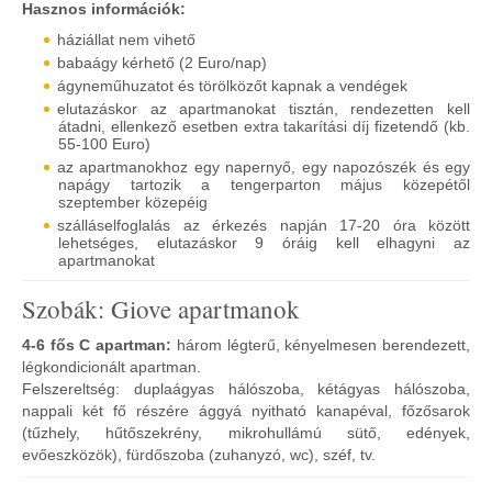
Hasznos információk:
háziállat nem vihető
babaágy kérhető (2 Euro/nap)
ágyneműhuzatot és törölközőt kapnak a vendégek
elutazáskor az apartmanokat tisztán, rendezetten kell
átadni, ellenkező esetben extra takarítási díj fizetendő (kb.
55-100 Euro)
az apartmanokhoz egy napernyő, egy napozószék és egy
napágy tartozik a tengerparton május közepétől
szeptember közepéig
szálláselfoglalás az érkezés napján 17-20 óra között
lehetséges, elutazáskor 9 óráig kell elhagyni az
apartmanokat
Szobák: Giove apartmanok
4-6 fős C apartman:
három légterű, kényelmesen berendezett,
légkondicionált apartman.
Felszereltség: duplaágyas hálószoba, kétágyas hálószoba,
nappali két fő részére ággyá nyitható kanapéval, főzősarok
(tűzhely, hűtőszekrény, mikrohullámú sütő, edények,
evőeszközök), fürdőszoba (zuhanyzó, wc), széf, tv.