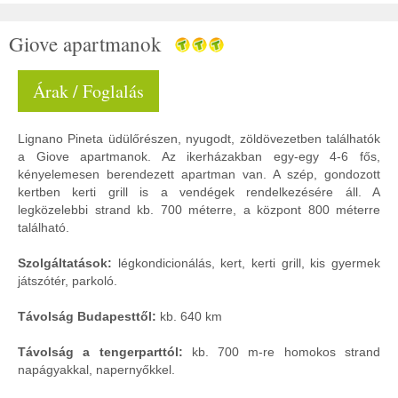
Giove apartmanok
Árak / Foglalás
Lignano Pineta üdülőrészen, nyugodt, zöldövezetben találhatók
a Giove apartmanok. Az ikerházakban egy-egy 4-6 fős,
kényelemesen berendezett apartman van. A szép, gondozott
kertben kerti grill is a vendégek rendelkezésére áll. A
legközelebbi strand kb. 700 méterre, a központ 800 méterre
található.
Szolgáltatások:
légkondicionálás, kert, kerti grill, kis gyermek
játszótér, parkoló.
Távolság Budapesttől:
kb. 640 km
Távolság a tengerparttól:
kb. 700 m-re homokos strand
napágyakkal, napernyőkkel.