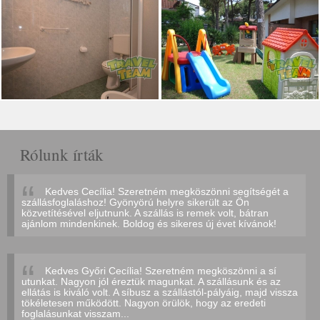
Rólunk írták
Kedves Cecília! Szeretném megköszönni segítségét a
szállásfoglaláshoz! Gyönyörú helyre sikerült az Ön
közvetítésével eljutnunk. A szállás is remek volt, bátran
ajánlom mindenkinek. Boldog és sikeres új évet kívánok!
Kedves Győri Cecília! Szeretném megköszönni a sí
utunkat. Nagyon jól éreztük magunkat. A szállásunk és az
ellátás is kiváló volt. A síbusz a szállástól-pályáig, majd vissza
tökéletesen működött. Nagyon örülök, hogy az eredeti
foglalásunkat visszam...