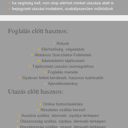
ha segítség kell, non-stop elérhet minket utazása alatt is
bejegyzett utazási irodaként, szabályszerűen működünk
Foglalás előtt hasznos:
Rólunk
Elérhetőség, cégadatok
Általános Szerződési Feltételek
Adatvédelmi tájékoztató
Tájékoztató utazási csomagokhoz
Foglalás menete
Gyakran feltett kérdések, hasznos tudnivalók
Ajándékutalvány
Utazás előtt hasznos:
Online biztosításkötés
Részletes szállás kereső
Ausztria szállás, látnivaló, sípálya térképen
Olaszország szállás, sípálya, látnivaló térképen
Horvátország szállás, strand, látnivaló térképen