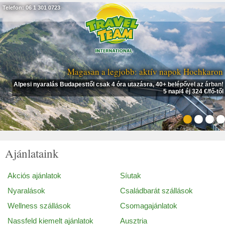
Telefon: 06 1 301 0723
Magasan a legjobb: aktív napok Hochkaron
Alpesi nyaralás Budapesttől csak 4 óra utazásra, 40+ belépővel az árban!
5 nap/4 éj 324 €/fő-től
Ajánlataink
Akciós ajánlatok
Síutak
Nyaralások
Családbarát szállások
Wellness szállások
Csomagajánlatok
Nassfeld kiemelt ajánlatok
Ausztria