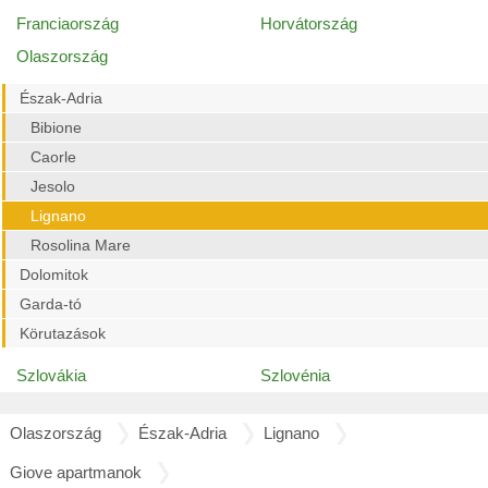
Franciaország
Horvátország
Olaszország
Észak-Adria
Bibione
Caorle
Jesolo
Lignano
Rosolina Mare
Dolomitok
Garda-tó
Körutazások
Szlovákia
Szlovénia
Olaszország
Észak-Adria
Lignano
Giove apartmanok