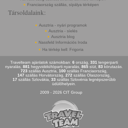
Franciaország szállás, sípálya térképen
Társoldalaink:
Ausztria - nyári programok
Ausztria - síelés
Ausztria blog
Nassfeld Információs Iroda
Ha térkép kell: Frigoria
Travelteam ajánlatok számokban:
6
ország,
331
tengerparti
nyaralás,
881
hegyvidéki/tóparti nyaralás,
865
síút,
83
körutazás.
723
szállás Ausztria,
100
szállás Franciaország,
147
szállás Horvátország,
272
szállás Olaszország,
17
szállás Szlovákia,
33
szállás Szlovénia legnépszerűbb
üdülőhelyein.
2009 - 2026 CIT Group