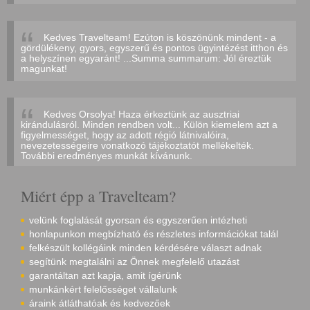
Kedves Travelteam! Ezúton is köszönünk mindent - a
gördülékeny, gyors, egyszerű és pontos ügyintézést itthon és
a helyszínen egyaránt! ...Summa summarum: Jól éreztük
magunkat!
Kedves Orsolya! Haza érkeztünk az ausztriai
kirándulásról. Minden rendben volt... Külön kiemelem azt a
figyelmességet, hogy az adott régió látnivalóira,
nevezetességeire vonatkozó tájékoztatót mellékelték.
További eredményes munkát kívánunk.
Miért épp a Travelteam?
velünk foglalását gyorsan és egyszerűen intézheti
honlapunkon megbízható és részletes információkat talál
felkészült kollégáink minden kérdésére választ adnak
segítünk megtalálni az Önnek megfelelő utazást
garantáltan azt kapja, amit ígérünk
munkánkért felelősséget vállalunk
áraink átláthatóak és kedvezőek