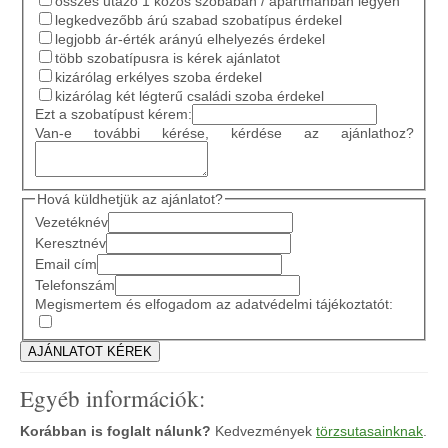
összes utazó 1 közös szobában / apartmanban legyen
legkedvezőbb árú szabad szobatípus érdekel
legjobb ár-érték arányú elhelyezés érdekel
több szobatípusra is kérek ajánlatot
kizárólag erkélyes szoba érdekel
kizárólag két légterű családi szoba érdekel
Ezt a szobatípust kérem:
Van-e további kérése, kérdése az ajánlathoz?
Hová küldhetjük az ajánlatot?
Vezetéknév
Keresztnév
Email cím
Telefonszám
Megismertem és elfogadom az adatvédelmi tájékoztatót:
Egyéb információk:
Korábban is foglalt nálunk?
Kedvezmények
törzsutasainknak
.