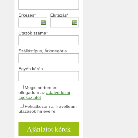
Érkezés*
Elutazás*
Utazók száma*
Szállástípus, Árkategória
Egyéb kérés
Megismertem és
elfogadom az
adatvédelmi
tájékoztatót
Feliratkozom a Travelteam
utazások hírlevélre
Ajánlatot kérek