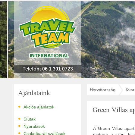
n
l
!
Telefon: 06 1 301 0723
Horvátország
Kvar
Ajánlataink
•
Akciós ajánlatok
Green Villas 
•
Síutak
•
Nyaralások
A Green Villas apart
•
Családbarát szállások
méterre a szép, kavi