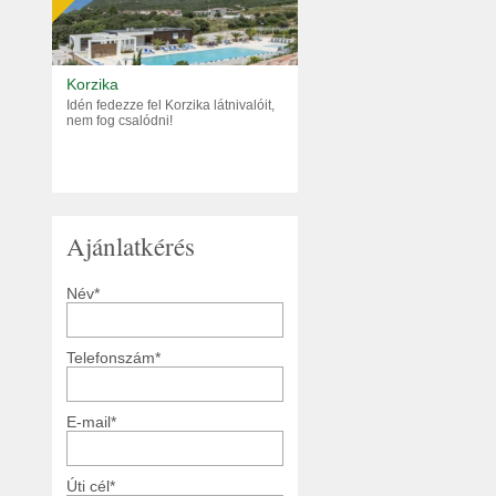
Korzika
Idén fedezze fel Korzika látnivalóit,
nem fog csalódni!
Ajánlatkérés
Név*
Telefonszám*
E-mail*
Úti cél*