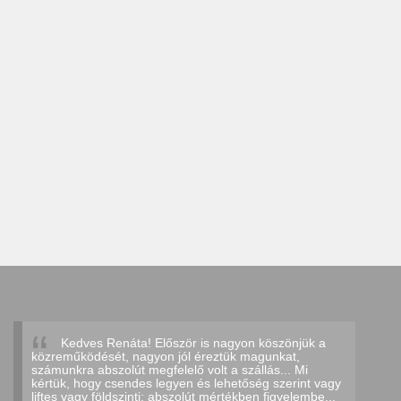
Kedves Renáta! Először is nagyon köszönjük a
közreműködését, nagyon jól éreztük magunkat,
számunkra abszolút megfelelő volt a szállás... Mi
kértük, hogy csendes legyen és lehetőség szerint vagy
liftes vagy földszinti: abszolút mértékben figyelembe...