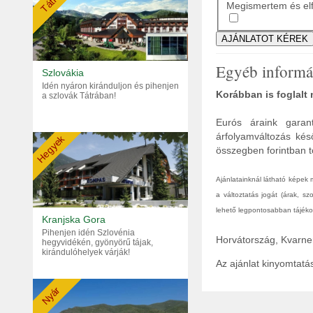
Tátra
Megismertem és elf
Egyéb informá
Szlovákia
Idén nyáron kiránduljon és pihenjen
Korábban is foglalt
a szlovák Tátrában!
Eurós áraink garant
árfolyamváltozás kés
Hegyek
összegben forintban tö
Ajánlatainknál látható képek
a változtatás jogát (árak, s
lehető legpontosabban tájékoz
Kranjska Gora
Pihenjen idén Szlovénia
Horvátország, Kvarner
hegyvidékén, gyönyörű tájak,
kirándulóhelyek várják!
Az ajánlat kinyomtat
Nyár