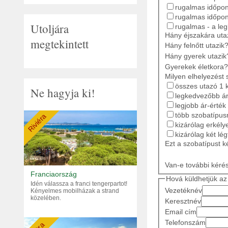
rugalmas időpont
rugalmas időpon
Utoljára
rugalmas - a le
Hány éjszakára ut
megtekintett
Hány felnőtt utazik
Hány gyerek utazik
Gyerekek életkora?
Milyen elhelyezést 
összes utazó 1 
Ne hagyja ki!
legkedvezőbb ár
legjobb ár-érték
több szobatípusr
Riviéra
kizárólag erkély
kizárólag két lé
Ezt a szobatípust k
Van-e további kéré
Franciaország
Hová küldhetjük az 
Idén válassza a franci tengerpartot!
Vezetéknév
Kényelmes mobilházak a strand
közelében.
Keresztnév
Email cím
Telefonszám