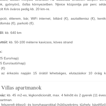
ók, gyönyörű, ősfás környezetben. Njivice központja pár perc sétár
olt Krk óváros pedig kb. 20 km-re.
ció, étterem, bár, WiFi internet, biliárd (€), asztalitenisz (€), keré
llomás (€), parkoló (€).
ől:
kb. 640 km
ttól:
kb. 50-100 méterre kavicsos, köves strand
k:
(25 Euro/nap)
. 5 Euro/autó/nap)
 (€)
ás az érkezés napján 15 órától lehetséges, elutazáskor 10 óráig k
 Villas apartmanok
ház:
kb. 45 m2-es, légkondicionált, max. 4 felnőtt és 2 gyerek (11 éves
apartman.
i felszerelt étkező- és konyhasarokkal (hűtőszekrény, tűzhely, kávéfőz