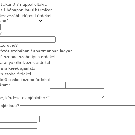
 akár 3-7 nappal eltolva
t 1 hónapon belül bármikor
gkedvezőbb időpont érdekel
azna?
?
?
szeretne?
közös szobában / apartmanban legyen
ú szabad szobatípus érdekel
 arányú elhelyezés érdekel
a is kérek ajánlatot
es szoba érdekel
gterű családi szoba érdekel
érem:
se, kérdése az ajánlathoz?
ajánlatot?