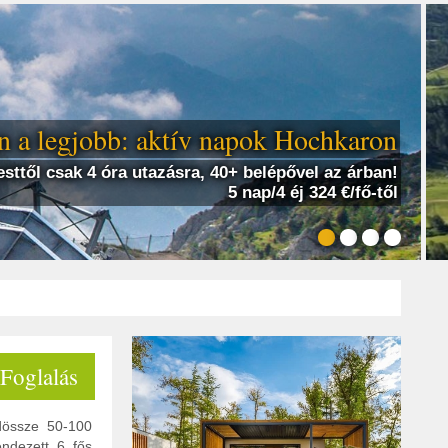
 a legjobb: aktív napok Hochkaron
sttől csak 4 óra utazásra, 40+ belépővel az árban!
5 nap/4 éj 324 €/fő-től
 Foglalás
ndössze 50-100
endezett 6 fős