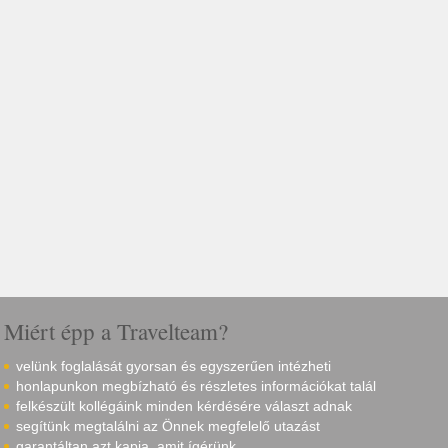
Miért épp a Travelteam?
velünk foglalását gyorsan és egyszerűen intézheti
honlapunkon megbízható és részletes információkat talál
felkészült kollégáink minden kérdésére választ adnak
segítünk megtalálni az Önnek megfelelő utazást
garantáltan azt kapja, amit ígérünk