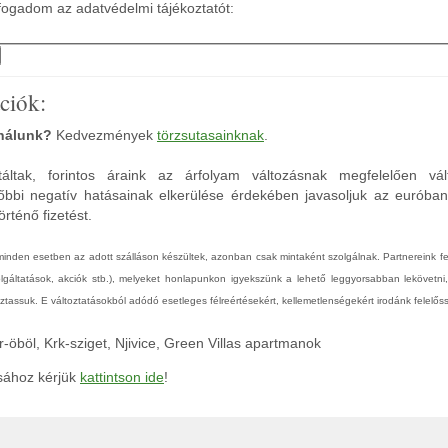
ogadom az adatvédelmi tájékoztatót:
ciók:
 nálunk?
Kedvezmények
törzsutasainknak
.
áltak, forintos áraink az árfolyam változásnak megfelelően vál
őbbi negatív hatásainak elkerülése érdekében javasoljuk az euróba
rténő fizetést.
 minden esetben az adott szálláson készültek, azonban csak mintaként szolgálnak. Partnereink 
zolgáltatások, akciók stb.), melyeket honlapunkon igyekszünk a lehető leggyorsabban lekövetni
tassuk. E változtatásokból adódó esetleges félreértésekért, kellemetlenségekért irodánk felelőss
-öböl, Krk-sziget, Njivice, Green Villas apartmanok
ásához kérjük
kattintson ide
!