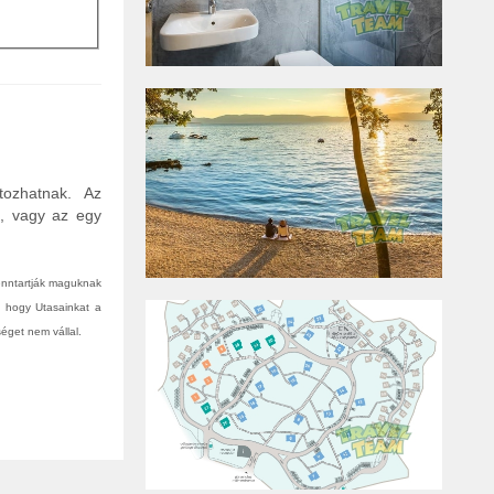
tozhatnak. Az
n, vagy az egy
fenntartják maguknak
, hogy Utasainkat a
éget nem vállal.