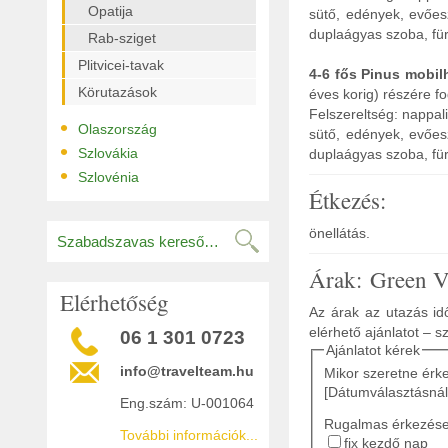
Opatija
sütő, edények, evőes
duplaágyas szoba, für
Rab-sziget
Plitvicei-tavak
4-6 fős Pinus mobil
Körutazások
éves korig) részére f
Felszereltség: nappal
•
Olaszország
sütő, edények, evőes
•
Szlovákia
duplaágyas szoba, für
•
Szlovénia
Étkezés:
önellátás.
Árak: Green V
Elérhetőség
Az árak az utazás idő
elérhető ajánlatot – s
06 1 301 0723
Ajánlatot kérek
info@travelteam.hu
Mikor szeretne érk
[Dátumválasztásnál
Eng.szám: U-001064
Rugalmas érkezés
További információk...
fix kezdő nap