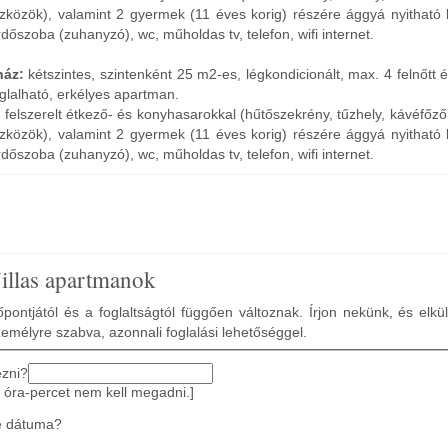
zközök), valamint 2 gyermek (11 éves korig) részére ággyá nyitható 
dőszoba (zuhanyzó), wc, műholdas tv, telefon, wifi internet.
ház:
kétszintes, szintenként 25 m2-es, légkondicionált, max. 4 felnőtt 
oglalható, erkélyes apartman.
i felszerelt étkező- és konyhasarokkal (hűtőszekrény, tűzhely, kávéfőz
zközök), valamint 2 gyermek (11 éves korig) részére ággyá nyitható 
dőszoba (zuhanyzó), wc, műholdas tv, telefon, wifi internet.
illas apartmanok
pontjától és a foglaltságtól függően változnak. Írjon nekünk, és elkü
zemélyre szabva, azonnali foglalási lehetőséggel.
ezni?
 óra-percet nem kell megadni.]
e dátuma?