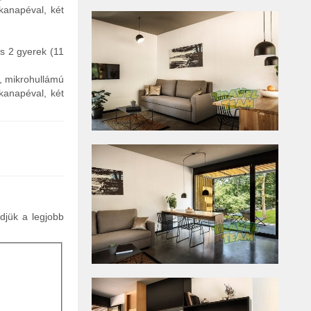
kanapéval, két
és 2 gyerek (11
ő, mikrohullámú
kanapéval, két
ldjük a legjobb