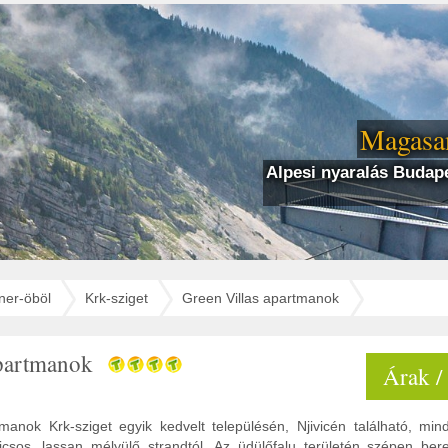
Magasan
Alpesi nyaralás Budape
ner-öböl
Krk-sziget
Green Villas apartmanok
apartmanok
Árak /
manok Krk-sziget egyik kedvelt településén, Njivicén található, mi
csos, lassan mélyülő strandtól. Az üdülőfalu területén szépen ber