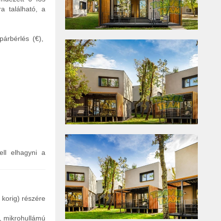
a található, a
kpárbérlés (€),
ell elhagyni a
 korig) részére
ő, mikrohullámú