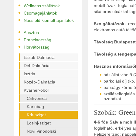
•
mobilházak foglalhat
Wellness szállások
•
sikátoros utcákkal tag
Csomagajánlatok
•
Nassfeld kiemelt ajánlatok
Szolgáltatások:
recep
elektromos autó töltőá
•
Ausztria
•
Franciaország
Távolság Budapestt
•
Horvátország
Távolság a tengerpar
Észak-Dalmácia
Dél-Dalmácia
Hasznos információ
Isztria
háziállat vihető 
parkolási díj (kb
Közép-Dalmácia
babaágy kérhető
Kvarner-öböl
szálláselfoglal
Crikvenica
szobákat
Karlobag
Szobák: Green
Krk-sziget
4-6 fős Salvia mobil
Losinj-sziget
foglalható, erkélyes 
Novi Vinodolski
Felszereltség: nappal