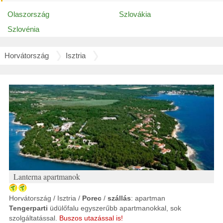
Olaszország
Szlovákia
Szlovénia
Horvátország
Isztria
Lanterna apartmanok
Horvátország / Isztria /
Porec
/
szállás
: apartman
Tengerparti
üdülőfalu egyszerűbb apartmanokkal, sok
szolgáltatással.
Buszos utazással is!