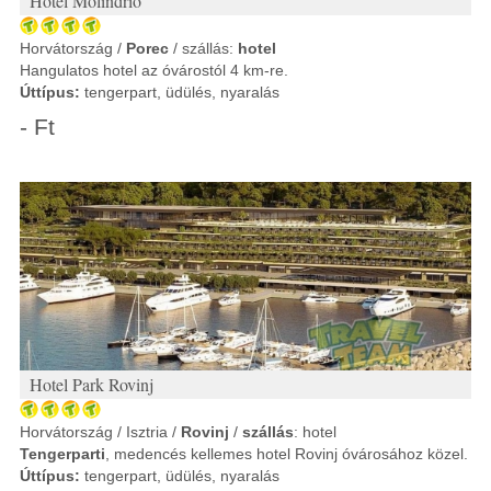
Hotel Molindrio
Horvátország /
Porec
/ szállás:
hotel
Hangulatos hotel az óvárostól 4 km-re.
Úttípus:
tengerpart, üdülés, nyaralás
- Ft
Hotel Park Rovinj
Horvátország / Isztria /
Rovinj
/
szállás
: hotel
Tengerparti
, medencés kellemes hotel Rovinj óvárosához közel.
Úttípus:
tengerpart, üdülés, nyaralás