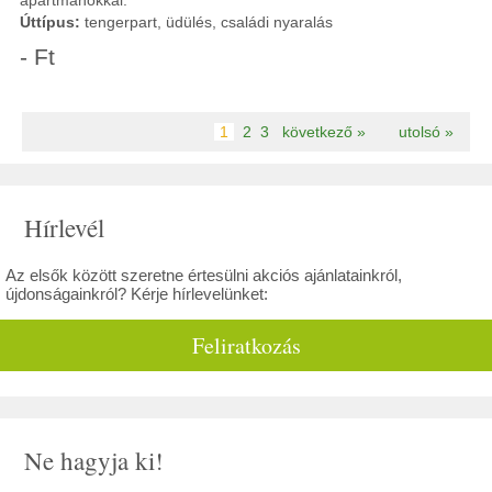
apartmanokkal.
Úttípus:
tengerpart, üdülés, családi nyaralás
- Ft
1
2
3
következő »
utolsó »
Hírlevél
Az elsők között szeretne értesülni akciós ajánlatainkról,
újdonságainkról? Kérje hírlevelünket:
Feliratkozás
Ne hagyja ki!