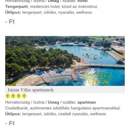
Horvátország / Isztria /
Umag
/ szállás:
hotel
Tengerparti
, medencés hotel, közel az óvároshoz.
Úttípus:
tengerpart, üdülés, nyaralás, wellness
- Ft
Istrian Villas apartmanok
Horvátország / Isztria /
Umag
/ szállás:
apartman
Családbarát, autómentes üdülőfalu hangulatos apartmanokkal.
Úttípus:
tengerpart, üdülés, családi nyaralás, wellness
- Ft