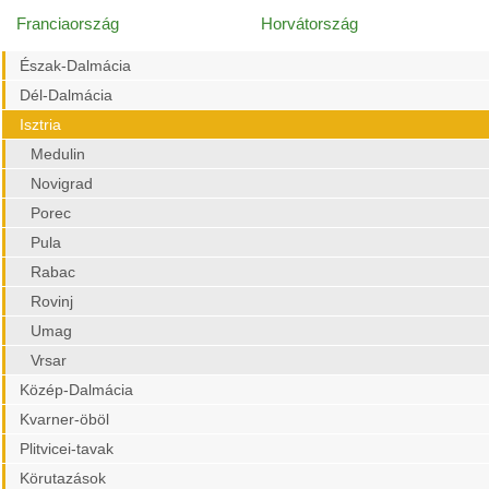
Franciaország
Horvátország
Észak-Dalmácia
Dél-Dalmácia
Isztria
Medulin
Novigrad
Porec
Pula
Rabac
Rovinj
Umag
Vrsar
Közép-Dalmácia
Kvarner-öböl
Plitvicei-tavak
Körutazások