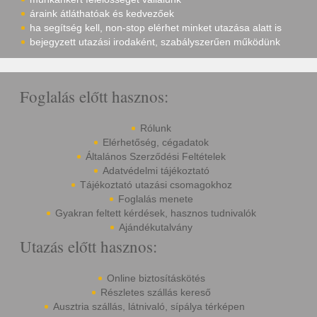
áraink átláthatóak és kedvezőek
ha segítség kell, non-stop elérhet minket utazása alatt is
bejegyzett utazási irodaként, szabályszerűen működünk
Foglalás előtt hasznos:
Rólunk
Elérhetőség, cégadatok
Általános Szerződési Feltételek
Adatvédelmi tájékoztató
Tájékoztató utazási csomagokhoz
Foglalás menete
Gyakran feltett kérdések, hasznos tudnivalók
Ajándékutalvány
Utazás előtt hasznos:
Online biztosításkötés
Részletes szállás kereső
Ausztria szállás, látnivaló, sípálya térképen