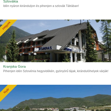
Szlovákia
Idén nyáron kiránduljon és pihenjen a szlovák Tátrában!
Hegyek
Kranjska Gora
Pihenjen idén Szlovénia hegyvidékén, gyönyörű tájak, kirándulóhelyek várják!
Nyár