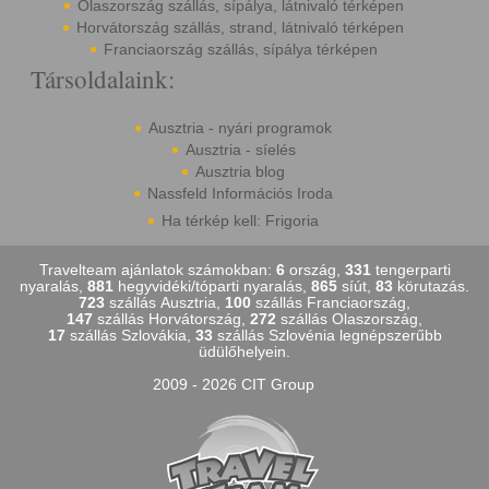
Olaszország szállás, sípálya, látnivaló térképen
Horvátország szállás, strand, látnivaló térképen
Franciaország szállás, sípálya térképen
Társoldalaink:
Ausztria - nyári programok
Ausztria - síelés
Ausztria blog
Nassfeld Információs Iroda
Ha térkép kell: Frigoria
Travelteam ajánlatok számokban:
6
ország,
331
tengerparti
nyaralás,
881
hegyvidéki/tóparti nyaralás,
865
síút,
83
körutazás.
723
szállás Ausztria,
100
szállás Franciaország,
147
szállás Horvátország,
272
szállás Olaszország,
17
szállás Szlovákia,
33
szállás Szlovénia legnépszerűbb
üdülőhelyein.
2009 - 2026 CIT Group