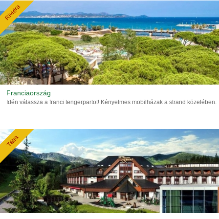
Riviéra
Franciaország
Idén válassza a franci tengerpartot! Kényelmes mobilházak a strand közelében.
Tátra