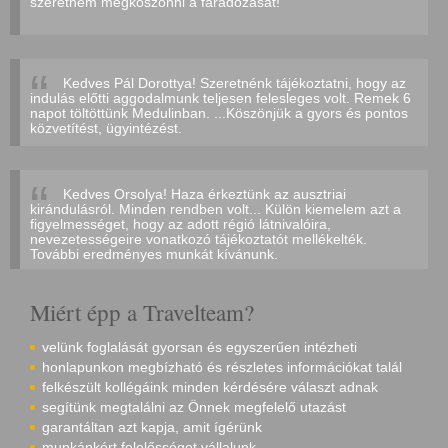
szeretném megköszönni a fáradozását!
Kedves Pál Dorottya! Szeretnénk tájékoztatni, hogy az
indulás előtti aggodalmunk teljesen felesleges volt. Remek 6
napot töltöttünk Medulinban. ...Köszönjük a gyors és pontos
közvetítést, ügyintézést.
Kedves Orsolya! Haza érkeztünk az ausztriai
kirándulásról. Minden rendben volt... Külön kiemelem azt a
figyelmességet, hogy az adott régió látnivalóira,
nevezetességeire vonatkozó tájékoztatót mellékelték.
További eredményes munkát kívánunk.
Miért épp a Travelteam?
velünk foglalását gyorsan és egyszerűen intézheti
honlapunkon megbízható és részletes információkat talál
felkészült kollégáink minden kérdésére választ adnak
segítünk megtalálni az Önnek megfelelő utazást
garantáltan azt kapja, amit ígérünk
munkánkért felelősséget vállalunk