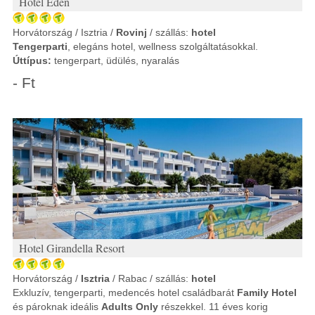
Hotel Eden
Horvátország / Isztria /
Rovinj
/ szállás:
hotel
Tengerparti
, elegáns hotel, wellness szolgáltatásokkal.
Úttípus:
tengerpart, üdülés, nyaralás
- Ft
Hotel Girandella Resort
Horvátország /
Isztria
/ Rabac / szállás:
hotel
Exkluzív, tengerparti, medencés hotel családbarát
Family Hotel
és pároknak ideális
Adults Only
részekkel. 11 éves korig