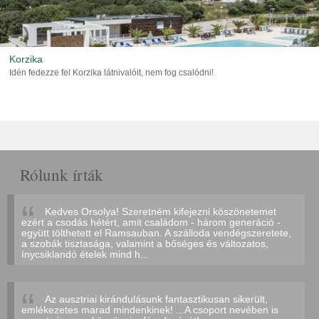
Korzika
Idén fedezze fel Korzika látnivalóit, nem fog csalódni!
Rólunk írták
Kedves Orsolya! Szeretném kifejezni köszönetemet
ezért a csodás hétért, amit családom - három generáció -
együtt tölthetett el Ramsauban. A szálloda vendégszeretete,
a szobák tisztasága, valamint a bőséges és változatos,
ínycsiklandó ételek mind h...
Az ausztriai kirándulásunk fantasztikusan sikerült,
emlékezetes marad mindenkinek! ...A csoport nevében is