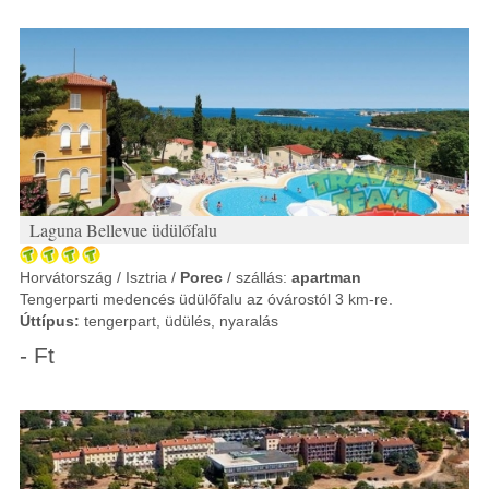
Laguna Bellevue üdülőfalu
Horvátország / Isztria /
Porec
/ szállás:
apartman
Tengerparti medencés üdülőfalu az óvárostól 3 km-re.
Úttípus:
tengerpart, üdülés, nyaralás
- Ft