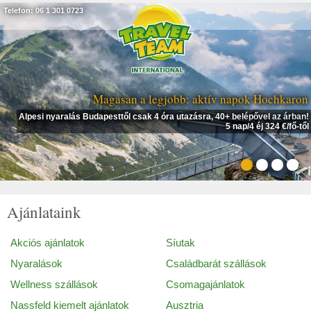
Telefon: 06 1 301 0723
Magasan a legjobb: aktív napok Hochkaron
Alpesi nyaralás Budapesttől csak 4 óra utazásra, 40+ belépővel az árban!
5 nap/4 éj 324 €/fő-től
Ajánlataink
Akciós ajánlatok
Síutak
Nyaralások
Családbarát szállások
Wellness szállások
Csomagajánlatok
Nassfeld kiemelt ajánlatok
Ausztria