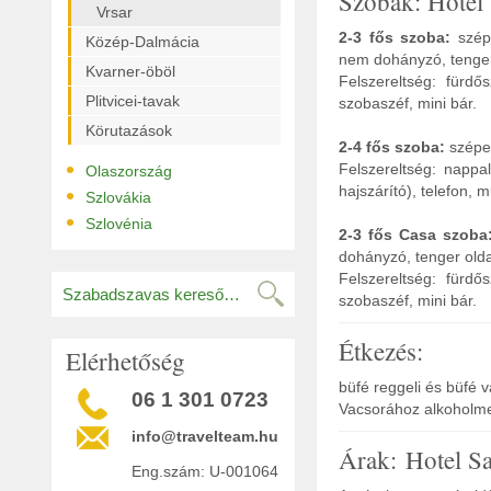
Szobák: Hotel 
Vrsar
2-3 fős szoba:
szép
Közép-Dalmácia
nem dohányzó, tenger
Kvarner-öböl
Felszereltség: fürdő
Plitvicei-tavak
szobaszéf, mini bár.
Körutazások
2-4 fős szoba:
szépen
•
Felszereltség: nappa
Olaszország
•
hajszárító), telefon, 
Szlovákia
•
Szlovénia
2-3 fős Casa szoba
dohányzó, tenger olda
Felszereltség: fürdő
szobaszéf, mini bár.
Étkezés:
Elérhetőség
büfé reggeli és büfé 
06 1 301 0723
Vacsorához alkoholmen
info@travelteam.hu
Árak: Hotel Sa
Eng.szám: U-001064