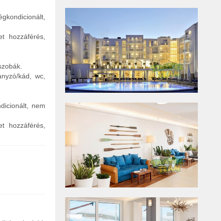
gkondicionált,
et hozzáférés,
szobák.
anyzó/kád, wc,
dicionált, nem
et hozzáférés,