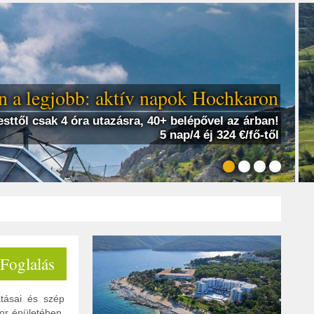
 a legjobb: aktív napok Hochkaron
sttől csak 4 óra utazásra, 40+ belépővel az árban!
5 nap/4 éj 324 €/fő-től
 Foglalás
atásai és szép
or épületében,