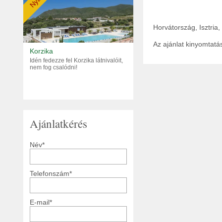
Nyár
Horvátország, Isztria
Az ajánlat kinyomtat
Korzika
Idén fedezze fel Korzika látnivalóit,
nem fog csalódni!
Ajánlatkérés
Név*
Telefonszám*
E-mail*