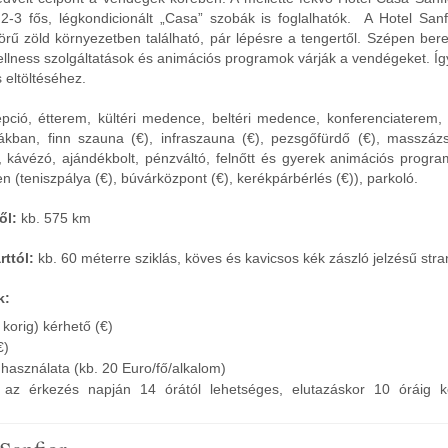
2-3 fős, légkondicionált „Casa” szobák is foglalhatók. A Hotel Sanf
örű zöld környezetben található, pár lépésre a tengertől. Szépen ber
llness szolgáltatások és animációs programok várják a vendégeket. Íg
 eltöltéséhez.
pció, étterem, kültéri medence, beltéri medence, konferenciaterem, 
ákban, finn szauna (€), infraszauna (€), pezsgőfürdő (€), masszáz
, kávézó, ajándékbolt, pénzváltó, felnőtt és gyerek animációs progra
n (teniszpálya (€), búvárközpont (€), kerékpárbérlés (€)), parkoló.
ől:
kb. 575 km
ttól:
kb. 60 méterre sziklás, köves és kavicsos kék zászló jelzésű stra
k:
korig) kérhető (€)
€)
 használata (kb. 20 Euro/fő/alkalom)
ás az érkezés napján 14 órától lehetséges, elutazáskor 10 óráig k