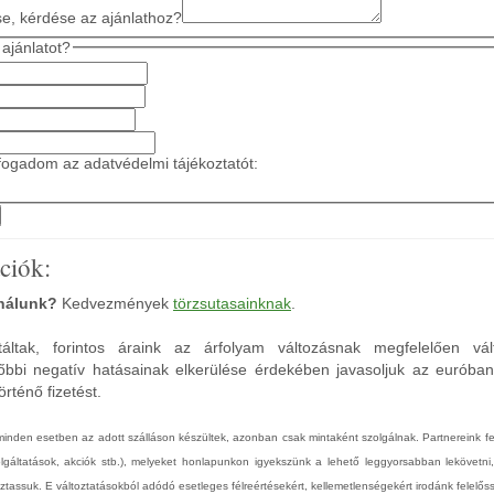
se, kérdése az ajánlathoz?
ajánlatot?
ogadom az adatvédelmi tájékoztatót:
ciók:
 nálunk?
Kedvezmények
törzsutasainknak
.
áltak, forintos áraink az árfolyam változásnak megfelelően vál
őbbi negatív hatásainak elkerülése érdekében javasoljuk az euróba
rténő fizetést.
 minden esetben az adott szálláson készültek, azonban csak mintaként szolgálnak. Partnereink 
zolgáltatások, akciók stb.), melyeket honlapunkon igyekszünk a lehető leggyorsabban lekövetni
tassuk. E változtatásokból adódó esetleges félreértésekért, kellemetlenségekért irodánk felelőss