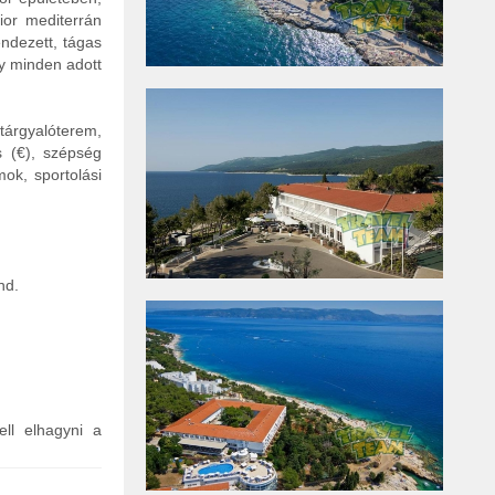
ior mediterrán
endezett, tágas
y minden adott
tárgyalóterem,
s (€), szépség
mok, sportolási
nd.
ell elhagyni a