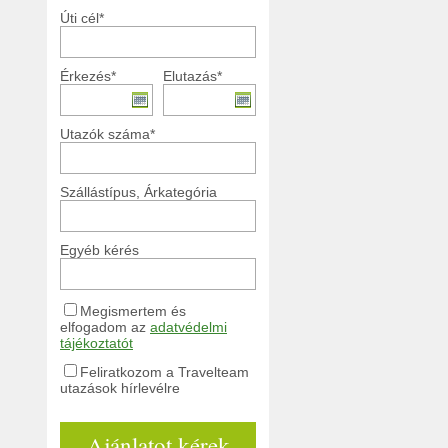
Úti cél*
Érkezés*
Elutazás*
Utazók száma*
Szállástípus, Árkategória
Egyéb kérés
Megismertem és
elfogadom az
adatvédelmi
tájékoztatót
Feliratkozom a Travelteam
utazások hírlevélre
Ajánlatot kérek