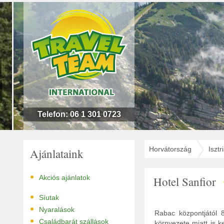
n
l
!
Telefon: 06 1 301 0723
Horvátország
Isztr
Ajánlataink
•
Akciós ajánlatok
Hotel Sanfior
•
Síutak
•
Nyaralások
Rabac központjától 
•
Családbarát szállások
környezete miatt is k