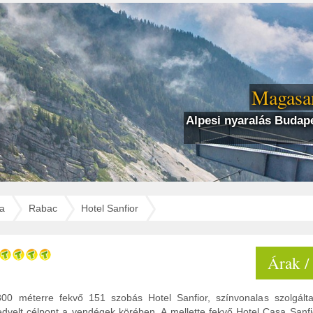
Magasan
Alpesi nyaralás Budape
ia
Rabac
Hotel Sanfior
Árak /
800 méterre fekvő 151 szobás Hotel Sanfior, színvonalas szolgált
edvelt célpont a vendégek körében. A mellette fekvő Hotel Casa Sanfi