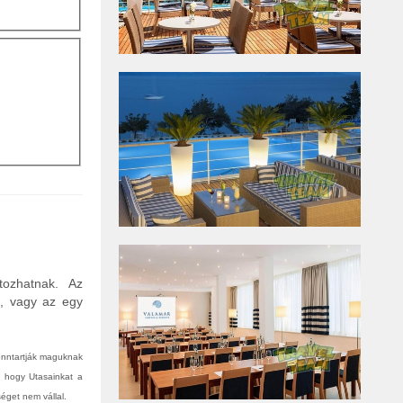
tozhatnak. Az
n, vagy az egy
fenntartják maguknak
, hogy Utasainkat a
éget nem vállal.