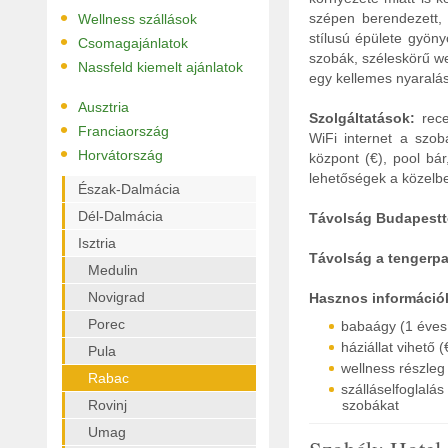
•
szépen berendezett, 
Wellness szállások
•
stílusú épülete gyöny
Csomagajánlatok
szobák, széleskörű we
•
Nassfeld kiemelt ajánlatok
egy kellemes nyaralás
•
Ausztria
Szolgáltatások:
rece
•
Franciaország
WiFi internet a szob
•
Horvátország
központ (€), pool bár
lehetőségek a közelbe
Észak-Dalmácia
Dél-Dalmácia
Távolság Budapestt
Isztria
Távolság a tengerpar
Medulin
Novigrad
Hasznos információ
Porec
babaágy (1 éves 
háziállat vihető (
Pula
wellness részleg
Rabac
szálláselfoglal
Rovinj
szobákat
Umag