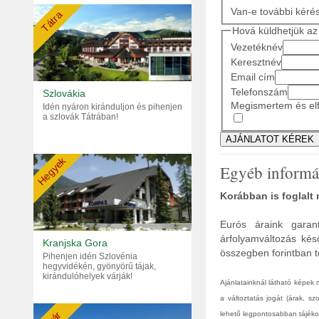
Van-e további kéré
Tátra
Hová küldhetjük az 
Vezetéknév
Keresztnév
Email cím
Telefonszám
Szlovákia
Megismertem és elf
Idén nyáron kiránduljon és pihenjen
a szlovák Tátrában!
Hegyek
Egyéb informá
Korábban is foglalt
Eurós áraink garant
árfolyamváltozás kés
Kranjska Gora
összegben forintban tö
Pihenjen idén Szlovénia
hegyvidékén, gyönyörű tájak,
kirándulóhelyek várják!
Ajánlatainknál látható képek
a változtatás jogát (árak, s
lehető legpontosabban tájékoz