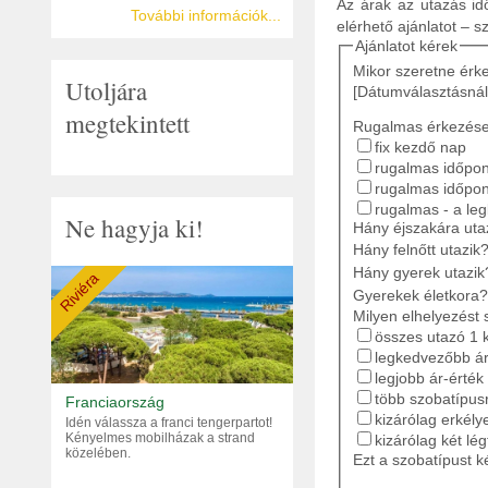
Az árak az utazás idő
További információk...
elérhető ajánlatot – s
Ajánlatot kérek
Mikor szeretne érk
Utoljára
[Dátumválasztásnál
megtekintett
Rugalmas érkezés
fix kezdő nap
rugalmas időpont
rugalmas időpon
rugalmas - a le
Ne hagyja ki!
Hány éjszakára ut
Hány felnőtt utazik
Hány gyerek utazik
Riviéra
Gyerekek életkora?
Milyen elhelyezést 
összes utazó 1 
legkedvezőbb ár
legjobb ár-érték
több szobatípusr
Franciaország
kizárólag erkély
Idén válassza a franci tengerpartot!
Kényelmes mobilházak a strand
kizárólag két lé
közelében.
Ezt a szobatípust k