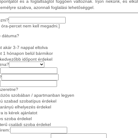
pontjától és a foglaltságtól függően változnak. Írjon nekünk, és elkü
zemélyre szabva, azonnali foglalási lehetőséggel.
ezni?
 óra-percet nem kell megadni.]
e dátuma?
 akár 3-7 nappal eltolva
t 1 hónapon belül bármikor
gkedvezőbb időpont érdekel
azna?
?
?
szeretne?
közös szobában / apartmanban legyen
ú szabad szobatípus érdekel
 arányú elhelyezés érdekel
a is kérek ajánlatot
es szoba érdekel
gterű családi szoba érdekel
érem: