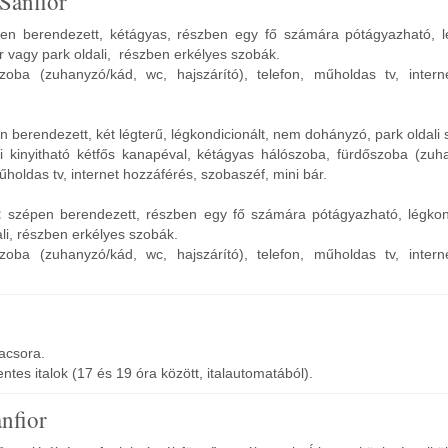
Sanfior
en berendezett, kétágyas, részben egy fő számára pótágyazható, lé
 vagy park oldali, részben erkélyes szobák.
szoba (zuhanyzó/kád, wc, hajszárító), telefon, műholdas tv, intern
 berendezett, két légterű, légkondicionált, nem dohányzó, park oldali 
li kinyitható kétfős kanapéval, kétágyas hálószoba, fürdőszoba (zuh
műholdas tv, internet hozzáférés, szobaszéf, mini bár.
:
szépen berendezett, részben egy fő számára pótágyazható, légkon
li, részben erkélyes szobák.
szoba (zuhanyzó/kád, wc, hajszárító), telefon, műholdas tv, intern
vacsora.
tes italok (17 és 19 óra között, italautomatából).
nfior