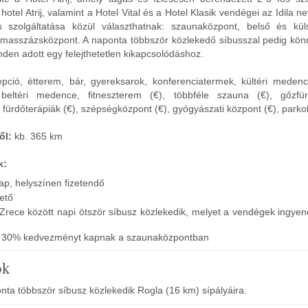
tel Atrij, valamint a Hotel Vital és a Hotel Klasik vendégei az Idila n
szolgáltatása közül választhatnak: szaunaközpont, belső és kü
masszázsközpont. A naponta többször közlekedő síbusszal pedig kön
nden adott egy felejthetetlen kikapcsolódáshoz.
pció, étterem, bár, gyereksarok, konferenciatermek, kültéri meden
 beltéri medence, fitneszterem (€), többféle szauna (€), gőzfür
fürdőterápiák (€), szépségközpont (€), gyógyászati központ (€), parkol
ől:
kb. 365 km
k:
ap, helyszínen fizetendő
hető
Zrece között napi ötször síbusz közlekedik, melyet a vendégek ingye
i 30% kedvezményt kapnak a szaunaközpontban
ók
ta többször síbusz közlekedik Rogla (16 km) sípályáira.