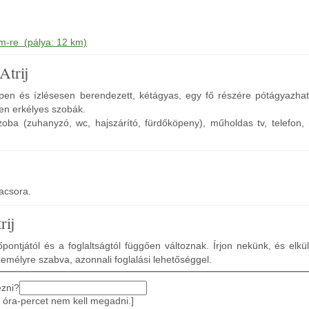
m-re (pálya: 12 km)
Atrij
en és ízlésesen berendezett, kétágyas, egy fő részére pótágyazha
ben erkélyes szobák.
zoba (zuhanyzó, wc, hajszárító, fürdőköpeny), műholdas tv, telefon, 
vacsora.
rij
pontjától és a foglaltságtól függően változnak. Írjon nekünk, és elkü
zemélyre szabva, azonnali foglalási lehetőséggel.
ezni?
 óra-percet nem kell megadni.]