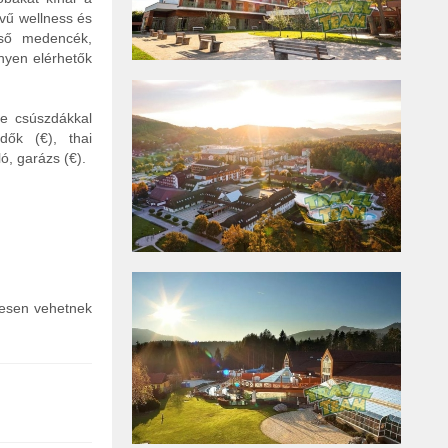
evű wellness és
lső medencék,
nyen elérhetők
ce csúszdákkal
dők (€), thai
ó, garázs (€).
nesen vehetnek