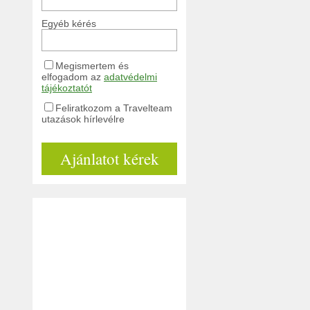
Egyéb kérés
Megismertem és
elfogadom az
adatvédelmi
tájékoztatót
Feliratkozom a Travelteam
utazások hírlevélre
Ajánlatot kérek