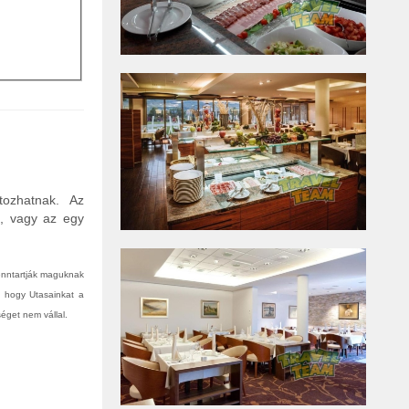
tozhatnak. Az
n, vagy az egy
fenntartják maguknak
, hogy Utasainkat a
éget nem vállal.