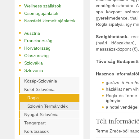
•
vendégek számára. A ho
Wellness szállások
•
spa központ számos 
Csomagajánlatok
gyerekmedence, thai 
•
Nassfeld kiemelt ajánlatok
Rogla sípályái, így mi
•
Ausztria
Szolgáltatások:
rece
•
Franciaország
(nyári időszakban),
•
Horvátország
masszázsközpont (€), 
•
Olaszország
•
Távolság Budapestt
Szlovákia
•
Szlovénia
Hasznos információ
Közép-Szlovénia
garázs: 5 Euro/n
háziállat nem vi
Kelet-Szlovénia
Rogla és Terme 
Rogla
igénybe
Szlovén Termálvidék
a hotel vendége
Nyugat-Szlovénia
Téli informáci
Tengerpart
Terme Zreče-ből napon
Körutazások