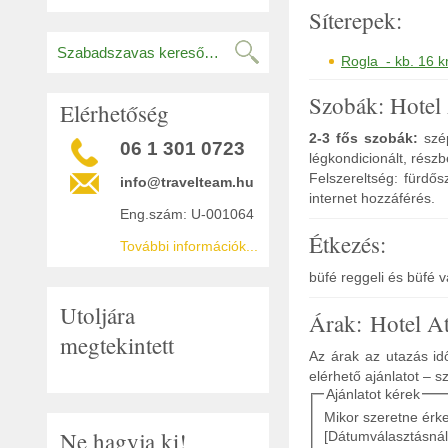
Síterepek:
Rogla - kb. 16 k
Szobák: Hotel 
Elérhetőség
2-3 fős szobák:
szép
06 1 301 0723
légkondicionált, rész
Felszereltség: fürdős
info@travelteam.hu
internet hozzáférés.
Eng.szám: U-001064
Étkezés:
További információk...
büfé reggeli és büfé 
Utoljára
Árak: Hotel At
megtekintett
Az árak az utazás idő
elérhető ajánlatot – s
Ajánlatot kérek
Mikor szeretne érk
Ne hagyja ki!
[Dátumválasztásnál