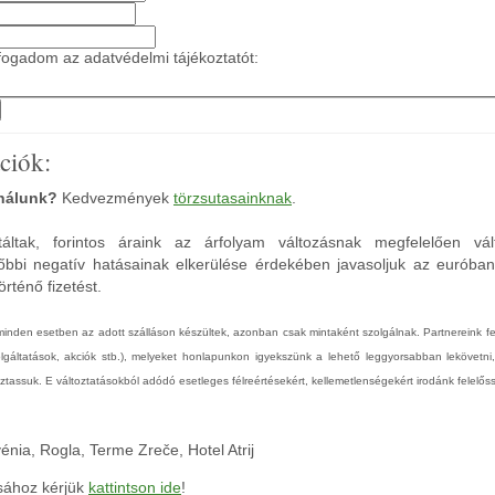
ogadom az adatvédelmi tájékoztatót:
ciók:
 nálunk?
Kedvezmények
törzsutasainknak
.
áltak, forintos áraink az árfolyam változásnak megfelelően vál
őbbi negatív hatásainak elkerülése érdekében javasoljuk az euróba
rténő fizetést.
 minden esetben az adott szálláson készültek, azonban csak mintaként szolgálnak. Partnereink 
zolgáltatások, akciók stb.), melyeket honlapunkon igyekszünk a lehető leggyorsabban lekövetni
tassuk. E változtatásokból adódó esetleges félreértésekért, kellemetlenségekért irodánk felelőss
énia, Rogla, Terme Zreče, Hotel Atrij
ásához kérjük
kattintson ide
!