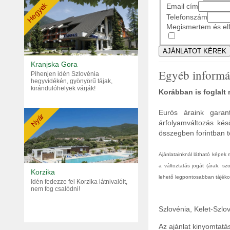
Hegyek
Email cím
Telefonszám
Megismertem és elf
Kranjska Gora
Egyéb informá
Pihenjen idén Szlovénia
hegyvidékén, gyönyörű tájak,
kirándulóhelyek várják!
Korábban is foglalt
Eurós áraink garant
Nyár
árfolyamváltozás kés
összegben forintban tö
Ajánlatainknál látható képek
a változtatás jogát (árak, s
Korzika
lehető legpontosabban tájékoz
Idén fedezze fel Korzika látnivalóit,
nem fog csalódni!
Szlovénia, Kelet-Szlov
Az ajánlat kinyomtat