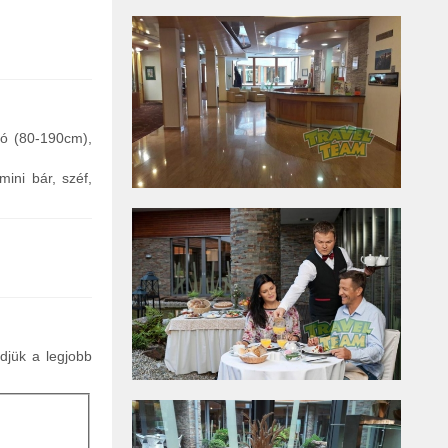
tó (80-190cm),
mini bár, széf,
ldjük a legjobb