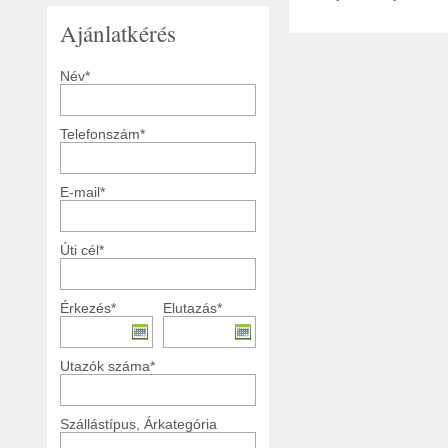
Ajánlatkérés
Név*
Telefonszám*
E-mail*
Úti cél*
Érkezés*
Elutazás*
Utazók száma*
Szállástípus, Árkategória