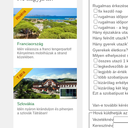
Rugalmas érkezés
fix kezdő nap
Riviéra
rugalmas időpont
rugalmas időpon
rugalmas - a le
Hány éjszakára ut
Hány felnőtt utazik
Franciaország
Hány gyerek utazik
Idén válassza a franci tengerpartot!
Gyerekek életkora?
Kényelmes mobilházak a strand
Milyen elhelyezést 
közelében.
összes utazó 1 
legkedvezőbb ár
legjobb ár-érték
Tátra
több szobatípusr
kizárólag erkély
kizárólag két lé
Ezt a szobatípust k
Szlovákia
Van-e további kéré
Idén nyáron kiránduljon és pihenjen
Hová küldhetjük az 
a szlovák Tátrában!
Vezetéknév
Keresztnév