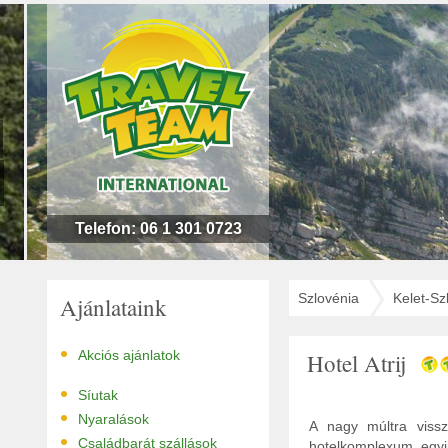
n
l
!
Telefon: 06 1 301 0723
Szlovénia
Kelet-Sz
Ajánlataink
•
Akciós ajánlatok
Hotel Atrij
•
Síutak
•
Nyaralások
A nagy múltra vissz
•
Családbarát szállások
hotelkomplexum egyik