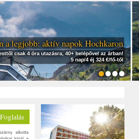
 a legjobb: aktív napok Hochkaron
sttől csak 4 óra utazásra, 40+ belépővel az árban!
5 nap/4 éj 324 €/fő-től
 Foglalás
szárny alkotta
obákat kínál a