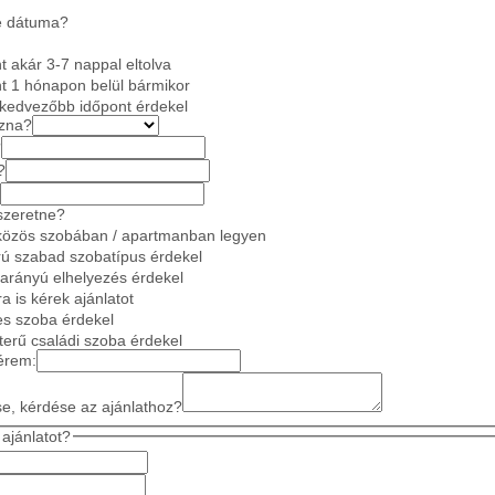
e dátuma?
 akár 3-7 nappal eltolva
t 1 hónapon belül bármikor
gkedvezőbb időpont érdekel
azna?
?
?
szeretne?
közös szobában / apartmanban legyen
ú szabad szobatípus érdekel
 arányú elhelyezés érdekel
a is kérek ajánlatot
es szoba érdekel
gterű családi szoba érdekel
érem:
se, kérdése az ajánlathoz?
ajánlatot?