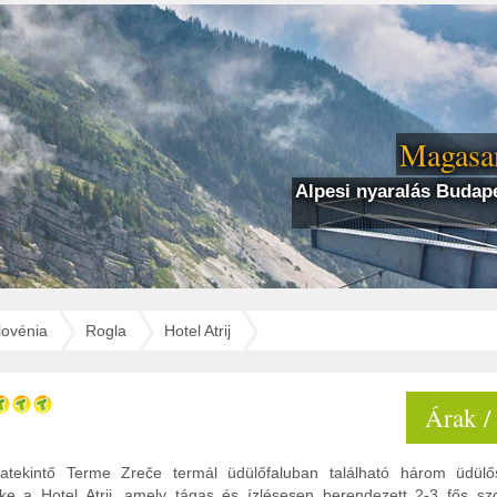
Magasan
Alpesi nyaralás Budape
lovénia
Rogla
Hotel Atrij
Árak /
atekintő Terme Zre če termál üdülőfaluban található három üdülő
e a Hotel Atrij, amely tágas és ízlésesen berendezett 2-3 fős sz