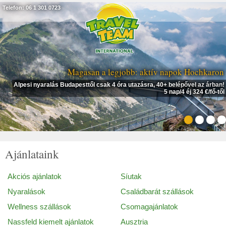
Telefon: 06 1 301 0723
Magasan a legjobb: aktív napok Hochkaron
Alpesi nyaralás Budapesttől csak 4 óra utazásra, 40+ belépővel az árban!
5 nap/4 éj 324 €/fő-től
Ajánlataink
Akciós ajánlatok
Síutak
Nyaralások
Családbarát szállások
Wellness szállások
Csomagajánlatok
Nassfeld kiemelt ajánlatok
Ausztria