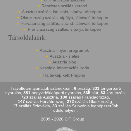
Online biztosításkötés
Részletes szállás kereső
Ausztria szállás, látnivaló, sípálya térképen
Olaszország szállás, sípálya, látnivaló térképen
Horvátország szállás, strand, látnivaló térképen
Franciaország szállás, sípálya térképen
Társoldalaink:
Ausztria - nyári programok
Ausztria - síelés
Ausztria blog
Nassfeld Információs Iroda
Ha térkép kell: Frigoria
Travelteam ajánlatok számokban:
6
ország,
331
tengerparti
nyaralás,
881
hegyvidéki/tóparti nyaralás,
865
síút,
83
körutazás.
723
szállás Ausztria,
100
szállás Franciaország,
147
szállás Horvátország,
272
szállás Olaszország,
17
szállás Szlovákia,
33
szállás Szlovénia legnépszerűbb
üdülőhelyein.
2009 - 2026 CIT Group