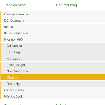
Franciaország
Horvátország
Észak-Dalmácia
Dél-Dalmácia
Isztria
Közép-Dalmácia
Kvarner-öböl
Crikvenica
Karlobag
Krk-sziget
Losinj-sziget
Novi Vinodolski
Opatija
Rab-sziget
Plitvicei-tavak
Körutazások