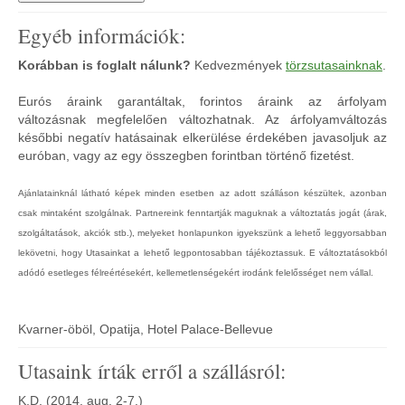
Egyéb információk:
Korábban is foglalt nálunk?
Kedvezmények
törzsutasainknak
.
Eurós áraink garantáltak, forintos áraink az árfolyam
változásnak megfelelően változhatnak. Az árfolyamváltozás
későbbi negatív hatásainak elkerülése érdekében javasoljuk az
euróban, vagy az egy összegben forintban történő fizetést.
Ajánlatainknál látható képek minden esetben az adott szálláson készültek, azonban
csak mintaként szolgálnak. Partnereink fenntartják maguknak a változtatás jogát (árak,
szolgáltatások, akciók stb.), melyeket honlapunkon igyekszünk a lehető leggyorsabban
lekövetni, hogy Utasainkat a lehető legpontosabban tájékoztassuk. E változtatásokból
adódó esetleges félreértésekért, kellemetlenségekért irodánk felelősséget nem vállal.
Kvarner-öböl, Opatija, Hotel Palace-Bellevue
Utasaink írták erről a szállásról:
K.D. (2014. aug. 2-7.)