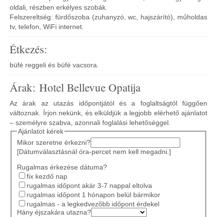
oldali, részben erkélyes szobák.
Felszereltség: fürdőszoba (zuhanyzó, wc, hajszárító), műholdas
tv, telefon, WiFi internet.
Étkezés:
büfé reggeli és büfé vacsora.
Árak: Hotel Bellevue Opatija
Az árak az utazás időpontjától és a foglaltságtól függően
változnak. Írjon nekünk, és elküldjük a legjobb elérhető ajánlatot
– személyre szabva, azonnali foglalási lehetőséggel.
Ajánlatot kérek
Mikor szeretne érkezni?
[Dátumválasztásnál óra-percet nem kell megadni.]
Rugalmas érkezése dátuma?
fix kezdő nap
rugalmas időpont akár 3-7 nappal eltolva
rugalmas időpont 1 hónapon belül bármikor
rugalmas - a legkedvezőbb időpont érdekel
Hány éjszakára utazna?