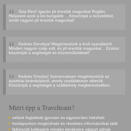
Szia Reni! Igazán jól éreztük magunkat Roglán.
Helyesek azok a kis bungalók. ...Köszönjük a közvetítést,
ismét nagyon jól éreztük magunkat!
Kedves Dorottya! Megérkeztünk a tiroli nyaralásról.
Minden nagyon szép volt, és jól éreztük magunkat... Ezúton
köszönjük a segítségét és közreműködését!
Kedves Orsolya! Szerencsésen megérkeztünk az
ausztriai kirándulásról, amely csodálatosan sikerült.
Köszönjük a segítséget a szálláshely megkeresésében.
Miért épp a Travelteam?
velünk foglalását gyorsan és egyszerűen intézheti
honlapunkon megbízható és részletes információkat talál
felkészült kollégáink minden kérdésére választ adnak