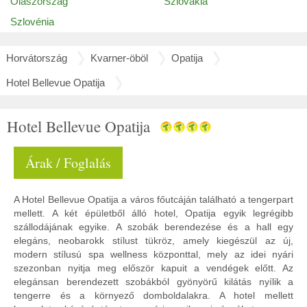
Olaszország
Szlovákia
Szlovénia
Horvátország
Kvarner-öböl
Opatija
Hotel Bellevue Opatija
Hotel Bellevue Opatija
Árak / Foglalás
A Hotel Bellevue Opatija a város főutcáján található a tengerpart
mellett. A két épületből álló hotel, Opatija egyik legrégibb
szállodájának egyike. A szobák berendezése és a hall egy
elegáns, neobarokk stílust tükröz, amely kiegészül az új,
modern stílusú spa wellness központtal, mely az idei nyári
szezonban nyitja meg először kapuit a vendégek előtt. Az
elegánsan berendezett szobákból gyönyörű kilátás nyílik a
tengerre és a környező domboldalakra. A hotel mellett