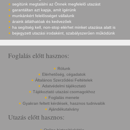
segítünk megtalálni az Önnek megfelelő utazást
garantáltan azt kapja, amit ígérünk
munkánkért felelősséget vállalunk
áraink átláthatóak és kedvezőek
ha segítség kell, non-stop elérhet minket utazása alatt is
bejegyzett utazási irodaként, szabályszerűen működünk
Foglalás előtt hasznos:
Rólunk
Elérhetőség, cégadatok
Általános Szerződési Feltételek
Adatvédelmi tájékoztató
Tájékoztató utazási csomagokhoz
Foglalás menete
Gyakran feltett kérdések, hasznos tudnivalók
Ajándékutalvány
Utazás előtt hasznos: