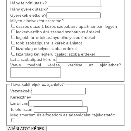
Hány felnőtt utazik?
Hány gyerek utazik?
Gyerekek életkora?
Milyen elhelyezést szeretne?
összes utazó 1 közös szobában / apartmanban legyen
legkedvezőbb árú szabad szobatípus érdekel
legjobb ár-érték arányú elhelyezés érdekel
több szobatípusra is kérek ajánlatot
kizárólag erkélyes szoba érdekel
kizárólag két légterű családi szoba érdekel
Ezt a szobatípust kérem:
Van-e további kérése, kérdése az ajánlathoz?
Hová küldhetjük az ajánlatot?
Vezetéknév
Keresztnév
Email cím
Telefonszám
Megismertem és elfogadom az adatvédelmi tájékoztatót: