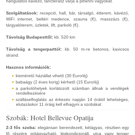
hangulatos kávézó, táncterasz várja a pihenni vágyókat.
Szolgáltatások:
recepció, hall, bár, társalgó, étterem, kávézó,
WiFi internet, beltéri medence, szauna (€), masszázs (€),
tárgyalóterem, üzletek, lift, parkoló (€).
Távolság Budapesttől:
kb. 520 km
Távolság a tengerparttól:
kb. 50 m-re betonos, kavicsos
strand.
Hasznos információk:
kisméretű háziállat vihető (30 Euro/éj)
babaágy (2 éves korig) kérhető (15 Euro/éj)
a parkolóhelyek korlátozott számban állnak a vendégek
rendelkezésére
szálláselfoglalás az érkezés napján 14 órától lehetséges,
elutazáskor 11 óráig kell elhagyni a szobákat
Szobák: Hotel Bellevue Opatija
2-3 fős szoba:
elegánsan berendezett, kétágyas, részben egy
fő részére pótágyazható, légkondicionált, utca vagy tenger