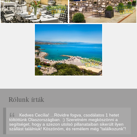
Rólunk írták
Kedves Cecília! ...Rövidre fogva, csodálatos 1 hetet
töltöttünk Olaszországban. :) Szeretném megköszönni a
segítséget, hogy a szezon utolsó pillanataiban sikerült ilyen
szállást találniuk! Köszönöm, és remélem még "találkozunk"!