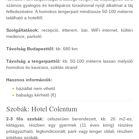
számos gyalogos és kerékpáros túraútvonal nyújt alkalmat a táj
felfedezésére. A homokos tengerpart mindössze 50-100 méterre
található a hoteltől.
Szolgáltatások:
recepció, étterem, bár, WiFi internet, kültéri
medence, parkoló.
Távolság Budapesttől:
kb. 680 km
Távolság a tengerparttól:
kb. 50-100 méterre lassan mélyülő
homokos és kavicsos, sziklás strand
Hasznos információk:
háziállat nem vihető
babaágy kérhető (€)
Szobák: Hotel Colentum
2-3 fős szobák:
célszerűen berendezett, kb. 20 m2-es,
kétágyas, részben egy gyermek (11 éves korig) részére
pótágyazható, légkondicionált, park vagy tenger oldali, részben
erkélyes szobák.