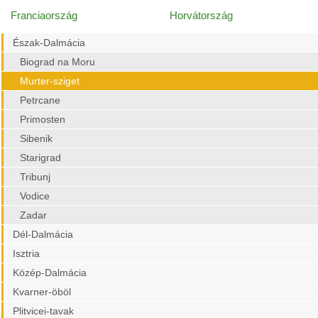
Franciaország
Horvátország
Észak-Dalmácia
Biograd na Moru
Murter-sziget
Petrcane
Primosten
Sibenik
Starigrad
Tribunj
Vodice
Zadar
Dél-Dalmácia
Isztria
Közép-Dalmácia
Kvarner-öböl
Plitvicei-tavak