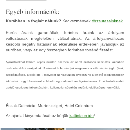
Egyéb információk:
Korábban is foglalt nálunk?
Kedvezmények
törzsutasainknak
.
Eurós áraink garantáltak, forintos áraink az árfolyam
változásnak megfelelően változhatnak. Az árfolyamváltozás
későbbi negatív hatásainak elkerülése érdekében javasoljuk az
euróban, vagy az egy összegben forintban történő fizetést.
Ajánlatainknál látható képek minden esetben az adott szálláson készültek, azonban
csak mintaként szolgálnak. Partnereink fenntartják maguknak a változtatás jogát (árak,
szolgáltatások, akciók stb.), melyeket honlapunkon igyekszünk a lehető leggyorsabban
lekövetni, hogy Utasainkat a lehető legpontosabban tájékoztassuk. E változtatásokból
adódó esetleges félreértésekért, kellemetlenségekért irodánk felelősséget nem vállal.
Észak-Dalmácia, Murter-sziget, Hotel Colentum
Az ajánlat kinyomtatásához kérjük
kattintson ide
!