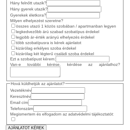
Hány felnőtt utazik?
Hány gyerek utazik?
Gyerekek életkora?
Milyen elhelyezést szeretne?
összes utazó 1 közös szobában / apartmanban legyen
legkedvezőbb árú szabad szobatípus érdekel
legjobb ár-érték arányú elhelyezés érdekel
több szobatípusra is kérek ajánlatot
kizárólag erkélyes szoba érdekel
kizárólag két légterű családi szoba érdekel
Ezt a szobatípust kérem:
Van-e további kérése, kérdése az ajánlathoz?
Hová küldhetjük az ajánlatot?
Vezetéknév
Keresztnév
Email cím
Telefonszám
Megismertem és elfogadom az adatvédelmi tájékoztatót: