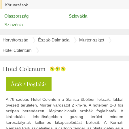
Körutazások
Olaszország
Szlovákia
Szlovénia
Horvátország
Észak-Dalmácia
Murter-sziget
Hotel Colentum
Hotel Colentum
Árak / Foglalás
A 78 szobás Hotel Colentum a Slanica öbölben fekszik, fákkal
övezett területen, Murter városától 2 km-re. A hotelben 2-3 fős
szépen berendezett, légkondicionált szobák foglalhatók. A
kirándulási lehetőségekben gazdag terület minden
korosztálynak kellemes kikapcsolódást biztosít. A Kornati
Nemzeti Park szigetvilága, a csillogó tenger, az olajfaligetek és a