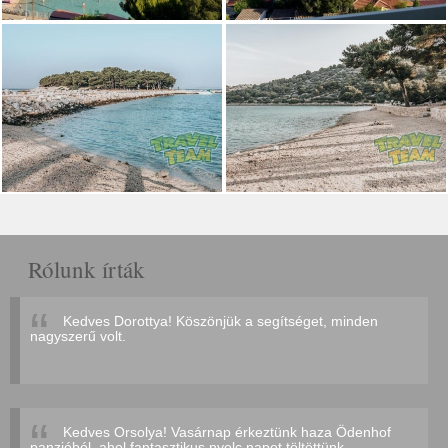
Rólunk írták
Kedves Dorottya! Köszönjük a segítséget, minden
nagyszerű volt.
Kedves Orsolya! Vasárnap érkeztünk haza Ödenhof
panzióból, ahol fantasztikus nyolc napot töltöttünk...