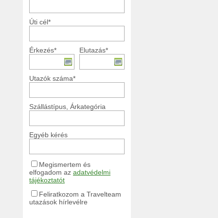
Úti cél*
Érkezés*
Elutazás*
Utazók száma*
Szállástípus, Árkategória
Egyéb kérés
Megismertem és
elfogadom az
adatvédelmi
tájékoztatót
Feliratkozom a Travelteam
utazások hírlevélre