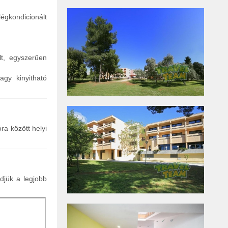
égkondicionált
lt, egyszerűen
agy kinyitható
óra között helyi
ldjük a legjobb