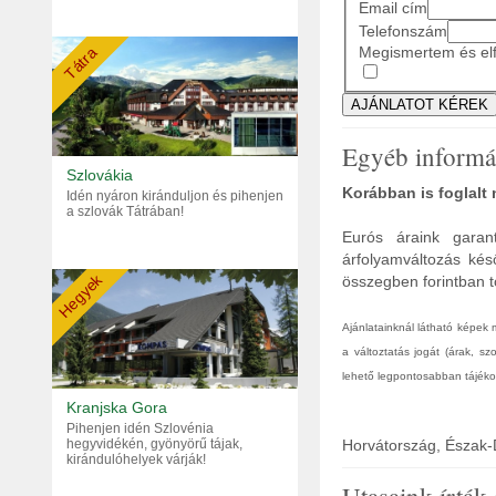
Email cím
Telefonszám
Megismertem és elf
Tátra
Egyéb informá
Szlovákia
Korábban is foglalt
Idén nyáron kiránduljon és pihenjen
a szlovák Tátrában!
Eurós áraink garant
árfolyamváltozás kés
Hegyek
összegben forintban tö
Ajánlatainknál látható képek
a változtatás jogát (árak, s
lehető legpontosabban tájékoz
Kranjska Gora
Pihenjen idén Szlovénia
hegyvidékén, gyönyörű tájak,
Horvátország, Észak-
kirándulóhelyek várják!