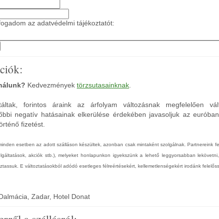
ogadom az adatvédelmi tájékoztatót:
ciók:
 nálunk?
Kedvezmények
törzsutasainknak
.
áltak, forintos áraink az árfolyam változásnak megfelelően vál
őbbi negatív hatásainak elkerülése érdekében javasoljuk az euróba
rténő fizetést.
 minden esetben az adott szálláson készültek, azonban csak mintaként szolgálnak. Partnereink 
zolgáltatások, akciók stb.), melyeket honlapunkon igyekszünk a lehető leggyorsabban lekövetni
tassuk. E változtatásokból adódó esetleges félreértésekért, kellemetlenségekért irodánk felelőss
Dalmácia, Zadar, Hotel Donat