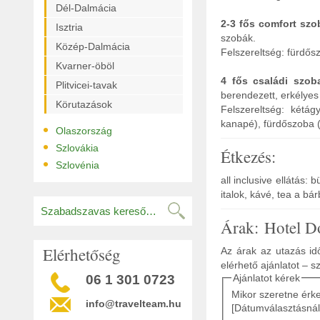
Dél-Dalmácia
2-3 fős comfort szo
Isztria
szobák.
Közép-Dalmácia
Felszereltség: fürdősz
Kvarner-öböl
4 fős családi szo
Plitvicei-tavak
berendezett, erkélyes
Körutazások
Felszereltség: kétág
kanapé), fürdőszoba (
•
Olaszország
•
Szlovákia
Étkezés:
•
Szlovénia
all inclusive ellátás:
italok, kávé, tea a bá
Árak: Hotel D
Elérhetőség
Az árak az utazás idő
elérhető ajánlatot – s
06 1 301 0723
Ajánlatot kérek
Mikor szeretne érk
info@travelteam.hu
[Dátumválasztásnál