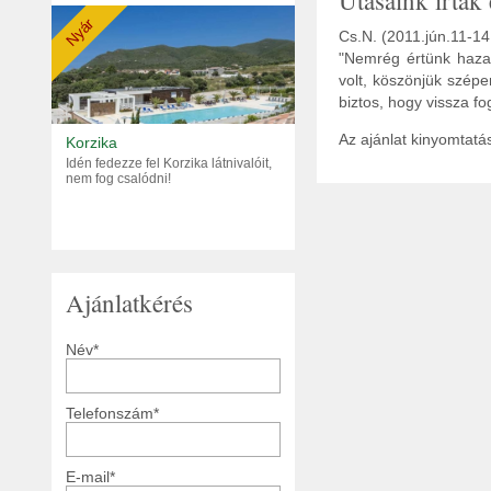
Utasaink írták 
Nyár
Cs.N. (2011.jún.11-14
" Nemrég értünk haza
volt, köszönjük szépe
biztos, hogy vissza fo
Az ajánlat kinyomtat
Korzika
Idén fedezze fel Korzika látnivalóit,
nem fog csalódni!
Ajánlatkérés
Név*
Telefonszám*
E-mail*