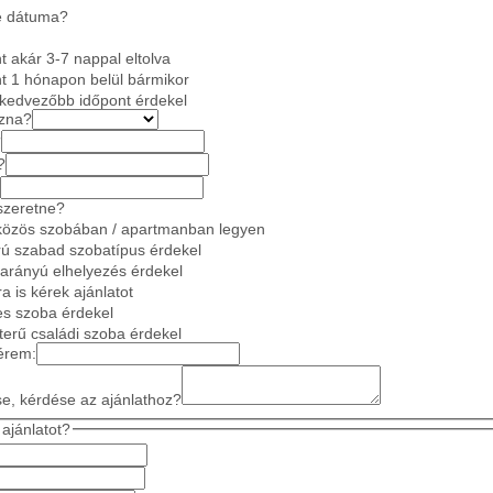
e dátuma?
 akár 3-7 nappal eltolva
t 1 hónapon belül bármikor
gkedvezőbb időpont érdekel
azna?
?
?
szeretne?
közös szobában / apartmanban legyen
ú szabad szobatípus érdekel
 arányú elhelyezés érdekel
a is kérek ajánlatot
es szoba érdekel
gterű családi szoba érdekel
érem:
se, kérdése az ajánlathoz?
ajánlatot?