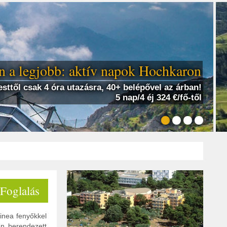
 a legjobb: aktív napok Hochkaron
sttől csak 4 óra utazásra, 40+ belépővel az árban!
5 nap/4 éj 324 €/fő-től
 Foglalás
pinea fenyőkkel
en berendezett