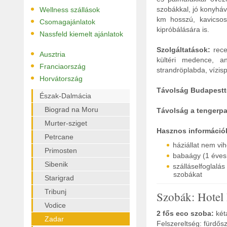
•
szobákkal, jó konyháva
Wellness szállások
•
km hosszú, kavicsos,
Csomagajánlatok
kipróbálására is.
•
Nassfeld kiemelt ajánlatok
Szolgáltatások:
recep
•
Ausztria
kültéri medence, an
•
Franciaország
strandröplabda, vízisp
•
Horvátország
Távolság Budapestt
Észak-Dalmácia
Biograd na Moru
Távolság a tengerpa
Murter-sziget
Hasznos információ
Petrcane
háziállat nem vi
Primosten
babaágy (1 éves 
Sibenik
szálláselfoglal
szobákat
Starigrad
Tribunj
Szobák: Hotel
Vodice
2
fős eco szoba:
két
Zadar
Felszereltség: fürdősz