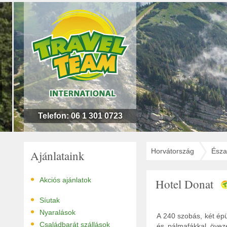
n
l
!
Telefon: 06 1 301 0723
Horvátország
Észa
Ajánlataink
•
Akciós ajánlatok
Hotel Donat
•
Síutak
•
Nyaralások
A 240 szobás, két épü
•
Családbarát szállások
és pálmafákkal öveze