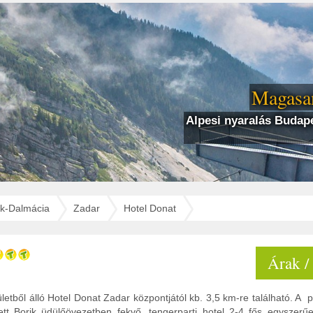
Magasan
Alpesi nyaralás Budape
k-Dalmácia
Zadar
Hotel Donat
Árak /
letből álló Hotel Donat Zadar központjától kb. 3,5 km-re található. A 
tt Borik üdülőövezetben fekvő, tengerparti hotel 2-4 fős egyszerű