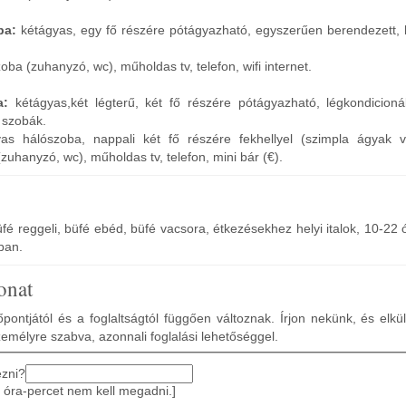
ba:
kétágyas, egy fő részére pótágyazható, egyszerűen berendezett, l
oba (zuhanyzó, wc), műholdas tv, telefon, wifi internet.
ba:
kétágyas,
két légterű, két fő részére pótágyazható, légkondicioná
 szobák.
yas hálószoba, nappali két fő részére fekhellyel (szimpla ágyak v
zuhanyzó, wc), műholdas tv, telefon, mini bár (€).
 büfé reggeli, büfé ebéd, büfé vacsora, étkezésekhez helyi italok, 10-22 
rban.
onat
pontjától és a foglaltságtól függően változnak. Írjon nekünk, és elkü
zemélyre szabva, azonnali foglalási lehetőséggel.
ezni?
 óra-percet nem kell megadni.]