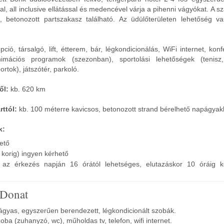
l, all inclusive ellátással és medencével várja a pihenni vágyókat. A szá
 betonozott partszakasz található. Az üdülőterületen lehetőség va
ció, társalgó, lift, étterem, bár, légkondicionálás, WiFi internet, kon
imációs programok (szezonban), sportolási lehetőségek (tenisz, 
ortok), játszótér, parkoló.
ől:
kb. 620 km
rttól:
kb. 100 méterre kavicsos, betonozott strand bérelhető napágyak
k:
hető
korig) ingyen kérhető
ás az érkezés napján 16 órától lehetséges, elutazáskor 10 óráig k
 Donat
ágyas, egyszerűen berendezett, légkondicionált szobák.
oba (zuhanyzó, wc), műholdas tv, telefon, wifi internet.