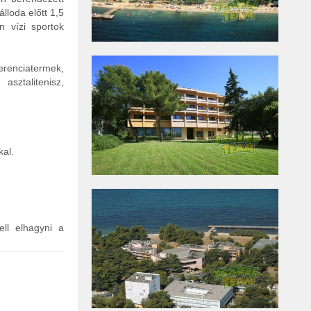
lloda előtt 1,5
n vízi sportok
ferenciatermek,
asztalitenisz,
kal.
ell elhagyni a