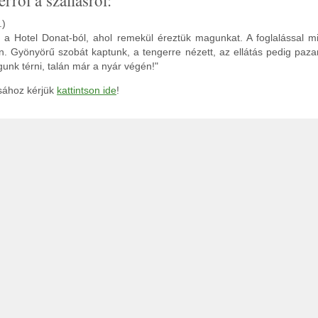
erről a szállásról:
.)
 a Hotel Donat-ból, ahol remekül éreztük magunkat. A foglalással 
n. Gyönyörű szobát kaptunk, a tengerre nézett, az ellátás pedig paza
gunk térni, talán már a nyár végén!"
ásához kérjük
kattintson ide
!