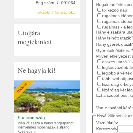
Eng.szám: U-001064
Rugalmas érkezés
fix kezdő nap
További információk...
rugalmas időpont
rugalmas időpon
rugalmas - a le
Utoljára
Hány éjszakára ut
Hány felnőtt utazik
megtekintett
Hány gyerek utazik
Gyerekek életkora?
Milyen elhelyezést 
összes utazó 1 
legkedvezőbb ár
Ne hagyja ki!
legjobb ár-érték
több szobatípusr
Riviéra
kizárólag erkély
kizárólag két lé
Ezt a szobatípust k
Van-e további kéré
Hová küldhetjük az 
Franciaország
Vezetéknév
Idén válassza a franci tengerpartot!
Kényelmes mobilházak a strand
Keresztnév
közelében.