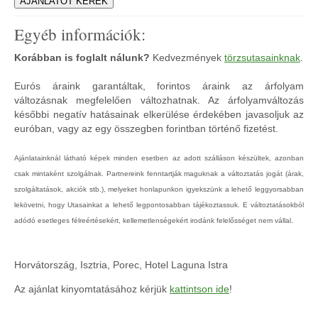
Egyéb információk:
Korábban is foglalt nálunk?
Kedvezmények
törzsutasainknak
.
Eurós áraink garantáltak, forintos áraink az árfolyam
változásnak megfelelően változhatnak. Az árfolyamváltozás
későbbi negatív hatásainak elkerülése érdekében javasoljuk az
euróban, vagy az egy összegben forintban történő fizetést.
Ajánlatainknál látható képek minden esetben az adott szálláson készültek, azonban
csak mintaként szolgálnak. Partnereink fenntartják maguknak a változtatás jogát (árak,
szolgáltatások, akciók stb.), melyeket honlapunkon igyekszünk a lehető leggyorsabban
lekövetni, hogy Utasainkat a lehető legpontosabban tájékoztassuk. E változtatásokból
adódó esetleges félreértésekért, kellemetlenségekért irodánk felelősséget nem vállal.
Horvátország, Isztria, Porec, Hotel Laguna Istra
Az ajánlat kinyomtatásához kérjük
kattintson ide
!