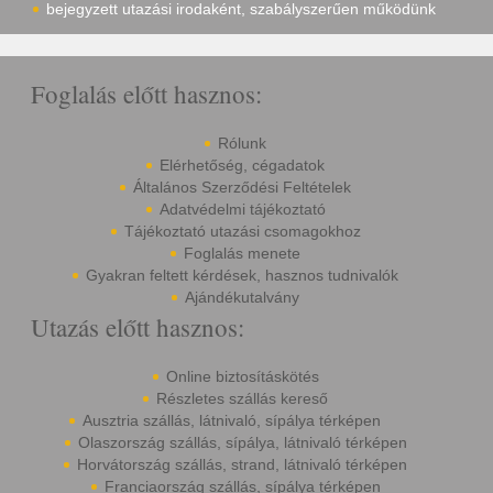
bejegyzett utazási irodaként, szabályszerűen működünk
Foglalás előtt hasznos:
Rólunk
Elérhetőség, cégadatok
Általános Szerződési Feltételek
Adatvédelmi tájékoztató
Tájékoztató utazási csomagokhoz
Foglalás menete
Gyakran feltett kérdések, hasznos tudnivalók
Ajándékutalvány
Utazás előtt hasznos:
Online biztosításkötés
Részletes szállás kereső
Ausztria szállás, látnivaló, sípálya térképen
Olaszország szállás, sípálya, látnivaló térképen
Horvátország szállás, strand, látnivaló térképen
Franciaország szállás, sípálya térképen