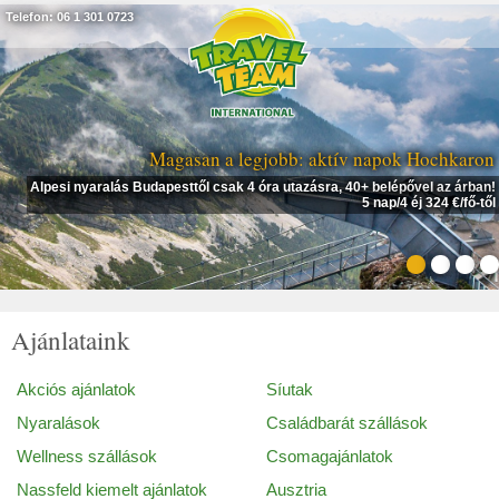
Telefon: 06 1 301 0723
Magasan a legjobb: aktív napok Hochkaron
Alpesi nyaralás Budapesttől csak 4 óra utazásra, 40+ belépővel az árban!
5 nap/4 éj 324 €/fő-től
Ajánlataink
Akciós ajánlatok
Síutak
Nyaralások
Családbarát szállások
Wellness szállások
Csomagajánlatok
Nassfeld kiemelt ajánlatok
Ausztria