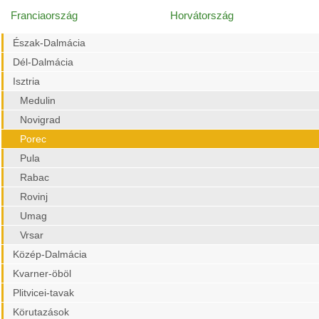
Franciaország
Horvátország
Észak-Dalmácia
Dél-Dalmácia
Isztria
Medulin
Novigrad
Porec
Pula
Rabac
Rovinj
Umag
Vrsar
Közép-Dalmácia
Kvarner-öböl
Plitvicei-tavak
Körutazások