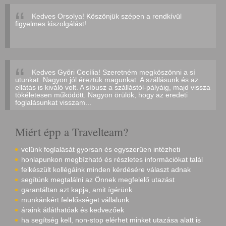
Kedves Orsolya! Köszönjük szépen a rendkívül
figyelmes kiszolgálást!
Kedves Győri Cecília! Szeretném megköszönni a sí
utunkat. Nagyon jól éreztük magunkat. A szállásunk és az
ellátás is kiváló volt. A síbusz a szállástól-pályáig, majd vissza
tökéletesen működött. Nagyon örülök, hogy az eredeti
foglalásunkat visszam...
Miért épp a Travelteam?
velünk foglalását gyorsan és egyszerűen intézheti
honlapunkon megbízható és részletes információkat talál
felkészült kollégáink minden kérdésére választ adnak
segítünk megtalálni az Önnek megfelelő utazást
garantáltan azt kapja, amit ígérünk
munkánkért felelősséget vállalunk
áraink átláthatóak és kedvezőek
ha segítség kell, non-stop elérhet minket utazása alatt is