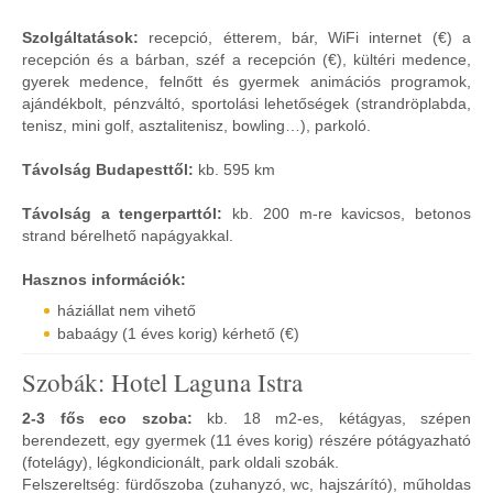
Szolgáltatások:
recepció, étterem, bár, WiFi internet (€) a
recepción és a bárban, széf a recepción (€), kültéri medence,
gyerek medence, felnőtt és gyermek animációs programok,
ajándékbolt, pénzváltó, sportolási lehetőségek (strandröplabda,
tenisz, mini golf, asztalitenisz, bowling…), parkoló.
Távolság Budapesttől:
kb. 595 km
Távolság a tengerparttól:
kb. 200 m-re kavicsos, betonos
strand bérelhető napágyakkal.
Hasznos információk:
háziállat nem vihető
babaágy (1 éves korig) kérhető (€)
Szobák: Hotel Laguna Istra
2-3 fős eco szoba:
kb. 18 m2-es, kétágyas, szépen
berendezett, egy gyermek (11 éves korig) részére pótágyazható
(fotelágy), légkondicionált, park oldali szobák.
Felszereltség: fürdőszoba (zuhanyzó, wc, hajszárító), műholdas