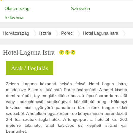
Olaszország
Szlovákia
Szlovénia
Horvátország
Isztria
Porec
Hotel Laguna Istra
Hotel Laguna Istra
Árak / Foglalás
Zelena Laguna központi helyén fekvő Hotel Lagua Istra,
mindössze 5 km-re található Porec óvárosától. A hotel kisebb
dombra épült, így megközelítése hosszú lépcsősoron keresztül
vagy mozgólépcső segítségével közelíthető meg. Földrajzi
fekvése miatt gyönyörű panoráma tárul elénk tenger oldali
szobáiból. A hotelben egyszerűen, de kényelmesen berendezett
2-4 fős szobák foglalhatók. A tengerpart a hoteltől kb. 200
méterre található, ahol kavicsos és kiépített strand vár
bennünket.