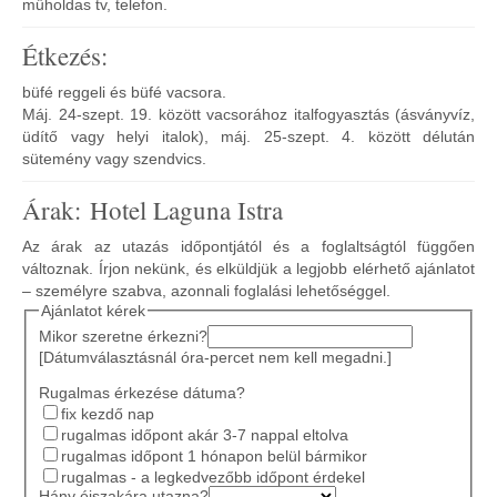
műholdas tv, telefon.
Étkezés:
büfé reggeli és büfé vacsora.
Máj. 24-szept. 19. között vacsorához italfogyasztás (ásványvíz,
üdítő vagy helyi italok), máj. 25-szept. 4. között délután
sütemény vagy szendvics.
Árak: Hotel Laguna Istra
Az árak az utazás időpontjától és a foglaltságtól függően
változnak. Írjon nekünk, és elküldjük a legjobb elérhető ajánlatot
– személyre szabva, azonnali foglalási lehetőséggel.
Ajánlatot kérek
Mikor szeretne érkezni?
[Dátumválasztásnál óra-percet nem kell megadni.]
Rugalmas érkezése dátuma?
fix kezdő nap
rugalmas időpont akár 3-7 nappal eltolva
rugalmas időpont 1 hónapon belül bármikor
rugalmas - a legkedvezőbb időpont érdekel
Hány éjszakára utazna?