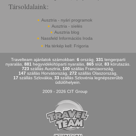
Társoldalaink:
Ausztria - nyári programok
Ausztria - síelés
Ausztria blog
Nassfeld Információs Iroda
Ha térkép kell: Frigoria
Travelteam ajánlatok számokban:
6
ország,
331
tengerparti
nyaralás,
881
hegyvidéki/tóparti nyaralás,
865
síút,
83
körutazás.
723
szállás Ausztria,
100
szállás Franciaország,
147
szállás Horvátország,
272
szállás Olaszország,
17
szállás Szlovákia,
33
szállás Szlovénia legnépszerűbb
üdülőhelyein.
2009 - 2026 CIT Group