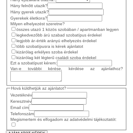
Hány felnőtt utazik?
Hány gyerek utazik?
Gyerekek életkora?
Milyen elhelyezést szeretne?
összes utazó 1 közös szobában / apartmanban legyen
legkedvezőbb árú szabad szobatípus érdekel
legjobb ár-érték arányú elhelyezés érdekel
több szobatípusra is kérek ajánlatot
kizárólag erkélyes szoba érdekel
kizárólag két légterű családi szoba érdekel
Ezt a szobatípust kérem:
Van-e további kérése, kérdése az ajánlathoz?
Hová küldhetjük az ajánlatot?
Vezetéknév
Keresztnév
Email cím
Telefonszám
Megismertem és elfogadom az adatvédelmi tájékoztatót: