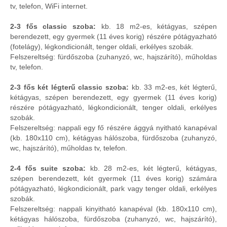
tv, telefon, WiFi internet.
2-3 fős classic szoba:
kb. 18 m2-es, kétágyas, szépen
berendezett, egy gyermek (11 éves korig) részére pótágyazható
(fotelágy), légkondicionált, tenger oldali, erkélyes szobák.
Felszereltség: fürdőszoba (zuhanyzó, wc, hajszárító), műholdas
tv, telefon.
2-3 fős két légterű classic szoba:
kb. 33 m2-es, két légterű,
kétágyas, szépen berendezett, egy gyermek (11 éves korig)
részére pótágyazható, légkondicionált, tenger oldali, erkélyes
szobák.
Felszereltség: nappali egy fő részére ággyá nyitható kanapéval
(kb. 180x110 cm), kétágyas hálószoba, fürdőszoba (zuhanyzó,
wc, hajszárító), műholdas tv, telefon.
2-4 fős suite szoba:
kb. 28 m2-es, két légterű, kétágyas,
szépen berendezett, két gyermek (11 éves korig) számára
pótágyazható, légkondicionált, park vagy tenger oldali, erkélyes
szobák.
Felszereltség: nappali kinyitható kanapéval (kb. 180x110 cm),
kétágyas hálószoba, fürdőszoba (zuhanyzó, wc, hajszárító),