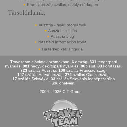
Franciaország szállás, sípálya térképen
Társoldalaink:
Ausztria - nyári programok
Ausztria - síelés
Ausztria blog
Nassfeld Információs Iroda
Ha térkép kell: Frigoria
Travelteam ajánlatok számokban:
6
ország,
331
tengerparti
nyaralás,
881
hegyvidéki/tóparti nyaralás,
865
síút,
83
körutazás.
723
szállás Ausztria,
100
szállás Franciaország,
147
szállás Horvátország,
272
szállás Olaszország,
17
szállás Szlovákia,
33
szállás Szlovénia legnépszerűbb
üdülőhelyein.
2009 - 2026 CIT Group