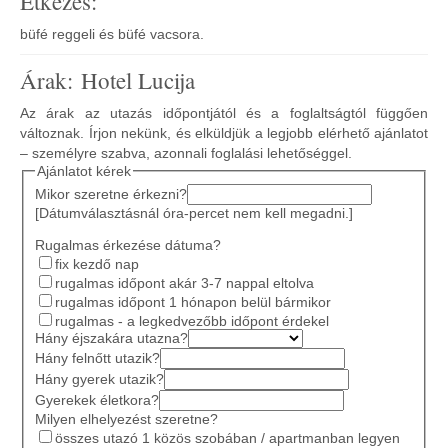
Étkezés:
büfé reggeli és büfé vacsora.
Árak: Hotel Lucija
Az árak az utazás időpontjától és a foglaltságtól függően
változnak. Írjon nekünk, és elküldjük a legjobb elérhető ajánlatot
– személyre szabva, azonnali foglalási lehetőséggel.
Ajánlatot kérek
Mikor szeretne érkezni?
[Dátumválasztásnál óra-percet nem kell megadni.]
Rugalmas érkezése dátuma?
fix kezdő nap
rugalmas időpont akár 3-7 nappal eltolva
rugalmas időpont 1 hónapon belül bármikor
rugalmas - a legkedvezőbb időpont érdekel
Hány éjszakára utazna?
Hány felnőtt utazik?
Hány gyerek utazik?
Gyerekek életkora?
Milyen elhelyezést szeretne?
összes utazó 1 közös szobában / apartmanban legyen