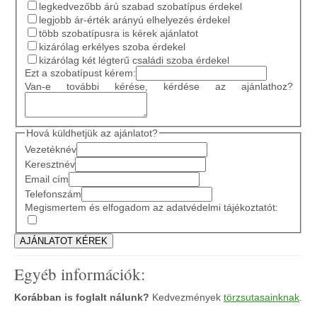
legkedvezőbb árú szabad szobatípus érdekel
legjobb ár-érték arányú elhelyezés érdekel
több szobatípusra is kérek ajánlatot
kizárólag erkélyes szoba érdekel
kizárólag két légterű családi szoba érdekel
Ezt a szobatípust kérem:
Van-e további kérése, kérdése az ajánlathoz?
Hová küldhetjük az ajánlatot?
Vezetéknév
Keresztnév
Email cím
Telefonszám
Megismertem és elfogadom az adatvédelmi tájékoztatót:
Egyéb információk:
Korábban is foglalt nálunk?
Kedvezmények
törzsutasainknak
.