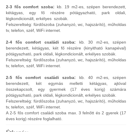
2-3 fős comfort szoba:
kb. 19 m2-es, szépen berendezett,
kétágyas, egy fő részére pótágyazható, park oldali,
légkondicionált, erkélyes szobák.
Felszereltség: fürdőszoba (zuhanyzó, wc, hajszárító), műholdas
tv, telefon, széf, WiFi internet.
2-4 fős comfort családi szoba:
kb. 30 m2-es, szépen
berendezett, kétágyas, két fő részére (kinyitható kanapéval)
pótágyazható, park oldali, légkondicionált, erkélyes szobák.
Felszereltség: fürdőszoba (zuhanyzó, wc, hajszárító), műholdas
tv, telefon, széf, WiFi internet.
2-5 fős comfort családi szoba:
kb. 40 m2-es, szépen
berendezett, két egymás melletti kétágyas, ajtóval
összekapcsolt, egy gyermek (17 éves korig) számára
pótágyazható, park oldali, légkondicionált, erkélyes szobák.
Felszereltség: fürdőszoba (zuhanyzó, wc, hajszárító), műholdas
tv, telefon, széf, WiFi internet.
A 2-5 fős comfort családi szoba max. 3 felnőtt és 2 gyerek (17
éves korig) részére foglalható.