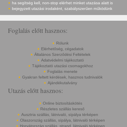
ha segítség kell, non-stop elérhet minket utazása alatt is
bejegyzett utazási irodaként, szabályszerűen működünk
Foglalás előtt hasznos:
Rólunk
Elérhetőség, cégadatok
Általános Szerződési Feltételek
Adatvédelmi tájékoztató
Tájékoztató utazási csomagokhoz
Foglalás menete
Gyakran feltett kérdések, hasznos tudnivalók
Ajándékutalvány
Utazás előtt hasznos:
Online biztosításkötés
Részletes szállás kereső
Ausztria szállás, látnivaló, sípálya térképen
Olaszország szállás, sípálya, látnivaló térképen
Horvátország szállás, strand, látnivaló térképen