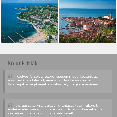
Rólunk írták
Kedves Orsolya! Szerencsésen megérkeztünk az
ausztriai kirándulásról, amely csodálatosan sikerült.
Köszönjük a segítséget a szálláshely megkeresésében.
Az ausztriai kirándulásunk fantasztikusan sikerült,
emlékezetes marad mindenkinek! ...A csoport nevében is
szeretném megköszönni a fáradozását!