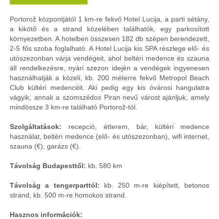
Portorož központjától 1 km-re fekvő Hotel Lucija, a parti sétány,
a kikötő és a strand közelében találhatók, egy parkosított
környezetben. A hotelben összesen 182 db szépen berendezett,
2-5 fős szoba foglalható. A Hotel Lucija kis SPA részlege elő- és
utószezonban várja vendégeit, ahol beltéri medence és szauna
áll rendelkezésre, nyári szezon idején a vendégek ingyenesen
használhatják a közeli, kb. 200 méterre fekvő Metropol Beach
Club kültéri medencéit. Aki pedig egy kis óvárosi hangulatra
vágyik, annak a szomszédos Piran nevű várost ajánljuk, amely
mindössze 3 km-re található Portorož-tól.
Szolgáltatások:
recepció, étterem, bár, kültéri medence
használat, beltéri medence (elő- és utószezonban), wifi internet,
szauna (€), garázs (€).
Távolság Budapesttől:
kb. 580 km
Távolság a tengerparttól:
kb. 250 m-re kiépített, betonos
strand, kb. 500 m-re homokos strand.
Hasznos információk: