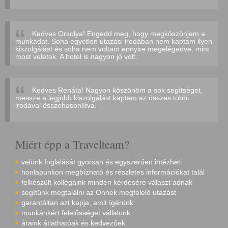
Kedves Orsolya! Engedd meg, hogy megköszönjem a
munkádat. Soha egyetlen utazási irodában nem kaptam ilyen
kiszolgálást és soha nem voltam ennyire megelégedve, mint
most veletek. A hotel is nagyon jó volt.
Kedves Renáta! Nagyon köszönöm a sok segítséget,
messze a legjobb kiszolgálást kaptam az összes többi
irodával összehasonlítva.
Miért épp a Travelteam?
velünk foglalását gyorsan és egyszerűen intézheti
honlapunkon megbízható és részletes információkat talál
felkészült kollégáink minden kérdésére választ adnak
segítünk megtalálni az Önnek megfelelő utazást
garantáltan azt kapja, amit ígérünk
munkánkért felelősséget vállalunk
áraink átláthatóak és kedvezőek