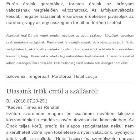
Eurós áraink garantáltak, forintos áraink az árfolyam
változásnak megfelelően változhatnak. Az árfolyamváltozás
későbbi negatív hatásainak elkerülése érdekében javasoljuk az
euróban, vagy az egy összegben forintban történő fizetést.
Ajánlatainknál látható képek minden esetben az adott szálláson készültek, azonban
csak mintaként szolgálnak. Partnereink fenntartják maguknak a változtatás jogát (árak,
szolgáltatások, akciók stb.), melyeket honlapunkon igyekszünk a lehető leggyorsabban
lekövetni, hogy Utasainkat a lehető legpontosabban tájékoztassuk. E változtatásokból
adódó esetleges félreértésekért, kellemetlenségekért irodánk felelősséget nem vállal.
Szlovénia, Tengerpart, Porotoroz, Hotel Lucija
Utasaink írták erről a szállásról:
B.I. (2018.07.20-25.)
"Kedves Tímea és Renáta!
Ezúton szeretném magam és családom nevében kifejezni
köszönetünket a csodás szlovén utazásunkkal kapcsolatban. Az
Önök teljes körű, precíz és alapos szolgáltatása nélkül nem
sikerülhetett volna ilyen tökéletesre a nyári vakációnk. Gyönyörű
időnk volt, a szálloda (Hotel Lucija) és személyzete nagyon