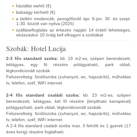
háziállat viehtő (€)
babaágy kérhető (€)
a beltéri medencék, pezsgőfürdő ápr. 6-jún. 30. és szept.
1-30. között van nyitva (2025)
szálláselfoglalás az érkezés napján 14 órától lehetséges,
elutazáskor 10 óráig kell elhagyni a szobákat
Szobák: Hotel Lucija
2-3 fős standard szoba:
kb. 19 m2-es, szépen berendezett,
kétágyas, egy fő részére pótágyaható, park oldali,
légkondicionált szobák.
Felszereltség: fürdőszoba (zuhanyzó, wc, hajszárító), műholdas
tv, telefon, széf, WiFi internet.
2-4 fős standard családi szoba:
kb. 23 m2-es, szépen
berendezett, kétágyas, két fő részére (kinyitható kanapéval)
pótágyazható, park oldali, légkondicionált szobák.
Felszereltség: fürdőszoba (zuhanyzó, wc, hajszárító), műholdas
tv, telefon, széf, WiFi internet.
A 2-4 fős standard családi szoba max. 3 felnőtt és 1 gyerek (17
éves korig) részére foglalható.