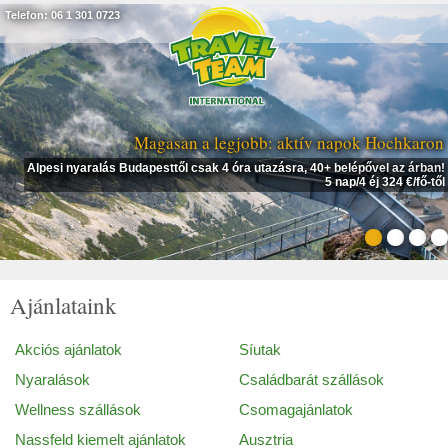
Telefon: 06 1 301 0723
Magasan a legjobb: aktív napok Hochkaron
Alpesi nyaralás Budapesttől csak 4 óra utazásra, 40+ belépővel az árban!
5 nap/4 éj 324 €/fő-től
Ajánlataink
Akciós ajánlatok
Síutak
Nyaralások
Családbarát szállások
Wellness szállások
Csomagajánlatok
Nassfeld kiemelt ajánlatok
Ausztria