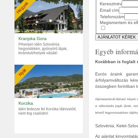
Hegyek
Keresztnév
Email cím
Telefonszám
Megismertem és elf
Kranjska Gora
Pihenjen idén Szlovénia
hegyvidékén, gyönyörű tájak,
Egyéb informá
kirándulóhelyek várják!
Korábban is foglalt
Nyár
Eurós áraink garant
árfolyamváltozás kés
összegben forintban tö
Ajánlatainknál látható képek
Korzika
a változtatás jogát (árak, s
Idén fedezze fel Korzika látnivalóit,
lehető legpontosabban tájékoz
nem fog csalódni!
Szlovénia, Kelet-Szlo
Az ajánlat kinyomtat