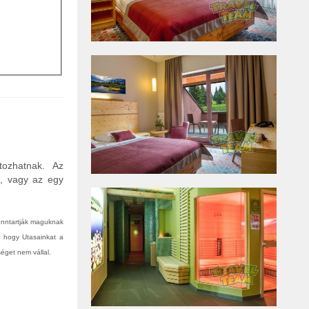
tozhatnak. Az
n, vagy az egy
fenntartják maguknak
, hogy Utasainkat a
éget nem vállal.