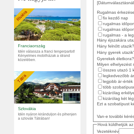
[Dátumválasztásnál
Riviéra
Rugalmas érkezés
fix kezdő nap
rugalmas időpont
rugalmas időpon
rugalmas - a le
Hány éjszakára ut
Franciaország
Hány felnőtt utazik
Idén válassza a franci tengerpartot!
Hány gyerek utazik
Kényelmes mobilházak a strand
Gyerekek életkora?
közelében.
Milyen elhelyezést 
összes utazó 1 
Tátra
legkedvezőbb ár
legjobb ár-érték
több szobatípusr
kizárólag erkély
kizárólag két lé
Ezt a szobatípust k
Szlovákia
Idén nyáron kiránduljon és pihenjen
Van-e további kéré
a szlovák Tátrában!
Hová küldhetjük az 
Vezetéknév