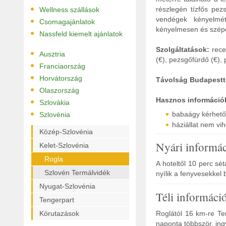
•
részlegén tízfős pe
Wellness szállások
•
vendégek kényelmét
Csomagajánlatok
kényelmesen és szépe
•
Nassfeld kiemelt ajánlatok
Szolgáltatások:
rece
•
Ausztria
(€), pezsgőfürdő (€), 
•
Franciaország
•
Horvátország
Távolság Budapestt
•
Olaszország
•
Hasznos információ
Szlovákia
•
babaágy kérhető
Szlovénia
háziállat nem vi
Közép-Szlovénia
Nyári informá
Kelet-Szlovénia
Rogla
A hoteltől 10 perc sé
Szlovén Termálvidék
nyílik a fenyvesekkel 
Nyugat-Szlovénia
Téli informáci
Tengerpart
Körutazások
Roglától 16 km-re Te
naponta többször, ing