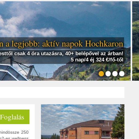
 a legjobb: aktív napok Hochkaron
sttől csak 4 óra utazásra, 40+ belépővel az árban!
5 nap/4 éj 324 €/fő-től
 Foglalás
 mindössze 250
m2-es wellness