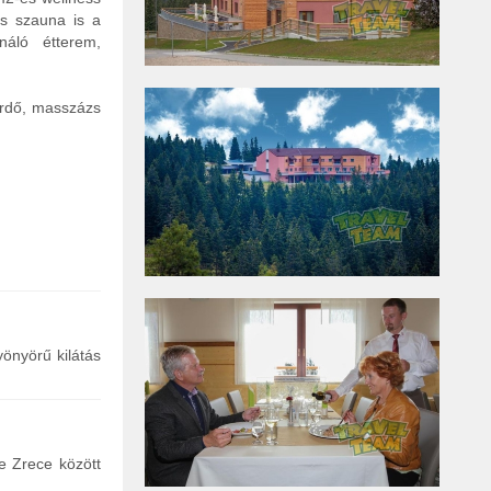
os szauna is a
náló étterem,
ürdő, masszázs
yönyörű kilátás
e Zrece között