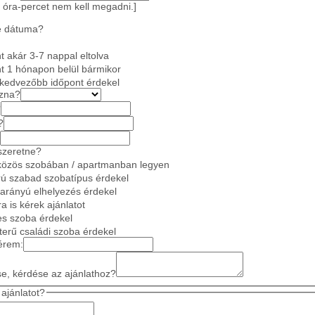
 óra-percet nem kell megadni.]
e dátuma?
 akár 3-7 nappal eltolva
t 1 hónapon belül bármikor
gkedvezőbb időpont érdekel
azna?
?
?
szeretne?
közös szobában / apartmanban legyen
ú szabad szobatípus érdekel
 arányú elhelyezés érdekel
a is kérek ajánlatot
es szoba érdekel
gterű családi szoba érdekel
érem:
se, kérdése az ajánlathoz?
ajánlatot?