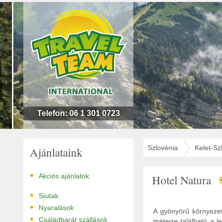
n
l
!
Telefon: 06 1 301 0723
Szlovénia
Kelet-Sz
Ajánlataink
•
Akciós ajánlatok
Hotel Natura
•
Síutak
•
Nyaralások
A gyönyörű környezet
•
Családbarát szállások
méterre található a 