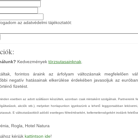
ogadom az adatvédelmi tájékoztatót:
ciók:
 nálunk?
Kedvezmények
törzsutasainknak
.
áltak, forintos áraink az árfolyam változásnak megfelelően vál
őbbi negatív hatásainak elkerülése érdekében javasoljuk az euróba
rténő fizetést.
 minden esetben az adott szálláson készültek, azonban csak mintaként szolgálnak. Partnereink 
zolgáltatások, akciók stb.), melyeket honlapunkon igyekszünk a lehető leggyorsabban lekövetni
tassuk. E változtatásokból adódó esetleges félreértésekért, kellemetlenségekért irodánk felelőss
vénia, Rogla, Hotel Natura
ásához kérjük
kattintson ide
!