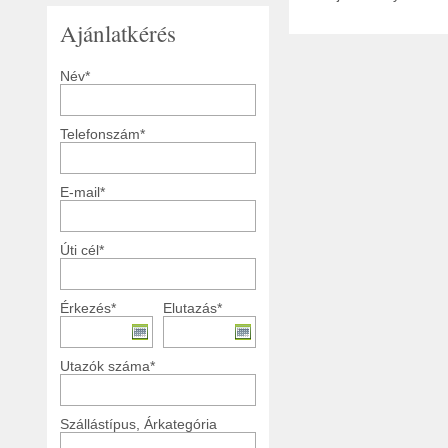
Ajánlatkérés
Név*
Telefonszám*
E-mail*
Úti cél*
Érkezés*
Elutazás*
Utazók száma*
Szállástípus, Árkategória