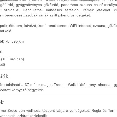
zsgőfürdő, gyógynövényes gőzfürdő, panoráma szauna és sókristály
 szolgálja. Hangulatos, kandallós társalgó, remek ételeket kí
n berendezett szobák várják az itt pihenő vendégeket.
pció, étterem, kávézó, konferenciaterem, WiFi internet, szauna, gőzf
parkoló.
ől:
kb. 395 km
k:
 (10 Euro/nap)
hető
ciók
tára található a 37 méter magas Treetop Walk kilátótorony, ahonnan g
borított környező hegyekre.
ók
rme Zrece-ben wellness központ várja a vendégeket. Rogla és Term
yenes síbuszjárat közlekedik.