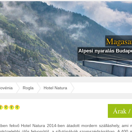
Magasan
Alpesi nyaralás Budape
lovénia
Rogla
Hotel Natura
Árak /
ben fekvő Hotel Natura 2014-ben átadott mordern szálláshely, ami
legközelebbi ülős felvonótól, a sífutópályák szomszédságában. A 400 