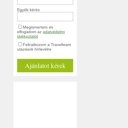
Egyéb kérés
Megismertem és
elfogadom az
adatvédelmi
tájékoztatót
Feliratkozom a Travelteam
utazások hírlevélre
Ajánlatot kérek