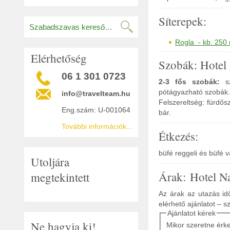
Síterepek:
Rogla - kb. 250
Elérhetőség
Szobák: Hotel
06 1 301 0723
2-3 fős szobák:
sz
pótágyazható szobák.
info@travelteam.hu
Felszereltség: fürdős
Eng.szám: U-001064
bár.
További információk...
Étkezés:
büfé reggeli és büfé 
Utoljára
Árak: Hotel N
megtekintett
Az árak az utazás idő
elérhető ajánlatot – s
Ajánlatot kérek
Ne hagyja ki!
Mikor szeretne érk