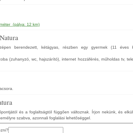
 méter (pálya: 12 km)
 Natura
épen berendezett, kétágyas, részben egy gyermek (11 éves ko
zoba (zuhanyzó, wc, hajszárító), internet hozzáférés, műholdas tv, tele
vacsora.
atura
pontjától és a foglaltságtól függően változnak. Írjon nekünk, és elkü
zemélyre szabva, azonnali foglalási lehetőséggel.
ezni?