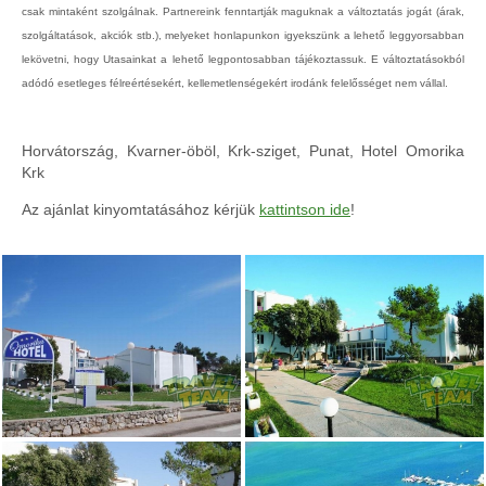
csak mintaként szolgálnak. Partnereink fenntartják maguknak a változtatás jogát (árak,
szolgáltatások, akciók stb.), melyeket honlapunkon igyekszünk a lehető leggyorsabban
lekövetni, hogy Utasainkat a lehető legpontosabban tájékoztassuk. E változtatásokból
adódó esetleges félreértésekért, kellemetlenségekért irodánk felelősséget nem vállal.
Horvátország, Kvarner-öböl, Krk-sziget, Punat, Hotel Omorika
Krk
Az ajánlat kinyomtatásához kérjük
kattintson ide
!