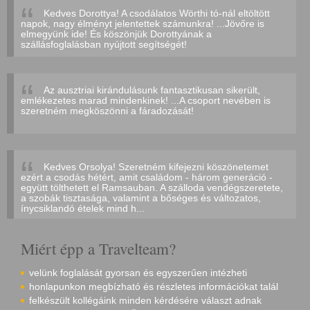
Kedves Dorottya! A csodálatos Wörthi tó-nál eltöltött
napok, nagy élményt jelentettek számunkra! ...Jövőre is
elmegyünk ide! És köszönjük Dorottyának a
szállásfoglalásban nyújtott segítségét!
Az ausztriai kirándulásunk fantasztikusan sikerült,
emlékezetes marad mindenkinek! ...A csoport nevében is
szeretném megköszönni a fáradozását!
Kedves Orsolya! Szeretném kifejezni köszönetemet
ezért a csodás hétért, amit családom - három generáció -
együtt tölthetett el Ramsauban. A szálloda vendégszeretete,
a szobák tisztasága, valamint a bőséges és változatos,
ínycsiklandó ételek mind h...
Miért épp a Travelteam?
velünk foglalását gyorsan és egyszerűen intézheti
honlapunkon megbízható és részletes információkat talál
felkészült kollégáink minden kérdésére választ adnak