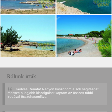
Rólunk írták
Kedves Renáta! Nagyon köszönöm a sok segítséget,
messze a legjobb kiszolgálást kaptam az összes többi
irodával összehasonlítva.