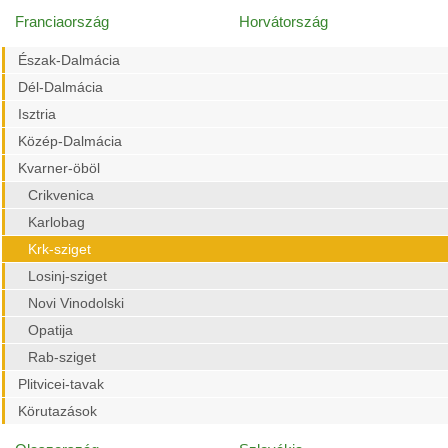
Franciaország
Horvátország
Észak-Dalmácia
Dél-Dalmácia
Isztria
Közép-Dalmácia
Kvarner-öböl
Crikvenica
Karlobag
Krk-sziget
Losinj-sziget
Novi Vinodolski
Opatija
Rab-sziget
Plitvicei-tavak
Körutazások