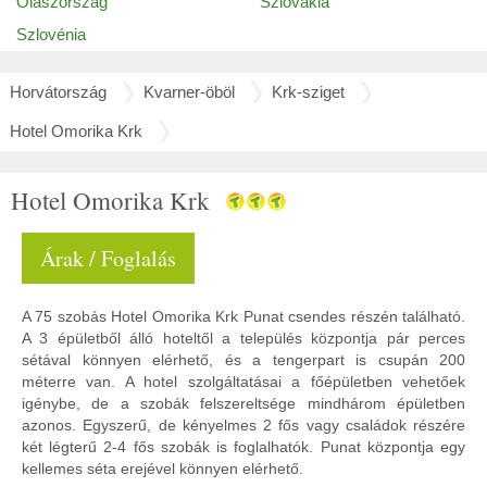
Olaszország
Szlovákia
Szlovénia
Horvátország
Kvarner-öböl
Krk-sziget
Hotel Omorika Krk
Hotel Omorika Krk
Árak / Foglalás
A 75 szobás Hotel Omorika Krk Punat csendes részén található.
A 3 épületből álló hoteltől a település központja pár perces
sétával könnyen elérhető, és a tengerpart is csupán 200
méterre van. A hotel szolgáltatásai a főépületben vehetőek
igénybe, de a szobák felszereltsége mindhárom épületben
azonos. Egyszerű, de kényelmes 2 fős vagy családok részére
két légterű 2-4 fős szobák is foglalhatók. Punat központja egy
kellemes séta erejével könnyen elérhető.