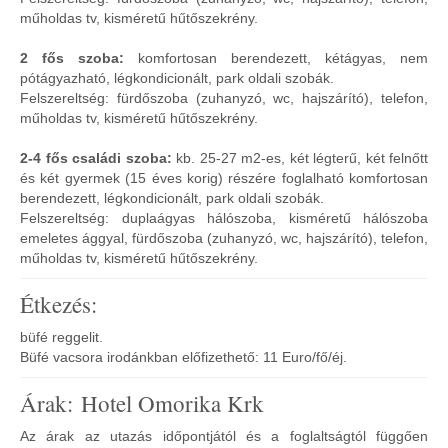
műholdas tv, kisméretű hűtőszekrény.
2 fős szoba:
komfortosan berendezett, kétágyas, nem
pótágyazható, légkondicionált, park oldali szobák.
Felszereltség: fürdőszoba (zuhanyzó, wc, hajszárító), telefon,
műholdas tv, kisméretű hűtőszekrény.
2-4 fős családi szoba:
kb. 25-27 m2-es, két légterű, két felnőtt
és két gyermek (15 éves korig) részére foglalható komfortosan
berendezett, légkondicionált, park oldali szobák.
Felszereltség: duplaágyas hálószoba, kisméretű hálószoba
emeletes ággyal, fürdőszoba (zuhanyzó, wc, hajszárító), telefon,
műholdas tv, kisméretű hűtőszekrény.
Étkezés:
büfé reggelit.
Büfé vacsora irodánkban előfizethető: 11 Euro/fő/éj.
Árak: Hotel Omorika Krk
Az árak az utazás időpontjától és a foglaltságtól függően