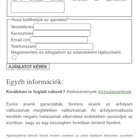
Hová küldhetjük az ajánlatot?
Vezetéknév
Keresztnév
Email cím
Telefonszám
Megismertem és elfogadom az adatvédelmi tájékoztatót:
Egyéb információk:
Korábban is foglalt nálunk?
Kedvezmények
törzsutasainknak
.
Eurós áraink garantáltak, forintos áraink az árfolyam
változásnak megfelelően változhatnak. Az árfolyamváltozás
későbbi negatív hatásainak elkerülése érdekében javasoljuk az
euróban, vagy az egy összegben forintban történő fizetést.
Ajánlatainknál látható képek minden esetben az adott szálláson készültek, azonban