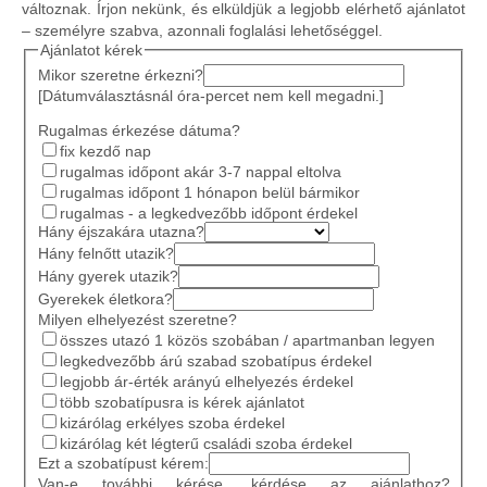
változnak. Írjon nekünk, és elküldjük a legjobb elérhető ajánlatot
– személyre szabva, azonnali foglalási lehetőséggel.
Ajánlatot kérek
Mikor szeretne érkezni?
[Dátumválasztásnál óra-percet nem kell megadni.]
Rugalmas érkezése dátuma?
fix kezdő nap
rugalmas időpont akár 3-7 nappal eltolva
rugalmas időpont 1 hónapon belül bármikor
rugalmas - a legkedvezőbb időpont érdekel
Hány éjszakára utazna?
Hány felnőtt utazik?
Hány gyerek utazik?
Gyerekek életkora?
Milyen elhelyezést szeretne?
összes utazó 1 közös szobában / apartmanban legyen
legkedvezőbb árú szabad szobatípus érdekel
legjobb ár-érték arányú elhelyezés érdekel
több szobatípusra is kérek ajánlatot
kizárólag erkélyes szoba érdekel
kizárólag két légterű családi szoba érdekel
Ezt a szobatípust kérem:
Van-e további kérése, kérdése az ajánlathoz?