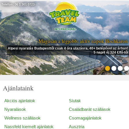
Telefon: 06 1 301 0723
Magasan a legjobb: aktív napok Hochkaron
Alpesi nyaralás Budapesttől csak 4 óra utazásra, 40+ belépővel az árban!
5 nap/4 éj 324 €/fő-től
Ajánlataink
Akciós ajánlatok
Síutak
Nyaralások
Családbarát szállások
Wellness szállások
Csomagajánlatok
Nassfeld kiemelt ajánlatok
Ausztria