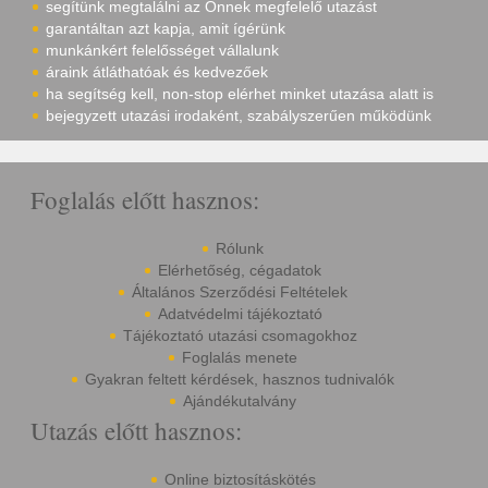
segítünk megtalálni az Önnek megfelelő utazást
garantáltan azt kapja, amit ígérünk
munkánkért felelősséget vállalunk
áraink átláthatóak és kedvezőek
ha segítség kell, non-stop elérhet minket utazása alatt is
bejegyzett utazási irodaként, szabályszerűen működünk
Foglalás előtt hasznos:
Rólunk
Elérhetőség, cégadatok
Általános Szerződési Feltételek
Adatvédelmi tájékoztató
Tájékoztató utazási csomagokhoz
Foglalás menete
Gyakran feltett kérdések, hasznos tudnivalók
Ajándékutalvány
Utazás előtt hasznos:
Online biztosításkötés