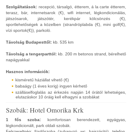
Szolgáltatások:
recepció, társalgó, étterem, á la carte étterem,
terasz, bár, internetsarok (€), wifi internet, légkondicionálás,
játszósarok, játszótér, kerékpár kölcsönzés (€),
sportlehetőségek a közelben (strandröplabda (€), mini golf(€),
vízi sportok(€)), parkoló.
Távolság Budapesttől:
kb. 535 km
Távolság a tengerparttól:
kb. 200 m betonos strand, bérelhető
napágyakkal
Hasznos információk:
kisméretű háziállat vihető (€)
babaágy (1 éves korig) ingyen kérhető
szálláselfoglalás az érkezés napján 14 órától lehetséges,
elutazáskor 10 óráig kell elhagyni a szobákat
Szobák: Hotel Omorika Krk
1 fős szoba:
komfortosan berendezett, egyágyas,
légkondicionált, park oldali szobák.
Felszereltség: fürdőszoba (zuhanyzó, wc, hajszárító), telefon,