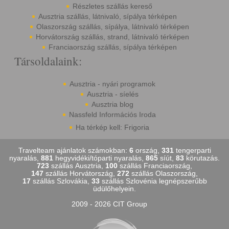
Részletes szállás kereső
Ausztria szállás, látnivaló, sípálya térképen
Olaszország szállás, sípálya, látnivaló térképen
Horvátország szállás, strand, látnivaló térképen
Franciaország szállás, sípálya térképen
Társoldalaink:
Ausztria - nyári programok
Ausztria - síelés
Ausztria blog
Nassfeld Információs Iroda
Ha térkép kell: Frigoria
Travelteam ajánlatok számokban:
6
ország,
331
tengerparti
nyaralás,
881
hegyvidéki/tóparti nyaralás,
865
síút,
83
körutazás.
723
szállás Ausztria,
100
szállás Franciaország,
147
szállás Horvátország,
272
szállás Olaszország,
17
szállás Szlovákia,
33
szállás Szlovénia legnépszerűbb
üdülőhelyein.
2009 - 2026 CIT Group