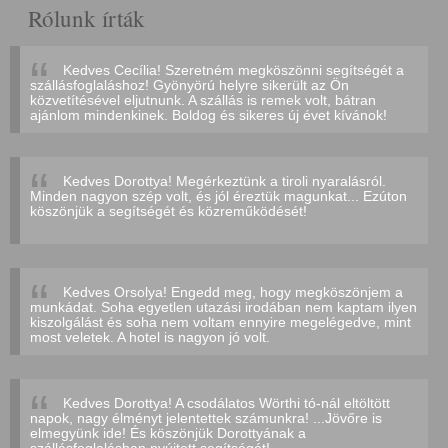
Rólunk írták
Kedves Cecília! Szeretném megköszönni segítségét a
szállásfoglaláshoz! Gyönyörú helyre sikerült az Ön
közvetítésével eljutnunk. A szállás is remek volt, bátran
ajánlom mindenkinek. Boldog és sikeres új évet kívánok!
Kedves Dorottya! Megérkeztünk a tiroli nyaralásról.
Minden nagyon szép volt, és jól éreztük magunkat... Ezúton
köszönjük a segítségét és közreműködését!
Kedves Orsolya! Engedd meg, hogy megköszönjem a
munkádat. Soha egyetlen utazási irodában nem kaptam ilyen
kiszolgálást és soha nem voltam ennyire megelégedve, mint
most veletek. A hotel is nagyon jó volt.
Kedves Dorottya! A csodálatos Wörthi tó-nál eltöltött
napok, nagy élményt jelentettek számunkra! ...Jövőre is
elmegyünk ide! És köszönjük Dorottyának a