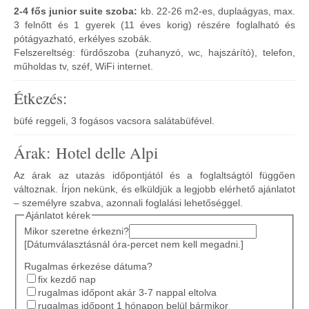
2-4 fős junior suite szoba:
kb. 22-26 m2-es, duplaágyas, max.
3 felnőtt és 1 gyerek (11 éves korig) részére foglalható és
pótágyazható, erkélyes szobák.
Felszereltség: fürdőszoba (zuhanyzó, wc, hajszárító), telefon,
műholdas tv, széf, WiFi internet.
Étkezés:
büfé reggeli, 3 fogásos vacsora salátabüfével.
Árak: Hotel delle Alpi
Az árak az utazás időpontjától és a foglaltságtól függően
változnak. Írjon nekünk, és elküldjük a legjobb elérhető ajánlatot
– személyre szabva, azonnali foglalási lehetőséggel.
Ajánlatot kérek
Mikor szeretne érkezni?
[Dátumválasztásnál óra-percet nem kell megadni.]
Rugalmas érkezése dátuma?
fix kezdő nap
rugalmas időpont akár 3-7 nappal eltolva
rugalmas időpont 1 hónapon belül bármikor