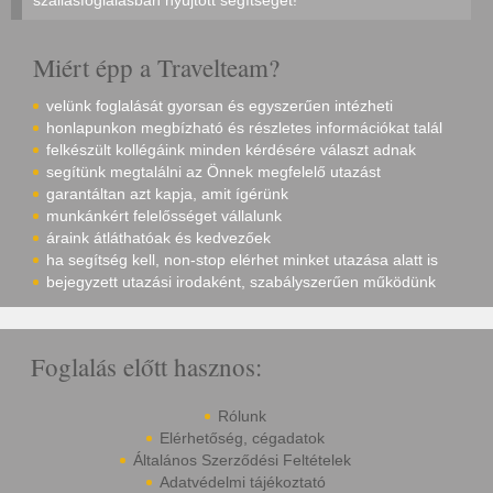
szállásfoglalásban nyújtott segítségét!
Miért épp a Travelteam?
velünk foglalását gyorsan és egyszerűen intézheti
honlapunkon megbízható és részletes információkat talál
felkészült kollégáink minden kérdésére választ adnak
segítünk megtalálni az Önnek megfelelő utazást
garantáltan azt kapja, amit ígérünk
munkánkért felelősséget vállalunk
áraink átláthatóak és kedvezőek
ha segítség kell, non-stop elérhet minket utazása alatt is
bejegyzett utazási irodaként, szabályszerűen működünk
Foglalás előtt hasznos:
Rólunk
Elérhetőség, cégadatok
Általános Szerződési Feltételek
Adatvédelmi tájékoztató