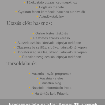
Tájékoztató utazási csomagokhoz
Foglalás menete
Gyakran feltett kérdések, hasznos tudnivalók
Ajándékutalvány
Utazás előtt hasznos:
Online biztosításkötés
Részletes szállás kereső
Ausztria szállás, látnivaló, sípálya térképen
Olaszország szállás, sípálya, látnivaló térképen
Horvátország szállás, strand, látnivaló térképen
Franciaország szállás, sípálya térképen
Társoldalaink:
Ausztria - nyári programok
Ausztria - síelés
Ausztria blog
Nassfeld Információs Iroda
Ha térkép kell: Frigoria
Travelteam ajánlatok számokban:
6
ország,
331
tengerparti