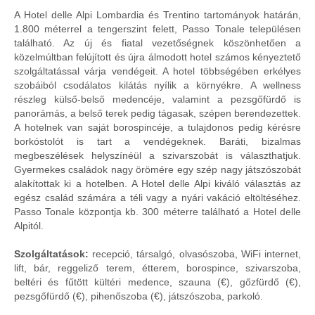
A Hotel delle Alpi Lombardia és Trentino tartományok határán,
1.800 méterrel a tengerszint felett, Passo Tonale településen
található. Az új és fiatal vezetőségnek köszönhetően a
közelmúltban felújított és újra álmodott hotel számos kényeztető
szolgáltatással várja vendégeit. A hotel többségében erkélyes
szobáiból csodálatos kilátás nyílik a környékre. A wellness
részleg külső-belső medencéje, valamint a pezsgőfürdő is
panorámás, a belső terek pedig tágasak, szépen berendezettek.
A hotelnek van saját borospincéje, a tulajdonos pedig kérésre
borkóstolót is tart a vendégeknek. Baráti, bizalmas
megbeszélések helyszínéül a szivarszobát is választhatjuk.
Gyermekes családok nagy örömére egy szép nagy játszószobát
alakítottak ki a hotelben. A Hotel delle Alpi kiváló választás az
egész család számára a téli vagy a nyári vakáció eltöltéséhez.
Passo Tonale központja kb. 300 méterre található a Hotel delle
Alpitól.
Szolgáltatások:
recepció, társalgó, olvasószoba, WiFi internet,
lift, bár, reggeliző terem, étterem, borospince, szivarszoba,
beltéri és fűtött kültéri medence, szauna (€), gőzfürdő (€),
pezsgőfürdő (€), pihenőszoba (€), játszószoba, parkoló.