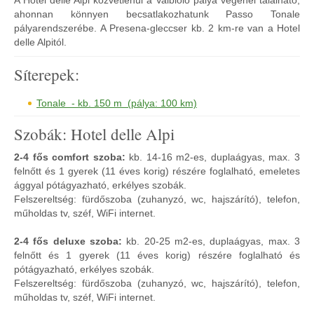
A Hotel delle Alpi közvetlenül a Valbiolo pálya végénél található,
ahonnan könnyen becsatlakozhatunk Passo Tonale
pályarendszerébe. A Presena-gleccser kb. 2 km-re van a Hotel
delle Alpitól.
Síterepek:
Tonale - kb. 150 m (pálya: 100 km)
Szobák: Hotel delle Alpi
2-4 fős comfort szoba:
kb. 14-16 m2-es, duplaágyas, max. 3
felnőtt és 1 gyerek (11 éves korig) részére foglalható, emeletes
ággyal pótágyazható, erkélyes szobák.
Felszereltség: fürdőszoba (zuhanyzó, wc, hajszárító), telefon,
műholdas tv, széf, WiFi internet.
2-4 fős deluxe szoba:
kb. 20-25 m2-es, duplaágyas, max. 3
felnőtt és 1 gyerek (11 éves korig) részére foglalható és
pótágyazható, erkélyes szobák.
Felszereltség: fürdőszoba (zuhanyzó, wc, hajszárító), telefon,
műholdas tv, széf, WiFi internet.