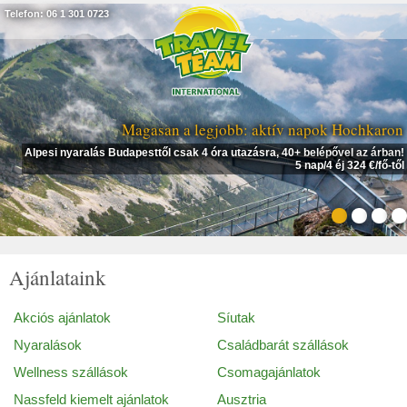
Telefon: 06 1 301 0723
Magasan a legjobb: aktív napok Hochkaron
Alpesi nyaralás Budapesttől csak 4 óra utazásra, 40+ belépővel az árban!
5 nap/4 éj 324 €/fő-től
Ajánlataink
Akciós ajánlatok
Síutak
Nyaralások
Családbarát szállások
Wellness szállások
Csomagajánlatok
Nassfeld kiemelt ajánlatok
Ausztria