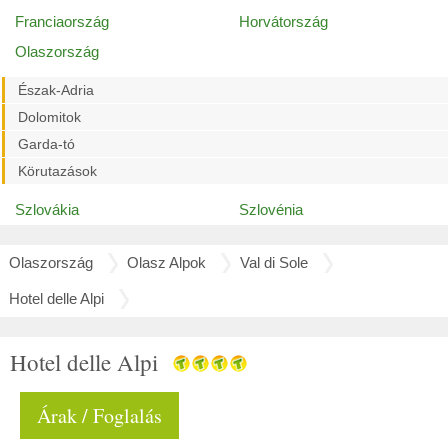
Franciaország
Horvátország
Olaszország
Észak-Adria
Dolomitok
Garda-tó
Körutazások
Szlovákia
Szlovénia
Olaszország
Olasz Alpok
Val di Sole
Hotel delle Alpi
Hotel delle Alpi
Árak / Foglalás