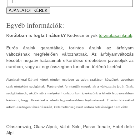
Egyéb információk:
Korábban is foglalt nálunk?
Kedvezmények
törzsutasainknak
.
Eurós áraink garantáltak, forintos áraink az árfolyam
változásnak megfelelően változhatnak. Az árfolyamváltozás
későbbi negatív hatásainak elkerülése érdekében javasoljuk az
euróban, vagy az egy összegben forintban történő fizetést.
Ajánlatainknál látható képek minden esetben az adott szálláson készültek, azonban
csak mintaként szolgálnak. Partnereink fenntartják maguknak a változtatás jogát (árak,
szolgáltatások, akciók stb.), melyeket honlapunkon igyekszünk a lehető leggyorsabban
lekövetni, hogy Utasainkat a lehető legpontosabban tájékoztassuk. E változtatásokból
adódó esetleges félreértésekért, kellemetlenségekért irodánk felelősséget nem vállal.
Olaszország, Olasz Alpok, Val di Sole, Passo Tonale, Hotel delle
Alpi