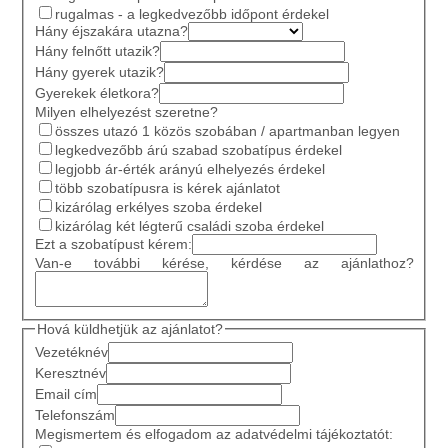
rugalmas - a legkedvezőbb időpont érdekel
Hány éjszakára utazna?
Hány felnőtt utazik?
Hány gyerek utazik?
Gyerekek életkora?
Milyen elhelyezést szeretne?
összes utazó 1 közös szobában / apartmanban legyen
legkedvezőbb árú szabad szobatípus érdekel
legjobb ár-érték arányú elhelyezés érdekel
több szobatípusra is kérek ajánlatot
kizárólag erkélyes szoba érdekel
kizárólag két légterű családi szoba érdekel
Ezt a szobatípust kérem:
Van-e további kérése, kérdése az ajánlathoz?
Hová küldhetjük az ajánlatot?
Vezetéknév
Keresztnév
Email cím
Telefonszám
Megismertem és elfogadom az adatvédelmi tájékoztatót: