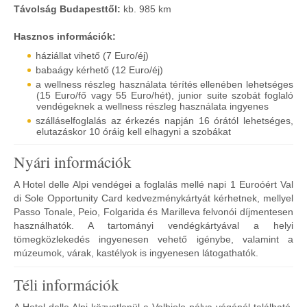
Távolság Budapesttől:
kb. 985 km
Hasznos információk:
háziállat vihető (7 Euro/éj)
babaágy kérhető (12 Euro/éj)
a wellness részleg használata térítés ellenében lehetséges
(15 Euro/fő vagy 55 Euro/hét), junior suite szobát foglaló
vendégeknek a wellness részleg használata ingyenes
szálláselfoglalás az érkezés napján 16 órától lehetséges,
elutazáskor 10 óráig kell elhagyni a szobákat
Nyári információk
A Hotel delle Alpi vendégei a foglalás mellé napi 1 Euroóért Val
di Sole Opportunity Card kedvezménykártyát kérhetnek, mellyel
Passo Tonale, Peio, Folgarida és Marilleva felvonói díjmentesen
használhatók. A tartományi vendégkártyával a helyi
tömegközlekedés ingyenesen vehető igénybe, valamint a
múzeumok, várak, kastélyok is ingyenesen látogathatók.
Téli információk