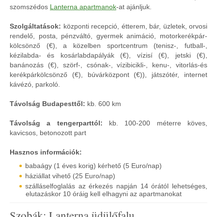
szomszédos
Lanterna apartmanok
-at ajánljuk.
Szolgáltatások:
központi recepció, étterem, bár, üzletek, orvosi
rendelő, posta, pénzváltó, gyermek animáció, motorkerékpár-
kölcsönző (€), a közelben sportcentrum (tenisz-, futball-,
kézilabda- és kosárlabdapályák (€), vízisí (€), jetski (€),
banánozás (€), szörf-, csónak-, vízibicikli-, kenu-, vitorlás-és
kerékpárkölcsönző (€), búvárközpont (€)), játszótér, internet
kávézó, parkoló.
Távolság Budapesttől:
kb. 600 km
Távolság a tengerparttól:
kb. 100-200 méterre köves,
kavicsos, betonozott part
Hasznos információk:
babaágy (1 éves korig) kérhető (5 Euro/nap)
háziállat vihető (25 Euro/nap)
szálláselfoglalás az érkezés napján 14 órától lehetséges,
elutazáskor 10 óráig kell elhagyni az apartmanokat
Szobák: Lanterna üdülőfalu