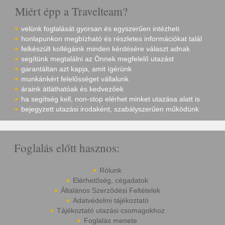
Miért épp a Travelteam?
velünk foglalását gyorsan és egyszerűen intézheti
honlapunkon megbízható és részletes információkat talál
felkészült kollégáink minden kérdésére választ adnak
segítünk megtalálni az Önnek megfelelő utazást
garantáltan azt kapja, amit ígérünk
munkánkért felelősséget vállalunk
áraink átláthatóak és kedvezőek
ha segítség kell, non-stop elérhet minket utazása alatt is
bejegyzett utazási irodaként, szabályszerűen működünk
Foglalás előtt hasznos:
Rólunk
Elérhetőség, cégadatok
Általános Szerződési Feltételek
Adatvédelmi tájékoztató
Tájékoztató utazási csomagokhoz
Foglalás menete