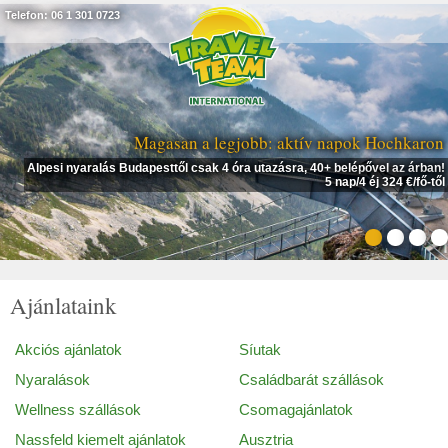
Telefon: 06 1 301 0723
Magasan a legjobb: aktív napok Hochkaron
Alpesi nyaralás Budapesttől csak 4 óra utazásra, 40+ belépővel az árban!
5 nap/4 éj 324 €/fő-től
Ajánlataink
Akciós ajánlatok
Síutak
Nyaralások
Családbarát szállások
Wellness szállások
Csomagajánlatok
Nassfeld kiemelt ajánlatok
Ausztria