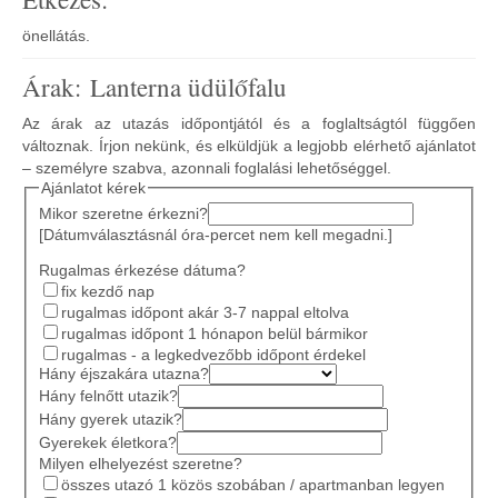
önellátás.
Árak: Lanterna üdülőfalu
Az árak az utazás időpontjától és a foglaltságtól függően
változnak. Írjon nekünk, és elküldjük a legjobb elérhető ajánlatot
– személyre szabva, azonnali foglalási lehetőséggel.
Ajánlatot kérek
Mikor szeretne érkezni?
[Dátumválasztásnál óra-percet nem kell megadni.]
Rugalmas érkezése dátuma?
fix kezdő nap
rugalmas időpont akár 3-7 nappal eltolva
rugalmas időpont 1 hónapon belül bármikor
rugalmas - a legkedvezőbb időpont érdekel
Hány éjszakára utazna?
Hány felnőtt utazik?
Hány gyerek utazik?
Gyerekek életkora?
Milyen elhelyezést szeretne?
összes utazó 1 közös szobában / apartmanban legyen