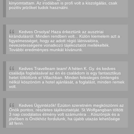
kinyomtattam. Az irodában is profi volt a kiszolgálás, csak
pozitív jelzőket tudok használni.
Kedves Orsolya! Haza érkeztünk az ausztriai
kirándulásról. Minden rendben volt... Külön kiemelem azt a
figyelmességet, hogy az adott régió látnivalóira,
nevezetességeire vonatkozó tájékoztatót mellékelték.
További eredményes munkát kívánunk.
Kedves Travelteam team! A héten K. Gy. és kedves
családja foglalásával az én és családom is egy fantasztikus
hetet töltöttünk el Villachban. Minden felesleges ömlengés
nélkül köszönöm a hotel ajánlását, a foglalást, minden remek
volt.
Kedves Ügyintézők! Ezúton szeretném megköszönni az
Önök pontos, részletes tájékoztatóját. St.Wolfgangban töltött
3 nap csodálatos élmény volt számunkra ...Köszönjük és a
jövőben is Önökhöz fordulunk, ha újabb utazás lehetősége
áll fenn.