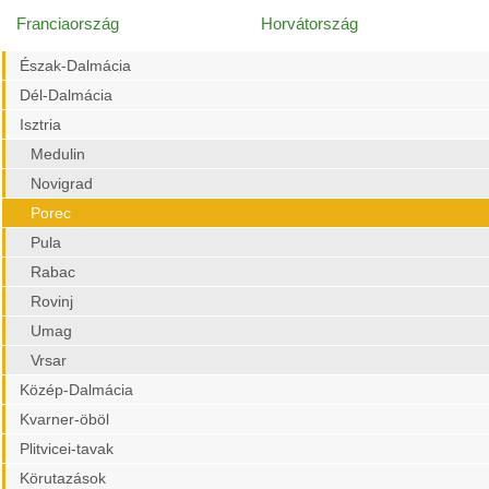
Franciaország
Horvátország
Észak-Dalmácia
Dél-Dalmácia
Isztria
Medulin
Novigrad
Porec
Pula
Rabac
Rovinj
Umag
Vrsar
Közép-Dalmácia
Kvarner-öböl
Plitvicei-tavak
Körutazások