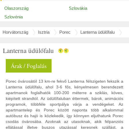
Olaszország
Szlovákia
Szlovénia
Horvátország
Isztria
Porec
Lanterna üdülőfalu
Lanterna üdülőfalu
Árak / Foglalás
Porec óvárosától 13 km-re fekvő Lanterna félszigeten fekszik a
Lanterna üdülőfalu, ahol 3-6 fős, kényelmesen berendezett
apartmanok foglalhatók 100-200 méterre a sziklás, köves,
kiépített strandtól. Az üdülőfaluban éttermek, bárok, animációs
programok, többféle sportpálya várja a vendégeket. Az
apartmantelep és Porec között naponta több alkalommal
autóbusz és hajó is közlekedik, így könnyen eljuthatunk Porec
csodás óvárosába. Azoknak az utasoknak, akik félpanziós
ellátással illetve buszos utazással keresnek szállást, a