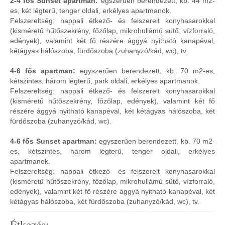
2-4 fős Sunset apartman:
egszerűen berendezett, kb. 44 m2-
es, két légterű, tenger oldali, erkélyes apartmanok.
Felszereltség: nappali étkező- és felszerelt konyhasarokkal
(kisméretű hűtőszekrény, főzőlap, mikrohullámú sütő, vízforraló,
edények), valamint két fő részére ággyá nyitható kanapéval,
kétágyas hálószoba, fürdőszoba (zuhanyzó/kád, wc), tv.
4-6 fős apartman:
egyszerűen berendezett, kb. 70 m2-es,
kétszintes, három légterű, park oldali, erkélyes apartmanok.
Felszereltség: nappali étkező- és felszerelt konyhasarokkal
(kisméretű hűtőszekrény, főzőlap, edények), valamint két fő
részére ággyá nyitható kanapéval, két kétágyas hálószoba, két
fürdőszoba (zuhanyzó/kád, wc).
4-6 fős Sunset apartman:
egyszerűen berendezett, kb. 70 m2-
es, kétszintes, három légterű, tenger oldali, erkélyes
apartmanok.
Felszereltség: nappali étkező- és felszerelt konyhasarokkal
(kisméretű hűtőszekrény, főzőlap, mikrohullámú sütő, vízforraló,
edények), valamint két fő részére ággyá nyitható kanapéval, két
kétágyas hálószoba, két fürdőszoba (zuhanyzó/kád, wc), tv.
Étkezés: