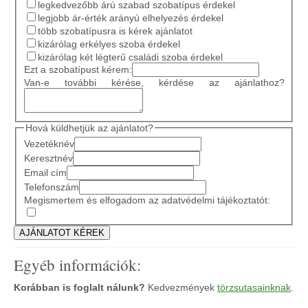
legkedvezőbb árú szabad szobatípus érdekel
legjobb ár-érték arányú elhelyezés érdekel
több szobatípusra is kérek ajánlatot
kizárólag erkélyes szoba érdekel
kizárólag két légterű családi szoba érdekel
Ezt a szobatípust kérem:
Van-e további kérése, kérdése az ajánlathoz?
Hová küldhetjük az ajánlatot?
Vezetéknév
Keresztnév
Email cím
Telefonszám
Megismertem és elfogadom az adatvédelmi tájékoztatót:
Egyéb információk:
Korábban is foglalt nálunk?
Kedvezmények
törzsutasainknak
.