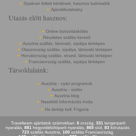
Gyakran feltett kérdések, hasznos tudnivalók
Ajándékutalvány
Utazás előtt hasznos:
Online biztosításkötés
Részletes szállás kereső
Ausztria szállás, látnivaló, sípálya térképen
Olaszország szállás, sípálya, látnivaló térképen
Horvátország szállás, strand, látnivaló térképen
Franciaország szállás, sípálya térképen
Társoldalaink:
Ausztria - nyári programok
Ausztria - síelés
Ausztria blog
Nassfeld Információs Iroda
Ha térkép kell: Frigoria
Travelteam ajánlatok számokban:
6
ország,
331
tengerparti
nyaralás,
881
hegyvidéki/tóparti nyaralás,
865
síút,
83
körutazás.
723
szállás Ausztria,
100
szállás Franciaország,