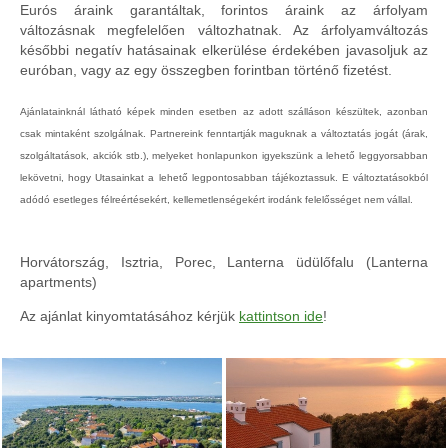
Eurós áraink garantáltak, forintos áraink az árfolyam
változásnak megfelelően változhatnak. Az árfolyamváltozás
későbbi negatív hatásainak elkerülése érdekében javasoljuk az
euróban, vagy az egy összegben forintban történő fizetést.
Ajánlatainknál látható képek minden esetben az adott szálláson készültek, azonban
csak mintaként szolgálnak. Partnereink fenntartják maguknak a változtatás jogát (árak,
szolgáltatások, akciók stb.), melyeket honlapunkon igyekszünk a lehető leggyorsabban
lekövetni, hogy Utasainkat a lehető legpontosabban tájékoztassuk. E változtatásokból
adódó esetleges félreértésekért, kellemetlenségekért irodánk felelősséget nem vállal.
Horvátország, Isztria, Porec, Lanterna üdülőfalu (Lanterna
apartments)
Az ajánlat kinyomtatásához kérjük
kattintson ide
!