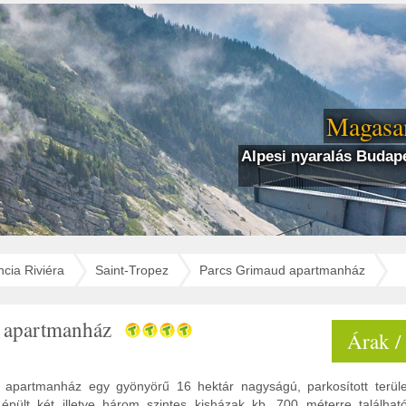
Magasan
Alpesi nyaralás Budape
ncia Riviéra
Saint-Tropez
Parcs Grimaud apartmanház
 apartmanház
Árak /
apartmanház egy gyönyörű 16 hektár nagyságú, parkosított terüle
 épült két illetve három szintes kisházak kb. 700 méterre találh