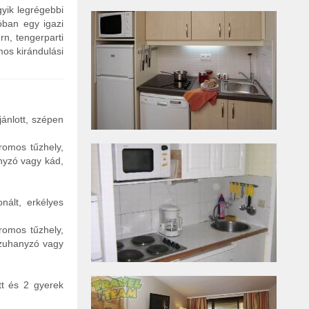
gyik legrégebbi
óban egy igazi
rn, tengerparti
os kirándulási
jánlott, szépen
tromos tűzhely,
nyzó vagy kád,
nált, erkélyes
tromos tűzhely,
(zuhanyzó vagy
tt és 2 gyerek