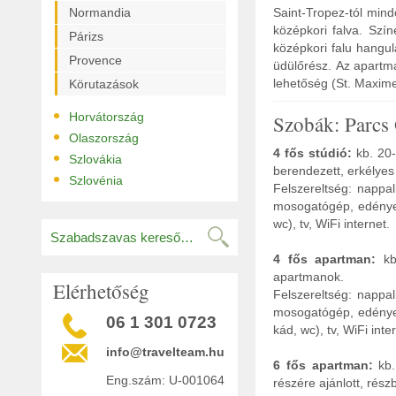
Normandia
Saint-Tropez-tól mind
középkori falva. Szí
Párizs
középkori falu hangul
Provence
üdülőrész. Az apartma
lehetőség (St. Maxime
Körutazások
•
Horvátország
Szobák: Parcs
•
Olaszország
4 fős stúdió:
kb. 20-
•
Szlovákia
berendezett, erkélyes
•
Szlovénia
Felszereltség: nappal
mosogatógép, edények
wc), tv, WiFi internet.
4 fős apartman:
kb.
apartmanok.
Elérhetőség
Felszereltség: nappal
mosogatógép, edények
06 1 301 0723
kád, wc), tv, WiFi inte
info@travelteam.hu
6 fős apartman:
kb.
Eng.szám: U-001064
részére ajánlott, rés