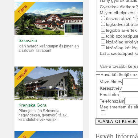
Hány gyerek utazik
Tátra
Gyerekek életkora?
Milyen elhelyezést 
összes utazó 1 
legkedvezőbb ár
legjobb ár-érték
több szobatípusr
Szlovákia
kizárólag erkély
Idén nyáron kiránduljon és pihenjen
kizárólag két lé
a szlovák Tátrában!
Ezt a szobatípust k
Van-e további kéré
Hegyek
Hová küldhetjük az 
Vezetéknév
Keresztnév
Email cím
Telefonszám
Kranjska Gora
Megismertem és elf
Pihenjen idén Szlovénia
hegyvidékén, gyönyörű tájak,
kirándulóhelyek várják!
Egyéb informá