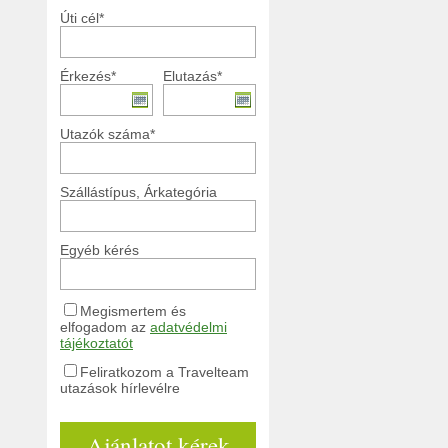
Úti cél*
Érkezés*
Elutazás*
Utazók száma*
Szállástípus, Árkategória
Egyéb kérés
Megismertem és
elfogadom az
adatvédelmi
tájékoztatót
Feliratkozom a Travelteam
utazások hírlevélre
Ajánlatot kérek