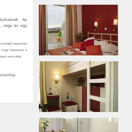
tozhatnak. Az
n, vagy az egy
fenntartják maguknak
, hogy Utasainkat a
éget nem vállal.
rtmanház