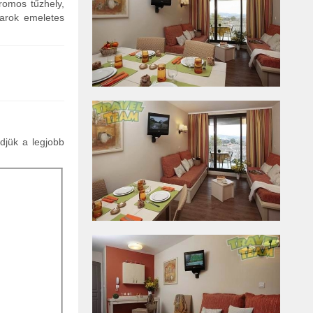
tromos tűzhely,
sarok emeletes
ldjük a legjobb