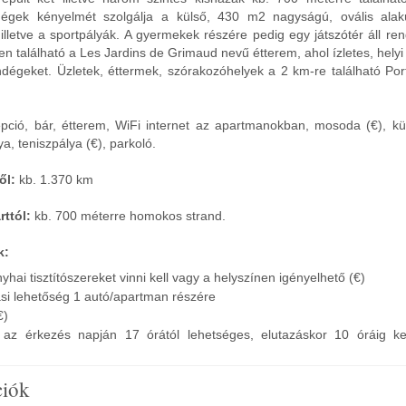
ndégek kényelmét szolgálja a külső, 430 m2 nagyságú, ovális alak
letve a sportpályák. A gyermekek részére pedig egy játszótér áll ren
 található a Les Jardins de Grimaud nevű étterem, ahol ízletes, hely
endégeket. Üzletek, éttermek, szórakozóhelyek a 2 km-re található Po
pció, bár, étterem, WiFi internet az apartmanokban, mosoda (€), kü
ya, teniszpálya (€), parkoló.
ől:
kb. 1.370 km
ttól:
kb. 700 méterre homokos strand.
k:
hai tisztítószereket vinni kell vagy a helyszínen igényelhető (€)
si lehetőség 1 autó/apartman részére
€)
ás az érkezés napján 17 órától lehetséges, elutazáskor 10 óráig ke
ciók