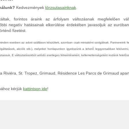
 nálunk?
Kedvezmények
törzsutasainknak
.
áltak, forintos áraink az árfolyam változásnak megfelelően vál
őbbi negatív hatásainak elkerülése érdekében javasoljuk az euróba
rténő fizetést.
 minden esetben az adott szálláson készültek, azonban csak mintaként szolgálnak. Partnereink 
zolgáltatások, akciók stb.), melyeket honlapunkon igyekszünk a lehető leggyorsabban lekövetni
tassuk. E változtatásokból adódó esetleges félreértésekért, kellemetlenségekért irodánk felelőss
ia Riviéra, St. Tropez, Grimaud, Résidence Les Parcs de Grimaud apa
ásához kérjük
kattintson ide
!