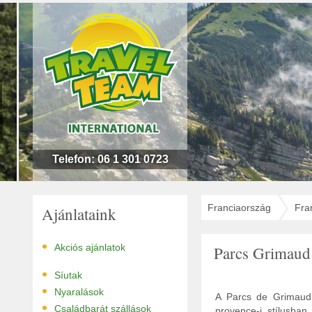
n
l
!
Telefon: 06 1 301 0723
Franciaország
Fra
Ajánlataink
•
Akciós ajánlatok
Parcs Grimaud
•
Síutak
•
Nyaralások
A Parcs de Grimaud 
•
Családbarát szállások
provence-i stílusban