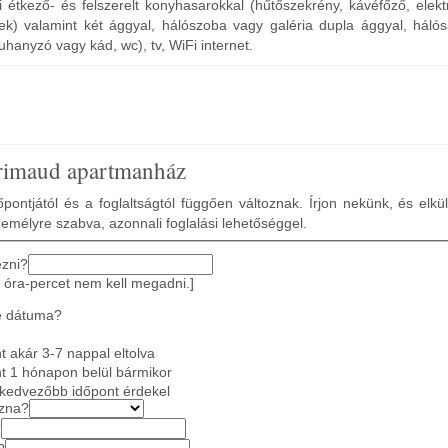
i étkező- és felszerelt konyhasarokkal (hűtőszekrény, kávéfőző, elek
) valamint két ággyal, hálószoba vagy galéria dupla ággyal, háló
uhanyzó vagy kád, wc), tv, WiFi internet.
rimaud apartmanház
pontjától és a foglaltságtól függően változnak. Írjon nekünk, és elkü
zemélyre szabva, azonnali foglalási lehetőséggel.
ezni?
 óra-percet nem kell megadni.]
e dátuma?
 akár 3-7 nappal eltolva
t 1 hónapon belül bármikor
gkedvezőbb időpont érdekel
azna?
?