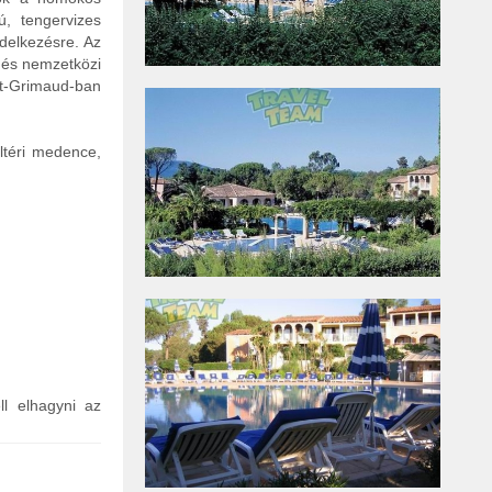
ú, tengervizes
delkezésre. Az
i és nemzetközi
rt-Grimaud-ban
ltéri medence,
ll elhagyni az