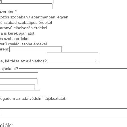
?
szeretne?
közös szobában / apartmanban legyen
ú szabad szobatípus érdekel
 arányú elhelyezés érdekel
a is kérek ajánlatot
es szoba érdekel
gterű családi szoba érdekel
érem:
se, kérdése az ajánlathoz?
ajánlatot?
ogadom az adatvédelmi tájékoztatót:
ciók: