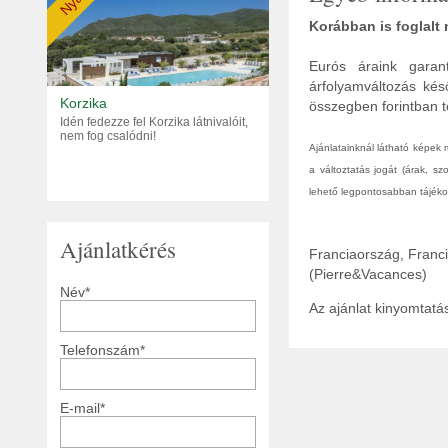
Nyár
Korábban is foglalt
Eurós áraink garant
árfolyamváltozás kés
Korzika
összegben forintban tö
Idén fedezze fel Korzika látnivalóit,
nem fog csalódni!
Ajánlatainknál látható képek
a változtatás jogát (árak, s
lehető legpontosabban tájékoz
Ajánlatkérés
Franciaország, Franc
(Pierre&Vacances)
Név*
Az ajánlat kinyomtat
Telefonszám*
E-mail*