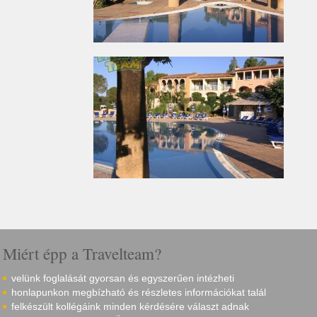
Miért épp a Travelteam?
velünk foglalását gyorsan és egyszerűen intézheti
honlapunkon megbízható és részletes információkat talál
felkészült kollégáink minden kérdésére választ adnak