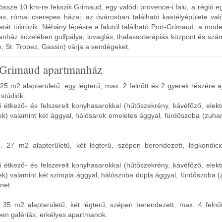
össze 10 km-re fekszik Grimaud, egy valódi provence-i falu, a régió e
nes, római cserepes házai, az óvárosban található kastélyépülete val
atát tükrözik. Néhány lépésre a falutól található Port-Grimaud, a mode
nház közelében golfpálya, lovaglás, thalassoterápiás központ és szám
, St. Tropez, Gassin) várja a vendégeket.
 Grimaud apartmanház
25 m2 alapterületű, egy légterű, max. 2 felnőtt és 2 gyerek részére a
 stúdiók.
i étkező- és felszerelt konyhasarokkal (hűtőszekrény, kávéfőző, elek
) valamint két ággyal, hálósarok emeletes ággyal, fürdőszoba (zuha
 27 m2 alapterületű, két légterű, szépen berendezett, légkondicio
i étkező- és felszerelt konyhasarokkal (hűtőszekrény, kávéfőző, elek
) valamint két szimpla ággyal, hálószoba dupla ággyal, fürdőszoba 
rnet.
 35 m2 alapterületű, két légterű, szépen berendezett, max. 4 felnő
zben galériás, erkélyes apartmanok.