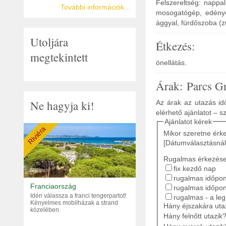
Felszereltség: nappal
További információk...
mosogatógép, edények
ággyal, fürdőszoba (z
Utoljára
Étkezés:
megtekintett
önellátás.
Árak: Parcs G
Ne hagyja ki!
Az árak az utazás idő
elérhető ajánlatot – s
Ajánlatot kérek
Riviéra
Mikor szeretne érk
[Dátumválasztásnál
Rugalmas érkezés
fix kezdő nap
rugalmas időpont
Franciaország
rugalmas időpon
Idén válassza a franci tengerpartot!
rugalmas - a le
Kényelmes mobilházak a strand
Hány éjszakára ut
közelében.
Hány felnőtt utazik