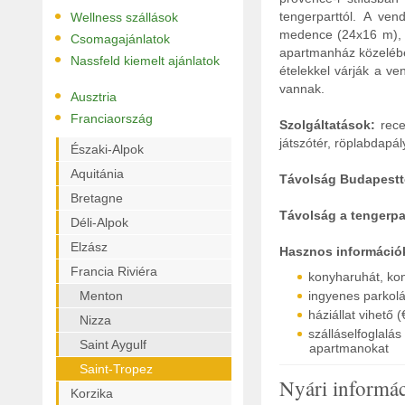
•
tengerparttól. A ve
Wellness szállások
•
medence (24x16 m), il
Csomagajánlatok
apartmanház közelében
•
Nassfeld kiemelt ajánlatok
ételekkel várják a v
vannak.
•
Ausztria
•
Franciaország
Szolgáltatások:
rece
játszótér, röplabdapál
Északi-Alpok
Aquitánia
Távolság Budapestt
Bretagne
Távolság a tengerpar
Déli-Alpok
Elzász
Hasznos információ
Francia Riviéra
konyharuhát, kony
Menton
ingyenes parkolá
háziállat vihető (
Nizza
szálláselfoglal
Saint Aygulf
apartmanokat
Saint-Tropez
Nyári informá
Korzika